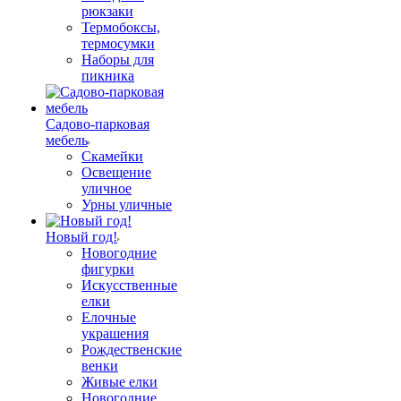
рюкзаки
Термобоксы,
термосумки
Наборы для
пикника
Садово-парковая
мебель
Скамейки
Освещение
уличное
Урны уличные
Новый год!
Новогодние
фигурки
Искусственные
елки
Елочные
украшения
Рождественские
венки
Живые елки
Новогодние