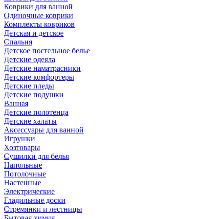
Коврики для ванной
Одиночные коврики
Комплекты ковриков
Детская и детское
Спальня
Детское постельное белье
Детские одеяла
Детские наматрасники
Детские комфортеры
Детские пледы
Детские подушки
Ванная
Детские полотенца
Детские халаты
Аксессуары для ванной
Игрушки
Хозтовары
Сушилки для белья
Напольные
Потолочные
Настенные
Электрические
Гладильные доски
Стремянки и лестницы
Бытовая химия