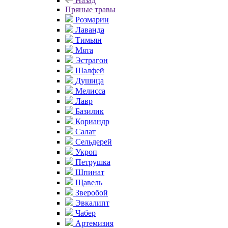
Назад
Пряные травы
Розмарин
Лаванда
Тимьян
Мята
Эстрагон
Шалфей
Душица
Мелисса
Лавр
Базилик
Кориандр
Салат
Сельдерей
Укроп
Петрушка
Шпинат
Щавель
Зверобой
Эвкалипт
Чабер
Артемизия