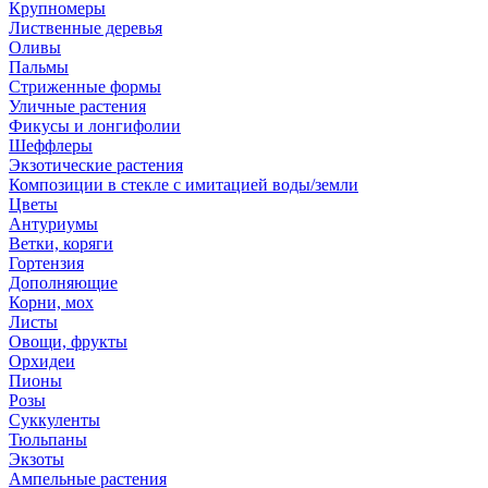
Крупномеры
Лиственные деревья
Оливы
Пальмы
Стриженные формы
Уличные растения
Фикусы и лонгифолии
Шеффлеры
Экзотические растения
Композиции в стекле с имитацией воды/земли
Цветы
Антуриумы
Ветки, коряги
Гортензия
Дополняющие
Корни, мох
Листы
Овощи, фрукты
Орхидеи
Пионы
Розы
Суккуленты
Тюльпаны
Экзоты
Ампельные растения