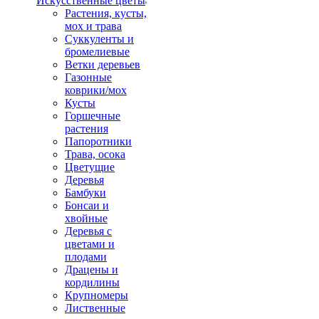
Искусственные цветы
Растения, кусты,
мох и трава
Суккуленты и
бромелиевые
Ветки деревьев
Газонные
коврики/мох
Кусты
Горшечные
растения
Папоротники
Трава, осока
Цветущие
Деревья
Бамбуки
Бонсаи и
хвойные
Деревья с
цветами и
плодами
Драцены и
кордилины
Крупномеры
Лиственные