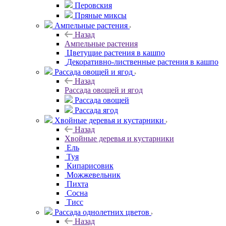
Перовския
Пряные миксы
Ампельные растения
Назад
Ампельные растения
Цветущие растения в кашпо
Декоративно-лиственные растения в кашпо
Рассада овощей и ягод
Назад
Рассада овощей и ягод
Рассада овощей
Рассада ягод
Хвойные деревья и кустарники
Назад
Хвойные деревья и кустарники
Ель
Туя
Кипарисовик
Можжевельник
Пихта
Сосна
Тисc
Рассада однолетних цветов
Назад