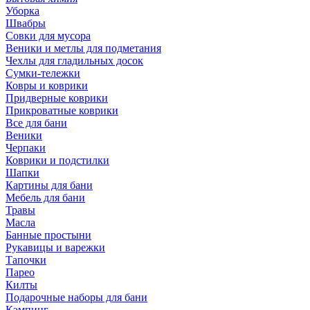
Уборка
Швабры
Совки для мусора
Веники и метлы для подметания
Чехлы для гладильных досок
Сумки-тележки
Ковры и коврики
Придверные коврики
Прикроватные коврики
Все для бани
Веники
Черпаки
Коврики и подстилки
Шапки
Картины для бани
Мебель для бани
Травы
Масла
Банные простыни
Рукавицы и варежки
Тапочки
Парео
Килты
Подарочные наборы для бани
Кэмпинг