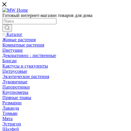
Готовый интернет-магазин товаров для дома
Каталог
Живые растения
Комнатные растения
Цветущие
Декоративно - лиственные
Бонсаи
Кактусы и суккуленты
Цитрусовые
Экзотические растения
Луковичные
Папоротники
Крупномеры
Пряные травы
Розмарин
Лаванда
Тимьян
Мята
Эстрагон
Шалфей