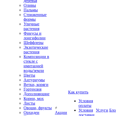
деревья
Оливы
Пальмы
Стриженные
формы
Уличные
растения
Фикусы и
лонгифолии
Шеффлеры
Экзотические
растения
Композиции в
стекле с
имитацией
воды/земли
Цветы
Антуриумы
Ветки, коряги
Гортензия
Как купить
Дополняющие
Корни, мох
Условия
Листы
оплаты
Овощи, фрукты
Условия
Услуги
Бло
Орхидеи
Акции
доставки