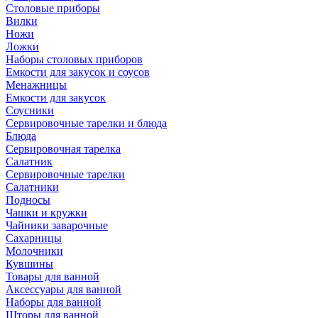
Столовые приборы
Вилки
Ножи
Ложки
Наборы столовых приборов
Емкости для закусок и соусов
Менажницы
Емкости для закусок
Соусники
Сервировочные тарелки и блюда
Блюда
Сервировочная тарелка
Салатник
Сервировочные тарелки
Салатники
Подносы
Чашки и кружки
Чайники заварочные
Сахарницы
Молочники
Кувшины
Товары для ванной
Аксессуары для ванной
Наборы для ванной
Шторы для ванной