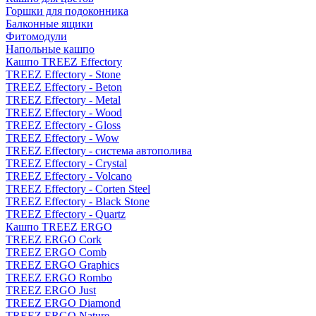
Горшки для подоконника
Балконные ящики
Фитомодули
Напольные кашпо
Кашпо TREEZ Effectory
TREEZ Effectory - Stone
TREEZ Effectory - Beton
TREEZ Effectory - Metal
TREEZ Effectory - Wood
TREEZ Effectory - Gloss
TREEZ Effectory - Wow
TREEZ Effectory - система автополива
TREEZ Effectory - Crystal
TREEZ Effectory - Volcano
TREEZ Effectory - Corten Steel
TREEZ Effectory - Black Stone
TREEZ Effectory - Quartz
Кашпо TREEZ ERGO
TREEZ ERGO Cork
TREEZ ERGO Comb
TREEZ ERGO Graphics
TREEZ ERGO Rombo
TREEZ ERGO Just
TREEZ ERGO Diamond
TREEZ ERGO Nature