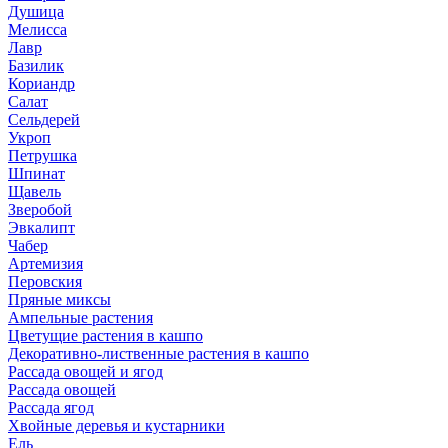
Душица
Мелисса
Лавр
Базилик
Кориандр
Салат
Сельдерей
Укроп
Петрушка
Шпинат
Щавель
Зверобой
Эвкалипт
Чабер
Артемизия
Перовския
Пряные миксы
Ампельные растения
Цветущие растения в кашпо
Декоративно-лиственные растения в кашпо
Рассада овощей и ягод
Рассада овощей
Рассада ягод
Хвойные деревья и кустарники
Ель