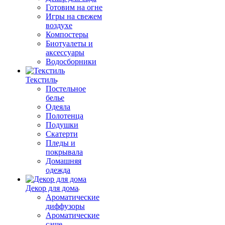
Готовим на огне
Игры на свежем
воздухе
Компостеры
Биотуалеты и
аксессуары
Водосборники
Текстиль
Постельное
белье
Одеяла
Полотенца
Подушки
Скатерти
Пледы и
покрывала
Домашняя
одежда
Декор для дома
Ароматические
диффузоры
Ароматические
саше