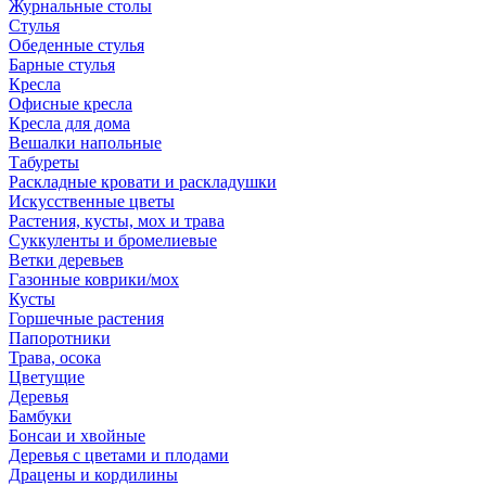
Журнальные столы
Стулья
Обеденные стулья
Барные стулья
Кресла
Офисные кресла
Кресла для дома
Вешалки напольные
Табуреты
Раскладные кровати и раскладушки
Искусственные цветы
Растения, кусты, мох и трава
Суккуленты и бромелиевые
Ветки деревьев
Газонные коврики/мох
Кусты
Горшечные растения
Папоротники
Трава, осока
Цветущие
Деревья
Бамбуки
Бонсаи и хвойные
Деревья с цветами и плодами
Драцены и кордилины