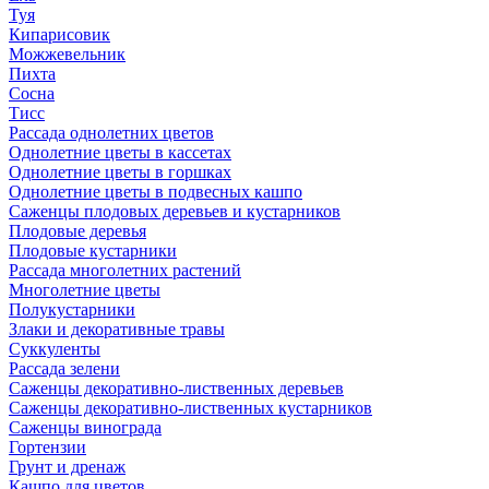
Туя
Кипарисовик
Можжевельник
Пихта
Сосна
Тисc
Рассада однолетних цветов
Однолетние цветы в кассетах
Однолетние цветы в горшках
Однолетние цветы в подвесных кашпо
Саженцы плодовых деревьев и кустарников
Плодовые деревья
Плодовые кустарники
Рассада многолетних растений
Многолетние цветы
Полукустарники
Злаки и декоративные травы
Суккуленты
Рассада зелени
Саженцы декоративно-лиственных деревьев
Саженцы декоративно-лиственных кустарников
Саженцы винограда
Гортензии
Грунт и дренаж
Кашпо для цветов