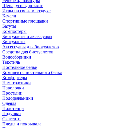
Решетки, шампуры
Щепа, уголь, розжиг
Игры на свежем воздухе
Качели
Спортивные площадки
Батуты
Компостеры
Биотуалеты и аксессуары
Биотуалеты
Аксессуары для биотуалетов
Средства для биотуалетов
Водосборники
Текстиль
Постельное белье
Комплекты постельного белья
Комфортеры
Наматрасники
Наволочки
Простыни
Пододеяльники
Одеяла
Полотенца
Подушки
Скатерти
Пледы и покрывала