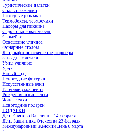
Туристические палатки
Спальные мешки
Походные рюкзаки
Термобоксы, термосумки
Наборы для пикника
Садово-парковая мебель
Скамейки
Освещение уличное
Фонарные столбы
Ландшафтное освещение, торшеры
Закладные детали
Урны уличные
Урны
Новый год!
Новогодние фигурки
Искусственные елки
Елочные украшения
Рождественские венки
Живые елки
Новогодние подарки
ПОДАРКИ
День Святого Валентина 14 февраля
День Защитника Отечества 23 февраля
Международный Женский День 8 марта