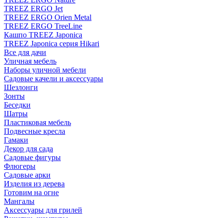
TREEZ ERGO Jet
TREEZ ERGO Orien Metal
TREEZ ERGO TreeLine
Кашпо TREEZ Japonica
TREEZ Japonica серия Hikari
Все для дачи
Уличная мебель
Наборы уличной мебели
Садовые качели и аксессуары
Шезлонги
Зонты
Беседки
Шатры
Пластиковая мебель
Подвесные кресла
Гамаки
Декор для сада
Садовые фигуры
Флюгеры
Садовые арки
Изделия из дерева
Готовим на огне
Мангалы
Аксессуары для грилей