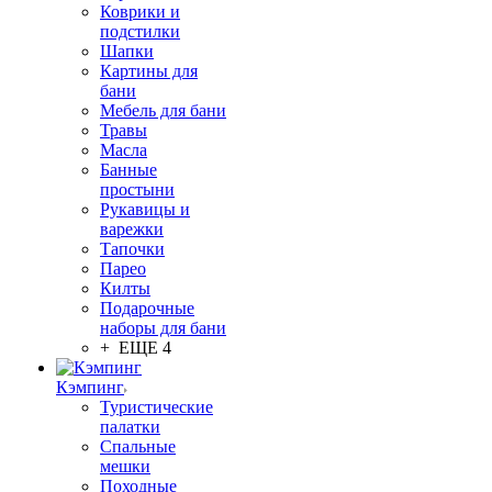
Коврики и
подстилки
Шапки
Картины для
бани
Мебель для бани
Травы
Масла
Банные
простыни
Рукавицы и
варежки
Тапочки
Парео
Килты
Подарочные
наборы для бани
+ ЕЩЕ 4
Кэмпинг
Туристические
палатки
Спальные
мешки
Походные