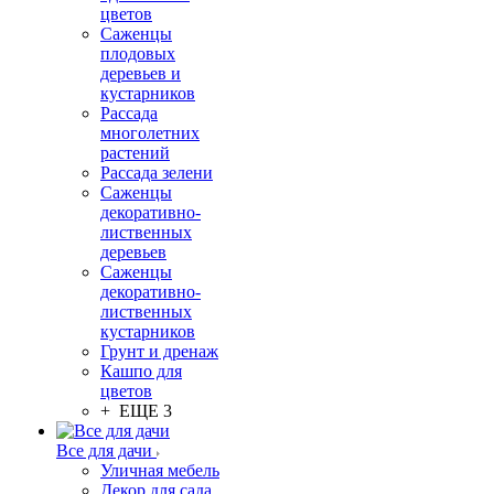
цветов
Саженцы
плодовых
деревьев и
кустарников
Рассада
многолетних
растений
Рассада зелени
Саженцы
декоративно-
лиственных
деревьев
Саженцы
декоративно-
лиственных
кустарников
Грунт и дренаж
Кашпо для
цветов
+ ЕЩЕ 3
Все для дачи
Уличная мебель
Декор для сада