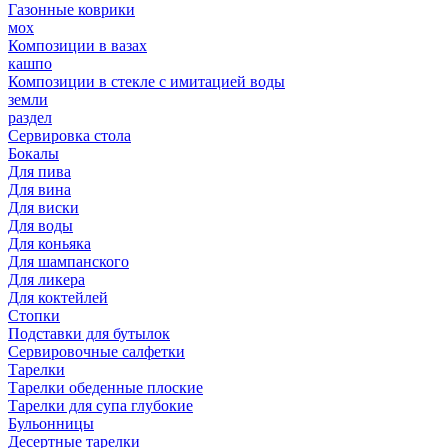
Газонные коврики
мох
Композиции в вазах
кашпо
Композиции в стекле с имитацией воды
земли
раздел
Сервировка стола
Бокалы
Для пива
Для вина
Для виски
Для воды
Для коньяка
Для шампанского
Для ликера
Для коктейлей
Стопки
Подставки для бутылок
Сервировочные салфетки
Тарелки
Тарелки обеденные плоские
Тарелки для супа глубокие
Бульонницы
Десертные тарелки