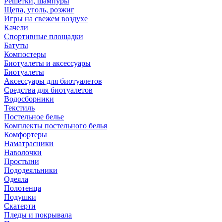
Решетки, шампуры
Щепа, уголь, розжиг
Игры на свежем воздухе
Качели
Спортивные площадки
Батуты
Компостеры
Биотуалеты и аксессуары
Биотуалеты
Аксессуары для биотуалетов
Средства для биотуалетов
Водосборники
Текстиль
Постельное белье
Комплекты постельного белья
Комфортеры
Наматрасники
Наволочки
Простыни
Пододеяльники
Одеяла
Полотенца
Подушки
Скатерти
Пледы и покрывала