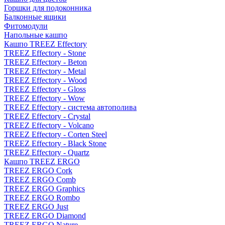
Горшки для подоконника
Балконные ящики
Фитомодули
Напольные кашпо
Кашпо TREEZ Effectory
TREEZ Effectory - Stone
TREEZ Effectory - Beton
TREEZ Effectory - Metal
TREEZ Effectory - Wood
TREEZ Effectory - Gloss
TREEZ Effectory - Wow
TREEZ Effectory - система автополива
TREEZ Effectory - Crystal
TREEZ Effectory - Volcano
TREEZ Effectory - Corten Steel
TREEZ Effectory - Black Stone
TREEZ Effectory - Quartz
Кашпо TREEZ ERGO
TREEZ ERGO Cork
TREEZ ERGO Comb
TREEZ ERGO Graphics
TREEZ ERGO Rombo
TREEZ ERGO Just
TREEZ ERGO Diamond
TREEZ ERGO Nature