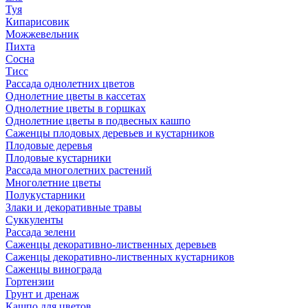
Туя
Кипарисовик
Можжевельник
Пихта
Сосна
Тисc
Рассада однолетних цветов
Однолетние цветы в кассетах
Однолетние цветы в горшках
Однолетние цветы в подвесных кашпо
Саженцы плодовых деревьев и кустарников
Плодовые деревья
Плодовые кустарники
Рассада многолетних растений
Многолетние цветы
Полукустарники
Злаки и декоративные травы
Суккуленты
Рассада зелени
Саженцы декоративно-лиственных деревьев
Саженцы декоративно-лиственных кустарников
Саженцы винограда
Гортензии
Грунт и дренаж
Кашпо для цветов