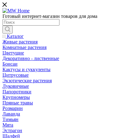
Готовый интернет-магазин товаров для дома
Каталог
Живые растения
Комнатные растения
Цветущие
Декоративно - лиственные
Бонсаи
Кактусы и суккуленты
Цитрусовые
Экзотические растения
Луковичные
Папоротники
Крупномеры
Пряные травы
Розмарин
Лаванда
Тимьян
Мята
Эстрагон
Шалфей