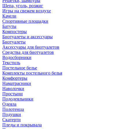
Решетки, шампуры
Щепа, уголь, розжиг
Игры на свежем воздухе
Качели
Спортивные площадки
Батуты
Компостеры
Биотуалеты и аксессуары
Биотуалеты
Аксессуары для биотуалетов
Средства для биотуалетов
Водосборники
Текстиль
Постельное белье
Комплекты постельного белья
Комфортеры
Наматрасники
Наволочки
Простыни
Пододеяльники
Одеяла
Полотенца
Подушки
Скатерти
Пледы и покрывала