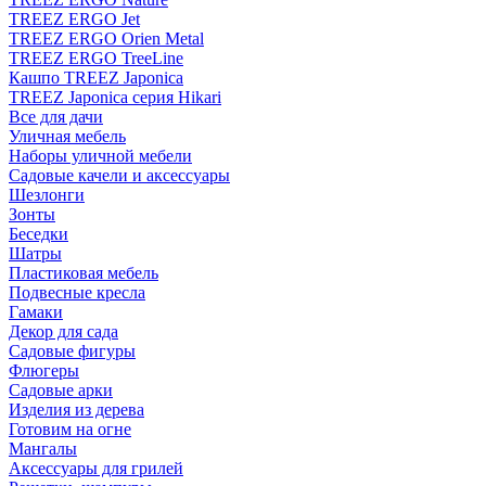
TREEZ ERGO Jet
TREEZ ERGO Orien Metal
TREEZ ERGO TreeLine
Кашпо TREEZ Japonica
TREEZ Japonica серия Hikari
Все для дачи
Уличная мебель
Наборы уличной мебели
Садовые качели и аксессуары
Шезлонги
Зонты
Беседки
Шатры
Пластиковая мебель
Подвесные кресла
Гамаки
Декор для сада
Садовые фигуры
Флюгеры
Садовые арки
Изделия из дерева
Готовим на огне
Мангалы
Аксессуары для грилей