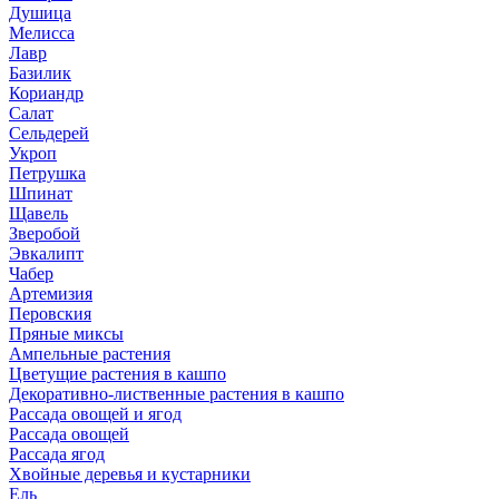
Душица
Мелисса
Лавр
Базилик
Кориандр
Салат
Сельдерей
Укроп
Петрушка
Шпинат
Щавель
Зверобой
Эвкалипт
Чабер
Артемизия
Перовския
Пряные миксы
Ампельные растения
Цветущие растения в кашпо
Декоративно-лиственные растения в кашпо
Рассада овощей и ягод
Рассада овощей
Рассада ягод
Хвойные деревья и кустарники
Ель