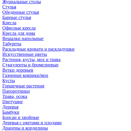
Журнальные столы
Стулья
Обеденные стулья
Барные стулья
Кресла
Офисные кресла
Кресла для дома
Вешалки напольные
Табуреты
Раскладные кровати и раскладушки
Искусственные цветы
Растения, кусты, мох и трава
Суккуленты и бромелиевые
Ветки деревьев
Газонные коврики/мох
Кусты
Горшечные растения
Папоротники
Трава, осока
Цветущие
Деревья
Бамбуки
Бонсаи и хвойные
Деревья с цветами и плодами
Драцены и кордилины