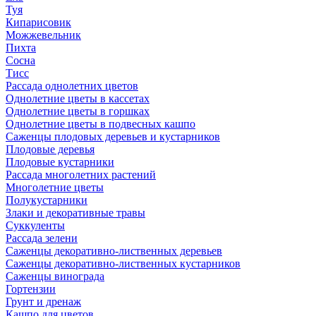
Туя
Кипарисовик
Можжевельник
Пихта
Сосна
Тисc
Рассада однолетних цветов
Однолетние цветы в кассетах
Однолетние цветы в горшках
Однолетние цветы в подвесных кашпо
Саженцы плодовых деревьев и кустарников
Плодовые деревья
Плодовые кустарники
Рассада многолетних растений
Многолетние цветы
Полукустарники
Злаки и декоративные травы
Суккуленты
Рассада зелени
Саженцы декоративно-лиственных деревьев
Саженцы декоративно-лиственных кустарников
Саженцы винограда
Гортензии
Грунт и дренаж
Кашпо для цветов