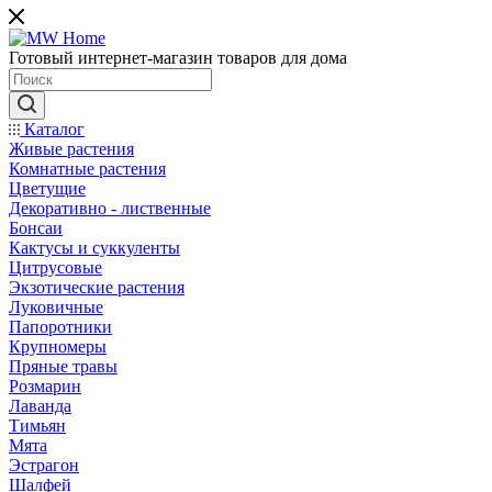
Готовый интернет-магазин товаров для дома
Каталог
Живые растения
Комнатные растения
Цветущие
Декоративно - лиственные
Бонсаи
Кактусы и суккуленты
Цитрусовые
Экзотические растения
Луковичные
Папоротники
Крупномеры
Пряные травы
Розмарин
Лаванда
Тимьян
Мята
Эстрагон
Шалфей