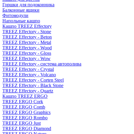
Горшки для подоконника
Балконные ящики
Фитомодули
Напольные кашпо
Кашпо TREEZ Effectory
TREEZ Effectory - Stone
TREEZ Effectory - Beton
TREEZ Effectory - Metal
TREEZ Effectory - Wood
TREEZ Effectory - Gloss
TREEZ Effectory - Wow
TREEZ Effectory - система автополива
TREEZ Effectory - Crystal
TREEZ Effectory - Volcano
TREEZ Effectory - Corten Steel
TREEZ Effectory - Black Stone
TREEZ Effectory - Quartz
Кашпо TREEZ ERGO
TREEZ ERGO Cork
TREEZ ERGO Comb
TREEZ ERGO Graphics
TREEZ ERGO Rombo
TREEZ ERGO Just
TREEZ ERGO Diamond
TREEZ ERGO Nature