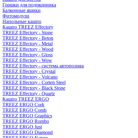
Горшки для подоконника
Балконные ящики
Фитомодули
Напольные кашпо
Кашпо TREEZ Effectory
TREEZ Effectory - Stone
TREEZ Effectory - Beton
TREEZ Effectory - Metal
TREEZ Effectory - Wood
TREEZ Effectory - Gloss
TREEZ Effectory - Wow
TREEZ Effectory - система автополива
TREEZ Effectory - Crystal
TREEZ Effectory - Volcano
TREEZ Effectory - Corten Steel
TREEZ Effectory - Black Stone
TREEZ Effectory - Quartz
Кашпо TREEZ ERGO
TREEZ ERGO Cork
TREEZ ERGO Comb
TREEZ ERGO Graphics
TREEZ ERGO Rombo
TREEZ ERGO Just
TREEZ ERGO Diamond
TREEZ ERGO Nature