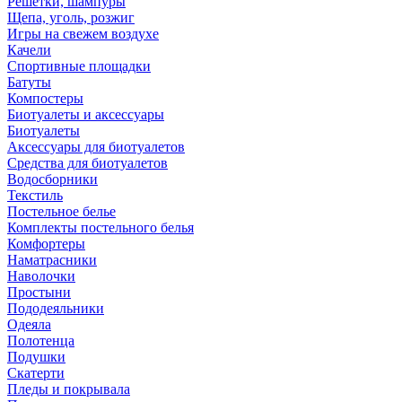
Решетки, шампуры
Щепа, уголь, розжиг
Игры на свежем воздухе
Качели
Спортивные площадки
Батуты
Компостеры
Биотуалеты и аксессуары
Биотуалеты
Аксессуары для биотуалетов
Средства для биотуалетов
Водосборники
Текстиль
Постельное белье
Комплекты постельного белья
Комфортеры
Наматрасники
Наволочки
Простыни
Пододеяльники
Одеяла
Полотенца
Подушки
Скатерти
Пледы и покрывала