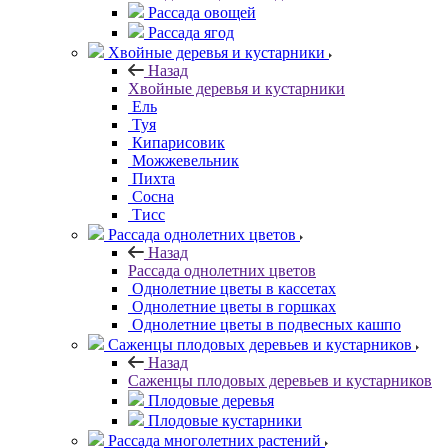
Рассада овощей
Рассада ягод
Хвойные деревья и кустарники
Назад
Хвойные деревья и кустарники
Ель
Туя
Кипарисовик
Можжевельник
Пихта
Сосна
Тисc
Рассада однолетних цветов
Назад
Рассада однолетних цветов
Однолетние цветы в кассетах
Однолетние цветы в горшках
Однолетние цветы в подвесных кашпо
Саженцы плодовых деревьев и кустарников
Назад
Саженцы плодовых деревьев и кустарников
Плодовые деревья
Плодовые кустарники
Рассада многолетних растений