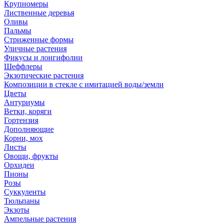
Крупномеры
Лиственные деревья
Оливы
Пальмы
Стриженные формы
Уличные растения
Фикусы и лонгифолии
Шеффлеры
Экзотические растения
Композиции в стекле с имитацией воды/земли
Цветы
Антуриумы
Ветки, коряги
Гортензия
Дополняющие
Корни, мох
Листы
Овощи, фрукты
Орхидеи
Пионы
Розы
Суккуленты
Тюльпаны
Экзоты
Ампельные растения