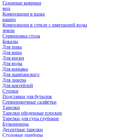
Газонные коврики
мох
Композиции в вазах
кашпо
Композиции в стекле с имитацией воды
земли
Сервировка стола
Бокалы
Для пива
Для вина
Для виски
Для воды
Для коньяка
Для шампанского
Для ликера
Для коктейлей
Стопки
Подставки для бутылок
Сервировочные салфетки
Тарелки
Тарелки обеденные плоские
Тарелки для супа глубокие
Бульонницы
Десертные тарелки
Столовые приборы