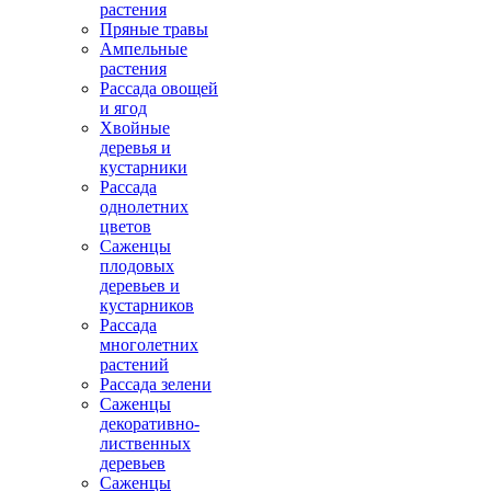
растения
Пряные травы
Ампельные
растения
Рассада овощей
и ягод
Хвойные
деревья и
кустарники
Рассада
однолетних
цветов
Саженцы
плодовых
деревьев и
кустарников
Рассада
многолетних
растений
Рассада зелени
Саженцы
декоративно-
лиственных
деревьев
Саженцы