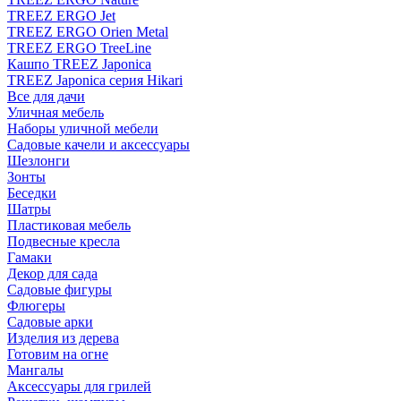
TREEZ ERGO Jet
TREEZ ERGO Orien Metal
TREEZ ERGO TreeLine
Кашпо TREEZ Japonica
TREEZ Japonica серия Hikari
Все для дачи
Уличная мебель
Наборы уличной мебели
Садовые качели и аксессуары
Шезлонги
Зонты
Беседки
Шатры
Пластиковая мебель
Подвесные кресла
Гамаки
Декор для сада
Садовые фигуры
Флюгеры
Садовые арки
Изделия из дерева
Готовим на огне
Мангалы
Аксессуары для грилей