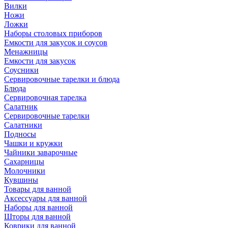
Вилки
Ножи
Ложки
Наборы столовых приборов
Емкости для закусок и соусов
Менажницы
Емкости для закусок
Соусники
Сервировочные тарелки и блюда
Блюда
Сервировочная тарелка
Салатник
Сервировочные тарелки
Салатники
Подносы
Чашки и кружки
Чайники заварочные
Сахарницы
Молочники
Кувшины
Товары для ванной
Аксессуары для ванной
Наборы для ванной
Шторы для ванной
Коврики для ванной