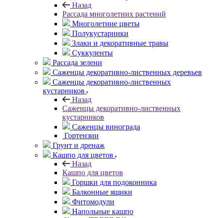
Назад
Рассада многолетних растений
Многолетние цветы
Полукустарники
Злаки и декоративные травы
Суккуленты
Рассада зелени
Саженцы декоративно-лиственных деревьев
Саженцы декоративно-лиственных
кустарников
Назад
Саженцы декоративно-лиственных
кустарников
Саженцы винограда
Гортензии
Грунт и дренаж
Кашпо для цветов
Назад
Кашпо для цветов
Горшки для подоконника
Балконные ящики
Фитомодули
Напольные кашпо