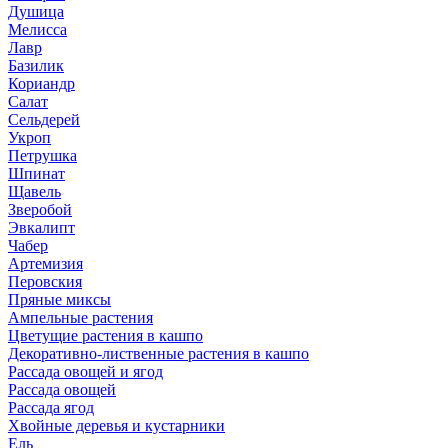
Душица
Мелисса
Лавр
Базилик
Кориандр
Салат
Сельдерей
Укроп
Петрушка
Шпинат
Щавель
Зверобой
Эвкалипт
Чабер
Артемизия
Перовския
Пряные миксы
Ампельные растения
Цветущие растения в кашпо
Декоративно-лиственные растения в кашпо
Рассада овощей и ягод
Рассада овощей
Рассада ягод
Хвойные деревья и кустарники
Ель