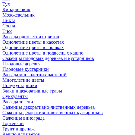
Туя
Кипарисовик
Можжевельник
Пихта
Сосна
Тисc
Рассада однолетних цветов
Однолетние цветы в кассетах
Однолетние цветы в горшках
Однолетние цветы в подвесных кашпо
Саженцы плодовых деревьев и кустарников
Плодовые деревья
Плодовые кустарники
Рассада многолетних растений
Многолетние цветы
Полукустарники
Злаки и декоративные травы
Суккуленты
Рассада зелени
Саженцы декоративно-лиственных деревьев
Саженцы декоративно-лиственных кустарников
Саженцы винограда
Гортензии
Грунт и дренаж
Кашпо для цветов