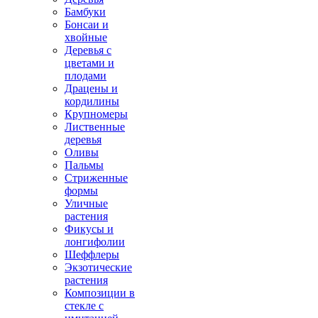
Бамбуки
Бонсаи и
хвойные
Деревья с
цветами и
плодами
Драцены и
кордилины
Крупномеры
Лиственные
деревья
Оливы
Пальмы
Стриженные
формы
Уличные
растения
Фикусы и
лонгифолии
Шеффлеры
Экзотические
растения
Композиции в
стекле с