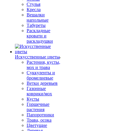
Стулья
Кресла
Вешалки
напольные
Табуреты
Раскладные
кровати и
раскладушки
Искусственные цветы
Растения, кусты,
мох и трава
Суккуленты и
бромелиевые
Ветки деревьев
Газонные
коврики/мох
Кусты
Горшечные
растения
Папоротники
Трава, осока
Цветущие
Деревья