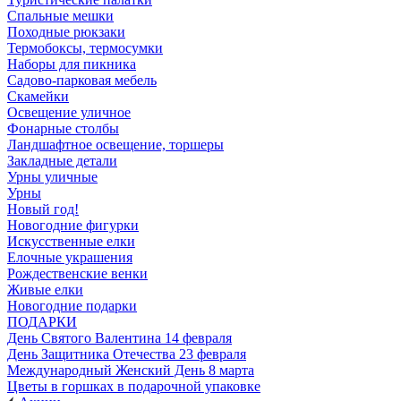
Спальные мешки
Походные рюкзаки
Термобоксы, термосумки
Наборы для пикника
Садово-парковая мебель
Скамейки
Освещение уличное
Фонарные столбы
Ландшафтное освещение, торшеры
Закладные детали
Урны уличные
Урны
Новый год!
Новогодние фигурки
Искусственные елки
Елочные украшения
Рождественские венки
Живые елки
Новогодние подарки
ПОДАРКИ
День Святого Валентина 14 февраля
День Защитника Отечества 23 февраля
Международный Женский День 8 марта
Цветы в горшках в подарочной упаковке