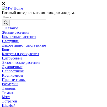
Готовый интернет-магазин товаров для дома
Каталог
Живые растения
Комнатные растения
Цветущие
Декоративно - лиственные
Бонсаи
Кактусы и суккуленты
Цитрусовые
Экзотические растения
Луковичные
Папоротники
Крупномеры
Пряные травы
Розмарин
Лаванда
Тимьян
Мята
Эстрагон
Шалфей