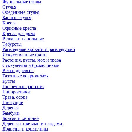
Журнальные столы
Стулья
Обеденные стулья
Барные стулья
Кресла
Офисные кресла
Кресла для дома
Вешалки напольные
Табуреты
Раскладные кровати и раскладушки
Искусственные цветы
Растения, кусты, мох и трава
Суккуленты и бромелиевые
Ветки деревьев
Газонные коврики/мох
Кусты
Горшечные растения
Папоротники
Трава, осока
Цветущие
Деревья
Бамбуки
Бонсаи и хвойные
Деревья с цветами и плодами
Драцены и кордилины