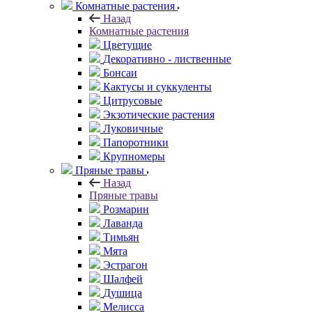
Комнатные растения
Назад
Комнатные растения
Цветущие
Декоративно - лиственные
Бонсаи
Кактусы и суккуленты
Цитрусовые
Экзотические растения
Луковичные
Папоротники
Крупномеры
Пряные травы
Назад
Пряные травы
Розмарин
Лаванда
Тимьян
Мята
Эстрагон
Шалфей
Душица
Мелисса