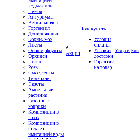
имитацией
воды/земли
Цветы
Антуриумы
Ветки, коряги
Гортензия
Как купить
Дополняющие
Корни, мох
Условия
Листы
оплаты
Овощи, фрукты
Условия
Услуги
Бло
Акции
Орхидеи
доставки
Пионы
Гарантия
Розы
на товар
Суккуленты
Тюльпаны
Экзоты
Ампельные
растения
Газонные
коврики
Композиции в
вазах
Композиции в
стекле с
имитацией воды