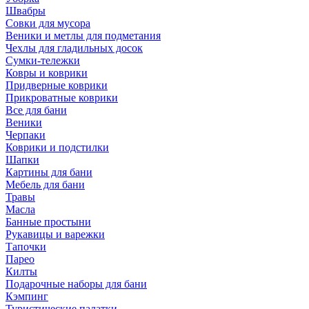
Швабры
Совки для мусора
Веники и метлы для подметания
Чехлы для гладильных досок
Сумки-тележки
Ковры и коврики
Придверные коврики
Прикроватные коврики
Все для бани
Веники
Черпаки
Коврики и подстилки
Шапки
Картины для бани
Мебель для бани
Травы
Масла
Банные простыни
Рукавицы и варежки
Тапочки
Парео
Килты
Подарочные наборы для бани
Кэмпинг
Туристические палатки