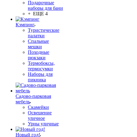
Подарочные
наборы для бани
+ ЕЩЕ 4
Кэмпинг
Туристические
палатки
Спальные
мешки
Походные
рюкзаки
Термобоксы,
термосумки
Наборы для
пикника
Садово-парковая
мебель
Скамейки
Освещение
уличное
Урны уличные
Новый год!