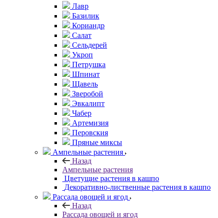
Лавр
Базилик
Кориандр
Салат
Сельдерей
Укроп
Петрушка
Шпинат
Щавель
Зверобой
Эвкалипт
Чабер
Артемизия
Перовския
Пряные миксы
Ампельные растения
Назад
Ампельные растения
Цветущие растения в кашпо
Декоративно-лиственные растения в кашпо
Рассада овощей и ягод
Назад
Рассада овощей и ягод