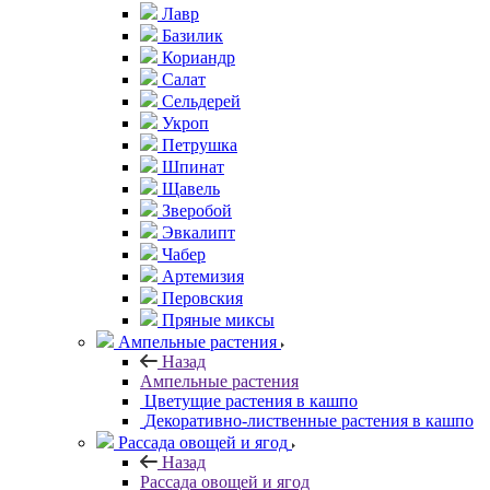
Лавр
Базилик
Кориандр
Салат
Сельдерей
Укроп
Петрушка
Шпинат
Щавель
Зверобой
Эвкалипт
Чабер
Артемизия
Перовския
Пряные миксы
Ампельные растения
Назад
Ампельные растения
Цветущие растения в кашпо
Декоративно-лиственные растения в кашпо
Рассада овощей и ягод
Назад
Рассада овощей и ягод