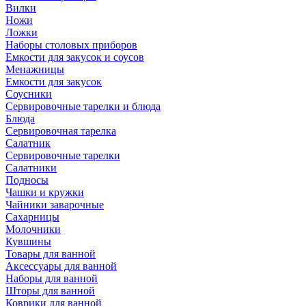
Вилки
Ножи
Ложки
Наборы столовых приборов
Емкости для закусок и соусов
Менажницы
Емкости для закусок
Соусники
Сервировочные тарелки и блюда
Блюда
Сервировочная тарелка
Салатник
Сервировочные тарелки
Салатники
Подносы
Чашки и кружки
Чайники заварочные
Сахарницы
Молочники
Кувшины
Товары для ванной
Аксессуары для ванной
Наборы для ванной
Шторы для ванной
Коврики для ванной