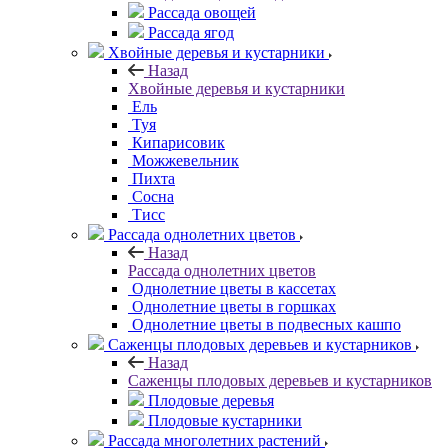
Рассада овощей
Рассада ягод
Хвойные деревья и кустарники
Назад
Хвойные деревья и кустарники
Ель
Туя
Кипарисовик
Можжевельник
Пихта
Сосна
Тисc
Рассада однолетних цветов
Назад
Рассада однолетних цветов
Однолетние цветы в кассетах
Однолетние цветы в горшках
Однолетние цветы в подвесных кашпо
Саженцы плодовых деревьев и кустарников
Назад
Саженцы плодовых деревьев и кустарников
Плодовые деревья
Плодовые кустарники
Рассада многолетних растений