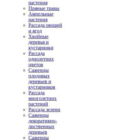
растения
Пряные травы
Ампельные
растения
Рассада овощей
и ягод
Хвойные
деревья и
кустарники
Рассада
однолетних
цветов
Саженцы
плодовых
деревьев и
кустарников
Рассада
многолетних
растений
Рассада зелени
Саженцы
декоративно-
лиственных
деревьев
Саженцы