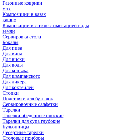
Газонные коврики
мох
Композиции в вазах
кашпо
Композиции в стекле с имитацией воды
земли
Сервировка стола
Бокалы
Для пива
Для вина
Для виски
Для воды
Для коньяка
Для шампанского
Для ликера
Для коктейлей
Стопки
Подставки для бутылок
Сервировочные салфетки
Тарелки
Тарелки обеденные плоские
Тарелки для супа глубокие
Бульонницы
Десертные тарелки
Столовые приборы