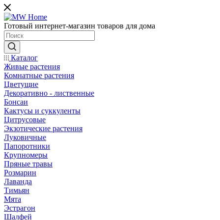
Готовый интернет-магазин товаров для дома
Каталог
Живые растения
Комнатные растения
Цветущие
Декоративно - лиственные
Бонсаи
Кактусы и суккуленты
Цитрусовые
Экзотические растения
Луковичные
Папоротники
Крупномеры
Пряные травы
Розмарин
Лаванда
Тимьян
Мята
Эстрагон
Шалфей