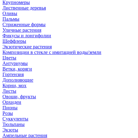
Крупномеры
Лиственные деревья
Оливы
Пальмы
Стриженные формы
Уличные растения
Фикусы и лонгифолии
Шеффлеры
Экзотические растения
Композиции в стекле с имитацией воды/земли
Цветы
Антуриумы
Ветки, коряги
Гортензия
Дополняющие
Корни, мох
Листы
Овощи, фрукты
Орхидеи
Пионы
Розы
Суккуленты
Тюльпаны
Экзоты
Ампельные растения