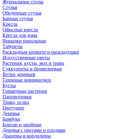
Журнальные столы
Стулья
Обеденные стулья
Барные стулья
Кресла
Офисные кресла
Кресла для дома
Вешалки напольные
Табуреты
Раскладные кровати и раскладушки
Искусственные цветы
Растения, кусты, мох и трава
Суккуленты и бромелиевые
Ветки деревьев
Газонные коврики/мох
Кусты
Горшечные растения
Папоротники
Трава, осока
Цветущие
Деревья
Бамбуки
Бонсаи и хвойные
Деревья с цветами и плодами
Драцены и кордилины