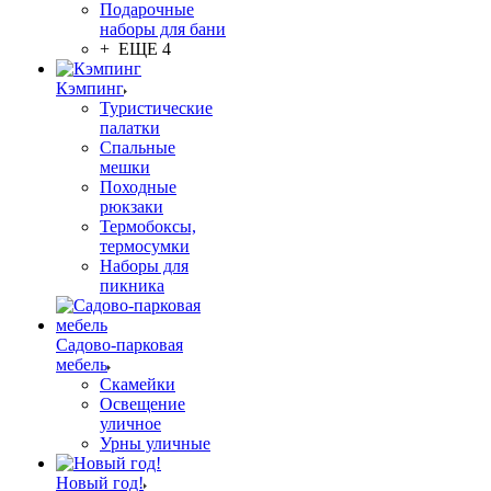
Подарочные
наборы для бани
+ ЕЩЕ 4
Кэмпинг
Туристические
палатки
Спальные
мешки
Походные
рюкзаки
Термобоксы,
термосумки
Наборы для
пикника
Садово-парковая
мебель
Скамейки
Освещение
уличное
Урны уличные
Новый год!