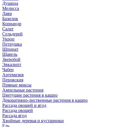
Душица
Мелисса
Лавр
Базилик
Кориандр
Салат
Сельдерей
Укроп
Петрушка
Шпинат
Щавель
Зверобой
Эвкалипт
Чабер
Артемизия
Перовския
Пряные миксы
Ампельные растения
Цветущие растения в кашпо
Декоративно-лиственные растения в кашпо
Рассада овощей и ягод
Рассада овощей
Рассада ягод
Хвойные деревья и кустарники
Ель