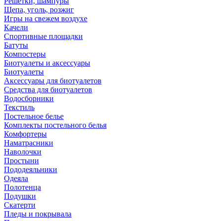
Решетки, шампуры
Щепа, уголь, розжиг
Игры на свежем воздухе
Качели
Спортивные площадки
Батуты
Компостеры
Биотуалеты и аксессуары
Биотуалеты
Аксессуары для биотуалетов
Средства для биотуалетов
Водосборники
Текстиль
Постельное белье
Комплекты постельного белья
Комфортеры
Наматрасники
Наволочки
Простыни
Пододеяльники
Одеяла
Полотенца
Подушки
Скатерти
Пледы и покрывала