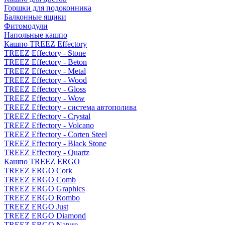
Горшки для подоконника
Балконные ящики
Фитомодули
Напольные кашпо
Кашпо TREEZ Effectory
TREEZ Effectory - Stone
TREEZ Effectory - Beton
TREEZ Effectory - Metal
TREEZ Effectory - Wood
TREEZ Effectory - Gloss
TREEZ Effectory - Wow
TREEZ Effectory - система автополива
TREEZ Effectory - Crystal
TREEZ Effectory - Volcano
TREEZ Effectory - Corten Steel
TREEZ Effectory - Black Stone
TREEZ Effectory - Quartz
Кашпо TREEZ ERGO
TREEZ ERGO Cork
TREEZ ERGO Comb
TREEZ ERGO Graphics
TREEZ ERGO Rombo
TREEZ ERGO Just
TREEZ ERGO Diamond
TREEZ ERGO Nature