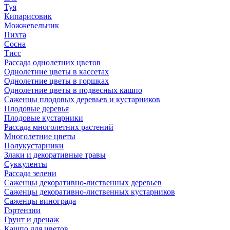
Туя
Кипарисовик
Можжевельник
Пихта
Сосна
Тисc
Рассада однолетних цветов
Однолетние цветы в кассетах
Однолетние цветы в горшках
Однолетние цветы в подвесных кашпо
Саженцы плодовых деревьев и кустарников
Плодовые деревья
Плодовые кустарники
Рассада многолетних растений
Многолетние цветы
Полукустарники
Злаки и декоративные травы
Суккуленты
Рассада зелени
Саженцы декоративно-лиственных деревьев
Саженцы декоративно-лиственных кустарников
Саженцы винограда
Гортензии
Грунт и дренаж
Кашпо для цветов