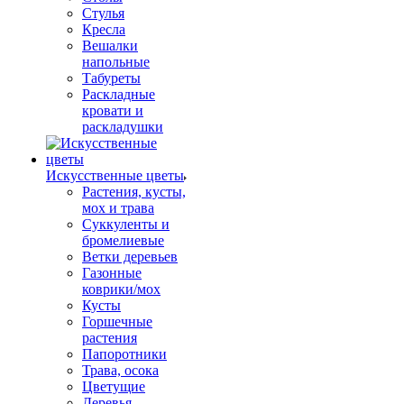
Стулья
Кресла
Вешалки
напольные
Табуреты
Раскладные
кровати и
раскладушки
Искусственные цветы
Растения, кусты,
мох и трава
Суккуленты и
бромелиевые
Ветки деревьев
Газонные
коврики/мох
Кусты
Горшечные
растения
Папоротники
Трава, осока
Цветущие
Деревья