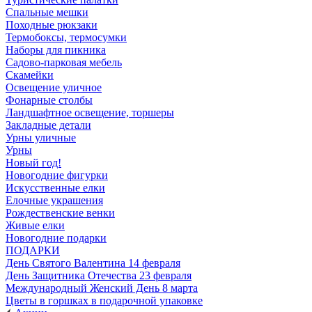
Спальные мешки
Походные рюкзаки
Термобоксы, термосумки
Наборы для пикника
Садово-парковая мебель
Скамейки
Освещение уличное
Фонарные столбы
Ландшафтное освещение, торшеры
Закладные детали
Урны уличные
Урны
Новый год!
Новогодние фигурки
Искусственные елки
Елочные украшения
Рождественские венки
Живые елки
Новогодние подарки
ПОДАРКИ
День Святого Валентина 14 февраля
День Защитника Отечества 23 февраля
Международный Женский День 8 марта
Цветы в горшках в подарочной упаковке