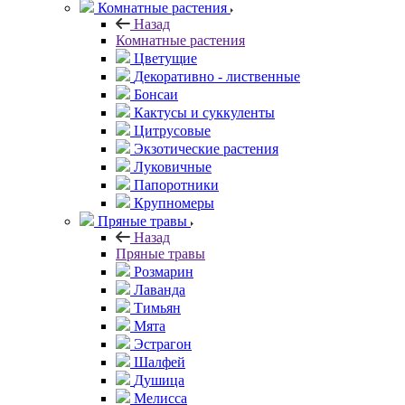
Комнатные растения
Назад
Комнатные растения
Цветущие
Декоративно - лиственные
Бонсаи
Кактусы и суккуленты
Цитрусовые
Экзотические растения
Луковичные
Папоротники
Крупномеры
Пряные травы
Назад
Пряные травы
Розмарин
Лаванда
Тимьян
Мята
Эстрагон
Шалфей
Душица
Мелисса