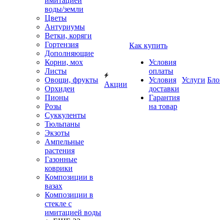
имитацией
воды/земли
Цветы
Антуриумы
Ветки, коряги
Гортензия
Как купить
Дополняющие
Корни, мох
Условия
Листы
оплаты
Овощи, фрукты
Условия
Услуги
Бло
Акции
Орхидеи
доставки
Пионы
Гарантия
Розы
на товар
Суккуленты
Тюльпаны
Экзоты
Ампельные
растения
Газонные
коврики
Композиции в
вазах
Композиции в
стекле с
имитацией воды