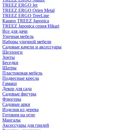
TREEZ ERGO Jet
TREEZ ERGO Orien Metal
TREEZ ERGO TreeLine
Кашпо TREEZ Japonica
TREEZ Japonica серия Hikari
Все для дачи
Уличная мебель
Наборы уличной мебели
Садовые качели и аксессуары
Шезлонги
Зонты
Беседки
Шатры
Пластиковая мебель
Подвесные кресла
Гамаки
Декор для сада
Садовые фигуры
Флюгеры
Садовые арки
Изделия из дерева
Готовим на огне
Мангалы
Аксессуары для грилей