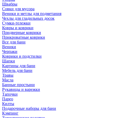
Швабры
Совки для мусора
Веники и метлы для подметания
Чехлы для гладильных досок
Сумки-тележки
Ковры и коврики
Придверные коврики
Прикроватные коврики
Все для бани
Веники
Черпаки
Коврики и подстилки
Шапки
Картины для бани
Мебель для бани
Травы
Масла
Банные простыни
Рукавицы и варежки
Тапочки
Парео
Килты
Подарочные наборы для бани
Кэмпинг
Туристические палатки