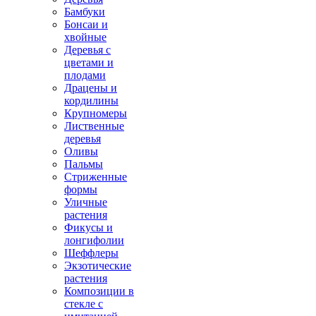
Бамбуки
Бонсаи и
хвойные
Деревья с
цветами и
плодами
Драцены и
кордилины
Крупномеры
Лиственные
деревья
Оливы
Пальмы
Стриженные
формы
Уличные
растения
Фикусы и
лонгифолии
Шеффлеры
Экзотические
растения
Композиции в
стекле с