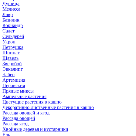
Душица
Мелисса
Лавр
Базилик
Кориандр
Салат
Сельдерей
Укроп
Петрушка
Шпинат
Щавель
Зверобой
Эвкалипт
Чабер
Артемизия
Перовския
Пряные миксы
Ампельные растения
Цветущие растения в кашпо
Декоративно-лиственные растения в кашпо
Рассада овощей и ягод
Рассада овощей
Рассада ягод
Хвойные деревья и кустарники
Ель