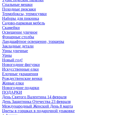
Спальные мешки
Походные рюкзаки
Термобоксы, термосумки
Наборы для пикника
Садово-парковая мебель
Скамейки
Освещение уличное
Фонарные столбы
Ландшафтное освещение, торшеры
Закладные детали
Урны уличные
Урны
Новый год!
Новогодние фигурки
Искусственные елки
Елочные украшения
Рождественские венки
Живые елки
Новогодние подарки
ПОДАРКИ
День Святого Валентина 14 февраля
День Защитника Отечества 23 февраля
Международный Женский День 8 марта
Цветы в горшках в подарочной упаковке