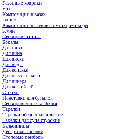
Газонные коврики
мох
Композиции в вазах
кашпо
Композиции в стекле с имитацией воды
земли
Сервировка стола
Бокалы
Для пива
Для вина
Для виски
Для воды
Для коньяка
Для шампанского
Для ликера
Для коктейлей
Стопки
Подставки для бутылок
Сервировочные салфетки
Тарелки
Тарелки обеденные плоские
Тарелки для супа глубокие
Бульонницы
Десертные тарелки
Столовые приборы