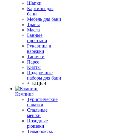
Шапки
Картины для
бани
Мебель для бани
Травы
Масла
Банные
простыни
Рукавицы и
варежки
Тапочки
Парео
Килты
Подарочные
наборы для бани
+ ЕЩЕ 4
Кэмпинг
Туристические
палатки
Спальные
мешки
Походные
рюкзаки
Термобоксы,