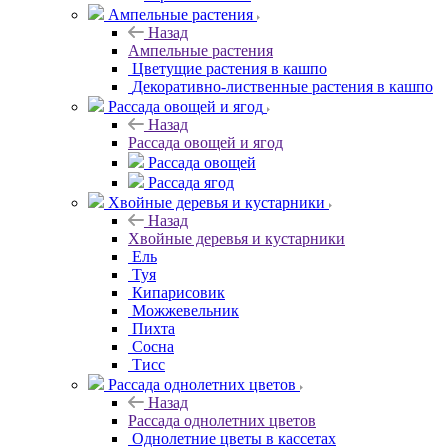
Ампельные растения
Назад
Ампельные растения
Цветущие растения в кашпо
Декоративно-лиственные растения в кашпо
Рассада овощей и ягод
Назад
Рассада овощей и ягод
Рассада овощей
Рассада ягод
Хвойные деревья и кустарники
Назад
Хвойные деревья и кустарники
Ель
Туя
Кипарисовик
Можжевельник
Пихта
Сосна
Тисc
Рассада однолетних цветов
Назад
Рассада однолетних цветов
Однолетние цветы в кассетах