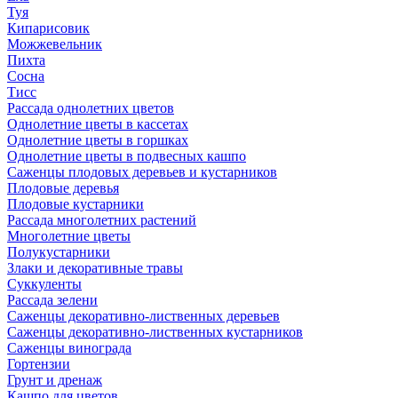
Туя
Кипарисовик
Можжевельник
Пихта
Сосна
Тисc
Рассада однолетних цветов
Однолетние цветы в кассетах
Однолетние цветы в горшках
Однолетние цветы в подвесных кашпо
Саженцы плодовых деревьев и кустарников
Плодовые деревья
Плодовые кустарники
Рассада многолетних растений
Многолетние цветы
Полукустарники
Злаки и декоративные травы
Суккуленты
Рассада зелени
Саженцы декоративно-лиственных деревьев
Саженцы декоративно-лиственных кустарников
Саженцы винограда
Гортензии
Грунт и дренаж
Кашпо для цветов