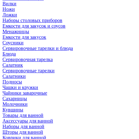
Вилки
Ножи
Ложки
Наборы столовых приборов
Емкости для закусок и соусов
Менажницы
Емкости для закусок
Соусники
Сервировочные тарелки и блюда
Блюда
Сервировочная тарелка
Салатник
Сервировочные тарелки
Салатники
Подносы
Чашки и кружки
Чайники заварочные
Сахарницы
Молочники
Кувшины
Товары для ванной
Аксессуары для ванной
Наборы для ванной
Шторы для ванной
Коврики для ванной