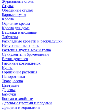
Журнальные столы
Стулья
Обеденные стулья
Барные стулья
Кресла
Офисные кресла
Кресла для дома
Вешалки напольные
Табуреты
Раскладные кровати и раскладушки
Искусственные цветы
Растения, кусты, мох и трава
Суккуленты и бромелиевые
Ветки деревьев
Газонные коврики/мох
Кусты
Горшечные растения
Папоротники
Трава, осока
Цветущие
Деревья
Бамбуки
Бонсаи и хвойные
Деревья с цветами и плодами
Драцены и кордилины