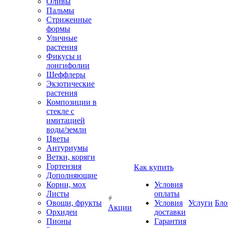
Оливы
Пальмы
Стриженные
формы
Уличные
растения
Фикусы и
лонгифолии
Шеффлеры
Экзотические
растения
Композиции в
стекле с
имитацией
воды/земли
Цветы
Антуриумы
Ветки, коряги
Гортензия
Как купить
Дополняющие
Корни, мох
Условия
Листы
оплаты
Овощи, фрукты
Условия
Услуги
Бло
Акции
Орхидеи
доставки
Пионы
Гарантия