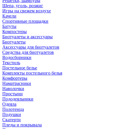
Решетки, шампуры
Щепа, уголь, розжиг
Игры на свежем воздухе
Качели
Спортивные площадки
Батуты
Компостеры
Биотуалеты и аксессуары
Биотуалеты
Аксессуары для биотуалетов
Средства для биотуалетов
Водосборники
Текстиль
Постельное белье
Комплекты постельного белья
Комфортеры
Наматрасники
Наволочки
Простыни
Пододеяльники
Одеяла
Полотенца
Подушки
Скатерти
Пледы и покрывала