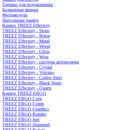
Горшки для подоконника
Балконные ящики
Фитомодули
Напольные кашпо
Кашпо TREEZ Effectory
TREEZ Effectory - Stone
TREEZ Effectory - Beton
TREEZ Effectory - Metal
TREEZ Effectory - Wood
TREEZ Effectory - Gloss
TREEZ Effectory - Wow
TREEZ Effectory - система автополива
TREEZ Effectory - Crystal
TREEZ Effectory - Volcano
TREEZ Effectory - Corten Steel
TREEZ Effectory - Black Stone
TREEZ Effectory - Quartz
Кашпо TREEZ ERGO
TREEZ ERGO Cork
TREEZ ERGO Comb
TREEZ ERGO Graphics
TREEZ ERGO Rombo
TREEZ ERGO Just
TREEZ ERGO Diamond
TREEZ ERGO Nature