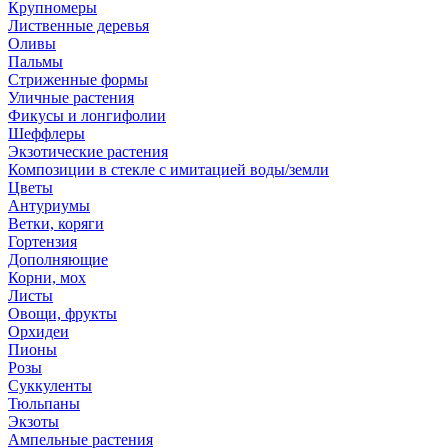
Крупномеры
Лиственные деревья
Оливы
Пальмы
Стриженные формы
Уличные растения
Фикусы и лонгифолии
Шеффлеры
Экзотические растения
Композиции в стекле с имитацией воды/земли
Цветы
Антуриумы
Ветки, коряги
Гортензия
Дополняющие
Корни, мох
Листы
Овощи, фрукты
Орхидеи
Пионы
Розы
Суккуленты
Тюльпаны
Экзоты
Ампельные растения