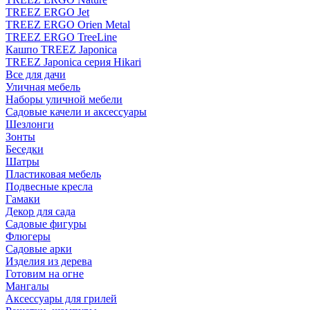
TREEZ ERGO Jet
TREEZ ERGO Orien Metal
TREEZ ERGO TreeLine
Кашпо TREEZ Japonica
TREEZ Japonica серия Hikari
Все для дачи
Уличная мебель
Наборы уличной мебели
Садовые качели и аксессуары
Шезлонги
Зонты
Беседки
Шатры
Пластиковая мебель
Подвесные кресла
Гамаки
Декор для сада
Садовые фигуры
Флюгеры
Садовые арки
Изделия из дерева
Готовим на огне
Мангалы
Аксессуары для грилей