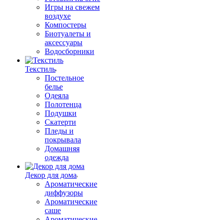
Игры на свежем
воздухе
Компостеры
Биотуалеты и
аксессуары
Водосборники
Текстиль
Постельное
белье
Одеяла
Полотенца
Подушки
Скатерти
Пледы и
покрывала
Домашняя
одежда
Декор для дома
Ароматические
диффузоры
Ароматические
саше
Ароматические