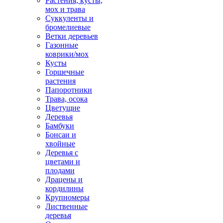
Растения, кусты,
мох и трава
Суккуленты и
бромелиевые
Ветки деревьев
Газонные
коврики/мох
Кусты
Горшечные
растения
Папоротники
Трава, осока
Цветущие
Деревья
Бамбуки
Бонсаи и
хвойные
Деревья с
цветами и
плодами
Драцены и
кордилины
Крупномеры
Лиственные
деревья