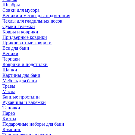
Швабры
Совки для мусора
Веники и метлы для подметания
Чехлы для гладильных досок
Сумки-тележки
Ковры и коврики
Придверные коврики
Прикроватные коврики
Все для бани
Веники
Черпаки
Коврики и подстилки
Шапки
Картины для бани
Мебель для бани
Травы
Масла
Банные простыни
Рукавицы и варежки
Тапочки
Парео
Килты
Подарочные наборы для бани
Кэмпинг
Туристические палатки