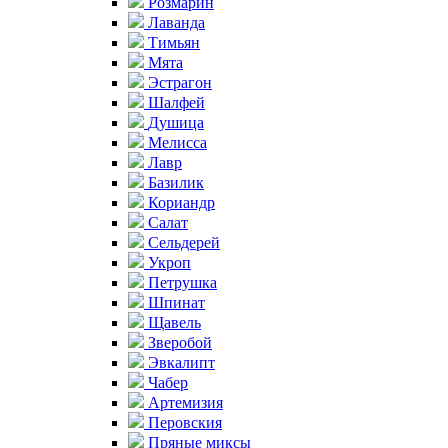
Розмарин
Лаванда
Тимьян
Мята
Эстрагон
Шалфей
Душица
Мелисса
Лавр
Базилик
Кориандр
Салат
Сельдерей
Укроп
Петрушка
Шпинат
Щавель
Зверобой
Эвкалипт
Чабер
Артемизия
Перовския
Пряные миксы