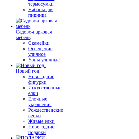
термосумки
Наборы для
пикника
Садово-парковая
мебель
Скамейки
Освещение
уличное
Урны уличные
Новый год!
Новогодние
фигурки
Искусственные
елки
Елочные
украшения
Рождественские
венки
Живые елки
Новогодние
подарки