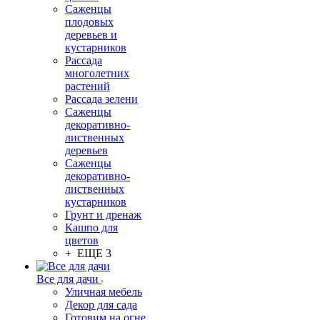
Саженцы
плодовых
деревьев и
кустарников
Рассада
многолетних
растений
Рассада зелени
Саженцы
декоративно-
лиственных
деревьев
Саженцы
декоративно-
лиственных
кустарников
Грунт и дренаж
Кашпо для
цветов
+ ЕЩЕ 3
Все для дачи
Уличная мебель
Декор для сада
Готовим на огне