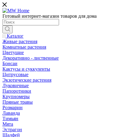
Готовый интернет-магазин товаров для дома
Каталог
Живые растения
Комнатные растения
Цветущие
Декоративно - лиственные
Бонсаи
Кактусы и суккуленты
Цитрусовые
Экзотические растения
Луковичные
Папоротники
Крупномеры
Пряные травы
Розмарин
Лаванда
Тимьян
Мята
Эстрагон
Шалфей