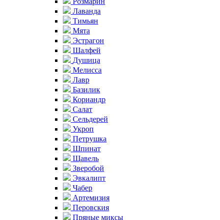
Розмарин
Лаванда
Тимьян
Мята
Эстрагон
Шалфей
Душица
Мелисса
Лавр
Базилик
Кориандр
Салат
Сельдерей
Укроп
Петрушка
Шпинат
Щавель
Зверобой
Эвкалипт
Чабер
Артемизия
Перовския
Пряные миксы