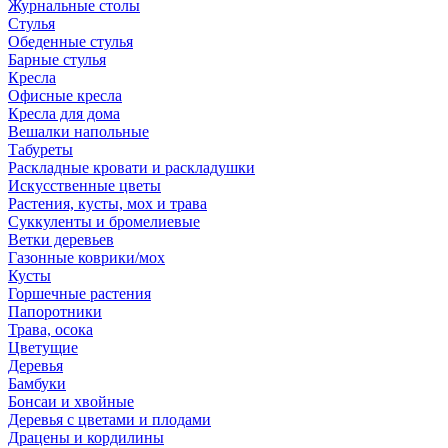
Журнальные столы
Стулья
Обеденные стулья
Барные стулья
Кресла
Офисные кресла
Кресла для дома
Вешалки напольные
Табуреты
Раскладные кровати и раскладушки
Искусственные цветы
Растения, кусты, мох и трава
Суккуленты и бромелиевые
Ветки деревьев
Газонные коврики/мох
Кусты
Горшечные растения
Папоротники
Трава, осока
Цветущие
Деревья
Бамбуки
Бонсаи и хвойные
Деревья с цветами и плодами
Драцены и кордилины