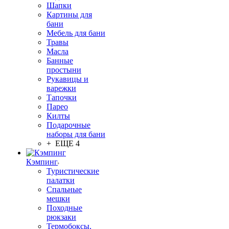
Шапки
Картины для
бани
Мебель для бани
Травы
Масла
Банные
простыни
Рукавицы и
варежки
Тапочки
Парео
Килты
Подарочные
наборы для бани
+ ЕЩЕ 4
Кэмпинг
Туристические
палатки
Спальные
мешки
Походные
рюкзаки
Термобоксы,