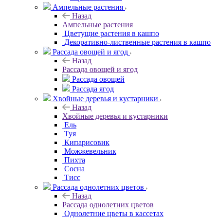
Ампельные растения
Назад
Ампельные растения
Цветущие растения в кашпо
Декоративно-лиственные растения в кашпо
Рассада овощей и ягод
Назад
Рассада овощей и ягод
Рассада овощей
Рассада ягод
Хвойные деревья и кустарники
Назад
Хвойные деревья и кустарники
Ель
Туя
Кипарисовик
Можжевельник
Пихта
Сосна
Тисc
Рассада однолетних цветов
Назад
Рассада однолетних цветов
Однолетние цветы в кассетах