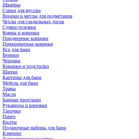
Швабры
Совки для мусора
Веники и метлы для подметания
Чехлы для гладильных досок
Сумки-тележки
Ковры и коврики
Придверные коврики
Прикроватные коврики
Все для бани
Веники
Черпаки
Коврики и подстилки
Шапки
Картины для бани
Мебель для бани
Травы
Масла
Банные простыни
Рукавицы и варежки
Тапочки
Парео
Килты
Подарочные наборы для бани
Кэмпинг
Туристические палатки