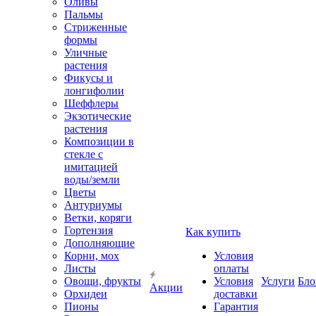
Оливы
Пальмы
Стриженные
формы
Уличные
растения
Фикусы и
лонгифолии
Шеффлеры
Экзотические
растения
Композиции в
стекле с
имитацией
воды/земли
Цветы
Антуриумы
Ветки, коряги
Гортензия
Как купить
Дополняющие
Корни, мох
Условия
Листы
оплаты
Овощи, фрукты
Условия
Услуги
Бло
Акции
Орхидеи
доставки
Пионы
Гарантия