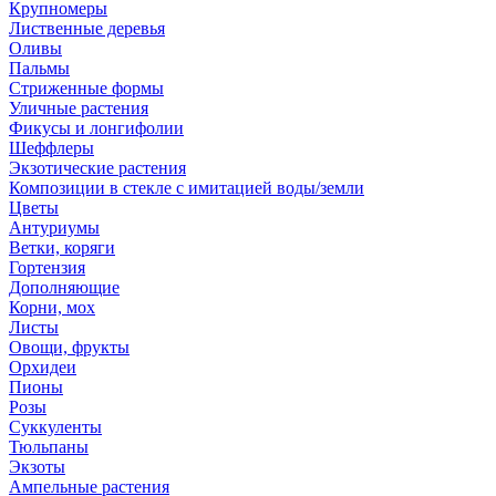
Крупномеры
Лиственные деревья
Оливы
Пальмы
Стриженные формы
Уличные растения
Фикусы и лонгифолии
Шеффлеры
Экзотические растения
Композиции в стекле с имитацией воды/земли
Цветы
Антуриумы
Ветки, коряги
Гортензия
Дополняющие
Корни, мох
Листы
Овощи, фрукты
Орхидеи
Пионы
Розы
Суккуленты
Тюльпаны
Экзоты
Ампельные растения