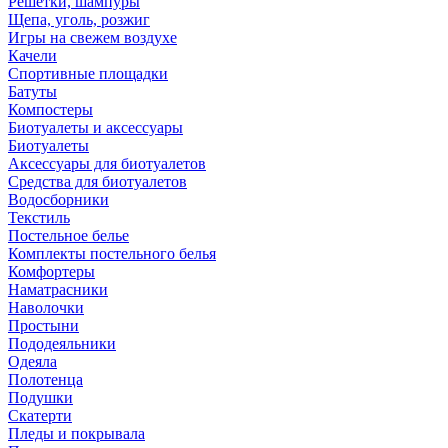
Решетки, шампуры
Щепа, уголь, розжиг
Игры на свежем воздухе
Качели
Спортивные площадки
Батуты
Компостеры
Биотуалеты и аксессуары
Биотуалеты
Аксессуары для биотуалетов
Средства для биотуалетов
Водосборники
Текстиль
Постельное белье
Комплекты постельного белья
Комфортеры
Наматрасники
Наволочки
Простыни
Пододеяльники
Одеяла
Полотенца
Подушки
Скатерти
Пледы и покрывала