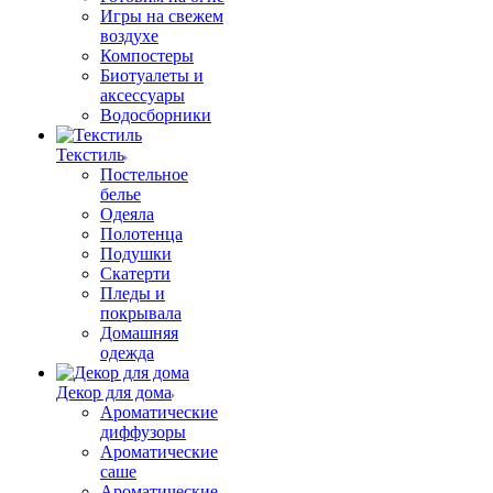
Игры на свежем
воздухе
Компостеры
Биотуалеты и
аксессуары
Водосборники
Текстиль
Постельное
белье
Одеяла
Полотенца
Подушки
Скатерти
Пледы и
покрывала
Домашняя
одежда
Декор для дома
Ароматические
диффузоры
Ароматические
саше
Ароматические