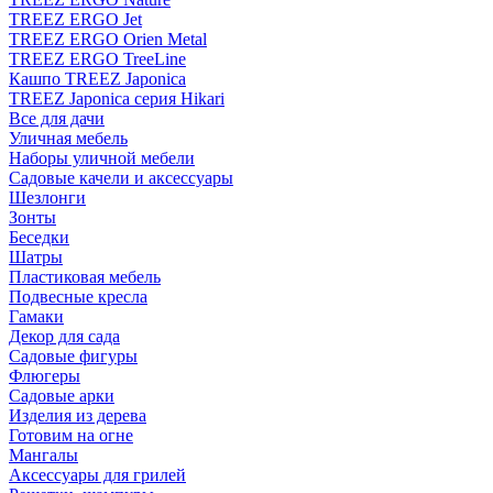
TREEZ ERGO Jet
TREEZ ERGO Orien Metal
TREEZ ERGO TreeLine
Кашпо TREEZ Japonica
TREEZ Japonica серия Hikari
Все для дачи
Уличная мебель
Наборы уличной мебели
Садовые качели и аксессуары
Шезлонги
Зонты
Беседки
Шатры
Пластиковая мебель
Подвесные кресла
Гамаки
Декор для сада
Садовые фигуры
Флюгеры
Садовые арки
Изделия из дерева
Готовим на огне
Мангалы
Аксессуары для грилей