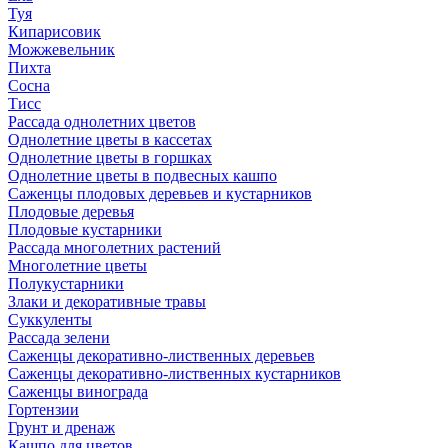
Туя
Кипарисовик
Можжевельник
Пихта
Сосна
Тисc
Рассада однолетних цветов
Однолетние цветы в кассетах
Однолетние цветы в горшках
Однолетние цветы в подвесных кашпо
Саженцы плодовых деревьев и кустарников
Плодовые деревья
Плодовые кустарники
Рассада многолетних растений
Многолетние цветы
Полукустарники
Злаки и декоративные травы
Суккуленты
Рассада зелени
Саженцы декоративно-лиственных деревьев
Саженцы декоративно-лиственных кустарников
Саженцы винограда
Гортензии
Грунт и дренаж
Кашпо для цветов