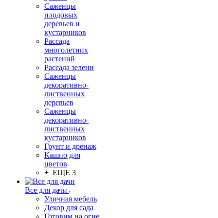
Саженцы
плодовых
деревьев и
кустарников
Рассада
многолетних
растений
Рассада зелени
Саженцы
декоративно-
лиственных
деревьев
Саженцы
декоративно-
лиственных
кустарников
Грунт и дренаж
Кашпо для
цветов
+ ЕЩЕ 3
Все для дачи
Уличная мебель
Декор для сада
Готовим на огне