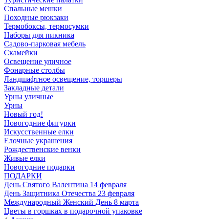
Спальные мешки
Походные рюкзаки
Термобоксы, термосумки
Наборы для пикника
Садово-парковая мебель
Скамейки
Освещение уличное
Фонарные столбы
Ландшафтное освещение, торшеры
Закладные детали
Урны уличные
Урны
Новый год!
Новогодние фигурки
Искусственные елки
Елочные украшения
Рождественские венки
Живые елки
Новогодние подарки
ПОДАРКИ
День Святого Валентина 14 февраля
День Защитника Отечества 23 февраля
Международный Женский День 8 марта
Цветы в горшках в подарочной упаковке