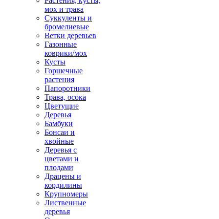
Растения, кусты,
мох и трава
Суккуленты и
бромелиевые
Ветки деревьев
Газонные
коврики/мох
Кусты
Горшечные
растения
Папоротники
Трава, осока
Цветущие
Деревья
Бамбуки
Бонсаи и
хвойные
Деревья с
цветами и
плодами
Драцены и
кордилины
Крупномеры
Лиственные
деревья