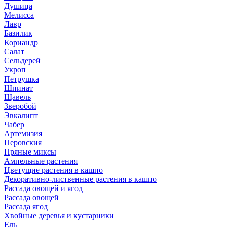
Душица
Мелисса
Лавр
Базилик
Кориандр
Салат
Сельдерей
Укроп
Петрушка
Шпинат
Щавель
Зверобой
Эвкалипт
Чабер
Артемизия
Перовския
Пряные миксы
Ампельные растения
Цветущие растения в кашпо
Декоративно-лиственные растения в кашпо
Рассада овощей и ягод
Рассада овощей
Рассада ягод
Хвойные деревья и кустарники
Ель