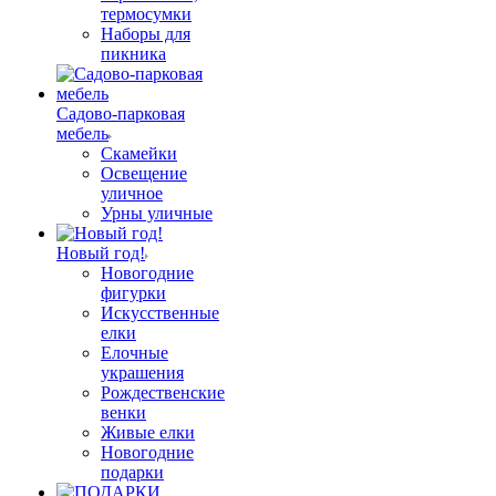
термосумки
Наборы для
пикника
Садово-парковая
мебель
Скамейки
Освещение
уличное
Урны уличные
Новый год!
Новогодние
фигурки
Искусственные
елки
Елочные
украшения
Рождественские
венки
Живые елки
Новогодние
подарки