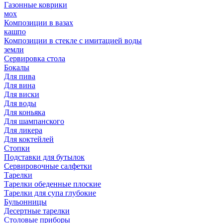
Газонные коврики
мох
Композиции в вазах
кашпо
Композиции в стекле с имитацией воды
земли
Сервировка стола
Бокалы
Для пива
Для вина
Для виски
Для воды
Для коньяка
Для шампанского
Для ликера
Для коктейлей
Стопки
Подставки для бутылок
Сервировочные салфетки
Тарелки
Тарелки обеденные плоские
Тарелки для супа глубокие
Бульонницы
Десертные тарелки
Столовые приборы