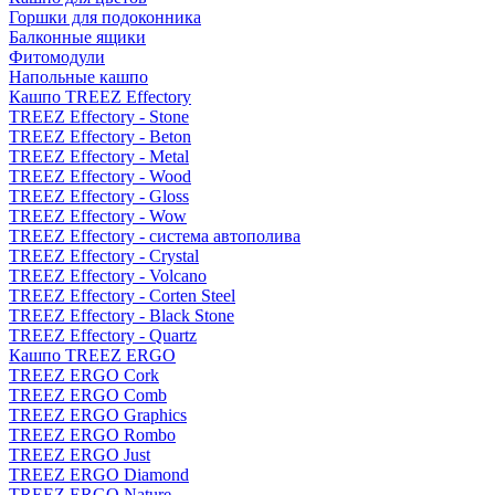
Горшки для подоконника
Балконные ящики
Фитомодули
Напольные кашпо
Кашпо TREEZ Effectory
TREEZ Effectory - Stone
TREEZ Effectory - Beton
TREEZ Effectory - Metal
TREEZ Effectory - Wood
TREEZ Effectory - Gloss
TREEZ Effectory - Wow
TREEZ Effectory - система автополива
TREEZ Effectory - Crystal
TREEZ Effectory - Volcano
TREEZ Effectory - Corten Steel
TREEZ Effectory - Black Stone
TREEZ Effectory - Quartz
Кашпо TREEZ ERGO
TREEZ ERGO Cork
TREEZ ERGO Comb
TREEZ ERGO Graphics
TREEZ ERGO Rombo
TREEZ ERGO Just
TREEZ ERGO Diamond
TREEZ ERGO Nature