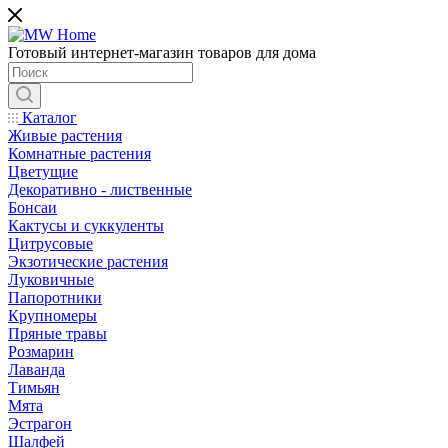
Готовый интернет-магазин товаров для дома
Каталог
Живые растения
Комнатные растения
Цветущие
Декоративно - лиственные
Бонсаи
Кактусы и суккуленты
Цитрусовые
Экзотические растения
Луковичные
Папоротники
Крупномеры
Пряные травы
Розмарин
Лаванда
Тимьян
Мята
Эстрагон
Шалфей