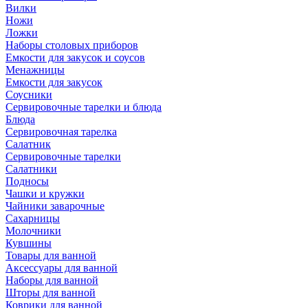
Вилки
Ножи
Ложки
Наборы столовых приборов
Емкости для закусок и соусов
Менажницы
Емкости для закусок
Соусники
Сервировочные тарелки и блюда
Блюда
Сервировочная тарелка
Салатник
Сервировочные тарелки
Салатники
Подносы
Чашки и кружки
Чайники заварочные
Сахарницы
Молочники
Кувшины
Товары для ванной
Аксессуары для ванной
Наборы для ванной
Шторы для ванной
Коврики для ванной