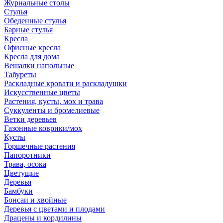
Журнальные столы
Стулья
Обеденные стулья
Барные стулья
Кресла
Офисные кресла
Кресла для дома
Вешалки напольные
Табуреты
Раскладные кровати и раскладушки
Искусственные цветы
Растения, кусты, мох и трава
Суккуленты и бромелиевые
Ветки деревьев
Газонные коврики/мох
Кусты
Горшечные растения
Папоротники
Трава, осока
Цветущие
Деревья
Бамбуки
Бонсаи и хвойные
Деревья с цветами и плодами
Драцены и кордилины