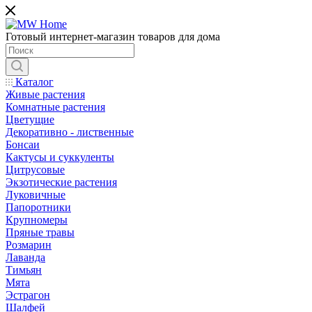
Готовый интернет-магазин товаров для дома
Каталог
Живые растения
Комнатные растения
Цветущие
Декоративно - лиственные
Бонсаи
Кактусы и суккуленты
Цитрусовые
Экзотические растения
Луковичные
Папоротники
Крупномеры
Пряные травы
Розмарин
Лаванда
Тимьян
Мята
Эстрагон
Шалфей