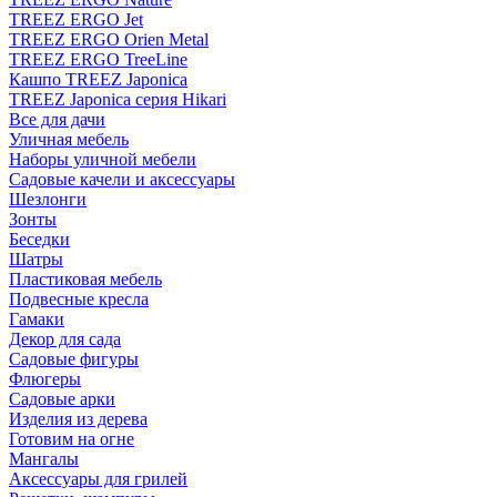
TREEZ ERGO Jet
TREEZ ERGO Orien Metal
TREEZ ERGO TreeLine
Кашпо TREEZ Japonica
TREEZ Japonica серия Hikari
Все для дачи
Уличная мебель
Наборы уличной мебели
Садовые качели и аксессуары
Шезлонги
Зонты
Беседки
Шатры
Пластиковая мебель
Подвесные кресла
Гамаки
Декор для сада
Садовые фигуры
Флюгеры
Садовые арки
Изделия из дерева
Готовим на огне
Мангалы
Аксессуары для грилей