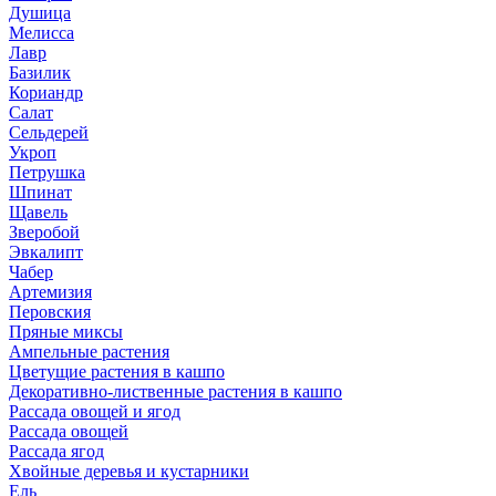
Душица
Мелисса
Лавр
Базилик
Кориандр
Салат
Сельдерей
Укроп
Петрушка
Шпинат
Щавель
Зверобой
Эвкалипт
Чабер
Артемизия
Перовския
Пряные миксы
Ампельные растения
Цветущие растения в кашпо
Декоративно-лиственные растения в кашпо
Рассада овощей и ягод
Рассада овощей
Рассада ягод
Хвойные деревья и кустарники
Ель