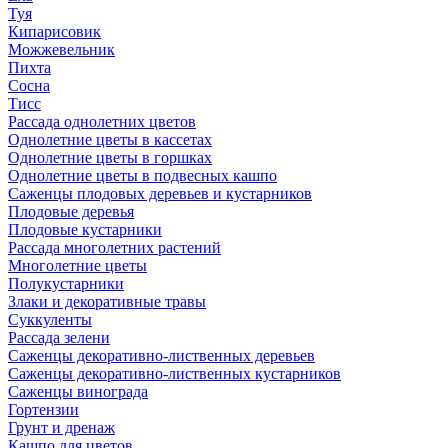
Туя
Кипарисовик
Можжевельник
Пихта
Сосна
Тисc
Рассада однолетних цветов
Однолетние цветы в кассетах
Однолетние цветы в горшках
Однолетние цветы в подвесных кашпо
Саженцы плодовых деревьев и кустарников
Плодовые деревья
Плодовые кустарники
Рассада многолетних растений
Многолетние цветы
Полукустарники
Злаки и декоративные травы
Суккуленты
Рассада зелени
Саженцы декоративно-лиственных деревьев
Саженцы декоративно-лиственных кустарников
Саженцы винограда
Гортензии
Грунт и дренаж
Кашпо для цветов