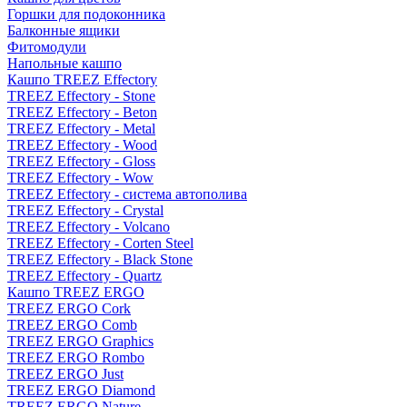
Горшки для подоконника
Балконные ящики
Фитомодули
Напольные кашпо
Кашпо TREEZ Effectory
TREEZ Effectory - Stone
TREEZ Effectory - Beton
TREEZ Effectory - Metal
TREEZ Effectory - Wood
TREEZ Effectory - Gloss
TREEZ Effectory - Wow
TREEZ Effectory - система автополива
TREEZ Effectory - Crystal
TREEZ Effectory - Volcano
TREEZ Effectory - Corten Steel
TREEZ Effectory - Black Stone
TREEZ Effectory - Quartz
Кашпо TREEZ ERGO
TREEZ ERGO Cork
TREEZ ERGO Comb
TREEZ ERGO Graphics
TREEZ ERGO Rombo
TREEZ ERGO Just
TREEZ ERGO Diamond
TREEZ ERGO Nature