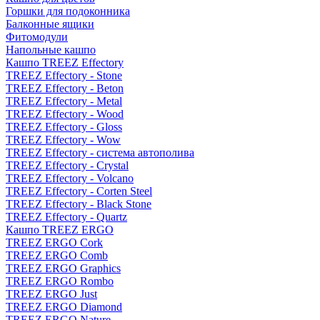
Горшки для подоконника
Балконные ящики
Фитомодули
Напольные кашпо
Кашпо TREEZ Effectory
TREEZ Effectory - Stone
TREEZ Effectory - Beton
TREEZ Effectory - Metal
TREEZ Effectory - Wood
TREEZ Effectory - Gloss
TREEZ Effectory - Wow
TREEZ Effectory - система автополива
TREEZ Effectory - Crystal
TREEZ Effectory - Volcano
TREEZ Effectory - Corten Steel
TREEZ Effectory - Black Stone
TREEZ Effectory - Quartz
Кашпо TREEZ ERGO
TREEZ ERGO Cork
TREEZ ERGO Comb
TREEZ ERGO Graphics
TREEZ ERGO Rombo
TREEZ ERGO Just
TREEZ ERGO Diamond
TREEZ ERGO Nature