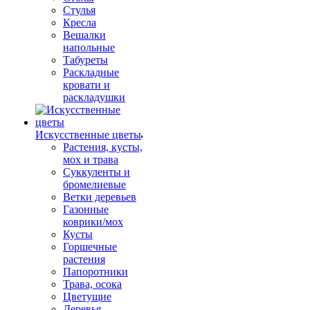
Стулья
Кресла
Вешалки
напольные
Табуреты
Раскладные
кровати и
раскладушки
Искусственные цветы
Растения, кусты,
мох и трава
Суккуленты и
бромелиевые
Ветки деревьев
Газонные
коврики/мох
Кусты
Горшечные
растения
Папоротники
Трава, осока
Цветущие
Деревья