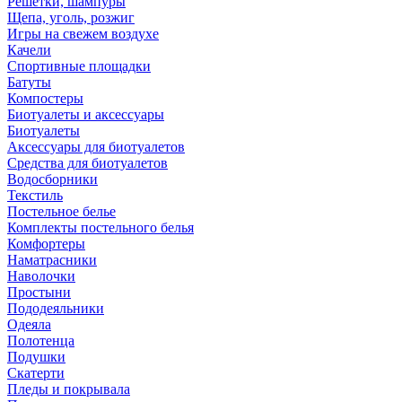
Решетки, шампуры
Щепа, уголь, розжиг
Игры на свежем воздухе
Качели
Спортивные площадки
Батуты
Компостеры
Биотуалеты и аксессуары
Биотуалеты
Аксессуары для биотуалетов
Средства для биотуалетов
Водосборники
Текстиль
Постельное белье
Комплекты постельного белья
Комфортеры
Наматрасники
Наволочки
Простыни
Пододеяльники
Одеяла
Полотенца
Подушки
Скатерти
Пледы и покрывала