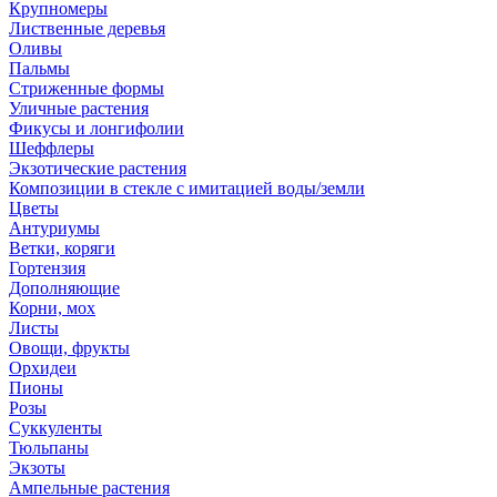
Крупномеры
Лиственные деревья
Оливы
Пальмы
Стриженные формы
Уличные растения
Фикусы и лонгифолии
Шеффлеры
Экзотические растения
Композиции в стекле с имитацией воды/земли
Цветы
Антуриумы
Ветки, коряги
Гортензия
Дополняющие
Корни, мох
Листы
Овощи, фрукты
Орхидеи
Пионы
Розы
Суккуленты
Тюльпаны
Экзоты
Ампельные растения