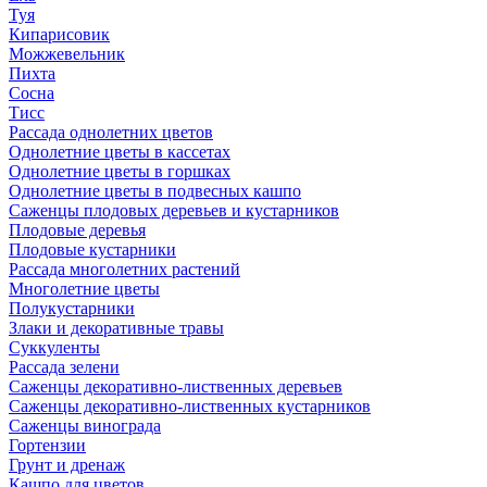
Туя
Кипарисовик
Можжевельник
Пихта
Сосна
Тисc
Рассада однолетних цветов
Однолетние цветы в кассетах
Однолетние цветы в горшках
Однолетние цветы в подвесных кашпо
Саженцы плодовых деревьев и кустарников
Плодовые деревья
Плодовые кустарники
Рассада многолетних растений
Многолетние цветы
Полукустарники
Злаки и декоративные травы
Суккуленты
Рассада зелени
Саженцы декоративно-лиственных деревьев
Саженцы декоративно-лиственных кустарников
Саженцы винограда
Гортензии
Грунт и дренаж
Кашпо для цветов