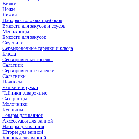
Вилки
Ножи
Ложки
Наборы столовых приборов
Емкости для закусок и соусов
Менажницы
Емкости для закусок
Соусники
Сервировочные тарелки и блюда
Блюда
Сервировочная тарелка
Салатник
Сервировочные тарелки
Салатники
Подносы
Чашки и кружки
Чайники заварочные
Сахарницы
Молочники
Кувшины
Товары для ванной
Аксессуары для ванной
Наборы для ванной
Шторы для ванной
Коврики для ванной