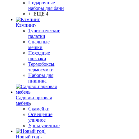
Подарочные
наборы для бани
+ ЕЩЕ 4
Кэмпинг
Туристические
палатки
Спальные
мешки
Походные
рюкзаки
Термобоксы,
термосумки
Наборы для
пикника
Садово-парковая
мебель
Скамейки
Освещение
уличное
Урны уличные
Новый год!