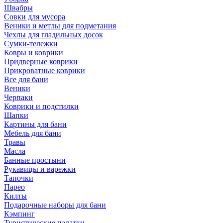
Швабры
Совки для мусора
Веники и метлы для подметания
Чехлы для гладильных досок
Сумки-тележки
Ковры и коврики
Придверные коврики
Прикроватные коврики
Все для бани
Веники
Черпаки
Коврики и подстилки
Шапки
Картины для бани
Мебель для бани
Травы
Масла
Банные простыни
Рукавицы и варежки
Тапочки
Парео
Килты
Подарочные наборы для бани
Кэмпинг
Туристические палатки