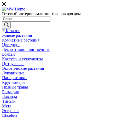
Готовый интернет-магазин товаров для дома
Каталог
Живые растения
Комнатные растения
Цветущие
Декоративно - лиственные
Бонсаи
Кактусы и суккуленты
Цитрусовые
Экзотические растения
Луковичные
Папоротники
Крупномеры
Пряные травы
Розмарин
Лаванда
Тимьян
Мята
Эстрагон
Шалфей