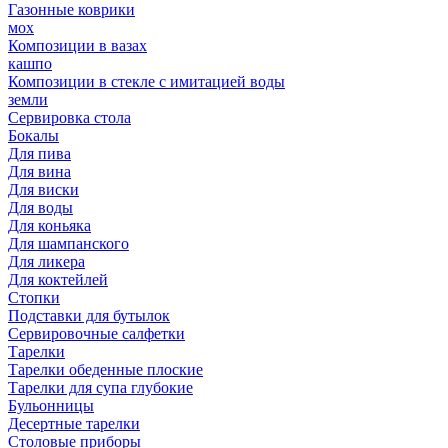
Газонные коврики
мох
Композиции в вазах
кашпо
Композиции в стекле с имитацией воды
земли
Сервировка стола
Бокалы
Для пива
Для вина
Для виски
Для воды
Для коньяка
Для шампанского
Для ликера
Для коктейлей
Стопки
Подставки для бутылок
Сервировочные салфетки
Тарелки
Тарелки обеденные плоские
Тарелки для супа глубокие
Бульонницы
Десертные тарелки
Столовые приборы