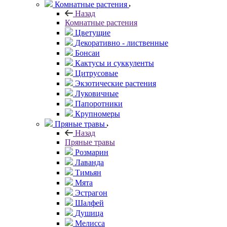
Комнатные растения
Назад
Комнатные растения
Цветущие
Декоративно - лиственные
Бонсаи
Кактусы и суккуленты
Цитрусовые
Экзотические растения
Луковичные
Папоротники
Крупномеры
Пряные травы
Назад
Пряные травы
Розмарин
Лаванда
Тимьян
Мята
Эстрагон
Шалфей
Душица
Мелисса