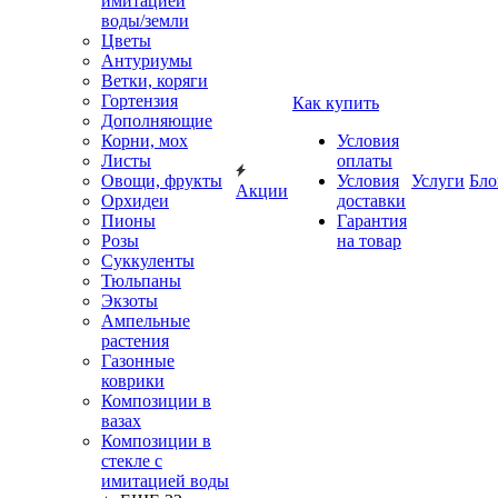
имитацией
воды/земли
Цветы
Антуриумы
Ветки, коряги
Гортензия
Как купить
Дополняющие
Корни, мох
Условия
Листы
оплаты
Овощи, фрукты
Условия
Услуги
Бло
Акции
Орхидеи
доставки
Пионы
Гарантия
Розы
на товар
Суккуленты
Тюльпаны
Экзоты
Ампельные
растения
Газонные
коврики
Композиции в
вазах
Композиции в
стекле с
имитацией воды