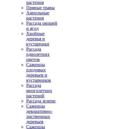
растения
Пряные травы
Ампельные
растения
Рассада овощей
и ягод
Хвойные
деревья и
кустарники
Рассада
однолетних
цветов
Саженцы
плодовых
деревьев и
кустарников
Рассада
многолетних
растений
Рассада зелени
Саженцы
декоративно-
лиственных
деревьев
Саженцы