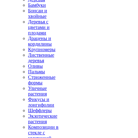
Бамбуки
Бонсаи и
хвойные
Деревья с
цветами и
плодами
Драцены и
кордилины
Крупномеры
Лиственные
деревья
Оливы
Пальмы
Стриженные
формы
Уличные
растения
Фикусы и
лонгифолии
Шеффлеры
Экзотические
растения
Композиции в
стекле с