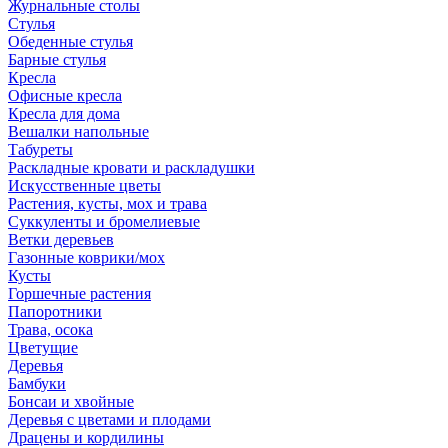
Журнальные столы
Стулья
Обеденные стулья
Барные стулья
Кресла
Офисные кресла
Кресла для дома
Вешалки напольные
Табуреты
Раскладные кровати и раскладушки
Искусственные цветы
Растения, кусты, мох и трава
Суккуленты и бромелиевые
Ветки деревьев
Газонные коврики/мох
Кусты
Горшечные растения
Папоротники
Трава, осока
Цветущие
Деревья
Бамбуки
Бонсаи и хвойные
Деревья с цветами и плодами
Драцены и кордилины