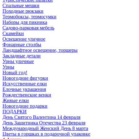
Спальные мешки
Походные рюкзаки
Термобоксы, термосумки
Наборы для пикника
Садово-парковая мебель
Скамейки
Освещение уличное
Фонарные столбы
Ландшафтное освещение, торшеры
Закладные детали
Урны уличные
Урны
Новый год!
Новогодние фигурки
Искусственные елки
Елочные украшения
Рождественские венки
Живые елки
Новогодние подарки
ПОДАРКИ
День Святого Валентина 14 февраля
День Защитника Отечества 23 февраля
Международный Женский День 8 марта
Цветы в горшках в подарочной упаковке