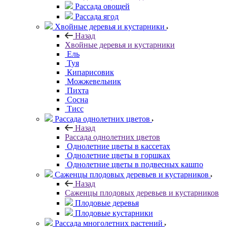
Рассада овощей
Рассада ягод
Хвойные деревья и кустарники
Назад
Хвойные деревья и кустарники
Ель
Туя
Кипарисовик
Можжевельник
Пихта
Сосна
Тисc
Рассада однолетних цветов
Назад
Рассада однолетних цветов
Однолетние цветы в кассетах
Однолетние цветы в горшках
Однолетние цветы в подвесных кашпо
Саженцы плодовых деревьев и кустарников
Назад
Саженцы плодовых деревьев и кустарников
Плодовые деревья
Плодовые кустарники
Рассада многолетних растений