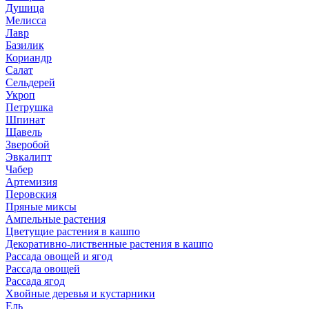
Душица
Мелисса
Лавр
Базилик
Кориандр
Салат
Сельдерей
Укроп
Петрушка
Шпинат
Щавель
Зверобой
Эвкалипт
Чабер
Артемизия
Перовския
Пряные миксы
Ампельные растения
Цветущие растения в кашпо
Декоративно-лиственные растения в кашпо
Рассада овощей и ягод
Рассада овощей
Рассада ягод
Хвойные деревья и кустарники
Ель