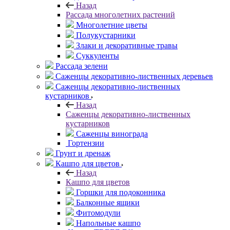
Назад
Рассада многолетних растений
Многолетние цветы
Полукустарники
Злаки и декоративные травы
Суккуленты
Рассада зелени
Саженцы декоративно-лиственных деревьев
Саженцы декоративно-лиственных
кустарников
Назад
Саженцы декоративно-лиственных
кустарников
Саженцы винограда
Гортензии
Грунт и дренаж
Кашпо для цветов
Назад
Кашпо для цветов
Горшки для подоконника
Балконные ящики
Фитомодули
Напольные кашпо