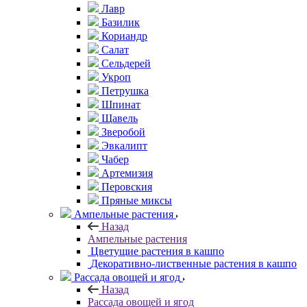
Лавр
Базилик
Кориандр
Салат
Сельдерей
Укроп
Петрушка
Шпинат
Щавель
Зверобой
Эвкалипт
Чабер
Артемизия
Перовския
Пряные миксы
Ампельные растения
Назад
Ампельные растения
Цветущие растения в кашпо
Декоративно-лиственные растения в кашпо
Рассада овощей и ягод
Назад
Рассада овощей и ягод