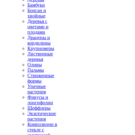
Бамбуки
Бонсаи и
хвойные
Деревья с
цветами и
плодами
Драцены и
кордилины
Крупномеры
Лиственные
деревья
Оливы
Пальмы
Стриженные
формы
Уличные
растения
Фикусы и
лонгифолии
Шеффлеры
Экзотические
растения
Композиции в
стекле с