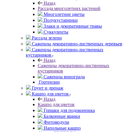
Назад
Рассада многолетних растений
Многолетние цветы
Полукустарники
Злаки и декоративные травы
Суккуленты
Рассада зелени
Саженцы декоративно-лиственных деревьев
Саженцы декоративно-лиственных
кустарников
Назад
Саженцы декоративно-лиственных
кустарников
Саженцы винограда
Гортензии
Грунт и дренаж
Кашпо для цветов
Назад
Кашпо для цветов
Горшки для подоконника
Балконные ящики
Фитомодули
Напольные кашпо