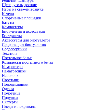
Решетки, шампуры
Щепа, уголь, розжиг
Игры на свежем воздухе
Качели
Спортивные площадки
Батуты
Компостеры
Биотуалеты и аксессуары
Биотуалеты
Аксессуары для биотуалетов
Средства для биотуалетов
Водосборники
Текстиль
Постельное белье
Комплекты постельного белья
Комфортеры
Наматрасники
Наволочки
Простыни
Пододеяльники
Одеяла
Полотенца
Подушки
Скатерти
Пледы и покрывала