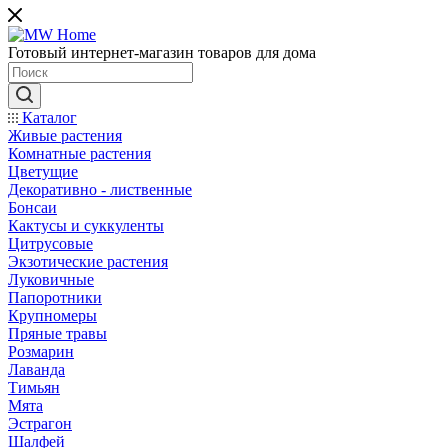
Готовый интернет-магазин товаров для дома
Каталог
Живые растения
Комнатные растения
Цветущие
Декоративно - лиственные
Бонсаи
Кактусы и суккуленты
Цитрусовые
Экзотические растения
Луковичные
Папоротники
Крупномеры
Пряные травы
Розмарин
Лаванда
Тимьян
Мята
Эстрагон
Шалфей