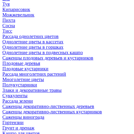
Туя
Кипарисовик
Можжевельник
Пихта
Сосна
Тисc
Рассада однолетних цветов
Однолетние цветы в кассетах
Однолетние цветы в горшках
Однолетние цветы в подвесных кашпо
Саженцы плодовых деревьев и кустарников
Плодовые деревья
Плодовые кустарники
Рассада многолетних растений
Многолетние цветы
Полукустарники
Злаки и декоративные травы
Суккуленты
Рассада зелени
Саженцы декоративно-лиственных деревьев
Саженцы декоративно-лиственных кустарников
Саженцы винограда
Гортензии
Грунт и дренаж
Кашпо для цветов