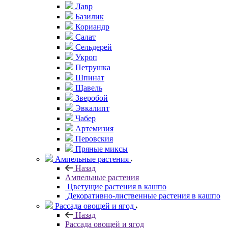
Лавр
Базилик
Кориандр
Салат
Сельдерей
Укроп
Петрушка
Шпинат
Щавель
Зверобой
Эвкалипт
Чабер
Артемизия
Перовския
Пряные миксы
Ампельные растения
Назад
Ампельные растения
Цветущие растения в кашпо
Декоративно-лиственные растения в кашпо
Рассада овощей и ягод
Назад
Рассада овощей и ягод