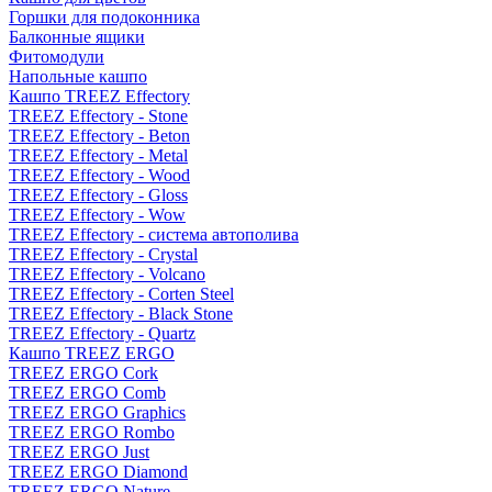
Горшки для подоконника
Балконные ящики
Фитомодули
Напольные кашпо
Кашпо TREEZ Effectory
TREEZ Effectory - Stone
TREEZ Effectory - Beton
TREEZ Effectory - Metal
TREEZ Effectory - Wood
TREEZ Effectory - Gloss
TREEZ Effectory - Wow
TREEZ Effectory - система автополива
TREEZ Effectory - Crystal
TREEZ Effectory - Volcano
TREEZ Effectory - Corten Steel
TREEZ Effectory - Black Stone
TREEZ Effectory - Quartz
Кашпо TREEZ ERGO
TREEZ ERGO Cork
TREEZ ERGO Comb
TREEZ ERGO Graphics
TREEZ ERGO Rombo
TREEZ ERGO Just
TREEZ ERGO Diamond
TREEZ ERGO Nature