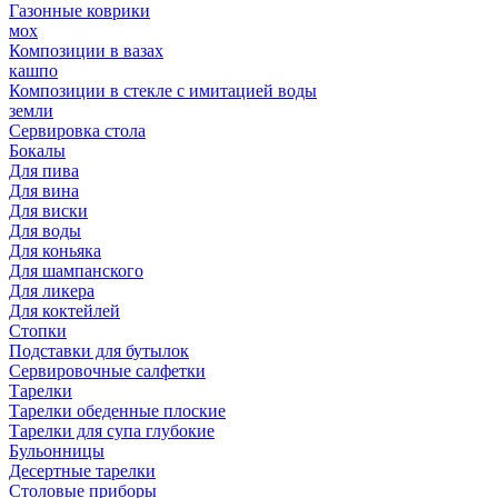
Газонные коврики
мох
Композиции в вазах
кашпо
Композиции в стекле с имитацией воды
земли
Сервировка стола
Бокалы
Для пива
Для вина
Для виски
Для воды
Для коньяка
Для шампанского
Для ликера
Для коктейлей
Стопки
Подставки для бутылок
Сервировочные салфетки
Тарелки
Тарелки обеденные плоские
Тарелки для супа глубокие
Бульонницы
Десертные тарелки
Столовые приборы