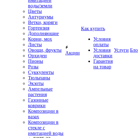
имитацией
воды/земли
Цветы
Антуриумы
Ветки, коряги
Гортензия
Как купить
Дополняющие
Корни, мох
Условия
Листы
оплаты
Овощи, фрукты
Условия
Услуги
Бло
Акции
Орхидеи
доставки
Пионы
Гарантия
Розы
на товар
Суккуленты
Тюльпаны
Экзоты
Ампельные
растения
Газонные
коврики
Композиции в
вазах
Композиции в
стекле с
имитацией воды