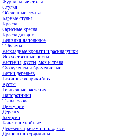
Журнальные столы
Стулья
Обеденные стулья
Барные стулья
Кресла
Офисные кресла
Кресла для дома
Вешалки напольные
Табуреты
Раскладные кровати и раскладушки
Искусственные цветы
Растения, кусты, мох и трава
Суккуленты и бромелиевые
Ветки деревьев
Газонные коврики/мох
Кусты
Горшечные растения
Папоротники
Трава, осока
Цветущие
Деревья
Бамбуки
Бонсаи и хвойные
Деревья с цветами и плодами
Драцены и кордилины