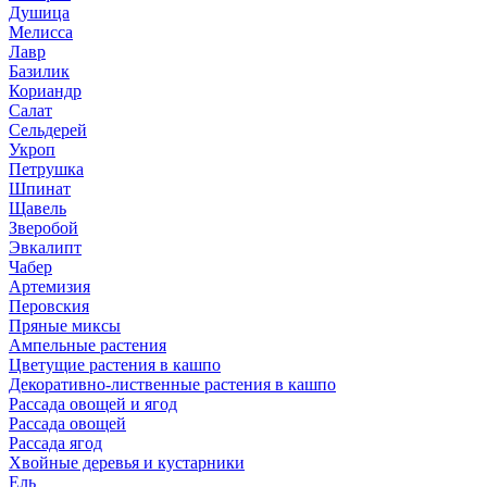
Душица
Мелисса
Лавр
Базилик
Кориандр
Салат
Сельдерей
Укроп
Петрушка
Шпинат
Щавель
Зверобой
Эвкалипт
Чабер
Артемизия
Перовския
Пряные миксы
Ампельные растения
Цветущие растения в кашпо
Декоративно-лиственные растения в кашпо
Рассада овощей и ягод
Рассада овощей
Рассада ягод
Хвойные деревья и кустарники
Ель