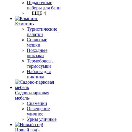
Подарочные
наборы для бани
+ ЕЩЕ 4
Кэмпинг
Туристические
палатки
Спальные
мешки
Походные
рюкзаки
Термобоксы,
термосумки
Наборы для
пикника
Садово-парковая
мебель
Скамейки
Освещение
уличное
Урны уличные
Новый год!