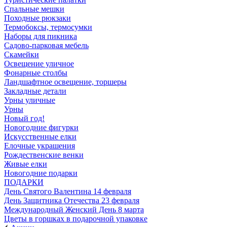
Спальные мешки
Походные рюкзаки
Термобоксы, термосумки
Наборы для пикника
Садово-парковая мебель
Скамейки
Освещение уличное
Фонарные столбы
Ландшафтное освещение, торшеры
Закладные детали
Урны уличные
Урны
Новый год!
Новогодние фигурки
Искусственные елки
Елочные украшения
Рождественские венки
Живые елки
Новогодние подарки
ПОДАРКИ
День Святого Валентина 14 февраля
День Защитника Отечества 23 февраля
Международный Женский День 8 марта
Цветы в горшках в подарочной упаковке