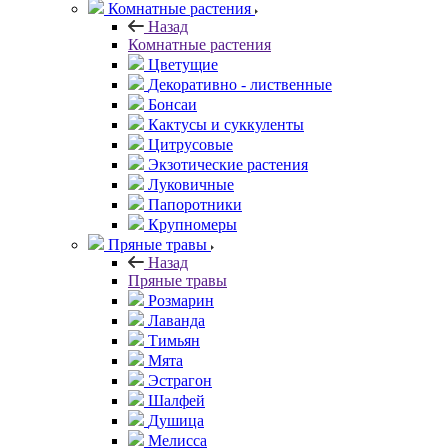
Комнатные растения
Назад
Комнатные растения
Цветущие
Декоративно - лиственные
Бонсаи
Кактусы и суккуленты
Цитрусовые
Экзотические растения
Луковичные
Папоротники
Крупномеры
Пряные травы
Назад
Пряные травы
Розмарин
Лаванда
Тимьян
Мята
Эстрагон
Шалфей
Душица
Мелисса