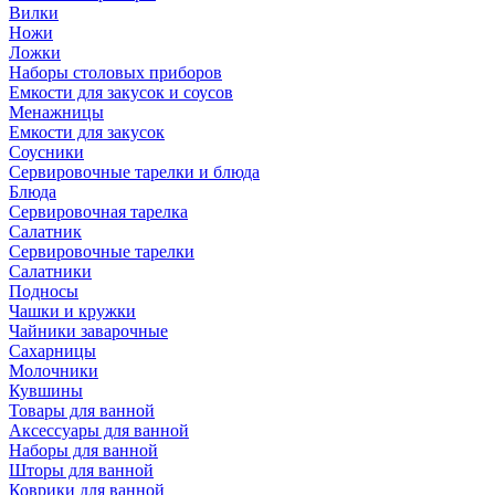
Вилки
Ножи
Ложки
Наборы столовых приборов
Емкости для закусок и соусов
Менажницы
Емкости для закусок
Соусники
Сервировочные тарелки и блюда
Блюда
Сервировочная тарелка
Салатник
Сервировочные тарелки
Салатники
Подносы
Чашки и кружки
Чайники заварочные
Сахарницы
Молочники
Кувшины
Товары для ванной
Аксессуары для ванной
Наборы для ванной
Шторы для ванной
Коврики для ванной