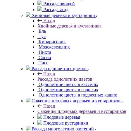
Рассада овощей
Рассада ягод
Хвойные деревья и кустарники
Назад
Хвойные деревья и кустарники
Ель
Туя
Кипарисовик
Можжевельник
Пихта
Сосна
Тисc
Рассада однолетних цветов
Назад
Рассада однолетних цветов
Однолетние цветы в кассетах
Однолетние цветы в горшках
Однолетние цветы в подвесных кашпо
Саженцы плодовых деревьев и кустарников
Назад
Саженцы плодовых деревьев и кустарников
Плодовые деревья
Плодовые кустарники
Рассада многолетних растений