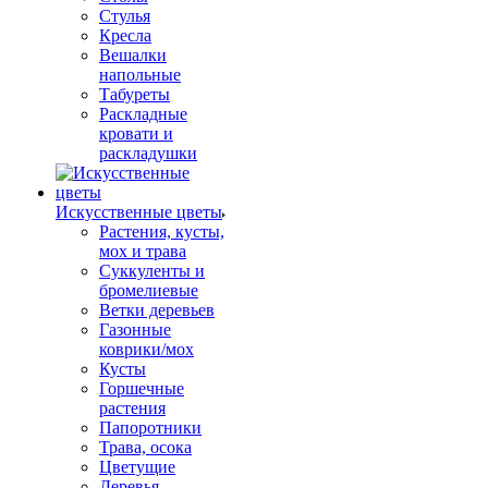
Стулья
Кресла
Вешалки
напольные
Табуреты
Раскладные
кровати и
раскладушки
Искусственные цветы
Растения, кусты,
мох и трава
Суккуленты и
бромелиевые
Ветки деревьев
Газонные
коврики/мох
Кусты
Горшечные
растения
Папоротники
Трава, осока
Цветущие
Деревья