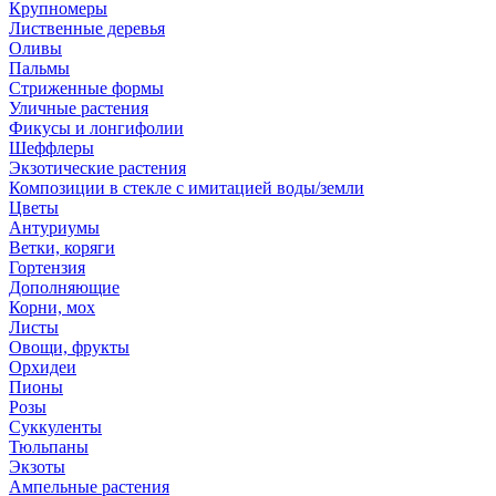
Крупномеры
Лиственные деревья
Оливы
Пальмы
Стриженные формы
Уличные растения
Фикусы и лонгифолии
Шеффлеры
Экзотические растения
Композиции в стекле с имитацией воды/земли
Цветы
Антуриумы
Ветки, коряги
Гортензия
Дополняющие
Корни, мох
Листы
Овощи, фрукты
Орхидеи
Пионы
Розы
Суккуленты
Тюльпаны
Экзоты
Ампельные растения