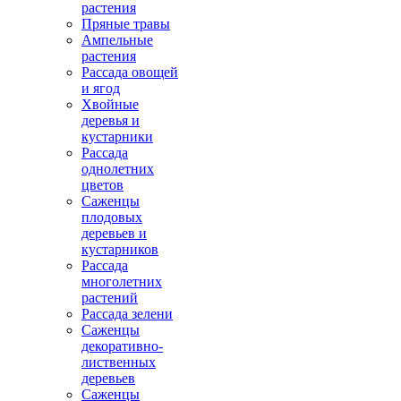
растения
Пряные травы
Ампельные
растения
Рассада овощей
и ягод
Хвойные
деревья и
кустарники
Рассада
однолетних
цветов
Саженцы
плодовых
деревьев и
кустарников
Рассада
многолетних
растений
Рассада зелени
Саженцы
декоративно-
лиственных
деревьев
Саженцы