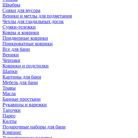
Швабры
Совки для мусора
Веники и метлы для подметания
Чехлы для гладильных досок
Сумки-тележки
Ковры и коврики
Придверные коврики
Прикроватные коврики
Все для бани
Веники
Черпаки
Коврики и подстилки
Шапки
Картины для бани
Мебель для бани
Травы
Масла
Банные простыни
Рукавицы и варежки
Тапочки
Парео
Килты
Подарочные наборы для бани
Кэмпинг
Туристические палатки