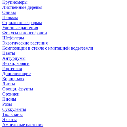
Крупномеры
Лиственные деревья
Оливы
Пальмы
Стриженные формы
Уличные растения
Фикусы и лонгифолии
Шеффлеры
Экзотические растения
Композиции в стекле с имитацией воды/земли
Цветы
Антуриумы
Ветки, коряги
Гортензия
Дополняющие
Корни, мох
Листы
Овощи, фрукты
Орхидеи
Пионы
Розы
Суккуленты
Тюльпаны
Экзоты
Ампельные растения