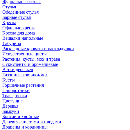
Журнальные столы
Стулья
Обеденные стулья
Барные стулья
Кресла
Офисные кресла
Кресла для дома
Вешалки напольные
Табуреты
Раскладные кровати и раскладушки
Искусственные цветы
Растения, кусты, мох и трава
Суккуленты и бромелиевые
Ветки деревьев
Газонные коврики/мох
Кусты
Горшечные растения
Папоротники
Трава, осока
Цветущие
Деревья
Бамбуки
Бонсаи и хвойные
Деревья с цветами и плодами
Драцены и кордилины