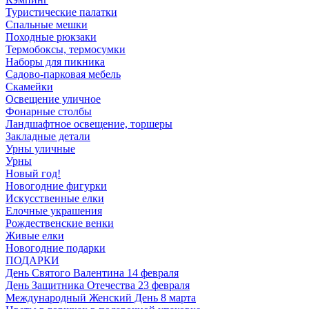
Туристические палатки
Спальные мешки
Походные рюкзаки
Термобоксы, термосумки
Наборы для пикника
Садово-парковая мебель
Скамейки
Освещение уличное
Фонарные столбы
Ландшафтное освещение, торшеры
Закладные детали
Урны уличные
Урны
Новый год!
Новогодние фигурки
Искусственные елки
Елочные украшения
Рождественские венки
Живые елки
Новогодние подарки
ПОДАРКИ
День Святого Валентина 14 февраля
День Защитника Отечества 23 февраля
Международный Женский День 8 марта