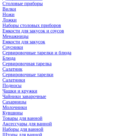
Столовые приборы
Вилки
Ножи
Ложки
Наборы столовых приборов
Емкости для закусок и соусов
Менажницы
Емкости для закусок
Соусники
Сервировочные тарелки и блюда
Блюда
Сервировочная тарелка
Салатник
Сервировочные тарелки
Салатники
Подносы
Чашки и кружки
Чайники заварочные
Сахарницы
Молочники
Кувшины
Товары для ванной
Аксессуары для ванной
Наборы для ванной
Шторы для ванной