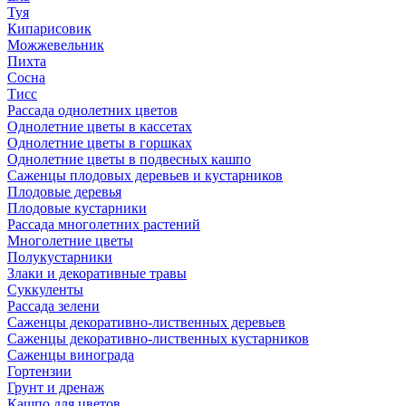
Туя
Кипарисовик
Можжевельник
Пихта
Сосна
Тисc
Рассада однолетних цветов
Однолетние цветы в кассетах
Однолетние цветы в горшках
Однолетние цветы в подвесных кашпо
Саженцы плодовых деревьев и кустарников
Плодовые деревья
Плодовые кустарники
Рассада многолетних растений
Многолетние цветы
Полукустарники
Злаки и декоративные травы
Суккуленты
Рассада зелени
Саженцы декоративно-лиственных деревьев
Саженцы декоративно-лиственных кустарников
Саженцы винограда
Гортензии
Грунт и дренаж
Кашпо для цветов