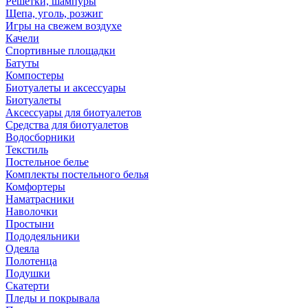
Решетки, шампуры
Щепа, уголь, розжиг
Игры на свежем воздухе
Качели
Спортивные площадки
Батуты
Компостеры
Биотуалеты и аксессуары
Биотуалеты
Аксессуары для биотуалетов
Средства для биотуалетов
Водосборники
Текстиль
Постельное белье
Комплекты постельного белья
Комфортеры
Наматрасники
Наволочки
Простыни
Пододеяльники
Одеяла
Полотенца
Подушки
Скатерти
Пледы и покрывала