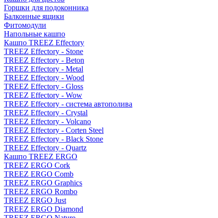
Горшки для подоконника
Балконные ящики
Фитомодули
Напольные кашпо
Кашпо TREEZ Effectory
TREEZ Effectory - Stone
TREEZ Effectory - Beton
TREEZ Effectory - Metal
TREEZ Effectory - Wood
TREEZ Effectory - Gloss
TREEZ Effectory - Wow
TREEZ Effectory - система автополива
TREEZ Effectory - Crystal
TREEZ Effectory - Volcano
TREEZ Effectory - Corten Steel
TREEZ Effectory - Black Stone
TREEZ Effectory - Quartz
Кашпо TREEZ ERGO
TREEZ ERGO Cork
TREEZ ERGO Comb
TREEZ ERGO Graphics
TREEZ ERGO Rombo
TREEZ ERGO Just
TREEZ ERGO Diamond
TREEZ ERGO Nature