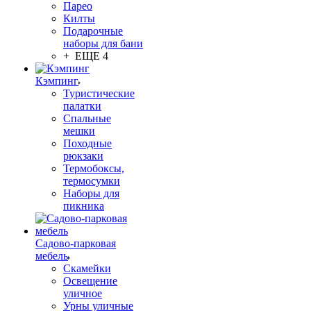
Парео
Килты
Подарочные
наборы для бани
+ ЕЩЕ 4
Кэмпинг
Туристические
палатки
Спальные
мешки
Походные
рюкзаки
Термобоксы,
термосумки
Наборы для
пикника
Садово-парковая
мебель
Скамейки
Освещение
уличное
Урны уличные