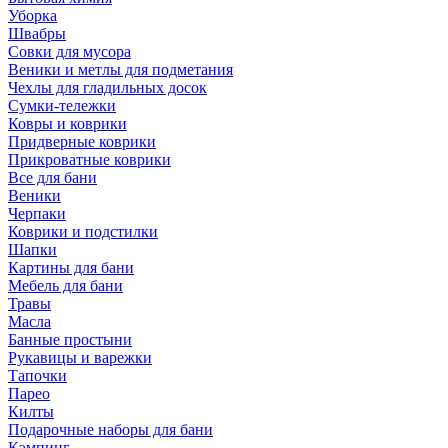
Уборка
Швабры
Совки для мусора
Веники и метлы для подметания
Чехлы для гладильных досок
Сумки-тележки
Ковры и коврики
Придверные коврики
Прикроватные коврики
Все для бани
Веники
Черпаки
Коврики и подстилки
Шапки
Картины для бани
Мебель для бани
Травы
Масла
Банные простыни
Рукавицы и варежки
Тапочки
Парео
Килты
Подарочные наборы для бани
Кэмпинг