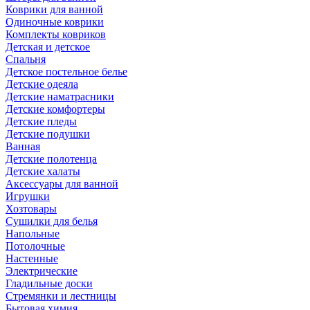
Коврики для ванной
Одиночные коврики
Комплекты ковриков
Детская и детское
Спальня
Детское постельное белье
Детские одеяла
Детские наматрасники
Детские комфортеры
Детские пледы
Детские подушки
Ванная
Детские полотенца
Детские халаты
Аксессуары для ванной
Игрушки
Хозтовары
Сушилки для белья
Напольные
Потолочные
Настенные
Электрические
Гладильные доски
Стремянки и лестницы
Бытовая химия