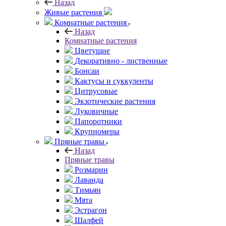
Назад
Живые растения
Комнатные растения
Назад
Комнатные растения
Цветущие
Декоративно - лиственные
Бонсаи
Кактусы и суккуленты
Цитрусовые
Экзотические растения
Луковичные
Папоротники
Крупномеры
Пряные травы
Назад
Пряные травы
Розмарин
Лаванда
Тимьян
Мята
Эстрагон
Шалфей