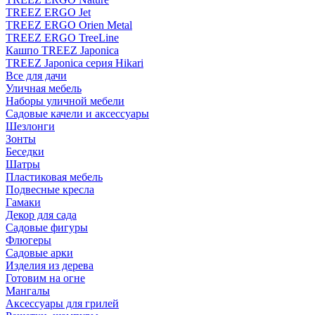
TREEZ ERGO Jet
TREEZ ERGO Orien Metal
TREEZ ERGO TreeLine
Кашпо TREEZ Japonica
TREEZ Japonica серия Hikari
Все для дачи
Уличная мебель
Наборы уличной мебели
Садовые качели и аксессуары
Шезлонги
Зонты
Беседки
Шатры
Пластиковая мебель
Подвесные кресла
Гамаки
Декор для сада
Садовые фигуры
Флюгеры
Садовые арки
Изделия из дерева
Готовим на огне
Мангалы
Аксессуары для грилей