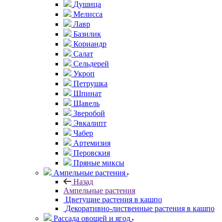
Душица
Мелисса
Лавр
Базилик
Кориандр
Салат
Сельдерей
Укроп
Петрушка
Шпинат
Щавель
Зверобой
Эвкалипт
Чабер
Артемизия
Перовския
Пряные миксы
Ампельные растения
Назад
Ампельные растения
Цветущие растения в кашпо
Декоративно-лиственные растения в кашпо
Рассада овощей и ягод