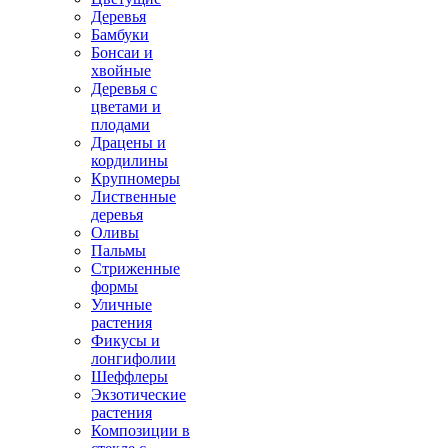
Деревья
Бамбуки
Бонсаи и
хвойные
Деревья с
цветами и
плодами
Драцены и
кордилины
Крупномеры
Лиственные
деревья
Оливы
Пальмы
Стриженные
формы
Уличные
растения
Фикусы и
лонгифолии
Шеффлеры
Экзотические
растения
Композиции в