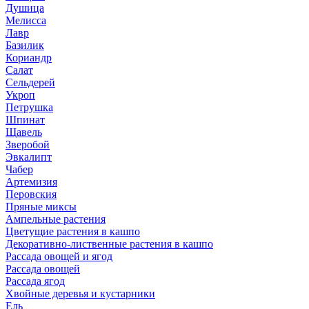
Душица
Мелисса
Лавр
Базилик
Кориандр
Салат
Сельдерей
Укроп
Петрушка
Шпинат
Щавель
Зверобой
Эвкалипт
Чабер
Артемизия
Перовския
Пряные миксы
Ампельные растения
Цветущие растения в кашпо
Декоративно-лиственные растения в кашпо
Рассада овощей и ягод
Рассада овощей
Рассада ягод
Хвойные деревья и кустарники
Ель