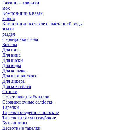
Газонные коврики
мох
Композиции в вазах
кашпо
Композиции в стекле с имитацией воды
земли
раздел
Сервировка стола
Бокалы
Для пива
Для вина
Для виски
Для воды
Для коньяка
Для шампанского
Для ликера
Для коктейлей
Стопки
Подставки для бутылок
Сервировочные салфетки
Тарелки
Тарелки обеденные плоские
Тарелки для супа глубокие
Бульонницы
Десертные тарелки