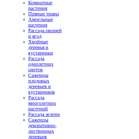
Комнатные
растения
Пряные травы
Ампельные
растения
Рассада овощей
и ягод
Хвойные
деревья и
кустарники
Рассада
однолетних
цветов
Саженцы
плодовых
деревьев и
кустарников
Рассада
многолетних
растений
Рассада зелени
Саженцы
декоративно-
лиственных
деревьев