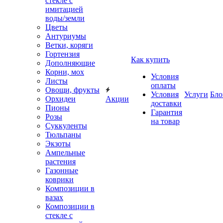
стекле с
имитацией
воды/земли
Цветы
Антуриумы
Ветки, коряги
Гортензия
Как купить
Дополняющие
Корни, мох
Условия
Листы
оплаты
Овощи, фрукты
Условия
Услуги
Бло
Орхидеи
Акции
доставки
Пионы
Гарантия
Розы
на товар
Суккуленты
Тюльпаны
Экзоты
Ампельные
растения
Газонные
коврики
Композиции в
вазах
Композиции в
стекле с