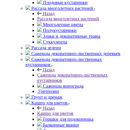
Плодовые кустарники
Рассада многолетних растений
Назад
Рассада многолетних растений
Многолетние цветы
Полукустарники
Злаки и декоративные травы
Суккуленты
Рассада зелени
Саженцы декоративно-лиственных деревьев
Саженцы декоративно-лиственных
кустарников
Назад
Саженцы декоративно-лиственных
кустарников
Саженцы винограда
Гортензии
Грунт и дренаж
Кашпо для цветов
Назад
Кашпо для цветов
Горшки для подоконника
Балконные ящики