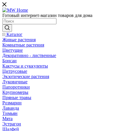
Готовый интернет-магазин товаров для дома
Каталог
Живые растения
Комнатные растения
Цветущие
Декоративно - лиственные
Бонсаи
Кактусы и суккуленты
Цитрусовые
Экзотические растения
Луковичные
Папоротники
Крупномеры
Пряные травы
Розмарин
Лаванда
Тимьян
Мята
Эстрагон
Шалфей