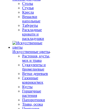
Столы
Стулья
Кресла
Вешалки
напольные
Табуреты
Раскладные
кровати и
раскладушки
Искусственные цветы
Растения, кусты,
мох и трава
Суккуленты и
бромелиевые
Ветки деревьев
Газонные
коврики/мох
Кусты
Горшечные
растения
Папоротники
Трава, осока
Цветущие