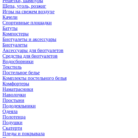
Решетки, шампуры
Щепа, уголь, розжиг
Игры на свежем воздухе
Качели
Спортивные площадки
Батуты
Компостеры
Биотуалеты и аксессуары
Биотуалеты
Аксессуары для биотуалетов
Средства для биотуалетов
Водосборники
Текстиль
Постельное белье
Комплекты постельного белья
Комфортеры
Наматрасники
Наволочки
Простыни
Пододеяльники
Одеяла
Полотенца
Подушки
Скатерти
Пледы и покрывала