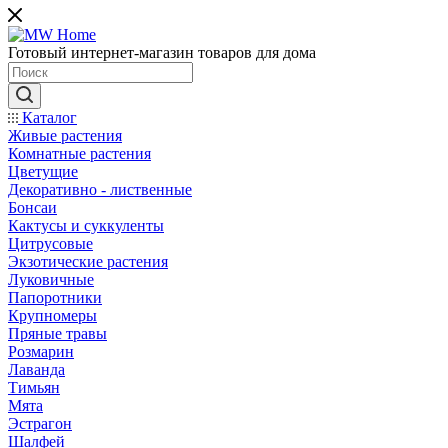
Готовый интернет-магазин товаров для дома
Каталог
Живые растения
Комнатные растения
Цветущие
Декоративно - лиственные
Бонсаи
Кактусы и суккуленты
Цитрусовые
Экзотические растения
Луковичные
Папоротники
Крупномеры
Пряные травы
Розмарин
Лаванда
Тимьян
Мята
Эстрагон
Шалфей