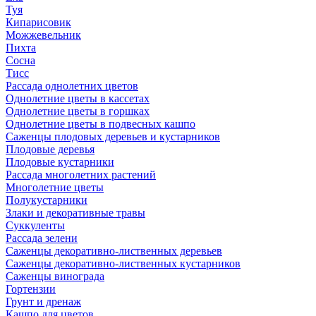
Туя
Кипарисовик
Можжевельник
Пихта
Сосна
Тисc
Рассада однолетних цветов
Однолетние цветы в кассетах
Однолетние цветы в горшках
Однолетние цветы в подвесных кашпо
Саженцы плодовых деревьев и кустарников
Плодовые деревья
Плодовые кустарники
Рассада многолетних растений
Многолетние цветы
Полукустарники
Злаки и декоративные травы
Суккуленты
Рассада зелени
Саженцы декоративно-лиственных деревьев
Саженцы декоративно-лиственных кустарников
Саженцы винограда
Гортензии
Грунт и дренаж
Кашпо для цветов