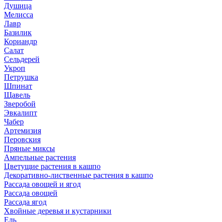
Душица
Мелисса
Лавр
Базилик
Кориандр
Салат
Сельдерей
Укроп
Петрушка
Шпинат
Щавель
Зверобой
Эвкалипт
Чабер
Артемизия
Перовския
Пряные миксы
Ампельные растения
Цветущие растения в кашпо
Декоративно-лиственные растения в кашпо
Рассада овощей и ягод
Рассада овощей
Рассада ягод
Хвойные деревья и кустарники
Ель