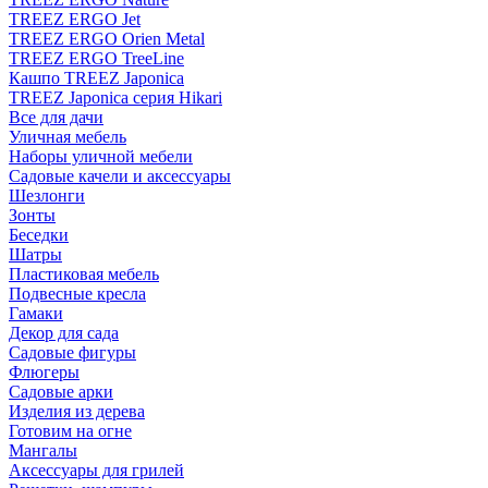
TREEZ ERGO Jet
TREEZ ERGO Orien Metal
TREEZ ERGO TreeLine
Кашпо TREEZ Japonica
TREEZ Japonica серия Hikari
Все для дачи
Уличная мебель
Наборы уличной мебели
Садовые качели и аксессуары
Шезлонги
Зонты
Беседки
Шатры
Пластиковая мебель
Подвесные кресла
Гамаки
Декор для сада
Садовые фигуры
Флюгеры
Садовые арки
Изделия из дерева
Готовим на огне
Мангалы
Аксессуары для грилей