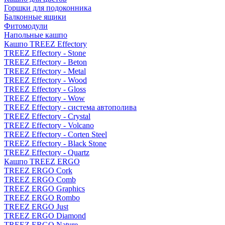
Горшки для подоконника
Балконные ящики
Фитомодули
Напольные кашпо
Кашпо TREEZ Effectory
TREEZ Effectory - Stone
TREEZ Effectory - Beton
TREEZ Effectory - Metal
TREEZ Effectory - Wood
TREEZ Effectory - Gloss
TREEZ Effectory - Wow
TREEZ Effectory - система автополива
TREEZ Effectory - Crystal
TREEZ Effectory - Volcano
TREEZ Effectory - Corten Steel
TREEZ Effectory - Black Stone
TREEZ Effectory - Quartz
Кашпо TREEZ ERGO
TREEZ ERGO Cork
TREEZ ERGO Comb
TREEZ ERGO Graphics
TREEZ ERGO Rombo
TREEZ ERGO Just
TREEZ ERGO Diamond
TREEZ ERGO Nature