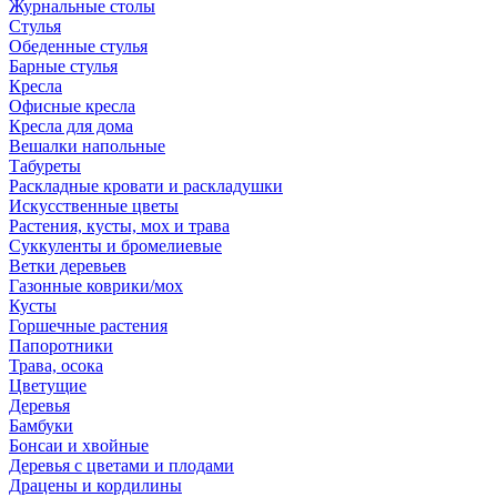
Журнальные столы
Стулья
Обеденные стулья
Барные стулья
Кресла
Офисные кресла
Кресла для дома
Вешалки напольные
Табуреты
Раскладные кровати и раскладушки
Искусственные цветы
Растения, кусты, мох и трава
Суккуленты и бромелиевые
Ветки деревьев
Газонные коврики/мох
Кусты
Горшечные растения
Папоротники
Трава, осока
Цветущие
Деревья
Бамбуки
Бонсаи и хвойные
Деревья с цветами и плодами
Драцены и кордилины