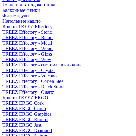
Горшки для подоконника
Балконные ящики
Фитомодули
Напольные кашпо
Кашпо TREEZ Effectory
TREEZ Effectory - Stone
TREEZ Effectory - Beton
TREEZ Effectory - Metal
TREEZ Effectory - Wood
TREEZ Effectory - Gloss
TREEZ Effectory - Wow
TREEZ Effectory - система автополива
TREEZ Effectory - Crystal
TREEZ Effectory - Volcano
TREEZ Effectory - Corten Steel
TREEZ Effectory - Black Stone
TREEZ Effectory - Quartz
Кашпо TREEZ ERGO
TREEZ ERGO Cork
TREEZ ERGO Comb
TREEZ ERGO Graphics
TREEZ ERGO Rombo
TREEZ ERGO Just
TREEZ ERGO Diamond
TREEZ ERGO Nature