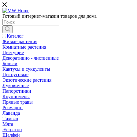
Готовый интернет-магазин товаров для дома
Каталог
Живые растения
Комнатные растения
Цветущие
Декоративно - лиственные
Бонсаи
Кактусы и суккуленты
Цитрусовые
Экзотические растения
Луковичные
Папоротники
Крупномеры
Пряные травы
Розмарин
Лаванда
Тимьян
Мята
Эстрагон
Шалфей