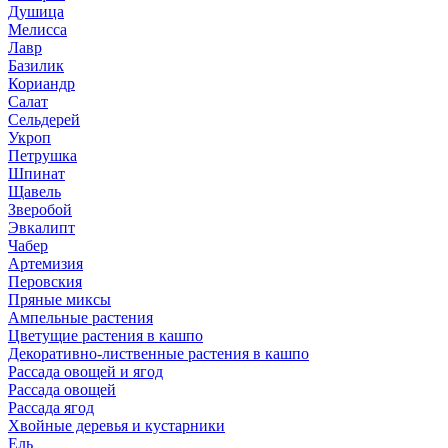
Душица
Мелисса
Лавр
Базилик
Кориандр
Салат
Сельдерей
Укроп
Петрушка
Шпинат
Щавель
Зверобой
Эвкалипт
Чабер
Артемизия
Перовския
Пряные миксы
Ампельные растения
Цветущие растения в кашпо
Декоративно-лиственные растения в кашпо
Рассада овощей и ягод
Рассада овощей
Рассада ягод
Хвойные деревья и кустарники
Ель