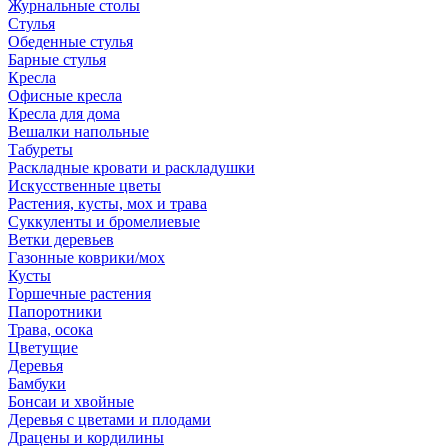
Журнальные столы
Стулья
Обеденные стулья
Барные стулья
Кресла
Офисные кресла
Кресла для дома
Вешалки напольные
Табуреты
Раскладные кровати и раскладушки
Искусственные цветы
Растения, кусты, мох и трава
Суккуленты и бромелиевые
Ветки деревьев
Газонные коврики/мох
Кусты
Горшечные растения
Папоротники
Трава, осока
Цветущие
Деревья
Бамбуки
Бонсаи и хвойные
Деревья с цветами и плодами
Драцены и кордилины