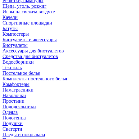
Решетки, шампуры
Щепа, уголь, розжиг
Игры на свежем воздухе
Качели
Спортивные площадки
Батуты
Компостеры
Биотуалеты и аксессуары
Биотуалеты
Аксессуары для биотуалетов
Средства для биотуалетов
Водосборники
Текстиль
Постельное белье
Комплекты постельного белья
Комфортеры
Наматрасники
Наволочки
Простыни
Пододеяльники
Одеяла
Полотенца
Подушки
Скатерти
Пледы и покрывала