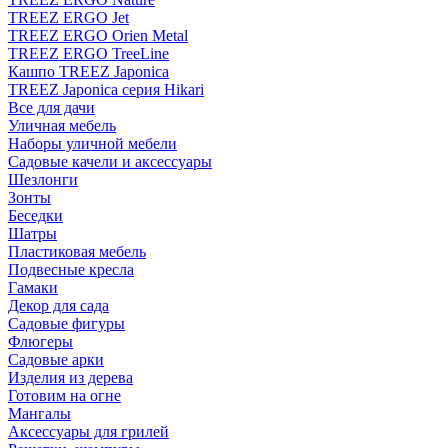
TREEZ ERGO Jet
TREEZ ERGO Orien Metal
TREEZ ERGO TreeLine
Кашпо TREEZ Japonica
TREEZ Japonica серия Hikari
Все для дачи
Уличная мебель
Наборы уличной мебели
Садовые качели и аксессуары
Шезлонги
Зонты
Беседки
Шатры
Пластиковая мебель
Подвесные кресла
Гамаки
Декор для сада
Садовые фигуры
Флюгеры
Садовые арки
Изделия из дерева
Готовим на огне
Мангалы
Аксессуары для грилей