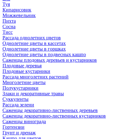
Туя
Кипарисовик
Можжевельник
Пихта
Сосна
Тисc
Рассада однолетних цветов
Однолетние цветы в кассетах
Однолетние цветы в горшках
Однолетние цветы в подвесных кашпо
Саженцы плодовых деревьев и кустарников
Плодовые деревья
Плодовые кустарники
Рассада многолетних растений
Многолетние цветы
Полукустарники
Злаки и декоративные травы
Суккуленты
Рассада зелени
Саженцы декоративно-лиственных деревьев
Саженцы декоративно-лиственных кустарников
Саженцы винограда
Гортензии
Грунт и дренаж
Кашпо для цветов