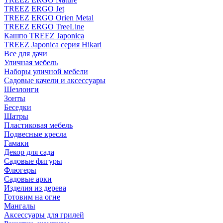
TREEZ ERGO Jet
TREEZ ERGO Orien Metal
TREEZ ERGO TreeLine
Кашпо TREEZ Japonica
TREEZ Japonica серия Hikari
Все для дачи
Уличная мебель
Наборы уличной мебели
Садовые качели и аксессуары
Шезлонги
Зонты
Беседки
Шатры
Пластиковая мебель
Подвесные кресла
Гамаки
Декор для сада
Садовые фигуры
Флюгеры
Садовые арки
Изделия из дерева
Готовим на огне
Мангалы
Аксессуары для грилей