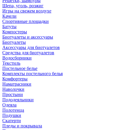
Решетки, шампуры
Щепа, уголь, розжиг
Игры на свежем воздухе
Качели
Спортивные площадки
Батуты
Компостеры
Биотуалеты и аксессуары
Биотуалеты
Аксессуары для биотуалетов
Средства для биотуалетов
Водосборники
Текстиль
Постельное белье
Комплекты постельного белья
Комфортеры
Наматрасники
Наволочки
Простыни
Пододеяльники
Одеяла
Полотенца
Подушки
Скатерти
Пледы и покрывала