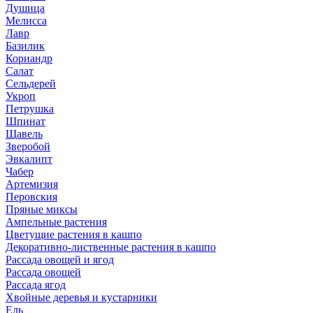
Душица
Мелисса
Лавр
Базилик
Кориандр
Салат
Сельдерей
Укроп
Петрушка
Шпинат
Щавель
Зверобой
Эвкалипт
Чабер
Артемизия
Перовския
Пряные миксы
Ампельные растения
Цветущие растения в кашпо
Декоративно-лиственные растения в кашпо
Рассада овощей и ягод
Рассада овощей
Рассада ягод
Хвойные деревья и кустарники
Ель