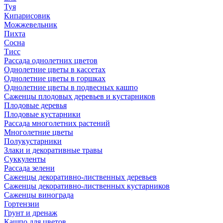
Туя
Кипарисовик
Можжевельник
Пихта
Сосна
Тисc
Рассада однолетних цветов
Однолетние цветы в кассетах
Однолетние цветы в горшках
Однолетние цветы в подвесных кашпо
Саженцы плодовых деревьев и кустарников
Плодовые деревья
Плодовые кустарники
Рассада многолетних растений
Многолетние цветы
Полукустарники
Злаки и декоративные травы
Суккуленты
Рассада зелени
Саженцы декоративно-лиственных деревьев
Саженцы декоративно-лиственных кустарников
Саженцы винограда
Гортензии
Грунт и дренаж
Кашпо для цветов