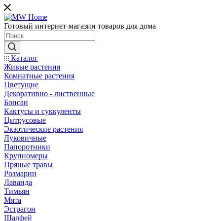
Готовый интернет-магазин товаров для дома
Каталог
Живые растения
Комнатные растения
Цветущие
Декоративно - лиственные
Бонсаи
Кактусы и суккуленты
Цитрусовые
Экзотические растения
Луковичные
Папоротники
Крупномеры
Пряные травы
Розмарин
Лаванда
Тимьян
Мята
Эстрагон
Шалфей