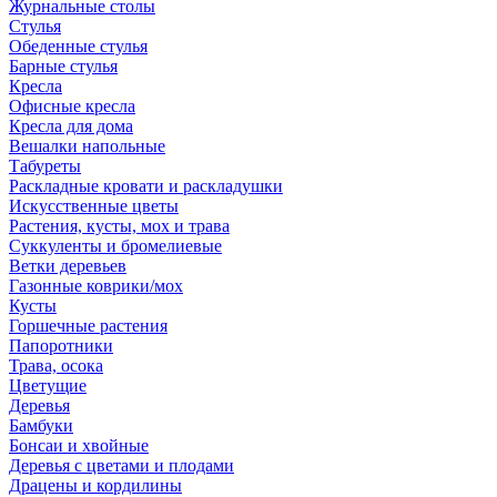
Журнальные столы
Стулья
Обеденные стулья
Барные стулья
Кресла
Офисные кресла
Кресла для дома
Вешалки напольные
Табуреты
Раскладные кровати и раскладушки
Искусственные цветы
Растения, кусты, мох и трава
Суккуленты и бромелиевые
Ветки деревьев
Газонные коврики/мох
Кусты
Горшечные растения
Папоротники
Трава, осока
Цветущие
Деревья
Бамбуки
Бонсаи и хвойные
Деревья с цветами и плодами
Драцены и кордилины