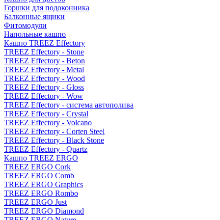
Горшки для подоконника
Балконные ящики
Фитомодули
Напольные кашпо
Кашпо TREEZ Effectory
TREEZ Effectory - Stone
TREEZ Effectory - Beton
TREEZ Effectory - Metal
TREEZ Effectory - Wood
TREEZ Effectory - Gloss
TREEZ Effectory - Wow
TREEZ Effectory - система автополива
TREEZ Effectory - Crystal
TREEZ Effectory - Volcano
TREEZ Effectory - Corten Steel
TREEZ Effectory - Black Stone
TREEZ Effectory - Quartz
Кашпо TREEZ ERGO
TREEZ ERGO Cork
TREEZ ERGO Comb
TREEZ ERGO Graphics
TREEZ ERGO Rombo
TREEZ ERGO Just
TREEZ ERGO Diamond
TREEZ ERGO Nature