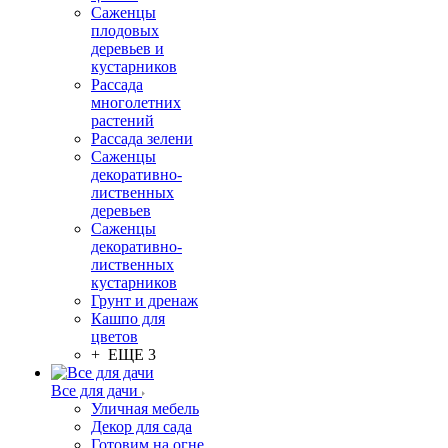
Саженцы
плодовых
деревьев и
кустарников
Рассада
многолетних
растений
Рассада зелени
Саженцы
декоративно-
лиственных
деревьев
Саженцы
декоративно-
лиственных
кустарников
Грунт и дренаж
Кашпо для
цветов
+ ЕЩЕ 3
Все для дачи
Уличная мебель
Декор для сада
Готовим на огне