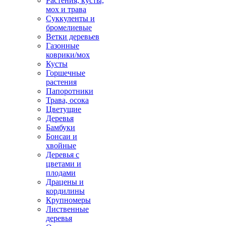
Растения, кусты,
мох и трава
Суккуленты и
бромелиевые
Ветки деревьев
Газонные
коврики/мох
Кусты
Горшечные
растения
Папоротники
Трава, осока
Цветущие
Деревья
Бамбуки
Бонсаи и
хвойные
Деревья с
цветами и
плодами
Драцены и
кордилины
Крупномеры
Лиственные
деревья