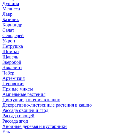
Душица
Мелисса
Лавр
Базилик
Кориандр
Салат
Сельдерей
Укроп
Петрушка
Шпинат
Щавель
Зверобой
Эвкалипт
Чабер
Артемизия
Перовския
Пряные миксы
Ампельные растения
Цветущие растения в кашпо
Декоративно-лиственные растения в кашпо
Рассада овощей и ягод
Рассада овощей
Рассада ягод
Хвойные деревья и кустарники
Ель