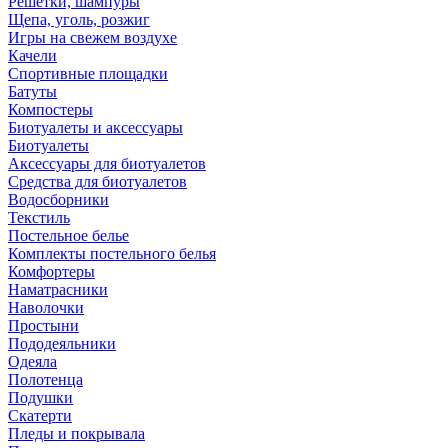
Решетки, шампуры
Щепа, уголь, розжиг
Игры на свежем воздухе
Качели
Спортивные площадки
Батуты
Компостеры
Биотуалеты и аксессуары
Биотуалеты
Аксессуары для биотуалетов
Средства для биотуалетов
Водосборники
Текстиль
Постельное белье
Комплекты постельного белья
Комфортеры
Наматрасники
Наволочки
Простыни
Пододеяльники
Одеяла
Полотенца
Подушки
Скатерти
Пледы и покрывала