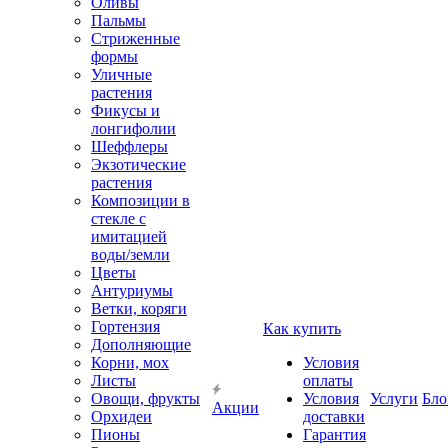
Оливы
Пальмы
Стриженные
формы
Уличные
растения
Фикусы и
лонгифолии
Шеффлеры
Экзотические
растения
Композиции в
стекле с
имитацией
воды/земли
Цветы
Антуриумы
Ветки, коряги
Гортензия
Как купить
Дополняющие
Корни, мох
Условия
Листы
оплаты
Овощи, фрукты
Условия
Услуги
Бло
Акции
Орхидеи
доставки
Пионы
Гарантия