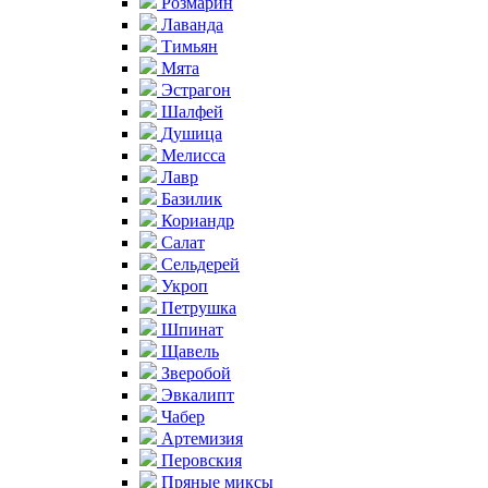
Розмарин
Лаванда
Тимьян
Мята
Эстрагон
Шалфей
Душица
Мелисса
Лавр
Базилик
Кориандр
Салат
Сельдерей
Укроп
Петрушка
Шпинат
Щавель
Зверобой
Эвкалипт
Чабер
Артемизия
Перовския
Пряные миксы