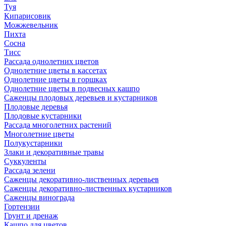
Туя
Кипарисовик
Можжевельник
Пихта
Сосна
Тисc
Рассада однолетних цветов
Однолетние цветы в кассетах
Однолетние цветы в горшках
Однолетние цветы в подвесных кашпо
Саженцы плодовых деревьев и кустарников
Плодовые деревья
Плодовые кустарники
Рассада многолетних растений
Многолетние цветы
Полукустарники
Злаки и декоративные травы
Суккуленты
Рассада зелени
Саженцы декоративно-лиственных деревьев
Саженцы декоративно-лиственных кустарников
Саженцы винограда
Гортензии
Грунт и дренаж
Кашпо для цветов