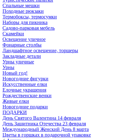
Спальные мешки
Походные рюкзаки
Термобоксы, термосумки
Наборы для пикника
Садово-парковая мебель
Скамейки
Освещение уличное
Фонарные столбы
Ландшафтное освещение, торшеры
Закладные детали
Урны уличные
Урны
Новый год!
Новогодние фигурки
Искусственные елки
Елочные украшения
Рождественские венки
Живые елки
Новогодние подарки
ПОДАРКИ
День Святого Валентина 14 февраля
День Защитника Отечества 23 февраля
Международный Женский День 8 марта
Цветы в горшках в подарочной упаковке