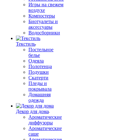
Игры на свежем
воздухе
Компостеры
Биотуалеты и
аксессуары
Водосборники
Текстиль
Постельное
белье
Одеяла
Полотенца
Подушки
Скатерти
Пледы и
покрывала
Домашняя
одежда
Декор для дома
Ароматические
диффузоры
Ароматические
саше
Ароматические