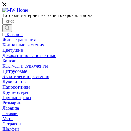
Готовый интернет-магазин товаров для дома
Каталог
Живые растения
Комнатные растения
Цветущие
Декоративно - лиственные
Бонсаи
Кактусы и суккуленты
Цитрусовые
Экзотические растения
Луковичные
Папоротники
Крупномеры
Пряные травы
Розмарин
Лаванда
Тимьян
Мята
Эстрагон
Шалфей