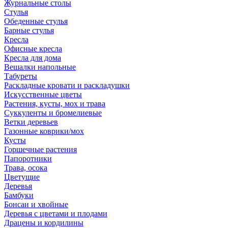
Журнальные столы
Стулья
Обеденные стулья
Барные стулья
Кресла
Офисные кресла
Кресла для дома
Вешалки напольные
Табуреты
Раскладные кровати и раскладушки
Искусственные цветы
Растения, кусты, мох и трава
Суккуленты и бромелиевые
Ветки деревьев
Газонные коврики/мох
Кусты
Горшечные растения
Папоротники
Трава, осока
Цветущие
Деревья
Бамбуки
Бонсаи и хвойные
Деревья с цветами и плодами
Драцены и кордилины