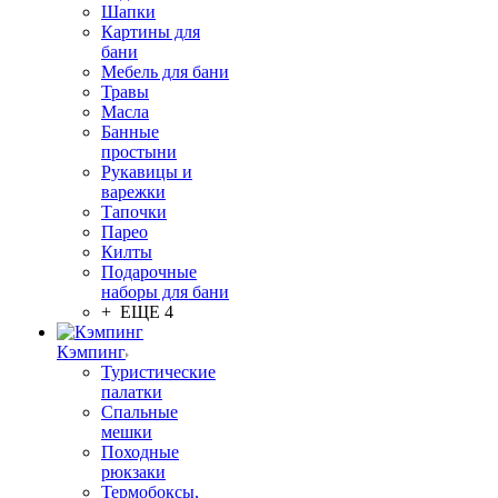
Шапки
Картины для
бани
Мебель для бани
Травы
Масла
Банные
простыни
Рукавицы и
варежки
Тапочки
Парео
Килты
Подарочные
наборы для бани
+ ЕЩЕ 4
Кэмпинг
Туристические
палатки
Спальные
мешки
Походные
рюкзаки
Термобоксы,