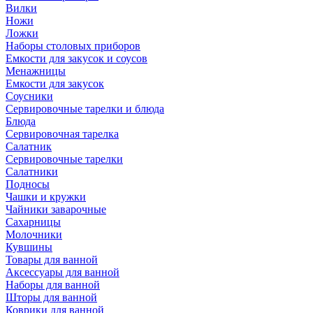
Вилки
Ножи
Ложки
Наборы столовых приборов
Емкости для закусок и соусов
Менажницы
Емкости для закусок
Соусники
Сервировочные тарелки и блюда
Блюда
Сервировочная тарелка
Салатник
Сервировочные тарелки
Салатники
Подносы
Чашки и кружки
Чайники заварочные
Сахарницы
Молочники
Кувшины
Товары для ванной
Аксессуары для ванной
Наборы для ванной
Шторы для ванной
Коврики для ванной