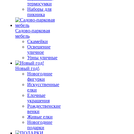
термосумки
Наборы для
пикника
Садово-парковая
мебель
Скамейки
Освещение
уличное
Урны уличные
Новый год!
Новогодние
фигурки
Искусственные
елки
Елочные
украшения
Рождественские
венки
Живые елки
Новогодние
подарки