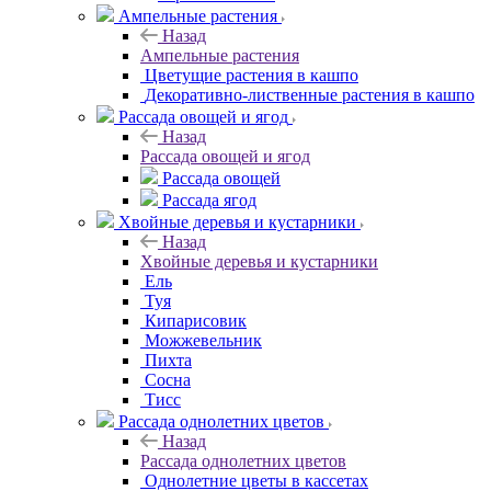
Ампельные растения
Назад
Ампельные растения
Цветущие растения в кашпо
Декоративно-лиственные растения в кашпо
Рассада овощей и ягод
Назад
Рассада овощей и ягод
Рассада овощей
Рассада ягод
Хвойные деревья и кустарники
Назад
Хвойные деревья и кустарники
Ель
Туя
Кипарисовик
Можжевельник
Пихта
Сосна
Тисc
Рассада однолетних цветов
Назад
Рассада однолетних цветов
Однолетние цветы в кассетах