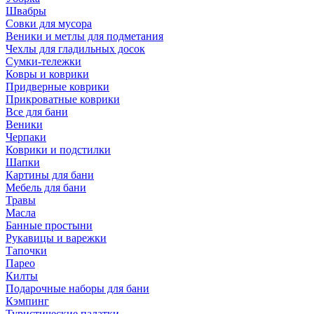
Швабры
Совки для мусора
Веники и метлы для подметания
Чехлы для гладильных досок
Сумки-тележки
Ковры и коврики
Придверные коврики
Прикроватные коврики
Все для бани
Веники
Черпаки
Коврики и подстилки
Шапки
Картины для бани
Мебель для бани
Травы
Масла
Банные простыни
Рукавицы и варежки
Тапочки
Парео
Килты
Подарочные наборы для бани
Кэмпинг
Туристические палатки