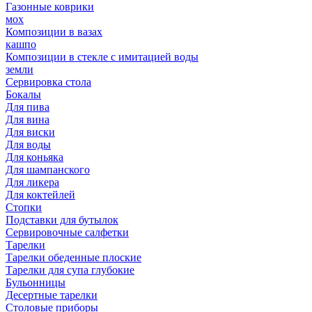
Газонные коврики
мох
Композиции в вазах
кашпо
Композиции в стекле с имитацией воды
земли
Сервировка стола
Бокалы
Для пива
Для вина
Для виски
Для воды
Для коньяка
Для шампанского
Для ликера
Для коктейлей
Стопки
Подставки для бутылок
Сервировочные салфетки
Тарелки
Тарелки обеденные плоские
Тарелки для супа глубокие
Бульонницы
Десертные тарелки
Столовые приборы