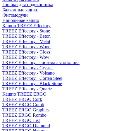
Горшки для подоконника
Балконные ящики
Фитомодули
Напольные кашпо
Кашпо TREEZ Effectory
TREEZ Effectory - Stone
TREEZ Effectory - Beton
TREEZ Effectory - Metal
TREEZ Effectory - Wood
TREEZ Effectory - Gloss
TREEZ Effectory - Wow
TREEZ Effectory - система автополива
TREEZ Effectory - Crystal
TREEZ Effectory - Volcano
TREEZ Effectory - Corten Steel
TREEZ Effectory - Black Stone
TREEZ Effectory - Quartz
Кашпо TREEZ ERGO
TREEZ ERGO Cork
TREEZ ERGO Comb
TREEZ ERGO Graphics
TREEZ ERGO Rombo
TREEZ ERGO Just
TREEZ ERGO Diamond
TREEZ ERGO Nature