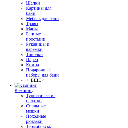
Шапки
Картины для
бани
Мебель для бани
Травы
Масла
Банные
простыни
Рукавицы и
варежки
Тапочки
Парео
Килты
Подарочные
наборы для бани
+ ЕЩЕ 4
Кэмпинг
Туристические
палатки
Спальные
мешки
Походные
рюкзаки
Термобоксы,