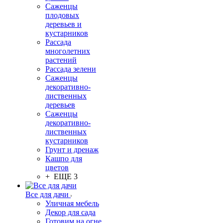
Саженцы
плодовых
деревьев и
кустарников
Рассада
многолетних
растений
Рассада зелени
Саженцы
декоративно-
лиственных
деревьев
Саженцы
декоративно-
лиственных
кустарников
Грунт и дренаж
Кашпо для
цветов
+ ЕЩЕ 3
Все для дачи
Уличная мебель
Декор для сада
Готовим на огне