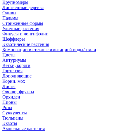
Крупномеры
Лиственные деревья
Оливы
Пальмы
Стриженные формы
Уличные растения
Фикусы и лонгифолии
Шеффлеры
Экзотические растения
Композиции в стекле с имитацией воды/земли
Цветы
Антуриумы
Ветки, коряги
Гортензия
Дополняющие
Корни, мох
Листы
Овощи, фрукты
Орхидеи
Пионы
Розы
Суккуленты
Тюльпаны
Экзоты
Ампельные растения