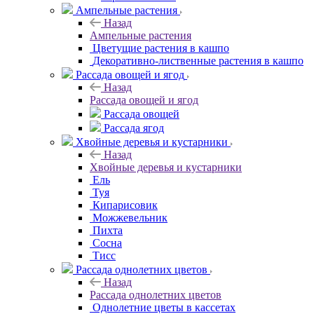
Ампельные растения
Назад
Ампельные растения
Цветущие растения в кашпо
Декоративно-лиственные растения в кашпо
Рассада овощей и ягод
Назад
Рассада овощей и ягод
Рассада овощей
Рассада ягод
Хвойные деревья и кустарники
Назад
Хвойные деревья и кустарники
Ель
Туя
Кипарисовик
Можжевельник
Пихта
Сосна
Тисc
Рассада однолетних цветов
Назад
Рассада однолетних цветов
Однолетние цветы в кассетах