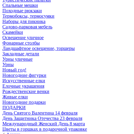
Спальные мешки
Походные рюкзаки
Термобоксы, термосумки
Наборы для пикника
Садово-парковая мебель
Скамейки
Освещение уличное
Фонарные столбы
Ландшафтное освещение, торшеры
Закладные детали
Урны уличные
Урны
Новый год!
Новогодние фигурки
Искусственные елки
Елочные украшения
Рождественские венки
Живые елки
Новогодние подарки
ПОДАРКИ
День Святого Валентина 14 февраля
День Защитника Отечества 23 февраля
Международный Женский День 8 марта
Цветы в горшках в подарочной упаковке