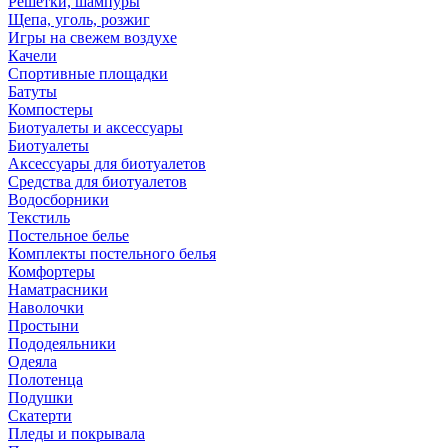
Решетки, шампуры
Щепа, уголь, розжиг
Игры на свежем воздухе
Качели
Спортивные площадки
Батуты
Компостеры
Биотуалеты и аксессуары
Биотуалеты
Аксессуары для биотуалетов
Средства для биотуалетов
Водосборники
Текстиль
Постельное белье
Комплекты постельного белья
Комфортеры
Наматрасники
Наволочки
Простыни
Пододеяльники
Одеяла
Полотенца
Подушки
Скатерти
Пледы и покрывала