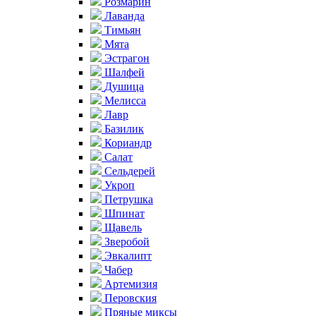
Розмарин
Лаванда
Тимьян
Мята
Эстрагон
Шалфей
Душица
Мелисса
Лавр
Базилик
Кориандр
Салат
Сельдерей
Укроп
Петрушка
Шпинат
Щавель
Зверобой
Эвкалипт
Чабер
Артемизия
Перовския
Пряные миксы