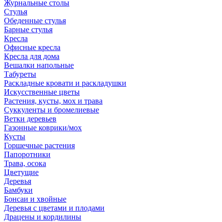
Журнальные столы
Стулья
Обеденные стулья
Барные стулья
Кресла
Офисные кресла
Кресла для дома
Вешалки напольные
Табуреты
Раскладные кровати и раскладушки
Искусственные цветы
Растения, кусты, мох и трава
Суккуленты и бромелиевые
Ветки деревьев
Газонные коврики/мох
Кусты
Горшечные растения
Папоротники
Трава, осока
Цветущие
Деревья
Бамбуки
Бонсаи и хвойные
Деревья с цветами и плодами
Драцены и кордилины