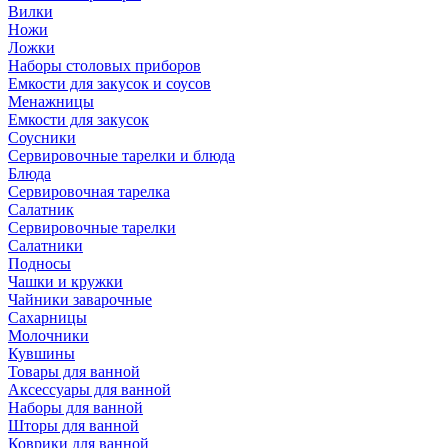
Вилки
Ножи
Ложки
Наборы столовых приборов
Емкости для закусок и соусов
Менажницы
Емкости для закусок
Соусники
Сервировочные тарелки и блюда
Блюда
Сервировочная тарелка
Салатник
Сервировочные тарелки
Салатники
Подносы
Чашки и кружки
Чайники заварочные
Сахарницы
Молочники
Кувшины
Товары для ванной
Аксессуары для ванной
Наборы для ванной
Шторы для ванной
Коврики для ванной