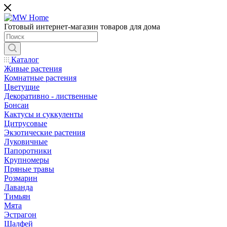
Готовый интернет-магазин товаров для дома
Каталог
Живые растения
Комнатные растения
Цветущие
Декоративно - лиственные
Бонсаи
Кактусы и суккуленты
Цитрусовые
Экзотические растения
Луковичные
Папоротники
Крупномеры
Пряные травы
Розмарин
Лаванда
Тимьян
Мята
Эстрагон
Шалфей