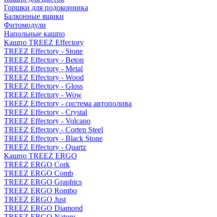
Горшки для подоконника
Балконные ящики
Фитомодули
Напольные кашпо
Кашпо TREEZ Effectory
TREEZ Effectory - Stone
TREEZ Effectory - Beton
TREEZ Effectory - Metal
TREEZ Effectory - Wood
TREEZ Effectory - Gloss
TREEZ Effectory - Wow
TREEZ Effectory - система автополива
TREEZ Effectory - Crystal
TREEZ Effectory - Volcano
TREEZ Effectory - Corten Steel
TREEZ Effectory - Black Stone
TREEZ Effectory - Quartz
Кашпо TREEZ ERGO
TREEZ ERGO Cork
TREEZ ERGO Comb
TREEZ ERGO Graphics
TREEZ ERGO Rombo
TREEZ ERGO Just
TREEZ ERGO Diamond
TREEZ ERGO Nature