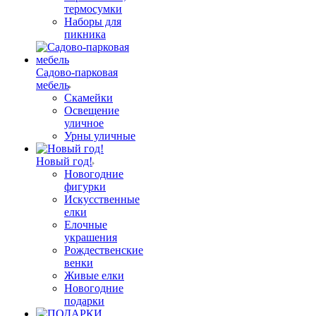
термосумки
Наборы для
пикника
Садово-парковая
мебель
Скамейки
Освещение
уличное
Урны уличные
Новый год!
Новогодние
фигурки
Искусственные
елки
Елочные
украшения
Рождественские
венки
Живые елки
Новогодние
подарки