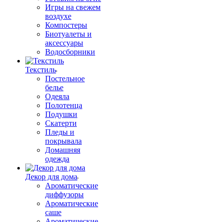
Игры на свежем
воздухе
Компостеры
Биотуалеты и
аксессуары
Водосборники
Текстиль
Постельное
белье
Одеяла
Полотенца
Подушки
Скатерти
Пледы и
покрывала
Домашняя
одежда
Декор для дома
Ароматические
диффузоры
Ароматические
саше
Ароматические