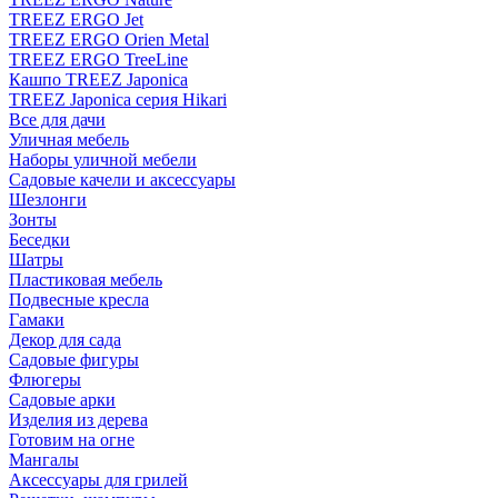
TREEZ ERGO Jet
TREEZ ERGO Orien Metal
TREEZ ERGO TreeLine
Кашпо TREEZ Japonica
TREEZ Japonica серия Hikari
Все для дачи
Уличная мебель
Наборы уличной мебели
Садовые качели и аксессуары
Шезлонги
Зонты
Беседки
Шатры
Пластиковая мебель
Подвесные кресла
Гамаки
Декор для сада
Садовые фигуры
Флюгеры
Садовые арки
Изделия из дерева
Готовим на огне
Мангалы
Аксессуары для грилей