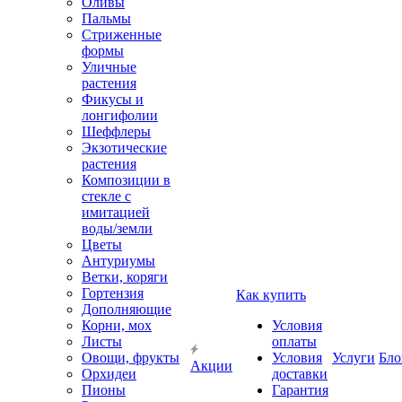
Оливы
Пальмы
Стриженные
формы
Уличные
растения
Фикусы и
лонгифолии
Шеффлеры
Экзотические
растения
Композиции в
стекле с
имитацией
воды/земли
Цветы
Антуриумы
Ветки, коряги
Гортензия
Как купить
Дополняющие
Корни, мох
Условия
Листы
оплаты
Овощи, фрукты
Условия
Услуги
Бло
Акции
Орхидеи
доставки
Пионы
Гарантия