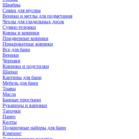
Швабры
Совки для мусора
Веники и метлы для подметания
Чехлы для гладильных досок
Сумки-тележки
Ковры и коврики
Придверные коврики
Прикроватные коврики
Все для бани
Веники
Черпаки
Коврики и подстилки
Шапки
Картины для бани
Мебель для бани
Травы
Масла
Банные простыни
Рукавицы и варежки
Тапочки
Парео
Килты
Подарочные наборы для бани
Кэмпинг
Туристические палатки