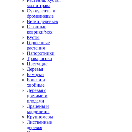
Растения, кусты,
мох и трава
Суккуленты и
бромелиевые
Ветки деревьев
Газонные
коврики/мох
Кусты
Горшечные
растения
Папоротники
Трава, осока
Цветущие
Деревья
Бамбуки
Бонсаи и
хвойные
Деревья с
цветами и
плодами
Драцены и
кордилины
Крупномеры
Лиственные
деревья