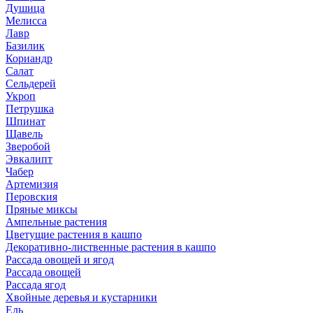
Душица
Мелисса
Лавр
Базилик
Кориандр
Салат
Сельдерей
Укроп
Петрушка
Шпинат
Щавель
Зверобой
Эвкалипт
Чабер
Артемизия
Перовския
Пряные миксы
Ампельные растения
Цветущие растения в кашпо
Декоративно-лиственные растения в кашпо
Рассада овощей и ягод
Рассада овощей
Рассада ягод
Хвойные деревья и кустарники
Ель