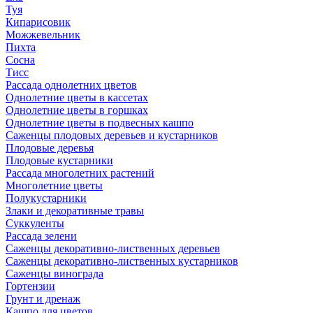
Туя
Кипарисовик
Можжевельник
Пихта
Сосна
Тисc
Рассада однолетних цветов
Однолетние цветы в кассетах
Однолетние цветы в горшках
Однолетние цветы в подвесных кашпо
Саженцы плодовых деревьев и кустарников
Плодовые деревья
Плодовые кустарники
Рассада многолетних растений
Многолетние цветы
Полукустарники
Злаки и декоративные травы
Суккуленты
Рассада зелени
Саженцы декоративно-лиственных деревьев
Саженцы декоративно-лиственных кустарников
Саженцы винограда
Гортензии
Грунт и дренаж
Кашпо для цветов