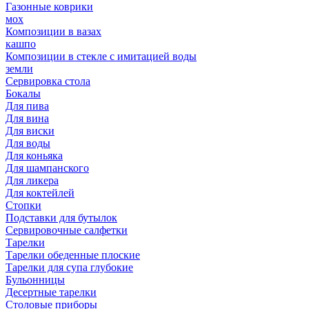
Газонные коврики
мох
Композиции в вазах
кашпо
Композиции в стекле с имитацией воды
земли
Сервировка стола
Бокалы
Для пива
Для вина
Для виски
Для воды
Для коньяка
Для шампанского
Для ликера
Для коктейлей
Стопки
Подставки для бутылок
Сервировочные салфетки
Тарелки
Тарелки обеденные плоские
Тарелки для супа глубокие
Бульонницы
Десертные тарелки
Столовые приборы