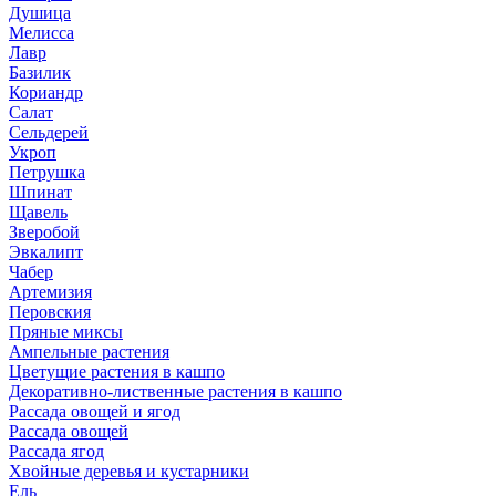
Душица
Мелисса
Лавр
Базилик
Кориандр
Салат
Сельдерей
Укроп
Петрушка
Шпинат
Щавель
Зверобой
Эвкалипт
Чабер
Артемизия
Перовския
Пряные миксы
Ампельные растения
Цветущие растения в кашпо
Декоративно-лиственные растения в кашпо
Рассада овощей и ягод
Рассада овощей
Рассада ягод
Хвойные деревья и кустарники
Ель