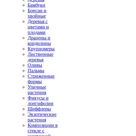
Бамбуки
Бонсаи и
хвойные
Деревья с
цветами и
плодами
Драцены и
кордилины
Крупномеры
Лиственные
деревья
Оливы
Пальмы
Стриженные
формы
Уличные
растения
Фикусы и
лонгифолии
Шеффлеры
Экзотические
растения
Композиции в
стекле с