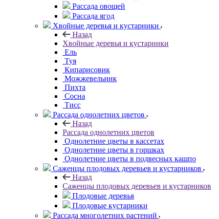
Рассада овощей
Рассада ягод
Хвойные деревья и кустарники
Назад
Хвойные деревья и кустарники
Ель
Туя
Кипарисовик
Можжевельник
Пихта
Сосна
Тисc
Рассада однолетних цветов
Назад
Рассада однолетних цветов
Однолетние цветы в кассетах
Однолетние цветы в горшках
Однолетние цветы в подвесных кашпо
Саженцы плодовых деревьев и кустарников
Назад
Саженцы плодовых деревьев и кустарников
Плодовые деревья
Плодовые кустарники
Рассада многолетних растений