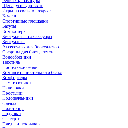
Решетки, шампуры
Щепа, уголь, розжиг
Игры на свежем воздухе
Качели
Спортивные площадки
Батуты
Компостеры
Биотуалеты и аксессуары
Биотуалеты
Аксессуары для биотуалетов
Средства для биотуалетов
Водосборники
Текстиль
Постельное белье
Комплекты постельного белья
Комфортеры
Наматрасники
Наволочки
Простыни
Пододеяльники
Одеяла
Полотенца
Подушки
Скатерти
Пледы и покрывала