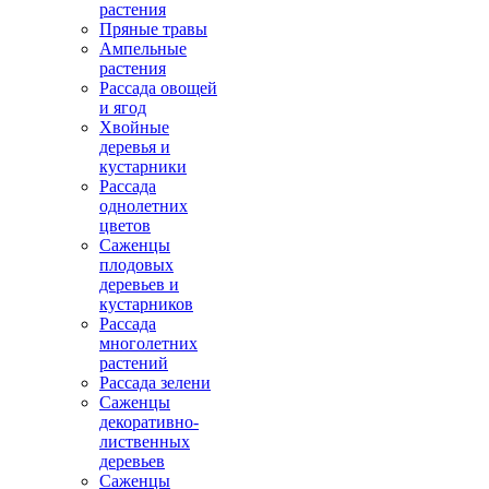
растения
Пряные травы
Ампельные
растения
Рассада овощей
и ягод
Хвойные
деревья и
кустарники
Рассада
однолетних
цветов
Саженцы
плодовых
деревьев и
кустарников
Рассада
многолетних
растений
Рассада зелени
Саженцы
декоративно-
лиственных
деревьев
Саженцы