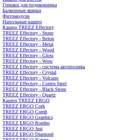
Горшки для подоконника
Балконные ящики
Фитомодули
Напольные кашпо
Кашпо TREEZ Effectory
TREEZ Effectory - Stone
TREEZ Effectory - Beton
TREEZ Effectory - Metal
TREEZ Effectory - Wood
TREEZ Effectory - Gloss
TREEZ Effectory - Wow
TREEZ Effectory - система автополива
TREEZ Effectory - Crystal
TREEZ Effectory - Volcano
TREEZ Effectory - Corten Steel
TREEZ Effectory - Black Stone
TREEZ Effectory - Quartz
Кашпо TREEZ ERGO
TREEZ ERGO Cork
TREEZ ERGO Comb
TREEZ ERGO Graphics
TREEZ ERGO Rombo
TREEZ ERGO Just
TREEZ ERGO Diamond
TREEZ ERGO Nature