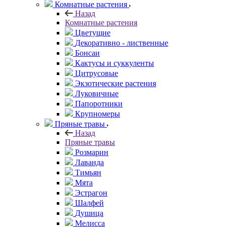
Комнатные растения
Назад
Комнатные растения
Цветущие
Декоративно - лиственные
Бонсаи
Кактусы и суккуленты
Цитрусовые
Экзотические растения
Луковичные
Папоротники
Крупномеры
Пряные травы
Назад
Пряные травы
Розмарин
Лаванда
Тимьян
Мята
Эстрагон
Шалфей
Душица
Мелисса