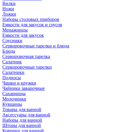
Вилки
Ножи
Ложки
Наборы столовых приборов
Емкости для закусок и соусов
Менажницы
Емкости для закусок
Соусники
Сервировочные тарелки и блюда
Блюда
Сервировочная тарелка
Салатник
Сервировочные тарелки
Салатники
Подносы
Чашки и кружки
Чайники заварочные
Сахарницы
Молочники
Кувшины
Товары для ванной
Аксессуары для ванной
Наборы для ванной
Шторы для ванной
Коврики для ванной