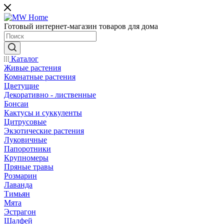
Готовый интернет-магазин товаров для дома
Каталог
Живые растения
Комнатные растения
Цветущие
Декоративно - лиственные
Бонсаи
Кактусы и суккуленты
Цитрусовые
Экзотические растения
Луковичные
Папоротники
Крупномеры
Пряные травы
Розмарин
Лаванда
Тимьян
Мята
Эстрагон
Шалфей