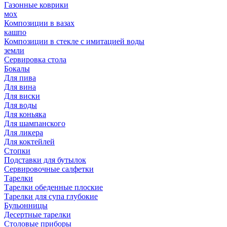
Газонные коврики
мох
Композиции в вазах
кашпо
Композиции в стекле с имитацией воды
земли
Сервировка стола
Бокалы
Для пива
Для вина
Для виски
Для воды
Для коньяка
Для шампанского
Для ликера
Для коктейлей
Стопки
Подставки для бутылок
Сервировочные салфетки
Тарелки
Тарелки обеденные плоские
Тарелки для супа глубокие
Бульонницы
Десертные тарелки
Столовые приборы