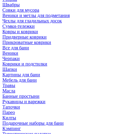
Швабры
Совки для мусора
Веники и метлы для подметания
Чехлы для гладильных досок
Сумки-тележки
Ковры и коврики
Придверные коврики
Прикроватные коврики
Все для бани
Веники
Черпаки
Коврики и подстилки
Шапки
Картины для бани
Мебель для бани
Травы
Масла
Банные простыни
Рукавицы и варежки
Тапочки
Парео
Килты
Подарочные наборы для бани
Кэмпинг
Туристические палатки