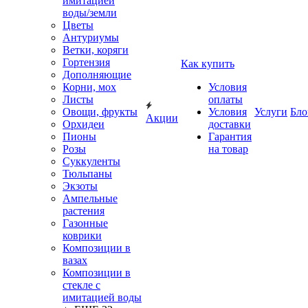
имитацией
воды/земли
Цветы
Антуриумы
Ветки, коряги
Гортензия
Как купить
Дополняющие
Корни, мох
Условия
Листы
оплаты
Овощи, фрукты
Условия
Услуги
Бло
Акции
Орхидеи
доставки
Пионы
Гарантия
Розы
на товар
Суккуленты
Тюльпаны
Экзоты
Ампельные
растения
Газонные
коврики
Композиции в
вазах
Композиции в
стекле с
имитацией воды