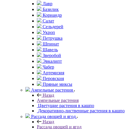
Лавр
Базилик
Кориандр
Салат
Сельдерей
Укроп
Петрушка
Шпинат
Щавель
Зверобой
Эвкалипт
Чабер
Артемизия
Перовския
Пряные миксы
Ампельные растения
Назад
Ампельные растения
Цветущие растения в кашпо
Декоративно-лиственные растения в кашпо
Рассада овощей и ягод
Назад
Рассада овощей и ягод