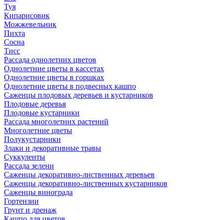
Туя
Кипарисовик
Можжевельник
Пихта
Сосна
Тисc
Рассада однолетних цветов
Однолетние цветы в кассетах
Однолетние цветы в горшках
Однолетние цветы в подвесных кашпо
Саженцы плодовых деревьев и кустарников
Плодовые деревья
Плодовые кустарники
Рассада многолетних растений
Многолетние цветы
Полукустарники
Злаки и декоративные травы
Суккуленты
Рассада зелени
Саженцы декоративно-лиственных деревьев
Саженцы декоративно-лиственных кустарников
Саженцы винограда
Гортензии
Грунт и дренаж
Кашпо для цветов