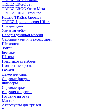
TREEZ ERGO Jet
TREEZ ERGO Orien Metal
TREEZ ERGO TreeLine
Кашпо TREEZ Japonica
TREEZ Japonica серия Hikari
Все для дачи
Уличная мебель
Наборы уличной мебели
Садовые качели и аксессуары
Шезлонги
Зонты
Беседки
Шатры
Пластиковая мебель
Подвесные кресла
Гамаки
Декор для сада
Садовые фигуры
Флюгеры
Садовые арки
Изделия из дерева
Готовим на огне
Мангалы
Аксессуары для грилей