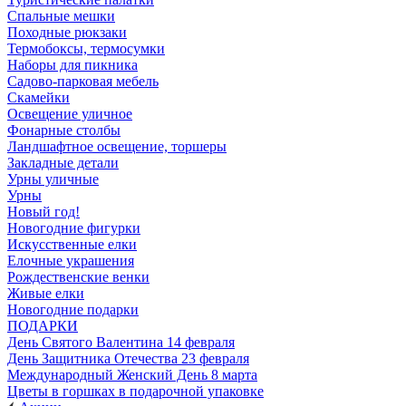
Спальные мешки
Походные рюкзаки
Термобоксы, термосумки
Наборы для пикника
Садово-парковая мебель
Скамейки
Освещение уличное
Фонарные столбы
Ландшафтное освещение, торшеры
Закладные детали
Урны уличные
Урны
Новый год!
Новогодние фигурки
Искусственные елки
Елочные украшения
Рождественские венки
Живые елки
Новогодние подарки
ПОДАРКИ
День Святого Валентина 14 февраля
День Защитника Отечества 23 февраля
Международный Женский День 8 марта
Цветы в горшках в подарочной упаковке