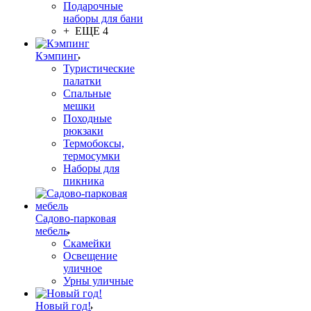
Подарочные
наборы для бани
+ ЕЩЕ 4
Кэмпинг
Туристические
палатки
Спальные
мешки
Походные
рюкзаки
Термобоксы,
термосумки
Наборы для
пикника
Садово-парковая
мебель
Скамейки
Освещение
уличное
Урны уличные
Новый год!