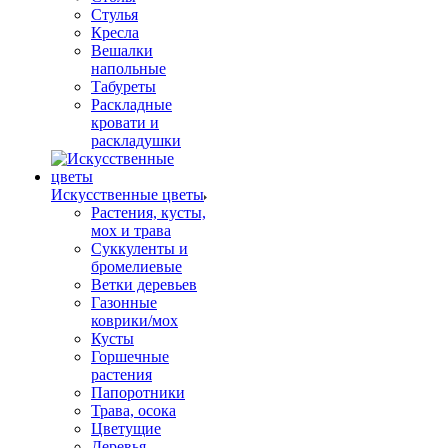
Стулья
Кресла
Вешалки
напольные
Табуреты
Раскладные
кровати и
раскладушки
Искусственные цветы
Растения, кусты,
мох и трава
Суккуленты и
бромелиевые
Ветки деревьев
Газонные
коврики/мох
Кусты
Горшечные
растения
Папоротники
Трава, осока
Цветущие
Деревья