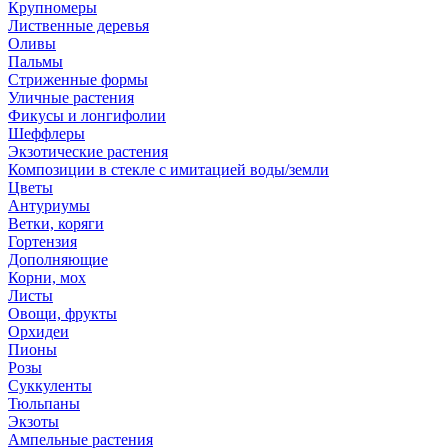
Крупномеры
Лиственные деревья
Оливы
Пальмы
Стриженные формы
Уличные растения
Фикусы и лонгифолии
Шеффлеры
Экзотические растения
Композиции в стекле с имитацией воды/земли
Цветы
Антуриумы
Ветки, коряги
Гортензия
Дополняющие
Корни, мох
Листы
Овощи, фрукты
Орхидеи
Пионы
Розы
Суккуленты
Тюльпаны
Экзоты
Ампельные растения