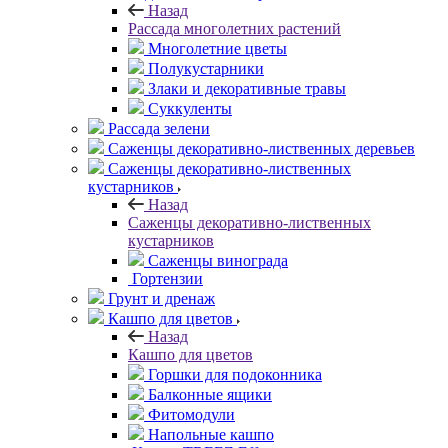
Назад
Рассада многолетних растений
Многолетние цветы
Полукустарники
Злаки и декоративные травы
Суккуленты
Рассада зелени
Саженцы декоративно-лиственных деревьев
Саженцы декоративно-лиственных
кустарников
Назад
Саженцы декоративно-лиственных
кустарников
Саженцы винограда
Гортензии
Грунт и дренаж
Кашпо для цветов
Назад
Кашпо для цветов
Горшки для подоконника
Балконные ящики
Фитомодули
Напольные кашпо