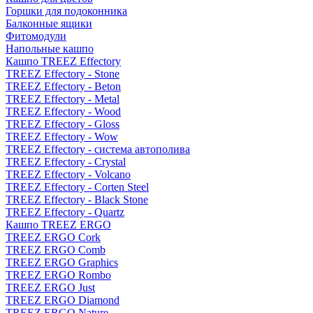
Горшки для подоконника
Балконные ящики
Фитомодули
Напольные кашпо
Кашпо TREEZ Effectory
TREEZ Effectory - Stone
TREEZ Effectory - Beton
TREEZ Effectory - Metal
TREEZ Effectory - Wood
TREEZ Effectory - Gloss
TREEZ Effectory - Wow
TREEZ Effectory - система автополива
TREEZ Effectory - Crystal
TREEZ Effectory - Volcano
TREEZ Effectory - Corten Steel
TREEZ Effectory - Black Stone
TREEZ Effectory - Quartz
Кашпо TREEZ ERGO
TREEZ ERGO Cork
TREEZ ERGO Comb
TREEZ ERGO Graphics
TREEZ ERGO Rombo
TREEZ ERGO Just
TREEZ ERGO Diamond
TREEZ ERGO Nature