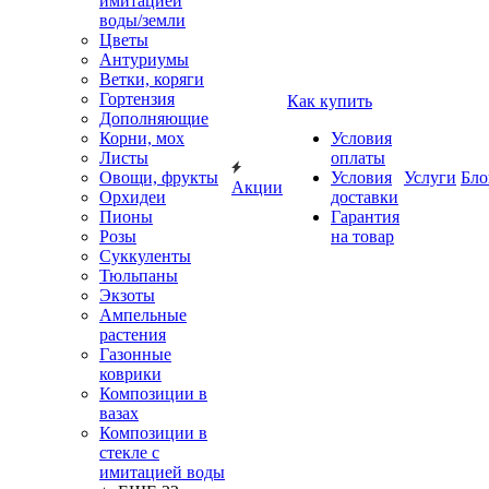
имитацией
воды/земли
Цветы
Антуриумы
Ветки, коряги
Гортензия
Как купить
Дополняющие
Корни, мох
Условия
Листы
оплаты
Овощи, фрукты
Условия
Услуги
Бло
Акции
Орхидеи
доставки
Пионы
Гарантия
Розы
на товар
Суккуленты
Тюльпаны
Экзоты
Ампельные
растения
Газонные
коврики
Композиции в
вазах
Композиции в
стекле с
имитацией воды