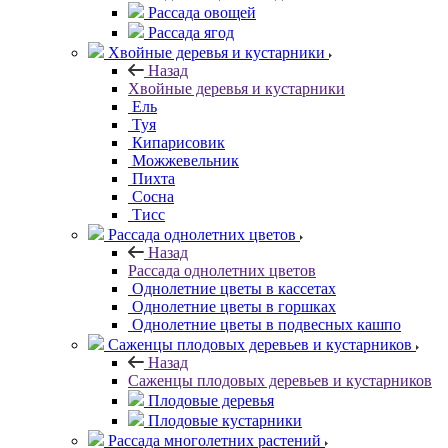
Рассада овощей
Рассада ягод
Хвойные деревья и кустарники
Назад
Хвойные деревья и кустарники
Ель
Туя
Кипарисовик
Можжевельник
Пихта
Сосна
Тисc
Рассада однолетних цветов
Назад
Рассада однолетних цветов
Однолетние цветы в кассетах
Однолетние цветы в горшках
Однолетние цветы в подвесных кашпо
Саженцы плодовых деревьев и кустарников
Назад
Саженцы плодовых деревьев и кустарников
Плодовые деревья
Плодовые кустарники
Рассада многолетних растений