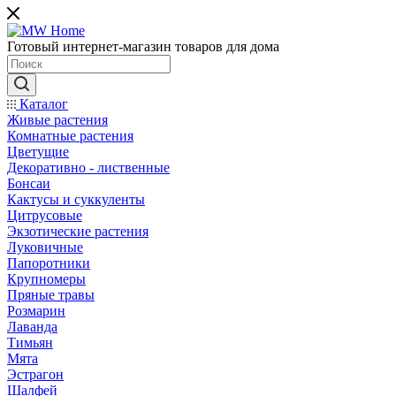
Готовый интернет-магазин товаров для дома
Каталог
Живые растения
Комнатные растения
Цветущие
Декоративно - лиственные
Бонсаи
Кактусы и суккуленты
Цитрусовые
Экзотические растения
Луковичные
Папоротники
Крупномеры
Пряные травы
Розмарин
Лаванда
Тимьян
Мята
Эстрагон
Шалфей