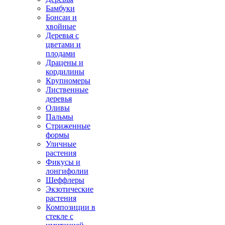
Бамбуки
Бонсаи и
хвойные
Деревья с
цветами и
плодами
Драцены и
кордилины
Крупномеры
Лиственные
деревья
Оливы
Пальмы
Стриженные
формы
Уличные
растения
Фикусы и
лонгифолии
Шеффлеры
Экзотические
растения
Композиции в
стекле с