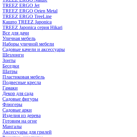
TREEZ ERGO Jet
TREEZ ERGO Orien Metal
TREEZ ERGO TreeLine
Кашпо TREEZ Japonica
TREEZ Japonica серия Hikari
Все для дачи
Уличная мебель
Наборы уличной мебели
Садовые качели и аксессуары
Шезлонги
Зонты
Беседки
Шатры
Пластиковая мебель
Подвесные кресла
Гамаки
Декор для сада
Садовые фигуры
Флюгеры
Садовые арки
Изделия из дерева
Готовим на огне
Мангалы
Аксессуары для грилей