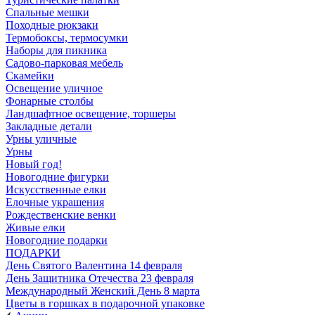
Спальные мешки
Походные рюкзаки
Термобоксы, термосумки
Наборы для пикника
Садово-парковая мебель
Скамейки
Освещение уличное
Фонарные столбы
Ландшафтное освещение, торшеры
Закладные детали
Урны уличные
Урны
Новый год!
Новогодние фигурки
Искусственные елки
Елочные украшения
Рождественские венки
Живые елки
Новогодние подарки
ПОДАРКИ
День Святого Валентина 14 февраля
День Защитника Отечества 23 февраля
Международный Женский День 8 марта
Цветы в горшках в подарочной упаковке