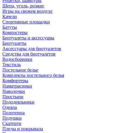
Решетки, шампуры
Щепа, уголь, розжиг
Игры на свежем воздухе
Качели
Спортивные площадки
Батуты
Компостеры
Биотуалеты и аксессуары
Биотуалеты
Аксессуары для биотуалетов
Средства для биотуалетов
Водосборники
Текстиль
Постельное белье
Комплекты постельного белья
Комфортеры
Наматрасники
Наволочки
Простыни
Пододеяльники
Одеяла
Полотенца
Подушки
Скатерти
Пледы и покрывала