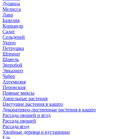
Душица
Мелисса
Лавр
Базилик
Кориандр
Салат
Сельдерей
Укроп
Петрушка
Шпинат
Щавель
Зверобой
Эвкалипт
Чабер
Артемизия
Перовския
Пряные миксы
Ампельные растения
Цветущие растения в кашпо
Декоративно-лиственные растения в кашпо
Рассада овощей и ягод
Рассада овощей
Рассада ягод
Хвойные деревья и кустарники
Ель