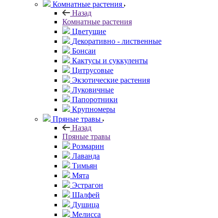
Комнатные растения
Назад
Комнатные растения
Цветущие
Декоративно - лиственные
Бонсаи
Кактусы и суккуленты
Цитрусовые
Экзотические растения
Луковичные
Папоротники
Крупномеры
Пряные травы
Назад
Пряные травы
Розмарин
Лаванда
Тимьян
Мята
Эстрагон
Шалфей
Душица
Мелисса