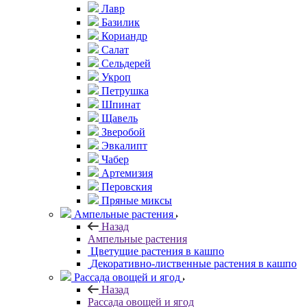
Лавр
Базилик
Кориандр
Салат
Сельдерей
Укроп
Петрушка
Шпинат
Щавель
Зверобой
Эвкалипт
Чабер
Артемизия
Перовския
Пряные миксы
Ампельные растения
Назад
Ампельные растения
Цветущие растения в кашпо
Декоративно-лиственные растения в кашпо
Рассада овощей и ягод
Назад
Рассада овощей и ягод