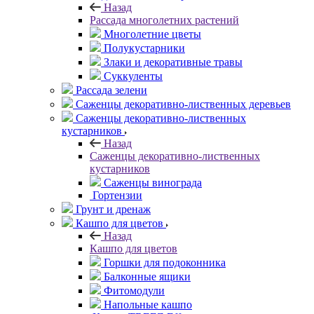
Назад
Рассада многолетних растений
Многолетние цветы
Полукустарники
Злаки и декоративные травы
Суккуленты
Рассада зелени
Саженцы декоративно-лиственных деревьев
Саженцы декоративно-лиственных
кустарников
Назад
Саженцы декоративно-лиственных
кустарников
Саженцы винограда
Гортензии
Грунт и дренаж
Кашпо для цветов
Назад
Кашпо для цветов
Горшки для подоконника
Балконные ящики
Фитомодули
Напольные кашпо