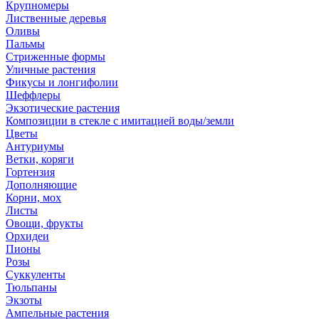
Крупномеры
Лиственные деревья
Оливы
Пальмы
Стриженные формы
Уличные растения
Фикусы и лонгифолии
Шеффлеры
Экзотические растения
Композиции в стекле с имитацией воды/земли
Цветы
Антуриумы
Ветки, коряги
Гортензия
Дополняющие
Корни, мох
Листы
Овощи, фрукты
Орхидеи
Пионы
Розы
Суккуленты
Тюльпаны
Экзоты
Ампельные растения