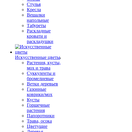
Стулья
Кресла
Вешалки
напольные
Табуреты
Раскладные
кровати и
раскладушки
Искусственные цветы
Растения, кусты,
мох и трава
Суккуленты и
бромелиевые
Ветки деревьев
Газонные
коврики/мох
Кусты
Горшечные
растения
Папоротники
Трава, осока
Цветущие
Деревья