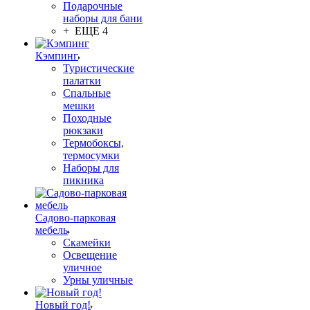
Подарочные
наборы для бани
+ ЕЩЕ 4
Кэмпинг
Туристические
палатки
Спальные
мешки
Походные
рюкзаки
Термобоксы,
термосумки
Наборы для
пикника
Садово-парковая
мебель
Скамейки
Освещение
уличное
Урны уличные
Новый год!