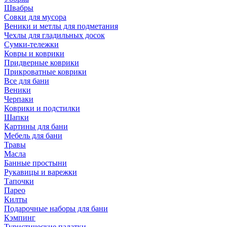
Швабры
Совки для мусора
Веники и метлы для подметания
Чехлы для гладильных досок
Сумки-тележки
Ковры и коврики
Придверные коврики
Прикроватные коврики
Все для бани
Веники
Черпаки
Коврики и подстилки
Шапки
Картины для бани
Мебель для бани
Травы
Масла
Банные простыни
Рукавицы и варежки
Тапочки
Парео
Килты
Подарочные наборы для бани
Кэмпинг
Туристические палатки