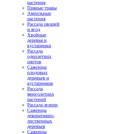
растения
Пряные травы
Ампельные
растения
Рассада овощей
и ягод
Хвойные
деревья и
кустарники
Рассада
однолетних
цветов
Саженцы
плодовых
деревьев и
кустарников
Рассада
многолетних
растений
Рассада зелени
Саженцы
декоративно-
лиственных
деревьев
Саженцы