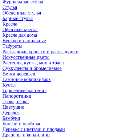
Журнальные столы
Стулья
Обеденные стулья
Барные стулья
Кресла
Офисные кресла
Кресла для дома
Вешалки напольные
Табуреты
Раскладные кровати и раскладушки
Искусственные цветы
Растения, кусты, мох и трава
Суккуленты и бромелиевые
Ветки деревьев
Газонные коврики/мох
Кусты
Горшечные растения
Папоротники
Трава, осока
Цветущие
Деревья
Бамбуки
Бонсаи и хвойные
Деревья с цветами и плодами
Драцены и кордилины