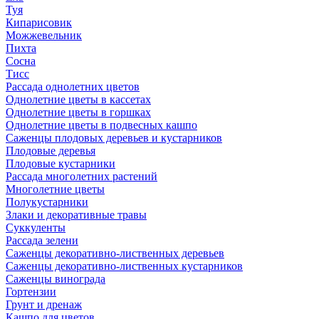
Туя
Кипарисовик
Можжевельник
Пихта
Сосна
Тисc
Рассада однолетних цветов
Однолетние цветы в кассетах
Однолетние цветы в горшках
Однолетние цветы в подвесных кашпо
Саженцы плодовых деревьев и кустарников
Плодовые деревья
Плодовые кустарники
Рассада многолетних растений
Многолетние цветы
Полукустарники
Злаки и декоративные травы
Суккуленты
Рассада зелени
Саженцы декоративно-лиственных деревьев
Саженцы декоративно-лиственных кустарников
Саженцы винограда
Гортензии
Грунт и дренаж
Кашпо для цветов