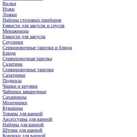
Вилки
Ножи
Ложки
Наборы столовых приборов
Емкости для закусок и соусов
Менажницы
Емкости для закусок
Соусники
Сервировочные тарелки и блюда
Блюда
Сервировочная тарелка
Салатник
Сервировочные тарелки
Салатники
Подносы
Чашки и кружки
Чайники заварочные
Сахарницы
Молочники
Кувшины
Товары для ванной
Аксессуары для ванной
Наборы для ванной
Шторы для ванной
Коврики для ванной