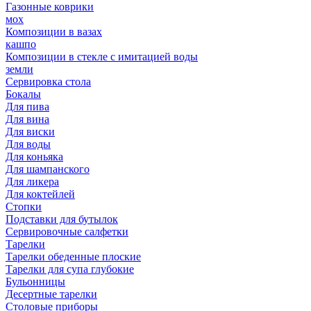
Газонные коврики
мох
Композиции в вазах
кашпо
Композиции в стекле с имитацией воды
земли
Сервировка стола
Бокалы
Для пива
Для вина
Для виски
Для воды
Для коньяка
Для шампанского
Для ликера
Для коктейлей
Стопки
Подставки для бутылок
Сервировочные салфетки
Тарелки
Тарелки обеденные плоские
Тарелки для супа глубокие
Бульонницы
Десертные тарелки
Столовые приборы