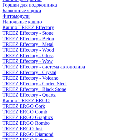
Горшки для подоконника
Балконные ящики
Фитомодули
Напольные кашпо
Кашпо TREEZ Effectory
TREEZ Effectory - Stone
TREEZ Effectory - Beton
TREEZ Effectory - Metal
TREEZ Effectory - Wood
TREEZ Effectory - Gloss
TREEZ Effectory - Wow
TREEZ Effectory - система автополива
TREEZ Effectory - Crystal
TREEZ Effectory - Volcano
TREEZ Effectory - Corten Steel
TREEZ Effectory - Black Stone
TREEZ Effectory - Quartz
Кашпо TREEZ ERGO
TREEZ ERGO Cork
TREEZ ERGO Comb
TREEZ ERGO Graphics
TREEZ ERGO Rombo
TREEZ ERGO Just
TREEZ ERGO Diamond
TREEZ ERGO Nature