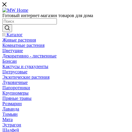
Готовый интернет-магазин товаров для дома
Каталог
Живые растения
Комнатные растения
Цветущие
Декоративно - лиственные
Бонсаи
Кактусы и суккуленты
Цитрусовые
Экзотические растения
Луковичные
Папоротники
Крупномеры
Пряные травы
Розмарин
Лаванда
Тимьян
Мята
Эстрагон
Шалфей