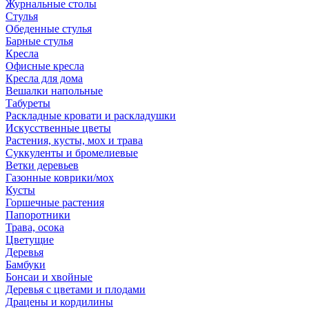
Журнальные столы
Стулья
Обеденные стулья
Барные стулья
Кресла
Офисные кресла
Кресла для дома
Вешалки напольные
Табуреты
Раскладные кровати и раскладушки
Искусственные цветы
Растения, кусты, мох и трава
Суккуленты и бромелиевые
Ветки деревьев
Газонные коврики/мох
Кусты
Горшечные растения
Папоротники
Трава, осока
Цветущие
Деревья
Бамбуки
Бонсаи и хвойные
Деревья с цветами и плодами
Драцены и кордилины