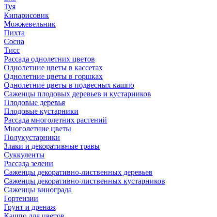
Туя
Кипарисовик
Можжевельник
Пихта
Сосна
Тисc
Рассада однолетних цветов
Однолетние цветы в кассетах
Однолетние цветы в горшках
Однолетние цветы в подвесных кашпо
Саженцы плодовых деревьев и кустарников
Плодовые деревья
Плодовые кустарники
Рассада многолетних растений
Многолетние цветы
Полукустарники
Злаки и декоративные травы
Суккуленты
Рассада зелени
Саженцы декоративно-лиственных деревьев
Саженцы декоративно-лиственных кустарников
Саженцы винограда
Гортензии
Грунт и дренаж
Кашпо для цветов