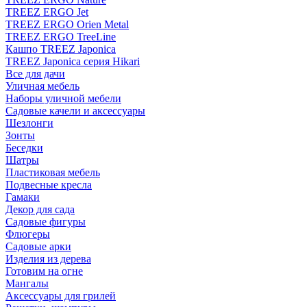
TREEZ ERGO Jet
TREEZ ERGO Orien Metal
TREEZ ERGO TreeLine
Кашпо TREEZ Japonica
TREEZ Japonica серия Hikari
Все для дачи
Уличная мебель
Наборы уличной мебели
Садовые качели и аксессуары
Шезлонги
Зонты
Беседки
Шатры
Пластиковая мебель
Подвесные кресла
Гамаки
Декор для сада
Садовые фигуры
Флюгеры
Садовые арки
Изделия из дерева
Готовим на огне
Мангалы
Аксессуары для грилей