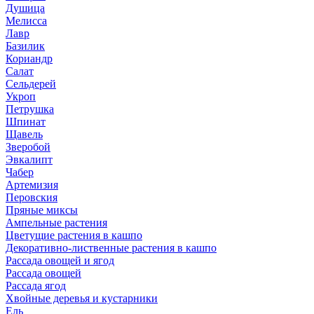
Душица
Мелисса
Лавр
Базилик
Кориандр
Салат
Сельдерей
Укроп
Петрушка
Шпинат
Щавель
Зверобой
Эвкалипт
Чабер
Артемизия
Перовския
Пряные миксы
Ампельные растения
Цветущие растения в кашпо
Декоративно-лиственные растения в кашпо
Рассада овощей и ягод
Рассада овощей
Рассада ягод
Хвойные деревья и кустарники
Ель