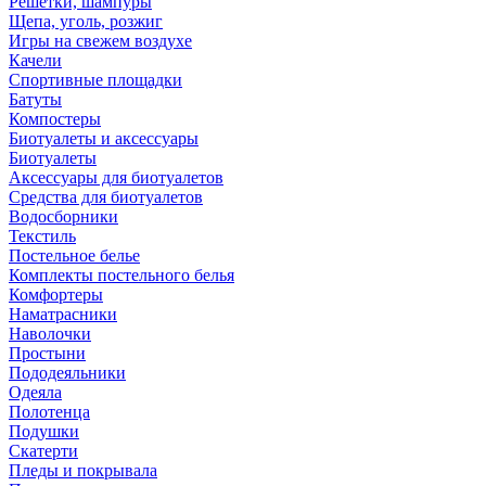
Решетки, шампуры
Щепа, уголь, розжиг
Игры на свежем воздухе
Качели
Спортивные площадки
Батуты
Компостеры
Биотуалеты и аксессуары
Биотуалеты
Аксессуары для биотуалетов
Средства для биотуалетов
Водосборники
Текстиль
Постельное белье
Комплекты постельного белья
Комфортеры
Наматрасники
Наволочки
Простыни
Пододеяльники
Одеяла
Полотенца
Подушки
Скатерти
Пледы и покрывала