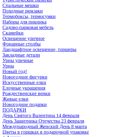
Спальные мешки
Походные рюкзаки
Термобоксы, термосумки
Наборы для пикника
Садово-парковая мебель
Скамейки
Освещение уличное
Фонарные столбы
Ландшафтное освещение, торшеры
Закладные детали
Урны уличные
Урны
Новый год!
Новогодние фигурки
Искусственные елки
Елочные украшения
Рождественские венки
Живые елки
Новогодние подарки
ПОДАРКИ
День Святого Валентина 14 февраля
День Защитника Отечества 23 февраля
Международный Женский День 8 марта
Цветы в горшках в подарочной упаковке