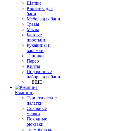
Шапки
Картины для
бани
Мебель для бани
Травы
Масла
Банные
простыни
Рукавицы и
варежки
Тапочки
Парео
Килты
Подарочные
наборы для бани
+ ЕЩЕ 4
Кэмпинг
Туристические
палатки
Спальные
мешки
Походные
рюкзаки
Термобоксы,