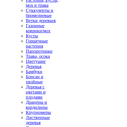
Растения, кусты,
мох и трава
Суккуленты и
бромелиевые
Ветки деревьев
Газонные
коврики/мох
Кусты
Горшечные
растения
Папоротники
Трава, осока
Цветущие
Деревья
Бамбуки
Бонсаи и
хвойные
Деревья с
цветами и
плодами
Драцены и
кордилины
Крупномеры
Лиственные
деревья