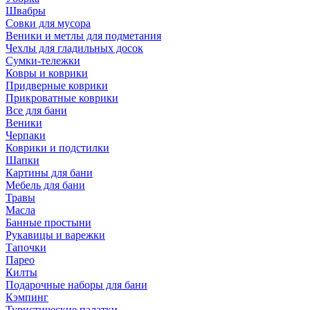
Швабры
Совки для мусора
Веники и метлы для подметания
Чехлы для гладильных досок
Сумки-тележки
Ковры и коврики
Придверные коврики
Прикроватные коврики
Все для бани
Веники
Черпаки
Коврики и подстилки
Шапки
Картины для бани
Мебель для бани
Травы
Масла
Банные простыни
Рукавицы и варежки
Тапочки
Парео
Килты
Подарочные наборы для бани
Кэмпинг
Туристические палатки