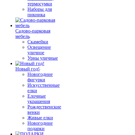
термосумки
Наборы для
пикника
Садово-парковая
мебель
Скамейки
Освещение
уличное
Урны уличные
Новый год!
Новогодние
фигурки
Искусственные
елки
Елочные
украшения
Рождественские
венки
Живые елки
Новогодние
подарки