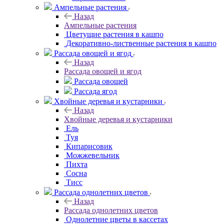
Ампельные растения
Назад
Ампельные растения
Цветущие растения в кашпо
Декоративно-лиственные растения в кашпо
Рассада овощей и ягод
Назад
Рассада овощей и ягод
Рассада овощей
Рассада ягод
Хвойные деревья и кустарники
Назад
Хвойные деревья и кустарники
Ель
Туя
Кипарисовик
Можжевельник
Пихта
Сосна
Тисc
Рассада однолетних цветов
Назад
Рассада однолетних цветов
Однолетние цветы в кассетах