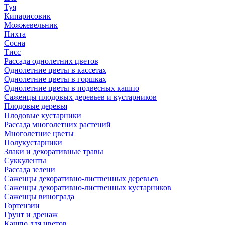
Туя
Кипарисовик
Можжевельник
Пихта
Сосна
Тисc
Рассада однолетних цветов
Однолетние цветы в кассетах
Однолетние цветы в горшках
Однолетние цветы в подвесных кашпо
Саженцы плодовых деревьев и кустарников
Плодовые деревья
Плодовые кустарники
Рассада многолетних растений
Многолетние цветы
Полукустарники
Злаки и декоративные травы
Суккуленты
Рассада зелени
Саженцы декоративно-лиственных деревьев
Саженцы декоративно-лиственных кустарников
Саженцы винограда
Гортензии
Грунт и дренаж
Кашпо для цветов