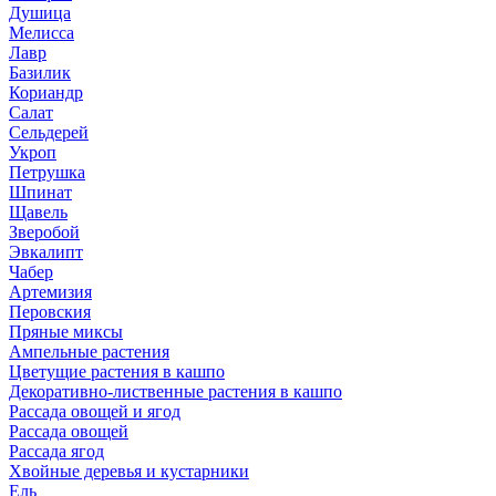
Душица
Мелисса
Лавр
Базилик
Кориандр
Салат
Сельдерей
Укроп
Петрушка
Шпинат
Щавель
Зверобой
Эвкалипт
Чабер
Артемизия
Перовския
Пряные миксы
Ампельные растения
Цветущие растения в кашпо
Декоративно-лиственные растения в кашпо
Рассада овощей и ягод
Рассада овощей
Рассада ягод
Хвойные деревья и кустарники
Ель