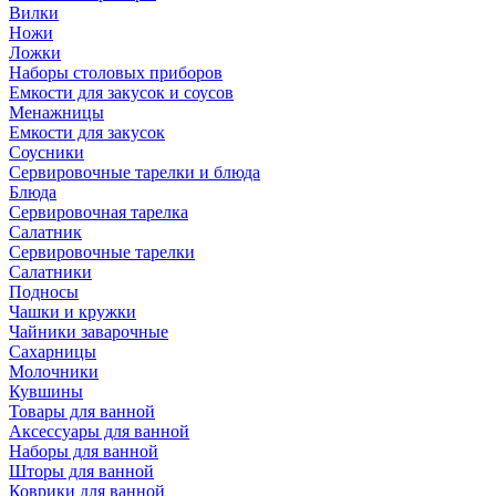
Вилки
Ножи
Ложки
Наборы столовых приборов
Емкости для закусок и соусов
Менажницы
Емкости для закусок
Соусники
Сервировочные тарелки и блюда
Блюда
Сервировочная тарелка
Салатник
Сервировочные тарелки
Салатники
Подносы
Чашки и кружки
Чайники заварочные
Сахарницы
Молочники
Кувшины
Товары для ванной
Аксессуары для ванной
Наборы для ванной
Шторы для ванной
Коврики для ванной