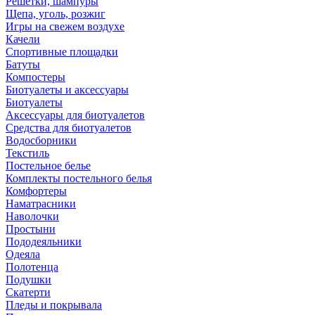
Решетки, шампуры
Щепа, уголь, розжиг
Игры на свежем воздухе
Качели
Спортивные площадки
Батуты
Компостеры
Биотуалеты и аксессуары
Биотуалеты
Аксессуары для биотуалетов
Средства для биотуалетов
Водосборники
Текстиль
Постельное белье
Комплекты постельного белья
Комфортеры
Наматрасники
Наволочки
Простыни
Пододеяльники
Одеяла
Полотенца
Подушки
Скатерти
Пледы и покрывала