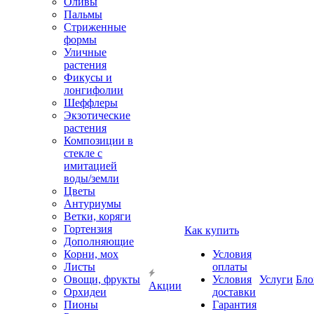
Оливы
Пальмы
Стриженные
формы
Уличные
растения
Фикусы и
лонгифолии
Шеффлеры
Экзотические
растения
Композиции в
стекле с
имитацией
воды/земли
Цветы
Антуриумы
Ветки, коряги
Гортензия
Как купить
Дополняющие
Корни, мох
Условия
Листы
оплаты
Овощи, фрукты
Условия
Услуги
Бло
Акции
Орхидеи
доставки
Пионы
Гарантия