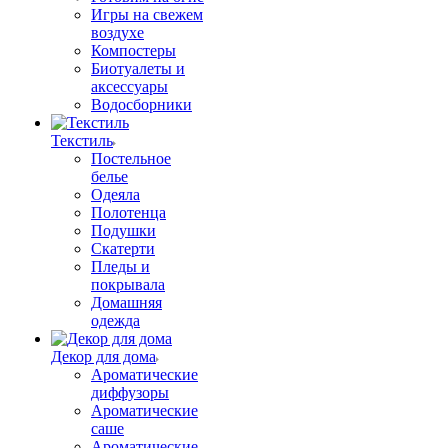
Игры на свежем
воздухе
Компостеры
Биотуалеты и
аксессуары
Водосборники
Текстиль
Постельное
белье
Одеяла
Полотенца
Подушки
Скатерти
Пледы и
покрывала
Домашняя
одежда
Декор для дома
Ароматические
диффузоры
Ароматические
саше
Ароматические