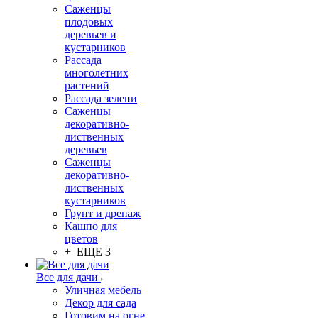
Саженцы
плодовых
деревьев и
кустарников
Рассада
многолетних
растений
Рассада зелени
Саженцы
декоративно-
лиственных
деревьев
Саженцы
декоративно-
лиственных
кустарников
Грунт и дренаж
Кашпо для
цветов
+ ЕЩЕ 3
Все для дачи
Уличная мебель
Декор для сада
Готовим на огне