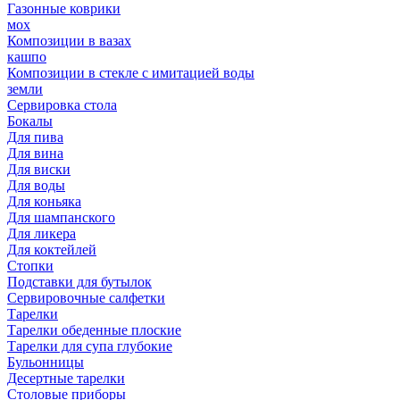
Газонные коврики
мох
Композиции в вазах
кашпо
Композиции в стекле с имитацией воды
земли
Сервировка стола
Бокалы
Для пива
Для вина
Для виски
Для воды
Для коньяка
Для шампанского
Для ликера
Для коктейлей
Стопки
Подставки для бутылок
Сервировочные салфетки
Тарелки
Тарелки обеденные плоские
Тарелки для супа глубокие
Бульонницы
Десертные тарелки
Столовые приборы