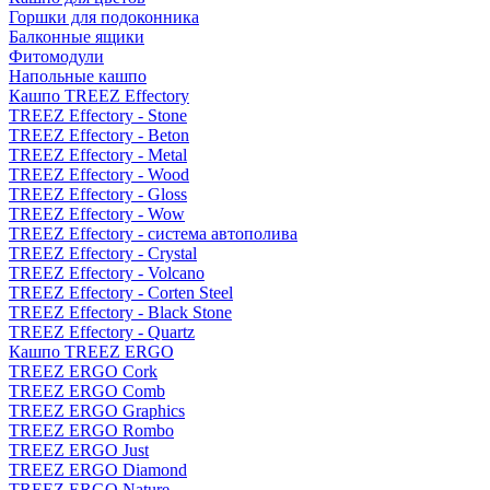
Горшки для подоконника
Балконные ящики
Фитомодули
Напольные кашпо
Кашпо TREEZ Effectory
TREEZ Effectory - Stone
TREEZ Effectory - Beton
TREEZ Effectory - Metal
TREEZ Effectory - Wood
TREEZ Effectory - Gloss
TREEZ Effectory - Wow
TREEZ Effectory - система автополива
TREEZ Effectory - Crystal
TREEZ Effectory - Volcano
TREEZ Effectory - Corten Steel
TREEZ Effectory - Black Stone
TREEZ Effectory - Quartz
Кашпо TREEZ ERGO
TREEZ ERGO Cork
TREEZ ERGO Comb
TREEZ ERGO Graphics
TREEZ ERGO Rombo
TREEZ ERGO Just
TREEZ ERGO Diamond
TREEZ ERGO Nature