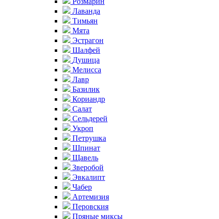
Розмарин
Лаванда
Тимьян
Мята
Эстрагон
Шалфей
Душица
Мелисса
Лавр
Базилик
Кориандр
Салат
Сельдерей
Укроп
Петрушка
Шпинат
Щавель
Зверобой
Эвкалипт
Чабер
Артемизия
Перовския
Пряные миксы