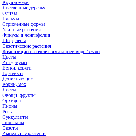
Крупномеры
Лиственные деревья
Оливы
Пальмы
Стриженные формы
Уличные растения
Фикусы и лонгифолии
Шеффлеры
Экзотические растения
Композиции в стекле с имитацией воды/земли
Цветы
Антуриумы
Ветки, коряги
Гортензия
Дополняющие
Корни, мох
Листы
Овощи, фрукты
Орхидеи
Пионы
Розы
Суккуленты
Тюльпаны
Экзоты
Ампельные растения