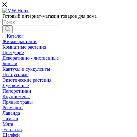
Готовый интернет-магазин товаров для дома
Каталог
Живые растения
Комнатные растения
Цветущие
Декоративно - лиственные
Бонсаи
Кактусы и суккуленты
Цитрусовые
Экзотические растения
Луковичные
Папоротники
Крупномеры
Пряные травы
Розмарин
Лаванда
Тимьян
Мята
Эстрагон
Шалфей