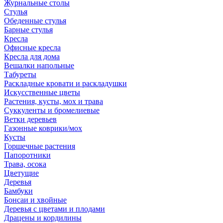
Журнальные столы
Стулья
Обеденные стулья
Барные стулья
Кресла
Офисные кресла
Кресла для дома
Вешалки напольные
Табуреты
Раскладные кровати и раскладушки
Искусственные цветы
Растения, кусты, мох и трава
Суккуленты и бромелиевые
Ветки деревьев
Газонные коврики/мох
Кусты
Горшечные растения
Папоротники
Трава, осока
Цветущие
Деревья
Бамбуки
Бонсаи и хвойные
Деревья с цветами и плодами
Драцены и кордилины