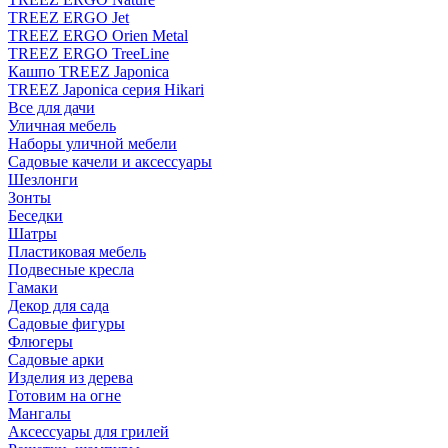
TREEZ ERGO Jet
TREEZ ERGO Orien Metal
TREEZ ERGO TreeLine
Кашпо TREEZ Japonica
TREEZ Japonica серия Hikari
Все для дачи
Уличная мебель
Наборы уличной мебели
Садовые качели и аксессуары
Шезлонги
Зонты
Беседки
Шатры
Пластиковая мебель
Подвесные кресла
Гамаки
Декор для сада
Садовые фигуры
Флюгеры
Садовые арки
Изделия из дерева
Готовим на огне
Мангалы
Аксессуары для грилей