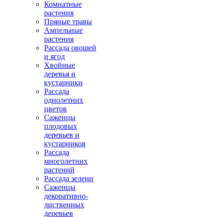
Комнатные
растения
Пряные травы
Ампельные
растения
Рассада овощей
и ягод
Хвойные
деревья и
кустарники
Рассада
однолетних
цветов
Саженцы
плодовых
деревьев и
кустарников
Рассада
многолетних
растений
Рассада зелени
Саженцы
декоративно-
лиственных
деревьев