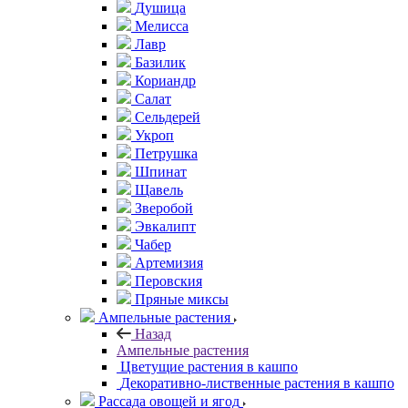
Душица
Мелисса
Лавр
Базилик
Кориандр
Салат
Сельдерей
Укроп
Петрушка
Шпинат
Щавель
Зверобой
Эвкалипт
Чабер
Артемизия
Перовския
Пряные миксы
Ампельные растения
Назад
Ампельные растения
Цветущие растения в кашпо
Декоративно-лиственные растения в кашпо
Рассада овощей и ягод