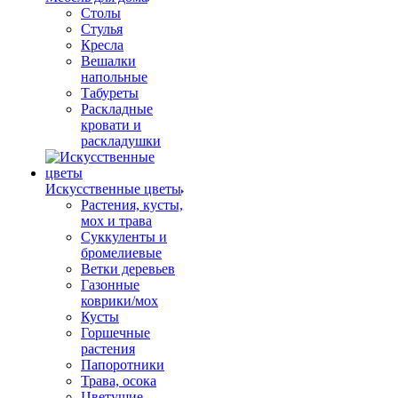
Столы
Стулья
Кресла
Вешалки
напольные
Табуреты
Раскладные
кровати и
раскладушки
Искусственные цветы
Растения, кусты,
мох и трава
Суккуленты и
бромелиевые
Ветки деревьев
Газонные
коврики/мох
Кусты
Горшечные
растения
Папоротники
Трава, осока
Цветущие