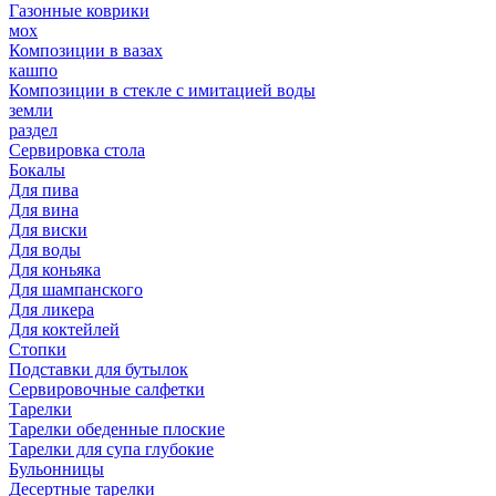
Газонные коврики
мох
Композиции в вазах
кашпо
Композиции в стекле с имитацией воды
земли
раздел
Сервировка стола
Бокалы
Для пива
Для вина
Для виски
Для воды
Для коньяка
Для шампанского
Для ликера
Для коктейлей
Стопки
Подставки для бутылок
Сервировочные салфетки
Тарелки
Тарелки обеденные плоские
Тарелки для супа глубокие
Бульонницы
Десертные тарелки