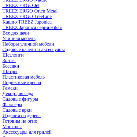
TREEZ ERGO Jet
TREEZ ERGO Orien Metal
TREEZ ERGO TreeLine
Кашпо TREEZ Japonica
TREEZ Japonica серия Hikari
Все для дачи
Уличная мебель
Наборы уличной мебели
Садовые качели и аксессуары
Шезлонги
Зонты
Беседки
Шатры
Пластиковая мебель
Подвесные кресла
Гамаки
Декор для сада
Садовые фигуры
Флюгеры
Садовые арки
Изделия из дерева
Готовим на огне
Мангалы
Аксессуары для грилей