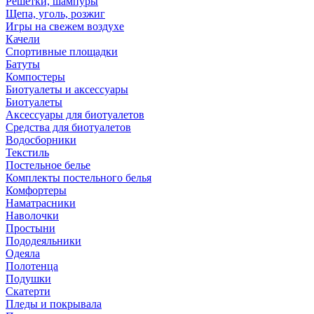
Решетки, шампуры
Щепа, уголь, розжиг
Игры на свежем воздухе
Качели
Спортивные площадки
Батуты
Компостеры
Биотуалеты и аксессуары
Биотуалеты
Аксессуары для биотуалетов
Средства для биотуалетов
Водосборники
Текстиль
Постельное белье
Комплекты постельного белья
Комфортеры
Наматрасники
Наволочки
Простыни
Пододеяльники
Одеяла
Полотенца
Подушки
Скатерти
Пледы и покрывала