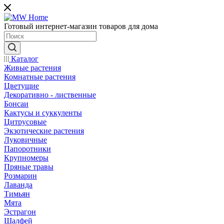
Готовый интернет-магазин товаров для дома
Каталог
Живые растения
Комнатные растения
Цветущие
Декоративно - лиственные
Бонсаи
Кактусы и суккуленты
Цитрусовые
Экзотические растения
Луковичные
Папоротники
Крупномеры
Пряные травы
Розмарин
Лаванда
Тимьян
Мята
Эстрагон
Шалфей