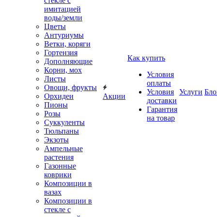
стекле с
имитацией
воды/земли
Цветы
Антуриумы
Ветки, коряги
Гортензия
Как купить
Дополняющие
Корни, мох
Условия
Листы
оплаты
Овощи, фрукты
Условия
Услуги
Бло
Орхидеи
Акции
доставки
Пионы
Гарантия
Розы
на товар
Суккуленты
Тюльпаны
Экзоты
Ампельные
растения
Газонные
коврики
Композиции в
вазах
Композиции в
стекле с