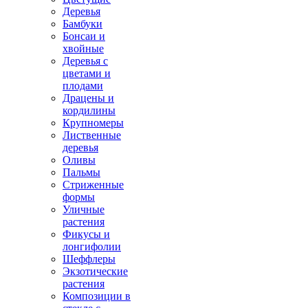
Деревья
Бамбуки
Бонсаи и
хвойные
Деревья с
цветами и
плодами
Драцены и
кордилины
Крупномеры
Лиственные
деревья
Оливы
Пальмы
Стриженные
формы
Уличные
растения
Фикусы и
лонгифолии
Шеффлеры
Экзотические
растения
Композиции в