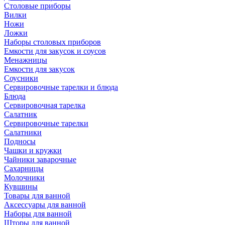
Столовые приборы
Вилки
Ножи
Ложки
Наборы столовых приборов
Емкости для закусок и соусов
Менажницы
Емкости для закусок
Соусники
Сервировочные тарелки и блюда
Блюда
Сервировочная тарелка
Салатник
Сервировочные тарелки
Салатники
Подносы
Чашки и кружки
Чайники заварочные
Сахарницы
Молочники
Кувшины
Товары для ванной
Аксессуары для ванной
Наборы для ванной
Шторы для ванной