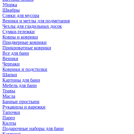
Уборка
Швабры
Совки для мусора
Веники и метлы для подметания
Чехлы для гладильных досок
Сумки-тележки
Ковры и коврики
Придверные коврики
Прикроватные коврики
Все для бани
Веники
Черпаки
Коврики и подстилки
Шапки
Картины для бани
Мебель для бани
Травы
Масла
Банные простыни
Рукавицы и варежки
Тапочки
Парео
Килты
Подарочные наборы для бани
Кэмпинг