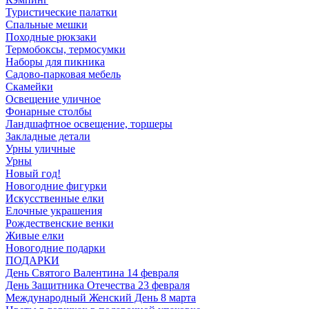
Туристические палатки
Спальные мешки
Походные рюкзаки
Термобоксы, термосумки
Наборы для пикника
Садово-парковая мебель
Скамейки
Освещение уличное
Фонарные столбы
Ландшафтное освещение, торшеры
Закладные детали
Урны уличные
Урны
Новый год!
Новогодние фигурки
Искусственные елки
Елочные украшения
Рождественские венки
Живые елки
Новогодние подарки
ПОДАРКИ
День Святого Валентина 14 февраля
День Защитника Отечества 23 февраля
Международный Женский День 8 марта