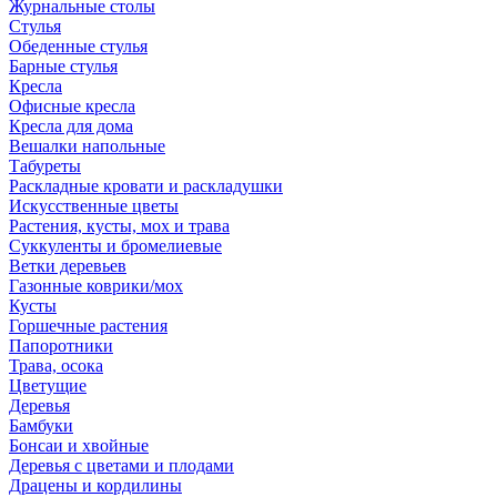
Журнальные столы
Стулья
Обеденные стулья
Барные стулья
Кресла
Офисные кресла
Кресла для дома
Вешалки напольные
Табуреты
Раскладные кровати и раскладушки
Искусственные цветы
Растения, кусты, мох и трава
Суккуленты и бромелиевые
Ветки деревьев
Газонные коврики/мох
Кусты
Горшечные растения
Папоротники
Трава, осока
Цветущие
Деревья
Бамбуки
Бонсаи и хвойные
Деревья с цветами и плодами
Драцены и кордилины