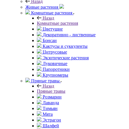
Назад
Живые растения
Комнатные растения
Назад
Комнатные растения
Цветущие
Декоративно - лиственные
Бонсаи
Кактусы и суккуленты
Цитрусовые
Экзотические растения
Луковичные
Папоротники
Крупномеры
Пряные травы
Назад
Пряные травы
Розмарин
Лаванда
Тимьян
Мята
Эстрагон
Шалфей