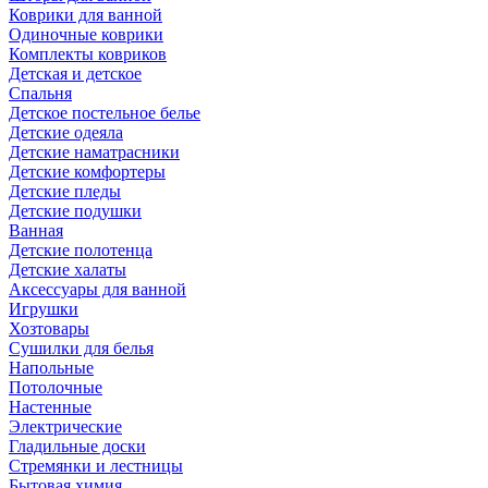
Коврики для ванной
Одиночные коврики
Комплекты ковриков
Детская и детское
Спальня
Детское постельное белье
Детские одеяла
Детские наматрасники
Детские комфортеры
Детские пледы
Детские подушки
Ванная
Детские полотенца
Детские халаты
Аксессуары для ванной
Игрушки
Хозтовары
Сушилки для белья
Напольные
Потолочные
Настенные
Электрические
Гладильные доски
Стремянки и лестницы
Бытовая химия