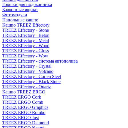
Горшки для подоконника
Балконные ящики
Фитомодули
Напольные кашпо
Кашпо TREEZ Effectory
TREEZ Effectory - Stone
TREEZ Effectory - Beton
TREEZ Effectory - Metal
TREEZ Effectory - Wood
TREEZ Effectory - Gloss
TREEZ Effectory - Wow
TREEZ Effectory - система автополива
TREEZ Effectory - Crystal
TREEZ Effectory - Volcano
TREEZ Effectory - Corten Steel
TREEZ Effectory - Black Stone
TREEZ Effectory - Quartz
Кашпо TREEZ ERGO
TREEZ ERGO Cork
TREEZ ERGO Comb
TREEZ ERGO Graphics
TREEZ ERGO Rombo
TREEZ ERGO Just
TREEZ ERGO Diamond
TREEZ ERGO Nature