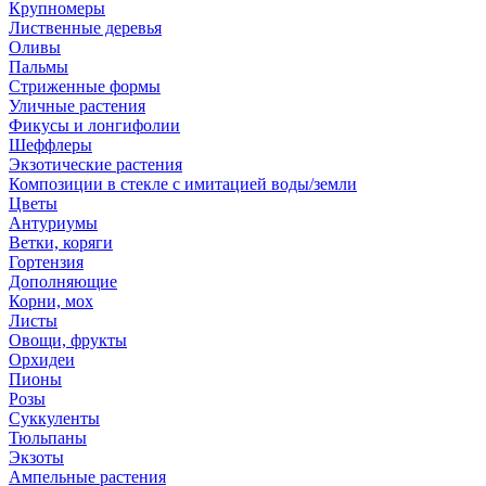
Крупномеры
Лиственные деревья
Оливы
Пальмы
Стриженные формы
Уличные растения
Фикусы и лонгифолии
Шеффлеры
Экзотические растения
Композиции в стекле с имитацией воды/земли
Цветы
Антуриумы
Ветки, коряги
Гортензия
Дополняющие
Корни, мох
Листы
Овощи, фрукты
Орхидеи
Пионы
Розы
Суккуленты
Тюльпаны
Экзоты
Ампельные растения