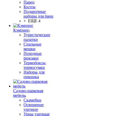
Парео
Килты
Подарочные
наборы для бани
+ ЕЩЕ 4
Кэмпинг
Туристические
палатки
Спальные
мешки
Походные
рюкзаки
Термобоксы,
термосумки
Наборы для
пикника
Садово-парковая
мебель
Скамейки
Освещение
уличное
Урны уличные