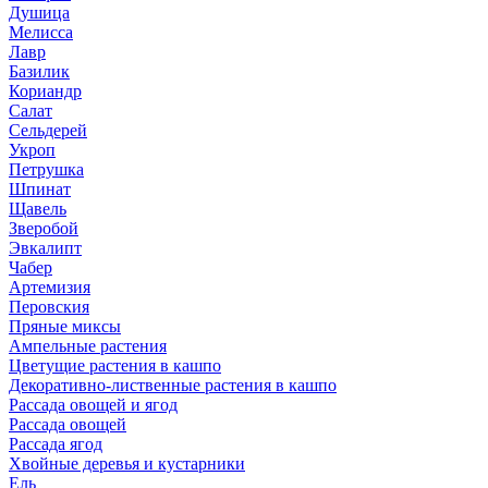
Душица
Мелисса
Лавр
Базилик
Кориандр
Салат
Сельдерей
Укроп
Петрушка
Шпинат
Щавель
Зверобой
Эвкалипт
Чабер
Артемизия
Перовския
Пряные миксы
Ампельные растения
Цветущие растения в кашпо
Декоративно-лиственные растения в кашпо
Рассада овощей и ягод
Рассада овощей
Рассада ягод
Хвойные деревья и кустарники
Ель