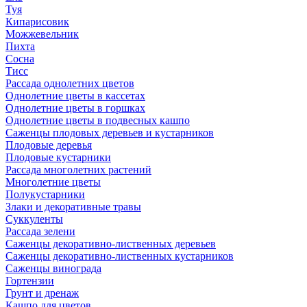
Туя
Кипарисовик
Можжевельник
Пихта
Сосна
Тисc
Рассада однолетних цветов
Однолетние цветы в кассетах
Однолетние цветы в горшках
Однолетние цветы в подвесных кашпо
Саженцы плодовых деревьев и кустарников
Плодовые деревья
Плодовые кустарники
Рассада многолетних растений
Многолетние цветы
Полукустарники
Злаки и декоративные травы
Суккуленты
Рассада зелени
Саженцы декоративно-лиственных деревьев
Саженцы декоративно-лиственных кустарников
Саженцы винограда
Гортензии
Грунт и дренаж
Кашпо для цветов