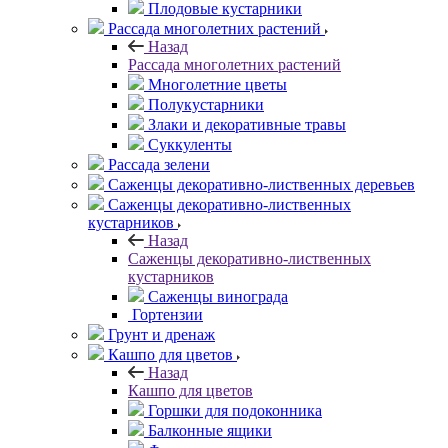
Плодовые кустарники
Рассада многолетних растений
Назад
Рассада многолетних растений
Многолетние цветы
Полукустарники
Злаки и декоративные травы
Суккуленты
Рассада зелени
Саженцы декоративно-лиственных деревьев
Саженцы декоративно-лиственных
кустарников
Назад
Саженцы декоративно-лиственных
кустарников
Саженцы винограда
Гортензии
Грунт и дренаж
Кашпо для цветов
Назад
Кашпо для цветов
Горшки для подоконника
Балконные ящики