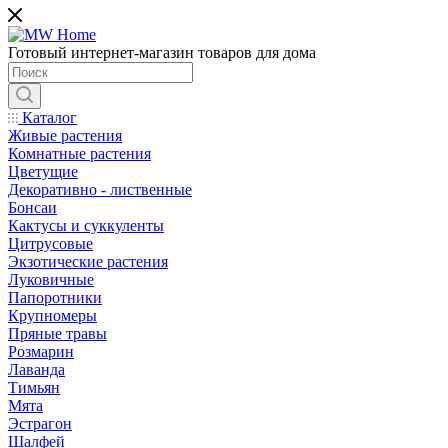
Готовый интернет-магазин товаров для дома
Каталог
Живые растения
Комнатные растения
Цветущие
Декоративно - лиственные
Бонсаи
Кактусы и суккуленты
Цитрусовые
Экзотические растения
Луковичные
Папоротники
Крупномеры
Пряные травы
Розмарин
Лаванда
Тимьян
Мята
Эстрагон
Шалфей