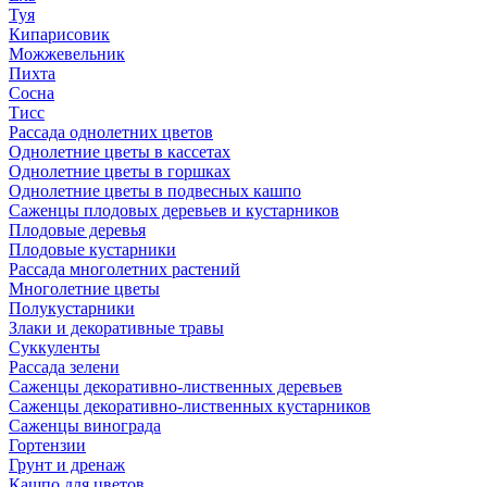
Туя
Кипарисовик
Можжевельник
Пихта
Сосна
Тисc
Рассада однолетних цветов
Однолетние цветы в кассетах
Однолетние цветы в горшках
Однолетние цветы в подвесных кашпо
Саженцы плодовых деревьев и кустарников
Плодовые деревья
Плодовые кустарники
Рассада многолетних растений
Многолетние цветы
Полукустарники
Злаки и декоративные травы
Суккуленты
Рассада зелени
Саженцы декоративно-лиственных деревьев
Саженцы декоративно-лиственных кустарников
Саженцы винограда
Гортензии
Грунт и дренаж
Кашпо для цветов