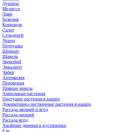
Душица
Мелисса
Лавр
Базилик
Кориандр
Салат
Сельдерей
Укроп
Петрушка
Шпинат
Щавель
Зверобой
Эвкалипт
Чабер
Артемизия
Перовския
Пряные миксы
Ампельные растения
Цветущие растения в кашпо
Декоративно-лиственные растения в кашпо
Рассада овощей и ягод
Рассада овощей
Рассада ягод
Хвойные деревья и кустарники
Ель