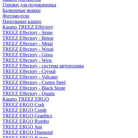
Горшки для подоконника
Балконные ящики
Фитомодули
Напольные кашпо
Кашпо TREEZ Effectory
TREEZ Effectory - Stone
TREEZ Effectory - Beton
TREEZ Effectory - Metal
TREEZ Effectory - Wood
TREEZ Effectory - Gloss
TREEZ Effectory - Wow
TREEZ Effectory - система автополива
TREEZ Effectory - Crystal
TREEZ Effectory - Volcano
TREEZ Effectory - Corten Steel
TREEZ Effectory - Black Stone
TREEZ Effectory - Quartz
Кашпо TREEZ ERGO
TREEZ ERGO Cork
TREEZ ERGO Comb
TREEZ ERGO Graphics
TREEZ ERGO Rombo
TREEZ ERGO Just
TREEZ ERGO Diamond
TREEZ ERGO Nature