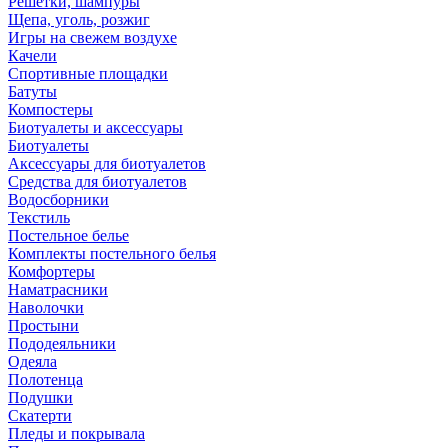
Решетки, шампуры
Щепа, уголь, розжиг
Игры на свежем воздухе
Качели
Спортивные площадки
Батуты
Компостеры
Биотуалеты и аксессуары
Биотуалеты
Аксессуары для биотуалетов
Средства для биотуалетов
Водосборники
Текстиль
Постельное белье
Комплекты постельного белья
Комфортеры
Наматрасники
Наволочки
Простыни
Пододеяльники
Одеяла
Полотенца
Подушки
Скатерти
Пледы и покрывала