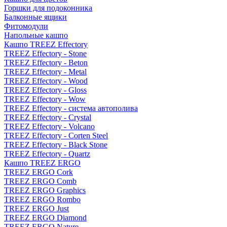
Горшки для подоконника
Балконные ящики
Фитомодули
Напольные кашпо
Кашпо TREEZ Effectory
TREEZ Effectory - Stone
TREEZ Effectory - Beton
TREEZ Effectory - Metal
TREEZ Effectory - Wood
TREEZ Effectory - Gloss
TREEZ Effectory - Wow
TREEZ Effectory - система автополива
TREEZ Effectory - Crystal
TREEZ Effectory - Volcano
TREEZ Effectory - Corten Steel
TREEZ Effectory - Black Stone
TREEZ Effectory - Quartz
Кашпо TREEZ ERGO
TREEZ ERGO Cork
TREEZ ERGO Comb
TREEZ ERGO Graphics
TREEZ ERGO Rombo
TREEZ ERGO Just
TREEZ ERGO Diamond
TREEZ ERGO Nature