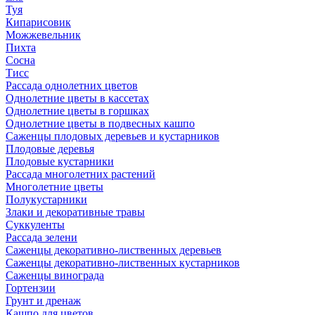
Туя
Кипарисовик
Можжевельник
Пихта
Сосна
Тисc
Рассада однолетних цветов
Однолетние цветы в кассетах
Однолетние цветы в горшках
Однолетние цветы в подвесных кашпо
Саженцы плодовых деревьев и кустарников
Плодовые деревья
Плодовые кустарники
Рассада многолетних растений
Многолетние цветы
Полукустарники
Злаки и декоративные травы
Суккуленты
Рассада зелени
Саженцы декоративно-лиственных деревьев
Саженцы декоративно-лиственных кустарников
Саженцы винограда
Гортензии
Грунт и дренаж
Кашпо для цветов