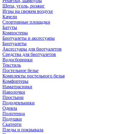
Решетки, шампуры
Щепа, уголь, розжиг
Игры на свежем воздухе
Качели
Спортивные площадки
Батуты
Компостеры
Биотуалеты и аксессуары
Биотуалеты
Аксессуары для биотуалетов
Средства для биотуалетов
Водосборники
Текстиль
Постельное белье
Комплекты постельного белья
Комфортеры
Наматрасники
Наволочки
Простыни
Пододеяльники
Одеяла
Полотенца
Подушки
Скатерти
Пледы и покрывала