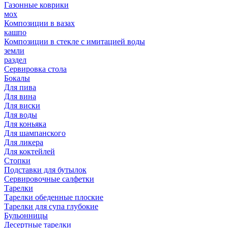
Газонные коврики
мох
Композиции в вазах
кашпо
Композиции в стекле с имитацией воды
земли
раздел
Сервировка стола
Бокалы
Для пива
Для вина
Для виски
Для воды
Для коньяка
Для шампанского
Для ликера
Для коктейлей
Стопки
Подставки для бутылок
Сервировочные салфетки
Тарелки
Тарелки обеденные плоские
Тарелки для супа глубокие
Бульонницы
Десертные тарелки