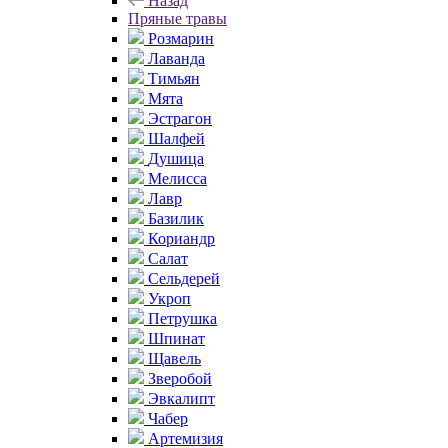
Назад
Пряные травы
Розмарин
Лаванда
Тимьян
Мята
Эстрагон
Шалфей
Душица
Мелисса
Лавр
Базилик
Кориандр
Салат
Сельдерей
Укроп
Петрушка
Шпинат
Щавель
Зверобой
Эвкалипт
Чабер
Артемизия