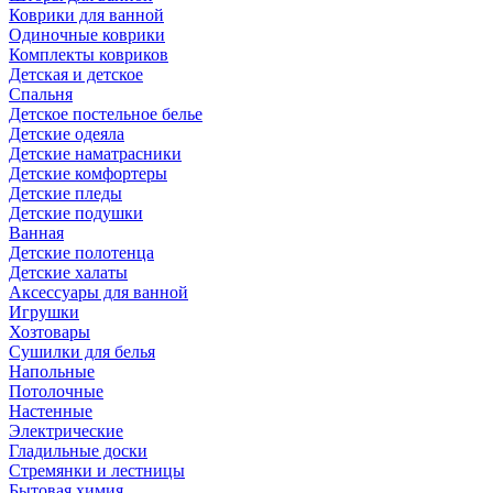
Коврики для ванной
Одиночные коврики
Комплекты ковриков
Детская и детское
Спальня
Детское постельное белье
Детские одеяла
Детские наматрасники
Детские комфортеры
Детские пледы
Детские подушки
Ванная
Детские полотенца
Детские халаты
Аксессуары для ванной
Игрушки
Хозтовары
Сушилки для белья
Напольные
Потолочные
Настенные
Электрические
Гладильные доски
Стремянки и лестницы
Бытовая химия