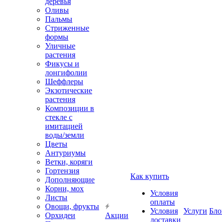
деревья
Оливы
Пальмы
Стриженные
формы
Уличные
растения
Фикусы и
лонгифолии
Шеффлеры
Экзотические
растения
Композиции в
стекле с
имитацией
воды/земли
Цветы
Антуриумы
Ветки, коряги
Гортензия
Как купить
Дополняющие
Корни, мох
Условия
Листы
оплаты
Овощи, фрукты
Условия
Услуги
Бло
Орхидеи
Акции
доставки