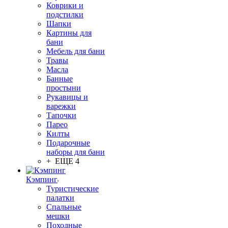
Коврики и
подстилки
Шапки
Картины для
бани
Мебель для бани
Травы
Масла
Банные
простыни
Рукавицы и
варежки
Тапочки
Парео
Килты
Подарочные
наборы для бани
+ ЕЩЕ 4
Кэмпинг
Туристические
палатки
Спальные
мешки
Походные