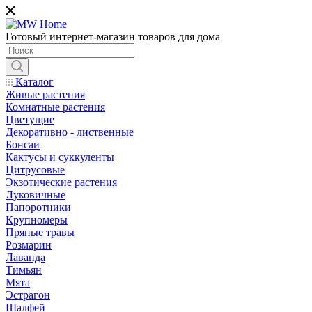
Готовый интернет-магазин товаров для дома
Каталог
Живые растения
Комнатные растения
Цветущие
Декоративно - лиственные
Бонсаи
Кактусы и суккуленты
Цитрусовые
Экзотические растения
Луковичные
Папоротники
Крупномеры
Пряные травы
Розмарин
Лаванда
Тимьян
Мята
Эстрагон
Шалфей