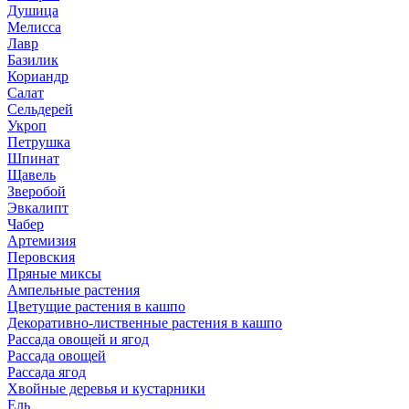
Душица
Мелисса
Лавр
Базилик
Кориандр
Салат
Сельдерей
Укроп
Петрушка
Шпинат
Щавель
Зверобой
Эвкалипт
Чабер
Артемизия
Перовския
Пряные миксы
Ампельные растения
Цветущие растения в кашпо
Декоративно-лиственные растения в кашпо
Рассада овощей и ягод
Рассада овощей
Рассада ягод
Хвойные деревья и кустарники
Ель