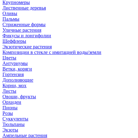
Крупномеры
Лиственные деревья
Оливы
Пальмы
Стриженные формы
Уличные растения
Фикусы и лонгифолии
Шеффлеры
Экзотические растения
Композиции в стекле с имитацией воды/земли
Цветы
Антуриумы
Ветки, коряги
Гортензия
Дополняющие
Корни, мох
Листы
Овощи, фрукты
Орхидеи
Пионы
Розы
Суккуленты
Тюльпаны
Экзоты
Ампельные растения