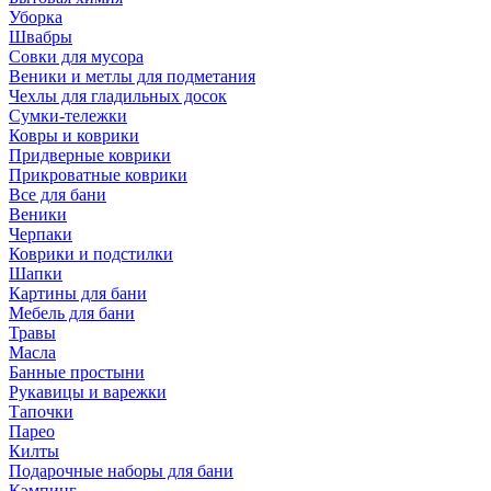
Уборка
Швабры
Совки для мусора
Веники и метлы для подметания
Чехлы для гладильных досок
Сумки-тележки
Ковры и коврики
Придверные коврики
Прикроватные коврики
Все для бани
Веники
Черпаки
Коврики и подстилки
Шапки
Картины для бани
Мебель для бани
Травы
Масла
Банные простыни
Рукавицы и варежки
Тапочки
Парео
Килты
Подарочные наборы для бани
Кэмпинг