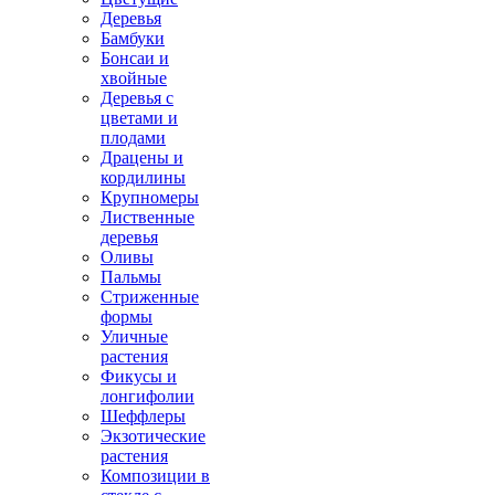
Деревья
Бамбуки
Бонсаи и
хвойные
Деревья с
цветами и
плодами
Драцены и
кордилины
Крупномеры
Лиственные
деревья
Оливы
Пальмы
Стриженные
формы
Уличные
растения
Фикусы и
лонгифолии
Шеффлеры
Экзотические
растения
Композиции в