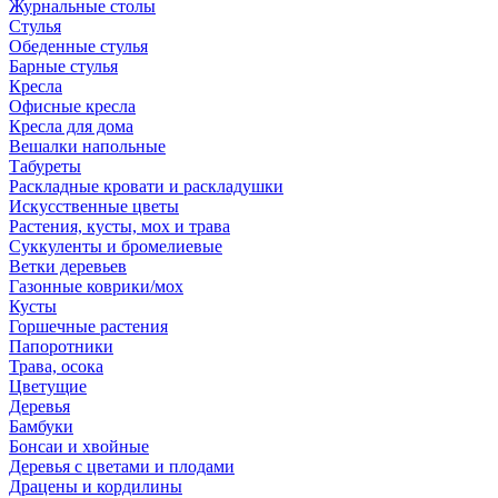
Журнальные столы
Стулья
Обеденные стулья
Барные стулья
Кресла
Офисные кресла
Кресла для дома
Вешалки напольные
Табуреты
Раскладные кровати и раскладушки
Искусственные цветы
Растения, кусты, мох и трава
Суккуленты и бромелиевые
Ветки деревьев
Газонные коврики/мох
Кусты
Горшечные растения
Папоротники
Трава, осока
Цветущие
Деревья
Бамбуки
Бонсаи и хвойные
Деревья с цветами и плодами
Драцены и кордилины