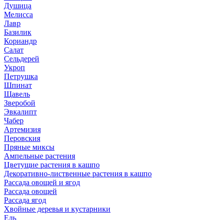
Душица
Мелисса
Лавр
Базилик
Кориандр
Салат
Сельдерей
Укроп
Петрушка
Шпинат
Щавель
Зверобой
Эвкалипт
Чабер
Артемизия
Перовския
Пряные миксы
Ампельные растения
Цветущие растения в кашпо
Декоративно-лиственные растения в кашпо
Рассада овощей и ягод
Рассада овощей
Рассада ягод
Хвойные деревья и кустарники
Ель