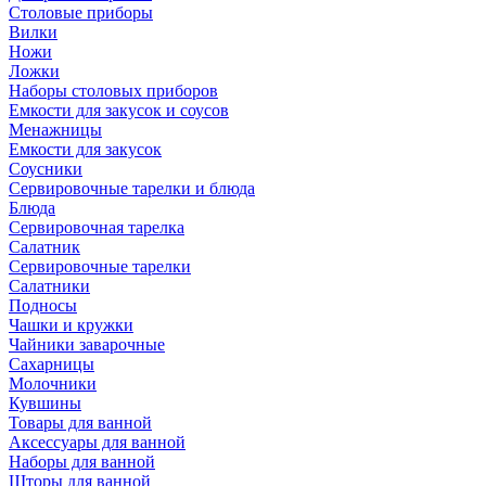
Столовые приборы
Вилки
Ножи
Ложки
Наборы столовых приборов
Емкости для закусок и соусов
Менажницы
Емкости для закусок
Соусники
Сервировочные тарелки и блюда
Блюда
Сервировочная тарелка
Салатник
Сервировочные тарелки
Салатники
Подносы
Чашки и кружки
Чайники заварочные
Сахарницы
Молочники
Кувшины
Товары для ванной
Аксессуары для ванной
Наборы для ванной
Шторы для ванной