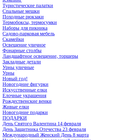
Туристические палатки
Спальные мешки
Походные рюкзаки
Термобоксы, термосумки
Наборы для пикника
Садово-парковая мебель
Скамейки
Освещение уличное
Фонарные столбы
Ландшафтное освещение, торшеры
Закладные детали
Урны уличные
Урны
Новый год!
Новогодние фигурки
Искусственные елки
Елочные украшения
Рождественские венки
Живые елки
Новогодние подарки
ПОДАРКИ
День Святого Валентина 14 февраля
День Защитника Отечества 23 февраля
Международный Женский День 8 марта