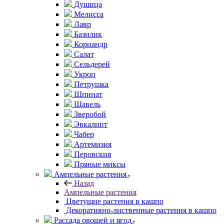
Душица
Мелисса
Лавр
Базилик
Кориандр
Салат
Сельдерей
Укроп
Петрушка
Шпинат
Щавель
Зверобой
Эвкалипт
Чабер
Артемизия
Перовския
Пряные миксы
Ампельные растения
Назад
Ампельные растения
Цветущие растения в кашпо
Декоративно-лиственные растения в кашпо
Рассада овощей и ягод