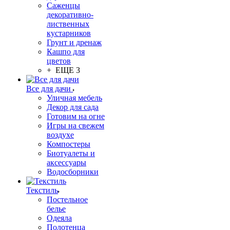
Саженцы
декоративно-
лиственных
кустарников
Грунт и дренаж
Кашпо для
цветов
+ ЕЩЕ 3
Все для дачи
Уличная мебель
Декор для сада
Готовим на огне
Игры на свежем
воздухе
Компостеры
Биотуалеты и
аксессуары
Водосборники
Текстиль
Постельное
белье
Одеяла
Полотенца