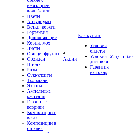
стекле с
имитацией
воды/земли
Цветы
Антуриумы
Ветки, коряги
Гортензия
Как купить
Дополняющие
Корни, мох
Условия
Листы
оплаты
Овощи, фрукты
Условия
Услуги
Бло
Орхидеи
Акции
доставки
Пионы
Гарантия
Розы
на товар
Суккуленты
Тюльпаны
Экзоты
Ампельные
растения
Газонные
коврики
Композиции в
вазах
Композиции в
стекле с