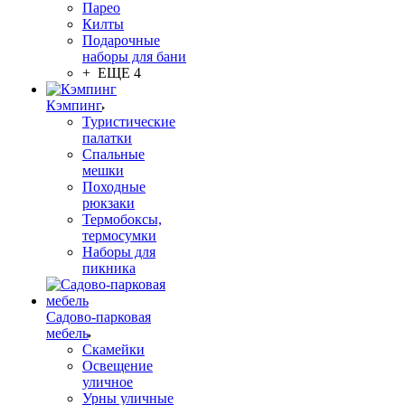
Парео
Килты
Подарочные
наборы для бани
+ ЕЩЕ 4
Кэмпинг
Туристические
палатки
Спальные
мешки
Походные
рюкзаки
Термобоксы,
термосумки
Наборы для
пикника
Садово-парковая
мебель
Скамейки
Освещение
уличное
Урны уличные