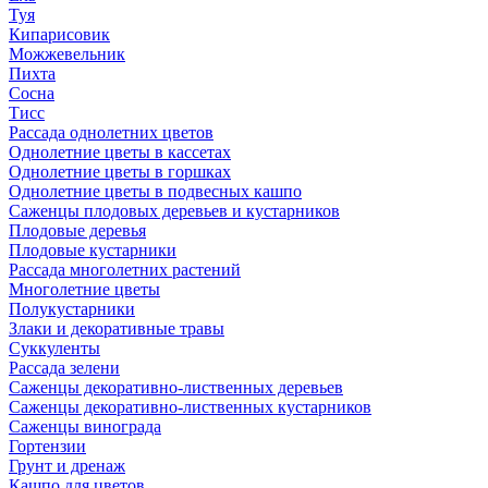
Туя
Кипарисовик
Можжевельник
Пихта
Сосна
Тисc
Рассада однолетних цветов
Однолетние цветы в кассетах
Однолетние цветы в горшках
Однолетние цветы в подвесных кашпо
Саженцы плодовых деревьев и кустарников
Плодовые деревья
Плодовые кустарники
Рассада многолетних растений
Многолетние цветы
Полукустарники
Злаки и декоративные травы
Суккуленты
Рассада зелени
Саженцы декоративно-лиственных деревьев
Саженцы декоративно-лиственных кустарников
Саженцы винограда
Гортензии
Грунт и дренаж
Кашпо для цветов