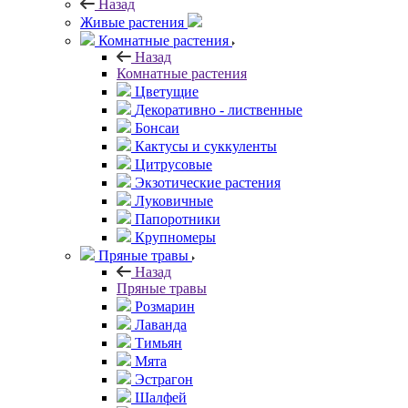
Назад
Живые растения
Комнатные растения
Назад
Комнатные растения
Цветущие
Декоративно - лиственные
Бонсаи
Кактусы и суккуленты
Цитрусовые
Экзотические растения
Луковичные
Папоротники
Крупномеры
Пряные травы
Назад
Пряные травы
Розмарин
Лаванда
Тимьян
Мята
Эстрагон
Шалфей