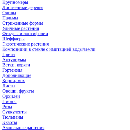
Крупномеры
Лиственные деревья
Оливы
Пальмы
Стриженные формы
Уличные растения
Фикусы и лонгифолии
Шеффлеры
Экзотические растения
Композиции в стекле с имитацией воды/земли
Цветы
Антуриумы
Ветки, коряги
Гортензия
Дополняющие
Корни, мох
Листы
Овощи, фрукты
Орхидеи
Пионы
Розы
Суккуленты
Тюльпаны
Экзоты
Ампельные растения