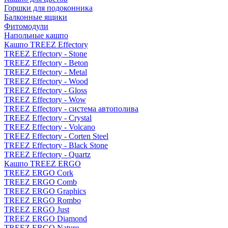
Горшки для подоконника
Балконные ящики
Фитомодули
Напольные кашпо
Кашпо TREEZ Effectory
TREEZ Effectory - Stone
TREEZ Effectory - Beton
TREEZ Effectory - Metal
TREEZ Effectory - Wood
TREEZ Effectory - Gloss
TREEZ Effectory - Wow
TREEZ Effectory - система автополива
TREEZ Effectory - Crystal
TREEZ Effectory - Volcano
TREEZ Effectory - Corten Steel
TREEZ Effectory - Black Stone
TREEZ Effectory - Quartz
Кашпо TREEZ ERGO
TREEZ ERGO Cork
TREEZ ERGO Comb
TREEZ ERGO Graphics
TREEZ ERGO Rombo
TREEZ ERGO Just
TREEZ ERGO Diamond
TREEZ ERGO Nature