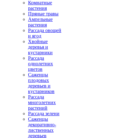
Комнатные
растения
Пряные травы
Ампельные
растения
Рассада овощей
и ягод
Хвойные
деревья и
кустарники
Рассада
однолетних
цветов
Саженцы
плодовых
деревьев и
кустарников
Рассада
многолетних
растений
Рассада зелени
Саженцы
декоративно-
лиственных
деревьев