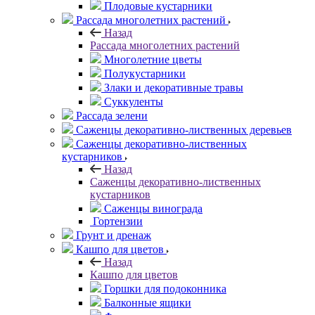
Плодовые кустарники
Рассада многолетних растений
Назад
Рассада многолетних растений
Многолетние цветы
Полукустарники
Злаки и декоративные травы
Суккуленты
Рассада зелени
Саженцы декоративно-лиственных деревьев
Саженцы декоративно-лиственных
кустарников
Назад
Саженцы декоративно-лиственных
кустарников
Саженцы винограда
Гортензии
Грунт и дренаж
Кашпо для цветов
Назад
Кашпо для цветов
Горшки для подоконника
Балконные ящики