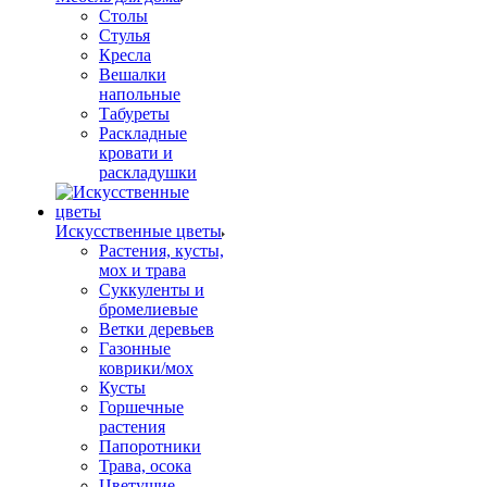
Столы
Стулья
Кресла
Вешалки
напольные
Табуреты
Раскладные
кровати и
раскладушки
Искусственные цветы
Растения, кусты,
мох и трава
Суккуленты и
бромелиевые
Ветки деревьев
Газонные
коврики/мох
Кусты
Горшечные
растения
Папоротники
Трава, осока
Цветущие