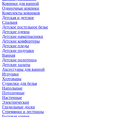
Коврики для ванной
Одиночные коврики
Комплекты ковриков
Детская и детское
Спальня
Детское постельное белье
Детские одеяла
Детские наматрасники
Детские комфортеры
Детские пледы
Детские подушки
Ванная
Детские полотенца
Детские халаты
Аксессуары для ванной
Игрушки
Хозтовары
Сушилки для белья
Напольные
Потолочные
Настенные
Электрические
Гладильные доски
Стремянки и лестницы
Бытовая химия