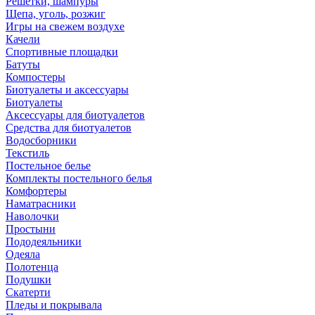
Решетки, шампуры
Щепа, уголь, розжиг
Игры на свежем воздухе
Качели
Спортивные площадки
Батуты
Компостеры
Биотуалеты и аксессуары
Биотуалеты
Аксессуары для биотуалетов
Средства для биотуалетов
Водосборники
Текстиль
Постельное белье
Комплекты постельного белья
Комфортеры
Наматрасники
Наволочки
Простыни
Пододеяльники
Одеяла
Полотенца
Подушки
Скатерти
Пледы и покрывала