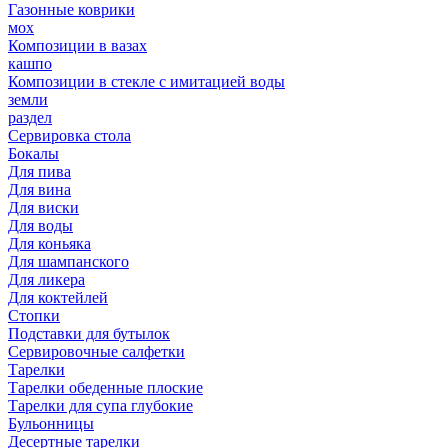
Газонные коврики
мох
Композиции в вазах
кашпо
Композиции в стекле с имитацией воды
земли
раздел
Сервировка стола
Бокалы
Для пива
Для вина
Для виски
Для воды
Для коньяка
Для шампанского
Для ликера
Для коктейлей
Стопки
Подставки для бутылок
Сервировочные салфетки
Тарелки
Тарелки обеденные плоские
Тарелки для супа глубокие
Бульонницы
Десертные тарелки