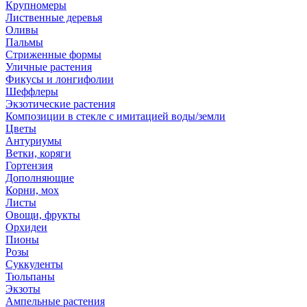
Крупномеры
Лиственные деревья
Оливы
Пальмы
Стриженные формы
Уличные растения
Фикусы и лонгифолии
Шеффлеры
Экзотические растения
Композиции в стекле с имитацией воды/земли
Цветы
Антуриумы
Ветки, коряги
Гортензия
Дополняющие
Корни, мох
Листы
Овощи, фрукты
Орхидеи
Пионы
Розы
Суккуленты
Тюльпаны
Экзоты
Ампельные растения