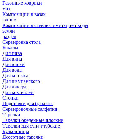
Газонные коврики
мох
Композиции в вазах
кашпо
Композиции в стекле с имитацией воды
земли
раздел
Сервировка стола
Бокалы
Для пива
Для вина
Для виски
Для воды
Для коньяка
Для шампанского
Для ликера
Для коктейлей
Стопки
Подставки для бутылок
Сервировочные салфетки
Тарелки
Тарелки обеденные плоские
Тарелки для супа глубокие
Бульонницы
Десертные тарелки