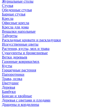
Журнальные столы
Стулья
Обеденные стулья
Барные стулья
Кресла
Офисные кресла
Кресла для дома
Вешалки напольные
Табуреты
Раскладные кровати и раскладушки
Искусственные цветы
Растения, кусты, мох и трава
Суккуленты и бромелиевые
Ветки деревьев
Газонные коврики/мох
Кусты
Горшечные растения
Папоротники
Трава, осока
Цветущие
Деревья
Бамбуки
Бонсаи и хвойные
Деревья с цветами и плодами
Драцены и кордилины