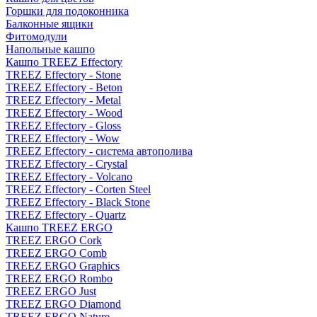
Горшки для подоконника
Балконные ящики
Фитомодули
Напольные кашпо
Кашпо TREEZ Effectory
TREEZ Effectory - Stone
TREEZ Effectory - Beton
TREEZ Effectory - Metal
TREEZ Effectory - Wood
TREEZ Effectory - Gloss
TREEZ Effectory - Wow
TREEZ Effectory - система автополива
TREEZ Effectory - Crystal
TREEZ Effectory - Volcano
TREEZ Effectory - Corten Steel
TREEZ Effectory - Black Stone
TREEZ Effectory - Quartz
Кашпо TREEZ ERGO
TREEZ ERGO Cork
TREEZ ERGO Comb
TREEZ ERGO Graphics
TREEZ ERGO Rombo
TREEZ ERGO Just
TREEZ ERGO Diamond
TREEZ ERGO Nature