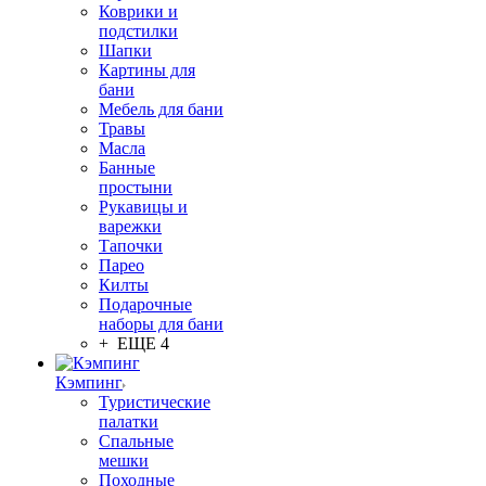
Коврики и
подстилки
Шапки
Картины для
бани
Мебель для бани
Травы
Масла
Банные
простыни
Рукавицы и
варежки
Тапочки
Парео
Килты
Подарочные
наборы для бани
+ ЕЩЕ 4
Кэмпинг
Туристические
палатки
Спальные
мешки
Походные