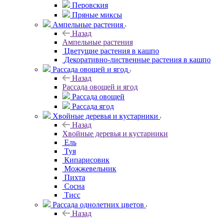
Перовския
Пряные миксы
Ампельные растения
Назад
Ампельные растения
Цветущие растения в кашпо
Декоративно-лиственные растения в кашпо
Рассада овощей и ягод
Назад
Рассада овощей и ягод
Рассада овощей
Рассада ягод
Хвойные деревья и кустарники
Назад
Хвойные деревья и кустарники
Ель
Туя
Кипарисовик
Можжевельник
Пихта
Сосна
Тисc
Рассада однолетних цветов
Назад