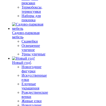
рюкзаки
Термобоксы,
термосумки
Наборы для
пикника
Садово-парковая
мебель
Скамейки
Освещение
уличное
Урны уличные
Новый год!
Новогодние
фигурки
Искусственные
елки
Елочные
украшения
Рождественские
венки
Живые елки
Новогодние