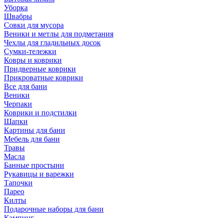
Уборка
Швабры
Совки для мусора
Веники и метлы для подметания
Чехлы для гладильных досок
Сумки-тележки
Ковры и коврики
Придверные коврики
Прикроватные коврики
Все для бани
Веники
Черпаки
Коврики и подстилки
Шапки
Картины для бани
Мебель для бани
Травы
Масла
Банные простыни
Рукавицы и варежки
Тапочки
Парео
Килты
Подарочные наборы для бани
Кэмпинг