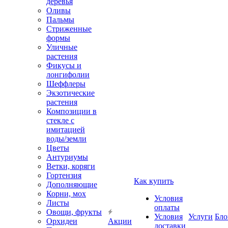
деревья
Оливы
Пальмы
Стриженные
формы
Уличные
растения
Фикусы и
лонгифолии
Шеффлеры
Экзотические
растения
Композиции в
стекле с
имитацией
воды/земли
Цветы
Антуриумы
Ветки, коряги
Гортензия
Как купить
Дополняющие
Корни, мох
Условия
Листы
оплаты
Овощи, фрукты
Условия
Услуги
Бло
Орхидеи
Акции
доставки