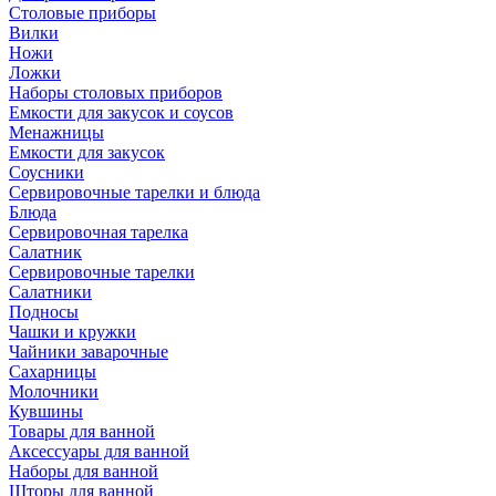
Столовые приборы
Вилки
Ножи
Ложки
Наборы столовых приборов
Емкости для закусок и соусов
Менажницы
Емкости для закусок
Соусники
Сервировочные тарелки и блюда
Блюда
Сервировочная тарелка
Салатник
Сервировочные тарелки
Салатники
Подносы
Чашки и кружки
Чайники заварочные
Сахарницы
Молочники
Кувшины
Товары для ванной
Аксессуары для ванной
Наборы для ванной
Шторы для ванной