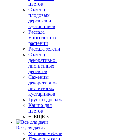
цветов
Саженцы
плодовых
деревьев и
кустарников
Рассада
многолетних
растений
Рассада зелени
Саженцы
декоративно-
лиственных
деревьев
Саженцы
декоративно-
лиственных
кустарников
Грунт и дренаж
Кашпо для
цветов
+ ЕЩЕ 3
Все для дачи
Уличная мебель
Декор для сада