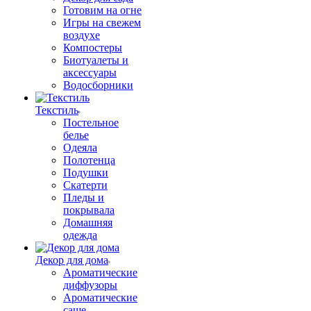
Готовим на огне
Игры на свежем
воздухе
Компостеры
Биотуалеты и
аксессуары
Водосборники
Текстиль
Постельное
белье
Одеяла
Полотенца
Подушки
Скатерти
Пледы и
покрывала
Домашняя
одежда
Декор для дома
Ароматические
диффузоры
Ароматические
саше