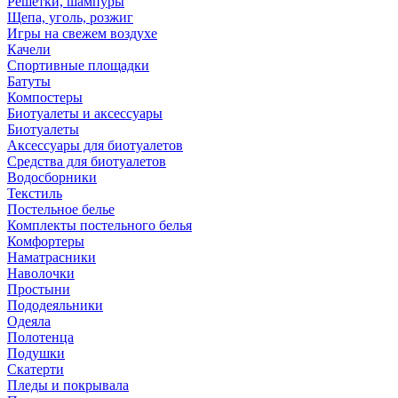
Решетки, шампуры
Щепа, уголь, розжиг
Игры на свежем воздухе
Качели
Спортивные площадки
Батуты
Компостеры
Биотуалеты и аксессуары
Биотуалеты
Аксессуары для биотуалетов
Средства для биотуалетов
Водосборники
Текстиль
Постельное белье
Комплекты постельного белья
Комфортеры
Наматрасники
Наволочки
Простыни
Пододеяльники
Одеяла
Полотенца
Подушки
Скатерти
Пледы и покрывала