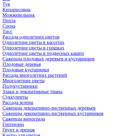
Туя
Кипарисовик
Можжевельник
Пихта
Сосна
Тисc
Рассада однолетних цветов
Однолетние цветы в кассетах
Однолетние цветы в горшках
Однолетние цветы в подвесных кашпо
Саженцы плодовых деревьев и кустарников
Плодовые деревья
Плодовые кустарники
Рассада многолетних растений
Многолетние цветы
Полукустарники
Злаки и декоративные травы
Суккуленты
Рассада зелени
Саженцы декоративно-лиственных деревьев
Саженцы декоративно-лиственных кустарников
Саженцы винограда
Гортензии
Грунт и дренаж
Кашпо для цветов