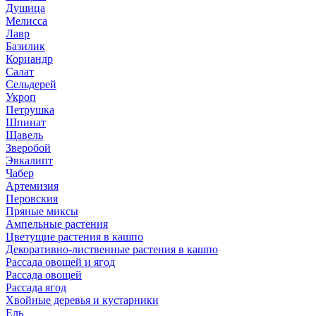
Душица
Мелисса
Лавр
Базилик
Кориандр
Салат
Сельдерей
Укроп
Петрушка
Шпинат
Щавель
Зверобой
Эвкалипт
Чабер
Артемизия
Перовския
Пряные миксы
Ампельные растения
Цветущие растения в кашпо
Декоративно-лиственные растения в кашпо
Рассада овощей и ягод
Рассада овощей
Рассада ягод
Хвойные деревья и кустарники
Ель