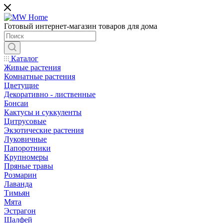
Готовый интернет-магазин товаров для дома
Каталог
Живые растения
Комнатные растения
Цветущие
Декоративно - лиственные
Бонсаи
Кактусы и суккуленты
Цитрусовые
Экзотические растения
Луковичные
Папоротники
Крупномеры
Пряные травы
Розмарин
Лаванда
Тимьян
Мята
Эстрагон
Шалфей