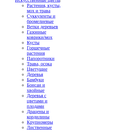
Искусственные цветы
Растения, кусты,
мох и трава
Суккуленты и
бромелиевые
Ветки деревьев
Газонные
коврики/мох
Кусты
Горшечные
растения
Папоротники
Трава, осока
Цветущие
Деревья
Бамбуки
Бонсаи и
хвойные
Деревья с
цветами и
плодами
Драцены и
кордилины
Крупномеры
Лиственные