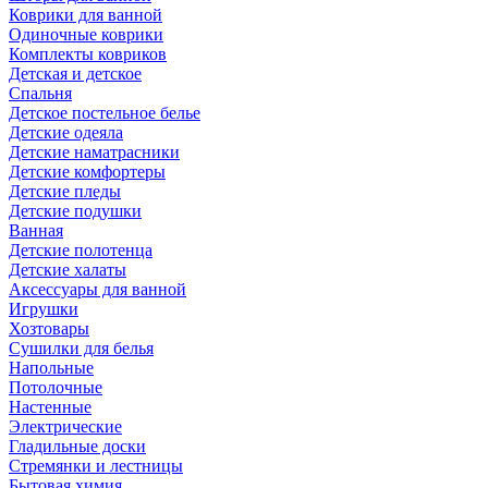
Коврики для ванной
Одиночные коврики
Комплекты ковриков
Детская и детское
Спальня
Детское постельное белье
Детские одеяла
Детские наматрасники
Детские комфортеры
Детские пледы
Детские подушки
Ванная
Детские полотенца
Детские халаты
Аксессуары для ванной
Игрушки
Хозтовары
Сушилки для белья
Напольные
Потолочные
Настенные
Электрические
Гладильные доски
Стремянки и лестницы
Бытовая химия