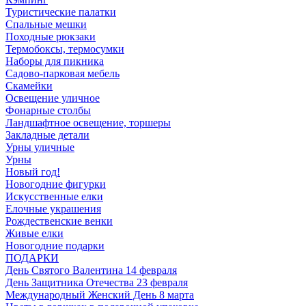
Туристические палатки
Спальные мешки
Походные рюкзаки
Термобоксы, термосумки
Наборы для пикника
Садово-парковая мебель
Скамейки
Освещение уличное
Фонарные столбы
Ландшафтное освещение, торшеры
Закладные детали
Урны уличные
Урны
Новый год!
Новогодние фигурки
Искусственные елки
Елочные украшения
Рождественские венки
Живые елки
Новогодние подарки
ПОДАРКИ
День Святого Валентина 14 февраля
День Защитника Отечества 23 февраля
Международный Женский День 8 марта