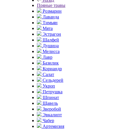
Назад
Пряные травы
Розмарин
Лаванда
Тимьян
Мята
Эстрагон
Шалфей
Душица
Мелисса
Лавр
Базилик
Кориандр
Салат
Сельдерей
Укроп
Петрушка
Шпинат
Щавель
Зверобой
Эвкалипт
Чабер
Артемизия