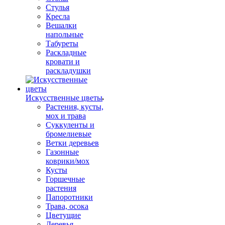
Стулья
Кресла
Вешалки
напольные
Табуреты
Раскладные
кровати и
раскладушки
Искусственные цветы
Растения, кусты,
мох и трава
Суккуленты и
бромелиевые
Ветки деревьев
Газонные
коврики/мох
Кусты
Горшечные
растения
Папоротники
Трава, осока
Цветущие
Деревья