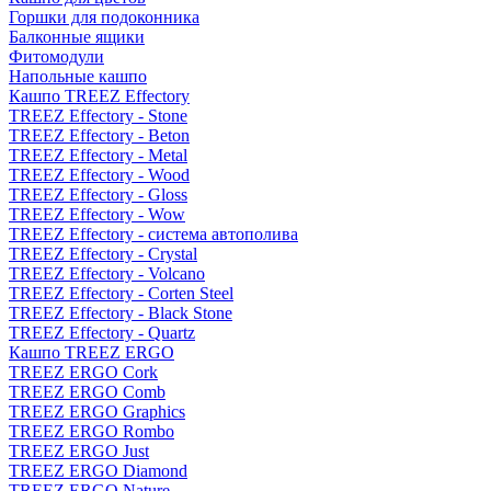
Горшки для подоконника
Балконные ящики
Фитомодули
Напольные кашпо
Кашпо TREEZ Effectory
TREEZ Effectory - Stone
TREEZ Effectory - Beton
TREEZ Effectory - Metal
TREEZ Effectory - Wood
TREEZ Effectory - Gloss
TREEZ Effectory - Wow
TREEZ Effectory - система автополива
TREEZ Effectory - Crystal
TREEZ Effectory - Volcano
TREEZ Effectory - Corten Steel
TREEZ Effectory - Black Stone
TREEZ Effectory - Quartz
Кашпо TREEZ ERGO
TREEZ ERGO Cork
TREEZ ERGO Comb
TREEZ ERGO Graphics
TREEZ ERGO Rombo
TREEZ ERGO Just
TREEZ ERGO Diamond
TREEZ ERGO Nature