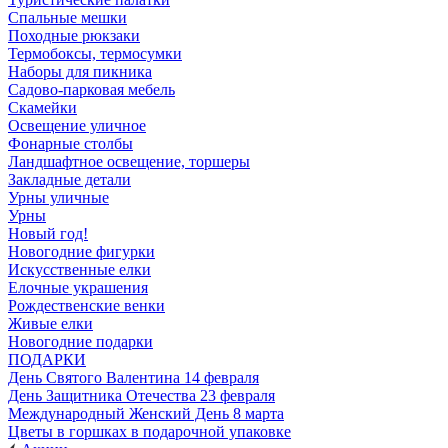
Спальные мешки
Походные рюкзаки
Термобоксы, термосумки
Наборы для пикника
Садово-парковая мебель
Скамейки
Освещение уличное
Фонарные столбы
Ландшафтное освещение, торшеры
Закладные детали
Урны уличные
Урны
Новый год!
Новогодние фигурки
Искусственные елки
Елочные украшения
Рождественские венки
Живые елки
Новогодние подарки
ПОДАРКИ
День Святого Валентина 14 февраля
День Защитника Отечества 23 февраля
Международный Женский День 8 марта
Цветы в горшках в подарочной упаковке