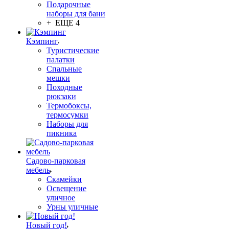
Подарочные
наборы для бани
+ ЕЩЕ 4
Кэмпинг
Туристические
палатки
Спальные
мешки
Походные
рюкзаки
Термобоксы,
термосумки
Наборы для
пикника
Садово-парковая
мебель
Скамейки
Освещение
уличное
Урны уличные
Новый год!