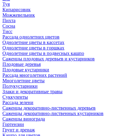
Туя
Кипарисовик
Можжевельник
Пихта
Сосна
Тисc
Рассада однолетних цветов
Однолетние цветы в кассетах
Однолетние цветы в горшках
Однолетние цветы в подвесных кашпо
Саженцы плодовых деревьев и кустарников
Плодовые деревья
Плодовые кустарники
Рассада многолетних растений
Многолетние цветы
Полукустарники
Злаки и декоративные травы
Суккуленты
Рассада зелени
Саженцы декоративно-лиственных деревьев
Саженцы декоративно-лиственных кустарников
Саженцы винограда
Гортензии
Грунт и дренаж
Кашпо для цветов