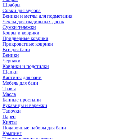
Швабры
Совки для мусора
Веники и метлы для подметания
Чехлы для гладильных досок
Сумки-тележки
Ковры и коврики
Придверные коврики
Прикроватные коврики
Все для бани
Веники
Черпаки
Коврики и подстилки
Шапки
Картины для бани
Мебель для бани
Травы
Масла
Банные простыни
Рукавицы и варежки
Тапочки
Парео
Килты
Подарочные наборы для бани
Кэмпинг
Туристические палатки