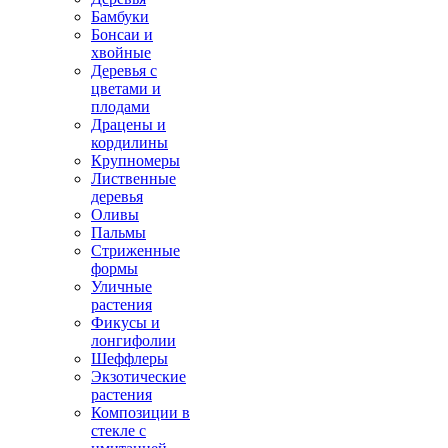
Бамбуки
Бонсаи и
хвойные
Деревья с
цветами и
плодами
Драцены и
кордилины
Крупномеры
Лиственные
деревья
Оливы
Пальмы
Стриженные
формы
Уличные
растения
Фикусы и
лонгифолии
Шеффлеры
Экзотические
растения
Композиции в
стекле с