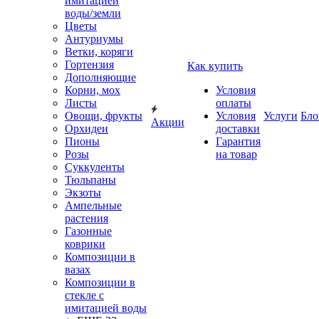
имитацией
воды/земли
Цветы
Антуриумы
Ветки, коряги
Гортензия
Как купить
Дополняющие
Корни, мох
Условия
Листы
оплаты
Овощи, фрукты
Условия
Услуги
Бло
Акции
Орхидеи
доставки
Пионы
Гарантия
Розы
на товар
Суккуленты
Тюльпаны
Экзоты
Ампельные
растения
Газонные
коврики
Композиции в
вазах
Композиции в
стекле с
имитацией воды