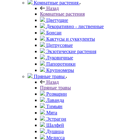
Комнатные растения
Назад
Комнатные растения
Цветущие
Декоративно - лиственные
Бонсаи
Кактусы и суккуленты
Цитрусовые
Экзотические растения
Луковичные
Папоротники
Крупномеры
Пряные травы
Назад
Пряные травы
Розмарин
Лаванда
Тимьян
Мята
Эстрагон
Шалфей
Душица
Мелисса