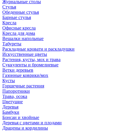
Журнальные столы
Стулья
Обеденные стулья
Барные стулья
Кресла
Офисные кресла
Кресла для дома
Вешалки напольные
Табуреты
Раскладные кровати и раскладушки
Искусственные цветы
Растения, кусты, мох и трава
Суккуленты и бромелиевые
Ветки деревьев
Газонные коврики/мох
Кусты
Горшечные растения
Папоротники
Трава, осока
Цветущие
Деревья
Бамбуки
Бонсаи и хвойные
Деревья с цветами и плодами
Драцены и кордилины