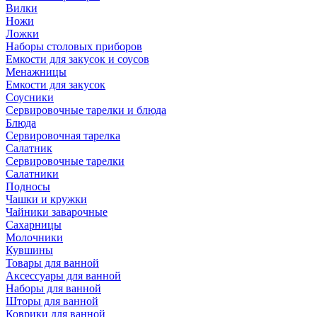
Вилки
Ножи
Ложки
Наборы столовых приборов
Емкости для закусок и соусов
Менажницы
Емкости для закусок
Соусники
Сервировочные тарелки и блюда
Блюда
Сервировочная тарелка
Салатник
Сервировочные тарелки
Салатники
Подносы
Чашки и кружки
Чайники заварочные
Сахарницы
Молочники
Кувшины
Товары для ванной
Аксессуары для ванной
Наборы для ванной
Шторы для ванной
Коврики для ванной