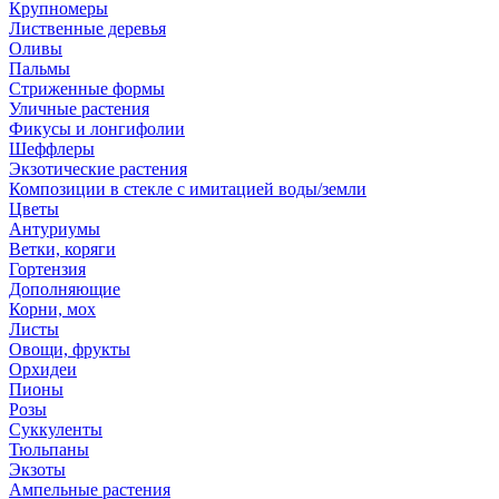
Крупномеры
Лиственные деревья
Оливы
Пальмы
Стриженные формы
Уличные растения
Фикусы и лонгифолии
Шеффлеры
Экзотические растения
Композиции в стекле с имитацией воды/земли
Цветы
Антуриумы
Ветки, коряги
Гортензия
Дополняющие
Корни, мох
Листы
Овощи, фрукты
Орхидеи
Пионы
Розы
Суккуленты
Тюльпаны
Экзоты
Ампельные растения