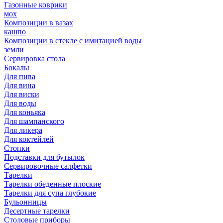
Газонные коврики
мох
Композиции в вазах
кашпо
Композиции в стекле с имитацией воды
земли
Сервировка стола
Бокалы
Для пива
Для вина
Для виски
Для воды
Для коньяка
Для шампанского
Для ликера
Для коктейлей
Стопки
Подставки для бутылок
Сервировочные салфетки
Тарелки
Тарелки обеденные плоские
Тарелки для супа глубокие
Бульонницы
Десертные тарелки
Столовые приборы