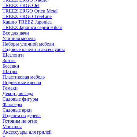
TREEZ ERGO Jet
TREEZ ERGO Orien Metal
TREEZ ERGO TreeLine
Кашпо TREEZ Japonica
TREEZ Japonica серия Hikari
Все для дачи
Уличная мебель
Наборы уличной мебели
Садовые качели и аксессуары
Шезлонги
Зонты
Беседки
Шатры
Пластиковая мебель
Подвесные кресла
Гамаки
Декор для сада
Садовые фигуры
Флюгеры
Садовые арки
Изделия из дерева
Готовим на огне
Мангалы
Аксессуары для грилей