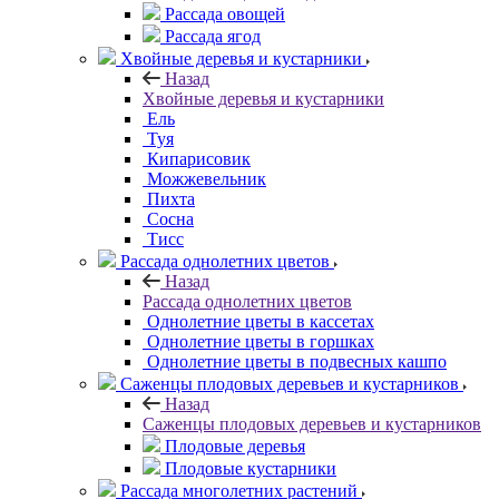
Рассада овощей
Рассада ягод
Хвойные деревья и кустарники
Назад
Хвойные деревья и кустарники
Ель
Туя
Кипарисовик
Можжевельник
Пихта
Сосна
Тисc
Рассада однолетних цветов
Назад
Рассада однолетних цветов
Однолетние цветы в кассетах
Однолетние цветы в горшках
Однолетние цветы в подвесных кашпо
Саженцы плодовых деревьев и кустарников
Назад
Саженцы плодовых деревьев и кустарников
Плодовые деревья
Плодовые кустарники
Рассада многолетних растений