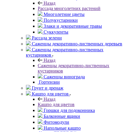
Назад
Рассада многолетних растений
Многолетние цветы
Полукустарники
Злаки и декоративные травы
Суккуленты
Рассада зелени
Саженцы декоративно-лиственных деревьев
Саженцы декоративно-лиственных
кустарников
Назад
Саженцы декоративно-лиственных
кустарников
Саженцы винограда
Гортензии
Грунт и дренаж
Кашпо для цветов
Назад
Кашпо для цветов
Горшки для подоконника
Балконные ящики
Фитомодули
Напольные кашпо