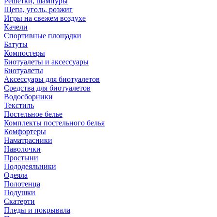
Решетки, шампуры
Щепа, уголь, розжиг
Игры на свежем воздухе
Качели
Спортивные площадки
Батуты
Компостеры
Биотуалеты и аксессуары
Биотуалеты
Аксессуары для биотуалетов
Средства для биотуалетов
Водосборники
Текстиль
Постельное белье
Комплекты постельного белья
Комфортеры
Наматрасники
Наволочки
Простыни
Пододеяльники
Одеяла
Полотенца
Подушки
Скатерти
Пледы и покрывала