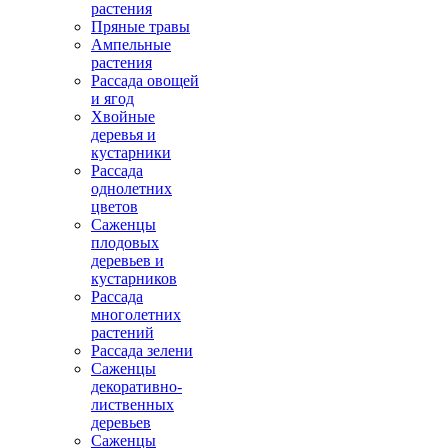
растения
Пряные травы
Ампельные
растения
Рассада овощей
и ягод
Хвойные
деревья и
кустарники
Рассада
однолетних
цветов
Саженцы
плодовых
деревьев и
кустарников
Рассада
многолетних
растений
Рассада зелени
Саженцы
декоративно-
лиственных
деревьев
Саженцы