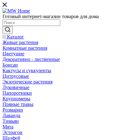
Готовый интернет-магазин товаров для дома
Каталог
Живые растения
Комнатные растения
Цветущие
Декоративно - лиственные
Бонсаи
Кактусы и суккуленты
Цитрусовые
Экзотические растения
Луковичные
Папоротники
Крупномеры
Пряные травы
Розмарин
Лаванда
Тимьян
Мята
Эстрагон
Шалфей