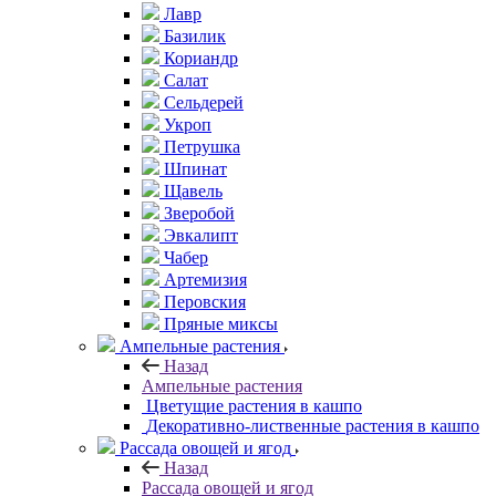
Лавр
Базилик
Кориандр
Салат
Сельдерей
Укроп
Петрушка
Шпинат
Щавель
Зверобой
Эвкалипт
Чабер
Артемизия
Перовския
Пряные миксы
Ампельные растения
Назад
Ампельные растения
Цветущие растения в кашпо
Декоративно-лиственные растения в кашпо
Рассада овощей и ягод
Назад
Рассада овощей и ягод