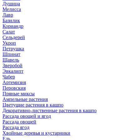
Душица
Мелисса
Лавр
Базилик
Кориандр
Салат
Сельдерей
Укроп
Петрушка
Шпинат
Щавель
Зверобой
Эвкалипт
Чабер
Артемизия
Перовския
Пряные миксы
Ампельные растения
Цветущие растения в кашпо
Декоративно-лиственные растения в кашпо
Рассада овощей и ягод
Рассада овощей
Рассада ягод
Хвойные деревья и кустарники
Ель