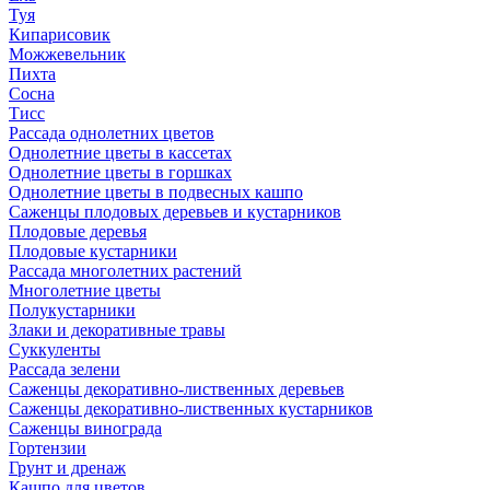
Туя
Кипарисовик
Можжевельник
Пихта
Сосна
Тисc
Рассада однолетних цветов
Однолетние цветы в кассетах
Однолетние цветы в горшках
Однолетние цветы в подвесных кашпо
Саженцы плодовых деревьев и кустарников
Плодовые деревья
Плодовые кустарники
Рассада многолетних растений
Многолетние цветы
Полукустарники
Злаки и декоративные травы
Суккуленты
Рассада зелени
Саженцы декоративно-лиственных деревьев
Саженцы декоративно-лиственных кустарников
Саженцы винограда
Гортензии
Грунт и дренаж
Кашпо для цветов