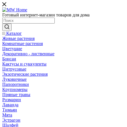
Готовый интернет-магазин товаров для дома
Каталог
Живые растения
Комнатные растения
Цветущие
Декоративно - лиственные
Бонсаи
Кактусы и суккуленты
Цитрусовые
Экзотические растения
Луковичные
Папоротники
Крупномеры
Пряные травы
Розмарин
Лаванда
Тимьян
Мята
Эстрагон
Шалфей