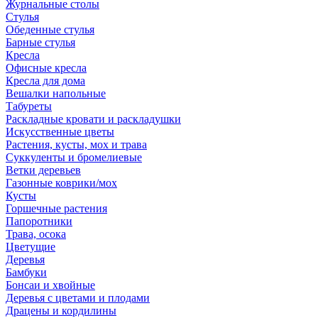
Журнальные столы
Стулья
Обеденные стулья
Барные стулья
Кресла
Офисные кресла
Кресла для дома
Вешалки напольные
Табуреты
Раскладные кровати и раскладушки
Искусственные цветы
Растения, кусты, мох и трава
Суккуленты и бромелиевые
Ветки деревьев
Газонные коврики/мох
Кусты
Горшечные растения
Папоротники
Трава, осока
Цветущие
Деревья
Бамбуки
Бонсаи и хвойные
Деревья с цветами и плодами
Драцены и кордилины