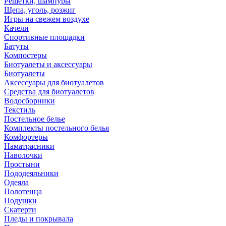
Решетки, шампуры
Щепа, уголь, розжиг
Игры на свежем воздухе
Качели
Спортивные площадки
Батуты
Компостеры
Биотуалеты и аксессуары
Биотуалеты
Аксессуары для биотуалетов
Средства для биотуалетов
Водосборники
Текстиль
Постельное белье
Комплекты постельного белья
Комфортеры
Наматрасники
Наволочки
Простыни
Пододеяльники
Одеяла
Полотенца
Подушки
Скатерти
Пледы и покрывала