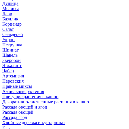
Душица
Мелисса
Лавр
Базилик
Кориандр
Салат
Сельдерей
Укроп
Петрушка
Шпинат
Щавель
Зверобой
Эвкалипт
Чабер
Артемизия
Перовския
Пряные миксы
Ампельные растения
Цветущие растения в кашпо
Декоративно-лиственные растения в кашпо
Рассада овощей и ягод
Рассада овощей
Рассада ягод
Хвойные деревья и кустарники
Ель