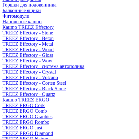
Горшки для подоконника
Балконные ящики
Фитомодули
Напольные кашпо
Кашпо TREEZ Effectory
TREEZ Effectory - Stone
TREEZ Effectory - Beton
TREEZ Effectory - Metal
TREEZ Effectory - Wood
TREEZ Effectory - Gloss
TREEZ Effectory - Wow
TREEZ Effectory - система автополива
TREEZ Effectory - Crystal
TREEZ Effectory - Volcano
TREEZ Effectory - Corten Steel
TREEZ Effectory - Black Stone
TREEZ Effectory - Quartz
Кашпо TREEZ ERGO
TREEZ ERGO Cork
TREEZ ERGO Comb
TREEZ ERGO Graphics
TREEZ ERGO Rombo
TREEZ ERGO Just
TREEZ ERGO Diamond
TREEZ ERGO Nature