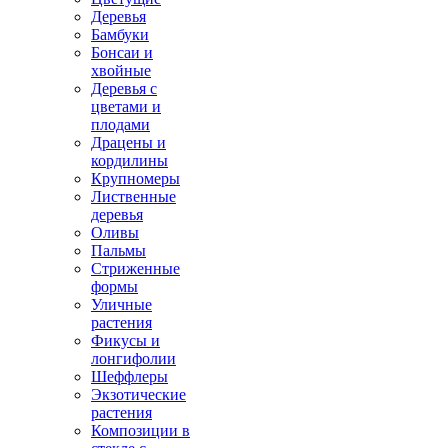
Деревья
Бамбуки
Бонсаи и
хвойные
Деревья с
цветами и
плодами
Драцены и
кордилины
Крупномеры
Лиственные
деревья
Оливы
Пальмы
Стриженные
формы
Уличные
растения
Фикусы и
лонгифолии
Шеффлеры
Экзотические
растения
Композиции в