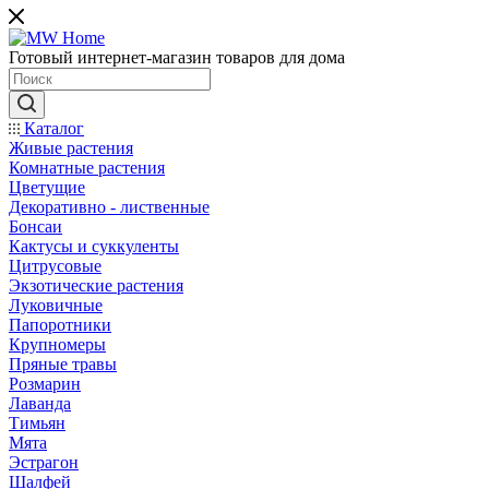
Готовый интернет-магазин товаров для дома
Каталог
Живые растения
Комнатные растения
Цветущие
Декоративно - лиственные
Бонсаи
Кактусы и суккуленты
Цитрусовые
Экзотические растения
Луковичные
Папоротники
Крупномеры
Пряные травы
Розмарин
Лаванда
Тимьян
Мята
Эстрагон
Шалфей