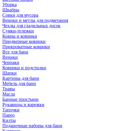
Уборка
Швабры
Совки для мусора
Веники и метлы для подметания
Чехлы для гладильных досок
Сумки-тележки
Ковры и коврики
Придверные коврики
Прикроватные коврики
Все для бани
Веники
Черпаки
Коврики и подстилки
Шапки
Картины для бани
Мебель для бани
Травы
Масла
Банные простыни
Рукавицы и варежки
Тапочки
Парео
Килты
Подарочные наборы для бани
Кэмпинг