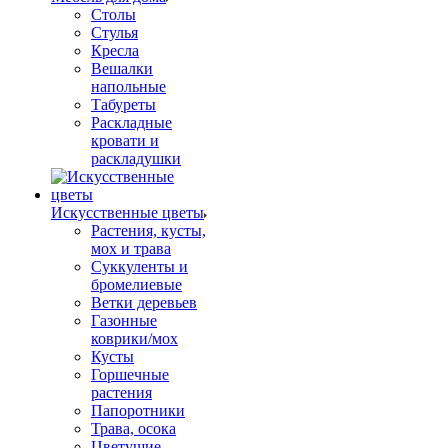
Столы
Стулья
Кресла
Вешалки
напольные
Табуреты
Раскладные
кровати и
раскладушки
Искусственные цветы
Растения, кусты,
мох и трава
Суккуленты и
бромелиевые
Ветки деревьев
Газонные
коврики/мох
Кусты
Горшечные
растения
Папоротники
Трава, осока
Цветущие