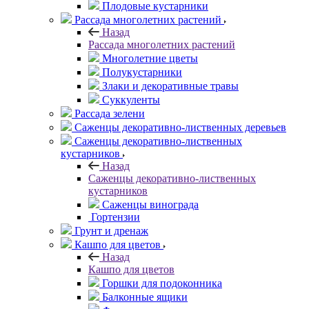
Плодовые кустарники
Рассада многолетних растений
Назад
Рассада многолетних растений
Многолетние цветы
Полукустарники
Злаки и декоративные травы
Суккуленты
Рассада зелени
Саженцы декоративно-лиственных деревьев
Саженцы декоративно-лиственных
кустарников
Назад
Саженцы декоративно-лиственных
кустарников
Саженцы винограда
Гортензии
Грунт и дренаж
Кашпо для цветов
Назад
Кашпо для цветов
Горшки для подоконника
Балконные ящики