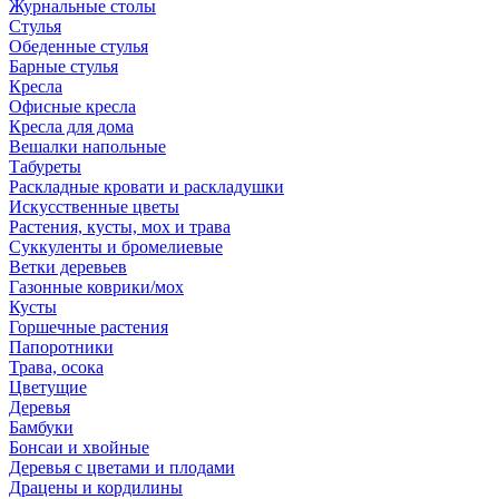
Журнальные столы
Стулья
Обеденные стулья
Барные стулья
Кресла
Офисные кресла
Кресла для дома
Вешалки напольные
Табуреты
Раскладные кровати и раскладушки
Искусственные цветы
Растения, кусты, мох и трава
Суккуленты и бромелиевые
Ветки деревьев
Газонные коврики/мох
Кусты
Горшечные растения
Папоротники
Трава, осока
Цветущие
Деревья
Бамбуки
Бонсаи и хвойные
Деревья с цветами и плодами
Драцены и кордилины