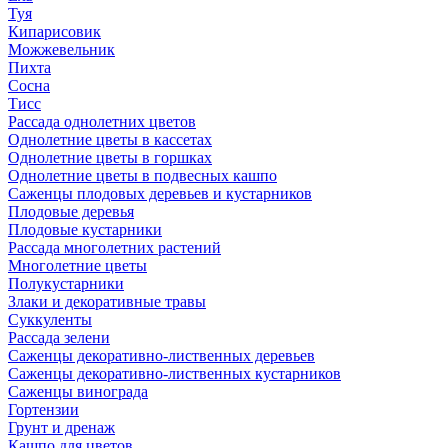
Туя
Кипарисовик
Можжевельник
Пихта
Сосна
Тисc
Рассада однолетних цветов
Однолетние цветы в кассетах
Однолетние цветы в горшках
Однолетние цветы в подвесных кашпо
Саженцы плодовых деревьев и кустарников
Плодовые деревья
Плодовые кустарники
Рассада многолетних растений
Многолетние цветы
Полукустарники
Злаки и декоративные травы
Суккуленты
Рассада зелени
Саженцы декоративно-лиственных деревьев
Саженцы декоративно-лиственных кустарников
Саженцы винограда
Гортензии
Грунт и дренаж
Кашпо для цветов