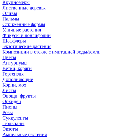
Крупномеры
Лиственные деревья
Оливы
Пальмы
Стриженные формы
Уличные растения
Фикусы и лонгифолии
Шеффлеры
Экзотические растения
Композиции в стекле с имитацией воды/земли
Цветы
Антуриумы
Ветки, коряги
Гортензия
Дополняющие
Корни, мох
Листы
Овощи, фрукты
Орхидеи
Пионы
Розы
Суккуленты
Тюльпаны
Экзоты
Ампельные растения