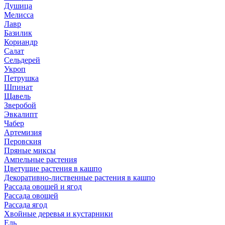
Душица
Мелисса
Лавр
Базилик
Кориандр
Салат
Сельдерей
Укроп
Петрушка
Шпинат
Щавель
Зверобой
Эвкалипт
Чабер
Артемизия
Перовския
Пряные миксы
Ампельные растения
Цветущие растения в кашпо
Декоративно-лиственные растения в кашпо
Рассада овощей и ягод
Рассада овощей
Рассада ягод
Хвойные деревья и кустарники
Ель