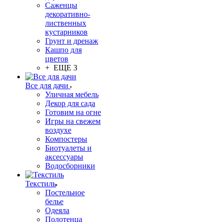
Саженцы
декоративно-
лиственных
кустарников
Грунт и дренаж
Кашпо для
цветов
+ ЕЩЕ 3
Все для дачи
Уличная мебель
Декор для сада
Готовим на огне
Игры на свежем
воздухе
Компостеры
Биотуалеты и
аксессуары
Водосборники
Текстиль
Постельное
белье
Одеяла
Полотенца