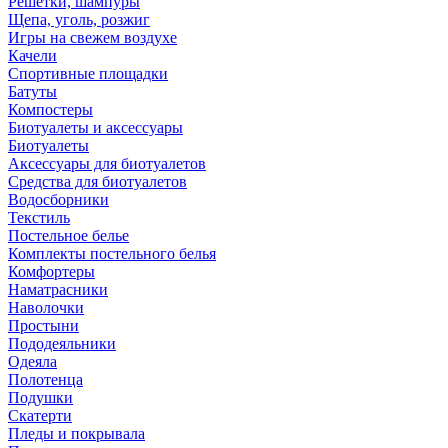
Решетки, шампуры
Щепа, уголь, розжиг
Игры на свежем воздухе
Качели
Спортивные площадки
Батуты
Компостеры
Биотуалеты и аксессуары
Биотуалеты
Аксессуары для биотуалетов
Средства для биотуалетов
Водосборники
Текстиль
Постельное белье
Комплекты постельного белья
Комфортеры
Наматрасники
Наволочки
Простыни
Пододеяльники
Одеяла
Полотенца
Подушки
Скатерти
Пледы и покрывала