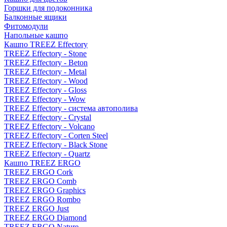
Горшки для подоконника
Балконные ящики
Фитомодули
Напольные кашпо
Кашпо TREEZ Effectory
TREEZ Effectory - Stone
TREEZ Effectory - Beton
TREEZ Effectory - Metal
TREEZ Effectory - Wood
TREEZ Effectory - Gloss
TREEZ Effectory - Wow
TREEZ Effectory - система автополива
TREEZ Effectory - Crystal
TREEZ Effectory - Volcano
TREEZ Effectory - Corten Steel
TREEZ Effectory - Black Stone
TREEZ Effectory - Quartz
Кашпо TREEZ ERGO
TREEZ ERGO Cork
TREEZ ERGO Comb
TREEZ ERGO Graphics
TREEZ ERGO Rombo
TREEZ ERGO Just
TREEZ ERGO Diamond
TREEZ ERGO Nature