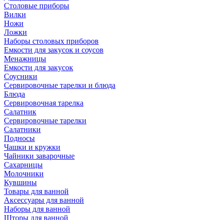
Столовые приборы
Вилки
Ножи
Ложки
Наборы столовых приборов
Емкости для закусок и соусов
Менажницы
Емкости для закусок
Соусники
Сервировочные тарелки и блюда
Блюда
Сервировочная тарелка
Салатник
Сервировочные тарелки
Салатники
Подносы
Чашки и кружки
Чайники заварочные
Сахарницы
Молочники
Кувшины
Товары для ванной
Аксессуары для ванной
Наборы для ванной
Шторы для ванной