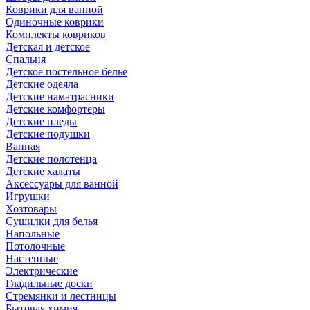
Коврики для ванной
Одиночные коврики
Комплекты ковриков
Детская и детское
Спальня
Детское постельное белье
Детские одеяла
Детские наматрасники
Детские комфортеры
Детские пледы
Детские подушки
Ванная
Детские полотенца
Детские халаты
Аксессуары для ванной
Игрушки
Хозтовары
Сушилки для белья
Напольные
Потолочные
Настенные
Электрические
Гладильные доски
Стремянки и лестницы
Бытовая химия