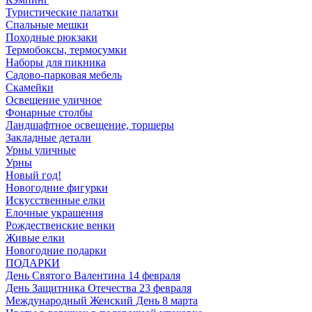
Туристические палатки
Спальные мешки
Походные рюкзаки
Термобоксы, термосумки
Наборы для пикника
Садово-парковая мебель
Скамейки
Освещение уличное
Фонарные столбы
Ландшафтное освещение, торшеры
Закладные детали
Урны уличные
Урны
Новый год!
Новогодние фигурки
Искусственные елки
Елочные украшения
Рождественские венки
Живые елки
Новогодние подарки
ПОДАРКИ
День Святого Валентина 14 февраля
День Защитника Отечества 23 февраля
Международный Женский День 8 марта