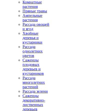
Комнатные
растения
Пряные травы
Ампельные
растения
Рассада овощей
и ягод
Хвойные
деревья и
кустарники
Рассада
однолетних
цветов
Саженцы
плодовых
деревьев и
кустарников
Рассада
многолетних
растений
Рассада зелени
Саженцы
декоративно-
лиственных
деревьев