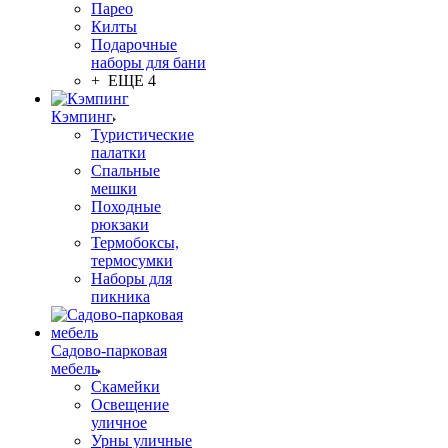
Парео
Килты
Подарочные
наборы для бани
+ ЕЩЕ 4
Кэмпинг
Туристические
палатки
Спальные
мешки
Походные
рюкзаки
Термобоксы,
термосумки
Наборы для
пикника
Садово-парковая
мебель
Скамейки
Освещение
уличное
Урны уличные