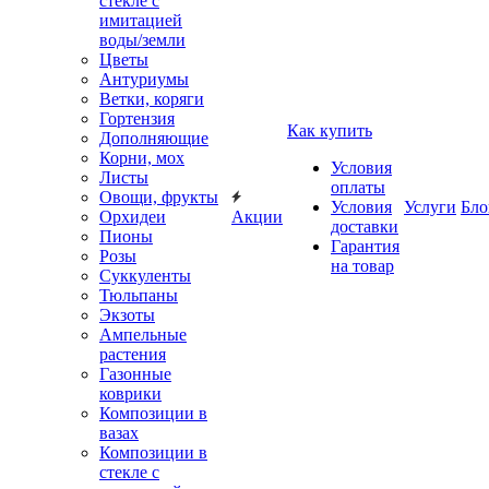
стекле с
имитацией
воды/земли
Цветы
Антуриумы
Ветки, коряги
Гортензия
Как купить
Дополняющие
Корни, мох
Условия
Листы
оплаты
Овощи, фрукты
Условия
Услуги
Бло
Орхидеи
Акции
доставки
Пионы
Гарантия
Розы
на товар
Суккуленты
Тюльпаны
Экзоты
Ампельные
растения
Газонные
коврики
Композиции в
вазах
Композиции в
стекле с