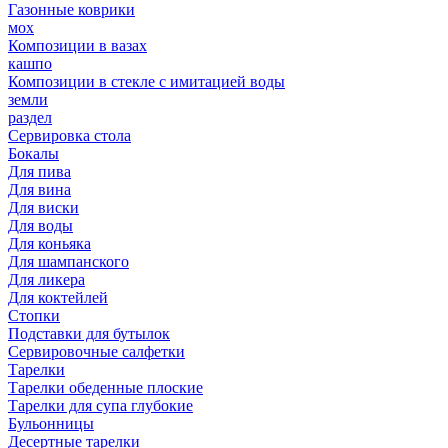
Газонные коврики
мох
Композиции в вазах
кашпо
Композиции в стекле с имитацией воды
земли
раздел
Сервировка стола
Бокалы
Для пива
Для вина
Для виски
Для воды
Для коньяка
Для шампанского
Для ликера
Для коктейлей
Стопки
Подставки для бутылок
Сервировочные салфетки
Тарелки
Тарелки обеденные плоские
Тарелки для супа глубокие
Бульонницы
Десертные тарелки