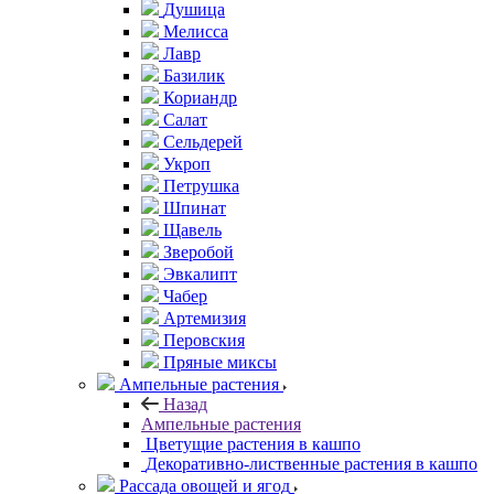
Душица
Мелисса
Лавр
Базилик
Кориандр
Салат
Сельдерей
Укроп
Петрушка
Шпинат
Щавель
Зверобой
Эвкалипт
Чабер
Артемизия
Перовския
Пряные миксы
Ампельные растения
Назад
Ампельные растения
Цветущие растения в кашпо
Декоративно-лиственные растения в кашпо
Рассада овощей и ягод