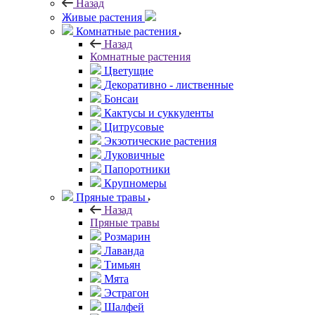
Назад
Живые растения
Комнатные растения
Назад
Комнатные растения
Цветущие
Декоративно - лиственные
Бонсаи
Кактусы и суккуленты
Цитрусовые
Экзотические растения
Луковичные
Папоротники
Крупномеры
Пряные травы
Назад
Пряные травы
Розмарин
Лаванда
Тимьян
Мята
Эстрагон
Шалфей