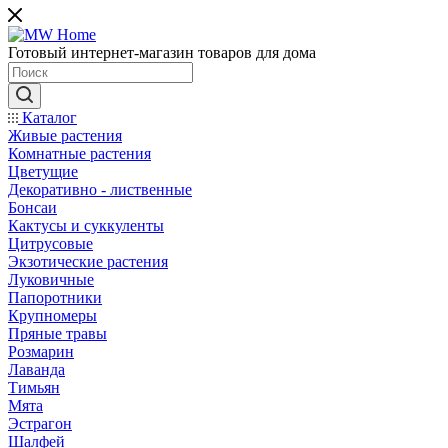
Готовый интернет-магазин товаров для дома
Каталог
Живые растения
Комнатные растения
Цветущие
Декоративно - лиственные
Бонсаи
Кактусы и суккуленты
Цитрусовые
Экзотические растения
Луковичные
Папоротники
Крупномеры
Пряные травы
Розмарин
Лаванда
Тимьян
Мята
Эстрагон
Шалфей