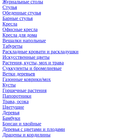
Журнальные столы
Стулья
Обеденные стулья
Барные стулья
Кресла
Офисные кресла
Кресла для дома
Вешалки напольные
Табуреты
Раскладные кровати и раскладушки
Искусственные цветы
Растения, кусты, мох и трава
Суккуленты и бромелиевые
Ветки деревьев
Газонные коврики/мох
Кусты
Горшечные растения
Папоротники
Трава, осока
Цветущие
Деревья
Бамбуки
Бонсаи и хвойные
Деревья с цветами и плодами
Драцены и кордилины