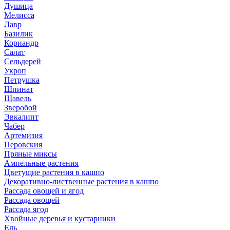
Душица
Мелисса
Лавр
Базилик
Кориандр
Салат
Сельдерей
Укроп
Петрушка
Шпинат
Щавель
Зверобой
Эвкалипт
Чабер
Артемизия
Перовския
Пряные миксы
Ампельные растения
Цветущие растения в кашпо
Декоративно-лиственные растения в кашпо
Рассада овощей и ягод
Рассада овощей
Рассада ягод
Хвойные деревья и кустарники
Ель