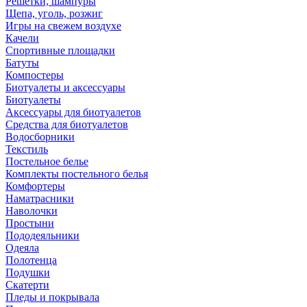
Решетки, шампуры
Щепа, уголь, розжиг
Игры на свежем воздухе
Качели
Спортивные площадки
Батуты
Компостеры
Биотуалеты и аксессуары
Биотуалеты
Аксессуары для биотуалетов
Средства для биотуалетов
Водосборники
Текстиль
Постельное белье
Комплекты постельного белья
Комфортеры
Наматрасники
Наволочки
Простыни
Пододеяльники
Одеяла
Полотенца
Подушки
Скатерти
Пледы и покрывала