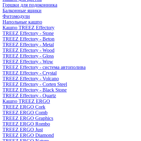
Горшки для подоконника
Балконные ящики
Фитомодули
Напольные кашпо
Кашпо TREEZ Effectory
TREEZ Effectory - Stone
TREEZ Effectory - Beton
TREEZ Effectory - Metal
TREEZ Effectory - Wood
TREEZ Effectory - Gloss
TREEZ Effectory - Wow
TREEZ Effectory - система автополива
TREEZ Effectory - Crystal
TREEZ Effectory - Volcano
TREEZ Effectory - Corten Steel
TREEZ Effectory - Black Stone
TREEZ Effectory - Quartz
Кашпо TREEZ ERGO
TREEZ ERGO Cork
TREEZ ERGO Comb
TREEZ ERGO Graphics
TREEZ ERGO Rombo
TREEZ ERGO Just
TREEZ ERGO Diamond
TREEZ ERGO Nature