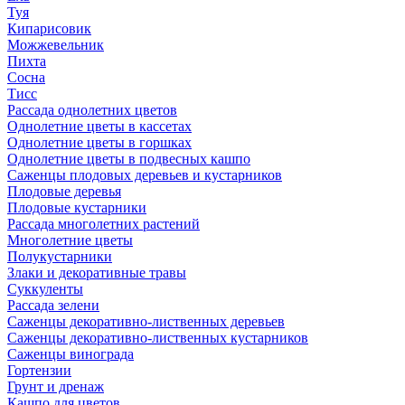
Туя
Кипарисовик
Можжевельник
Пихта
Сосна
Тисc
Рассада однолетних цветов
Однолетние цветы в кассетах
Однолетние цветы в горшках
Однолетние цветы в подвесных кашпо
Саженцы плодовых деревьев и кустарников
Плодовые деревья
Плодовые кустарники
Рассада многолетних растений
Многолетние цветы
Полукустарники
Злаки и декоративные травы
Суккуленты
Рассада зелени
Саженцы декоративно-лиственных деревьев
Саженцы декоративно-лиственных кустарников
Саженцы винограда
Гортензии
Грунт и дренаж
Кашпо для цветов