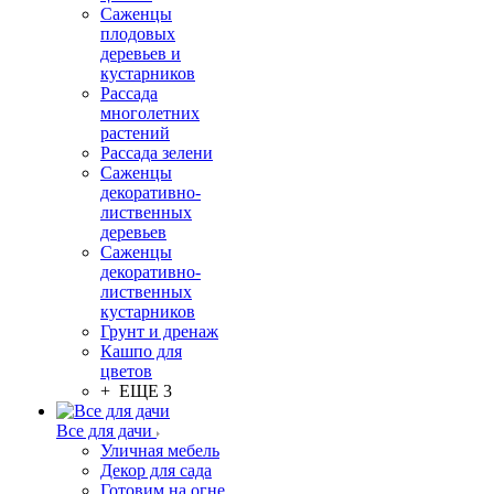
Саженцы
плодовых
деревьев и
кустарников
Рассада
многолетних
растений
Рассада зелени
Саженцы
декоративно-
лиственных
деревьев
Саженцы
декоративно-
лиственных
кустарников
Грунт и дренаж
Кашпо для
цветов
+ ЕЩЕ 3
Все для дачи
Уличная мебель
Декор для сада
Готовим на огне