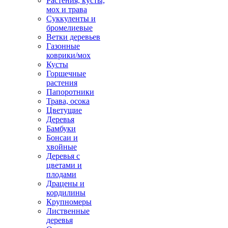
Растения, кусты,
мох и трава
Суккуленты и
бромелиевые
Ветки деревьев
Газонные
коврики/мох
Кусты
Горшечные
растения
Папоротники
Трава, осока
Цветущие
Деревья
Бамбуки
Бонсаи и
хвойные
Деревья с
цветами и
плодами
Драцены и
кордилины
Крупномеры
Лиственные
деревья