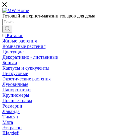
Готовый интернет-магазин товаров для дома
Каталог
Живые растения
Комнатные растения
Цветущие
Декоративно - лиственные
Бонсаи
Кактусы и суккуленты
Цитрусовые
Экзотические растения
Луковичные
Папоротники
Крупномеры
Пряные травы
Розмарин
Лаванда
Тимьян
Мята
Эстрагон
Шалфей