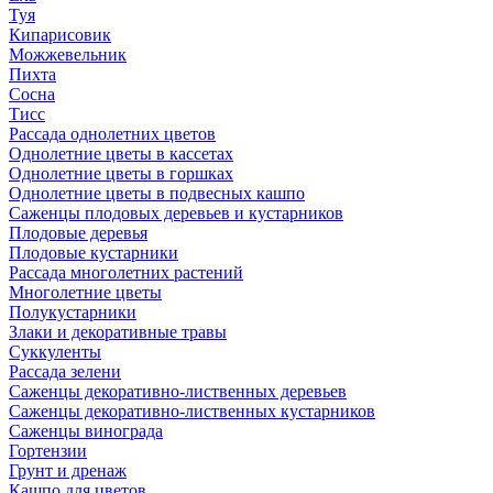
Туя
Кипарисовик
Можжевельник
Пихта
Сосна
Тисc
Рассада однолетних цветов
Однолетние цветы в кассетах
Однолетние цветы в горшках
Однолетние цветы в подвесных кашпо
Саженцы плодовых деревьев и кустарников
Плодовые деревья
Плодовые кустарники
Рассада многолетних растений
Многолетние цветы
Полукустарники
Злаки и декоративные травы
Суккуленты
Рассада зелени
Саженцы декоративно-лиственных деревьев
Саженцы декоративно-лиственных кустарников
Саженцы винограда
Гортензии
Грунт и дренаж
Кашпо для цветов