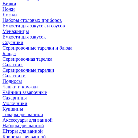
Вилки
Ножи
Ложки
Наборы столовых приборов
Емкости для закусок и соусов
Менажницы
Емкости для закусок
Соусники
Сервировочные тарелки и блюда
Блюда
Сервировочная тарелка
Салатник
Сервировочные тарелки
Салатники
Подносы
Чашки и кружки
Чайники заварочные
Сахарницы
Молочники
Кувшины
Товары для ванной
Аксессуары для ванной
Наборы для ванной
Шторы для ванной
Коврики для ванной