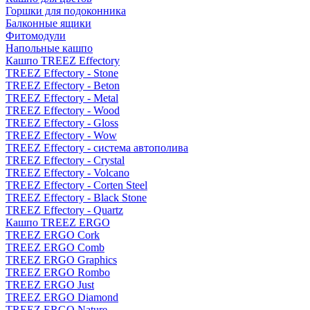
Горшки для подоконника
Балконные ящики
Фитомодули
Напольные кашпо
Кашпо TREEZ Effectory
TREEZ Effectory - Stone
TREEZ Effectory - Beton
TREEZ Effectory - Metal
TREEZ Effectory - Wood
TREEZ Effectory - Gloss
TREEZ Effectory - Wow
TREEZ Effectory - система автополива
TREEZ Effectory - Crystal
TREEZ Effectory - Volcano
TREEZ Effectory - Corten Steel
TREEZ Effectory - Black Stone
TREEZ Effectory - Quartz
Кашпо TREEZ ERGO
TREEZ ERGO Cork
TREEZ ERGO Comb
TREEZ ERGO Graphics
TREEZ ERGO Rombo
TREEZ ERGO Just
TREEZ ERGO Diamond
TREEZ ERGO Nature