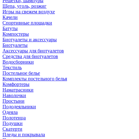
Решетки, шампуры
Щепа, уголь, розжиг
Игры на свежем воздухе
Качели
Спортивные площадки
Батуты
Компостеры
Биотуалеты и аксессуары
Биотуалеты
Аксессуары для биотуалетов
Средства для биотуалетов
Водосборники
Текстиль
Постельное белье
Комплекты постельного белья
Комфортеры
Наматрасники
Наволочки
Простыни
Пододеяльники
Одеяла
Полотенца
Подушки
Скатерти
Пледы и покрывала