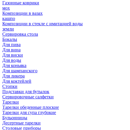
Газонные коврики
мох
Композиции в вазах
кашпо
Композиции в стекле с имитацией воды
земли
Сервировка стола
Бокалы
Для пива
Для вина
Для виски
Для воды
Для коньяка
Для шампанского
Для ликера
Для коктейлей
Стопки
Подставки для бутылок
Сервировочные салфетки
Тарелки
Тарелки обеденные плоские
Тарелки для супа глубокие
Бульонницы
Десертные тарелки
Столовые приборы