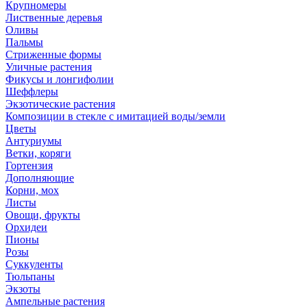
Крупномеры
Лиственные деревья
Оливы
Пальмы
Стриженные формы
Уличные растения
Фикусы и лонгифолии
Шеффлеры
Экзотические растения
Композиции в стекле с имитацией воды/земли
Цветы
Антуриумы
Ветки, коряги
Гортензия
Дополняющие
Корни, мох
Листы
Овощи, фрукты
Орхидеи
Пионы
Розы
Суккуленты
Тюльпаны
Экзоты
Ампельные растения