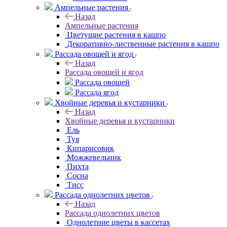
Ампельные растения
Назад
Ампельные растения
Цветущие растения в кашпо
Декоративно-лиственные растения в кашпо
Рассада овощей и ягод
Назад
Рассада овощей и ягод
Рассада овощей
Рассада ягод
Хвойные деревья и кустарники
Назад
Хвойные деревья и кустарники
Ель
Туя
Кипарисовик
Можжевельник
Пихта
Сосна
Тисc
Рассада однолетних цветов
Назад
Рассада однолетних цветов
Однолетние цветы в кассетах