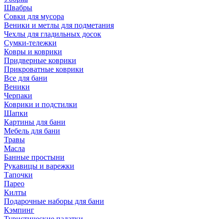
Швабры
Совки для мусора
Веники и метлы для подметания
Чехлы для гладильных досок
Сумки-тележки
Ковры и коврики
Придверные коврики
Прикроватные коврики
Все для бани
Веники
Черпаки
Коврики и подстилки
Шапки
Картины для бани
Мебель для бани
Травы
Масла
Банные простыни
Рукавицы и варежки
Тапочки
Парео
Килты
Подарочные наборы для бани
Кэмпинг
Туристические палатки