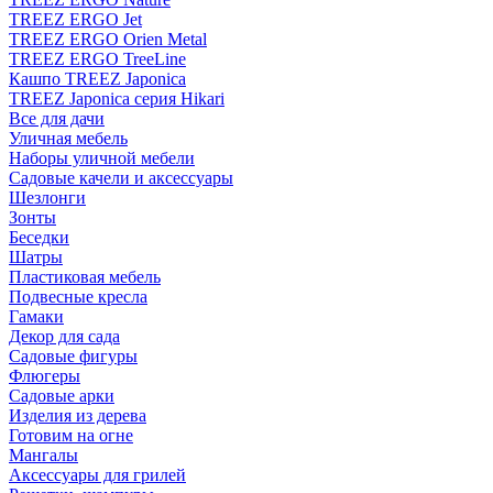
TREEZ ERGO Jet
TREEZ ERGO Orien Metal
TREEZ ERGO TreeLine
Кашпо TREEZ Japonica
TREEZ Japonica серия Hikari
Все для дачи
Уличная мебель
Наборы уличной мебели
Садовые качели и аксессуары
Шезлонги
Зонты
Беседки
Шатры
Пластиковая мебель
Подвесные кресла
Гамаки
Декор для сада
Садовые фигуры
Флюгеры
Садовые арки
Изделия из дерева
Готовим на огне
Мангалы
Аксессуары для грилей