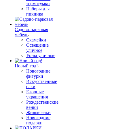
термосумки
Наборы для
пикника
Садово-парковая
мебель
Скамейки
Освещение
уличное
Урны уличные
Новый год!
Новогодние
фигурки
Искусственные
елки
Елочные
украшения
Рождественские
венки
Живые елки
Новогодние
подарки