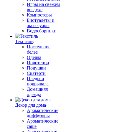
Игры на свежем
воздухе
Компостеры
Биотуалеты и
аксессуары
Водосборники
Текстиль
Постельное
белье
Одеяла
Полотенца
Подушки
Скатерти
Пледы и
покрывала
Домашняя
одежда
Декор для дома
Ароматические
диффузоры
Ароматические
саше
Ароматические