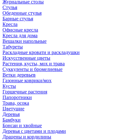
Журнальные столы
Стулья
Обеденные стулья
Барные стулья
Кресла
Офисные кресла
Кресла для дома
Вешалки напольные
Табуреты
Раскладные кровати и раскладушки
Искусственные цветы
Растения, кусты, мох и трава
Суккуленты и бромелиевые
Ветки деревьев
Газонные коврики/мох
Кусты
Горшечные растения
Папоротники
Трава, осока
Цветущие
Деревья
Бамбуки
Бонсаи и хвойные
Деревья с цветами и плодами
Драцены и кордилины