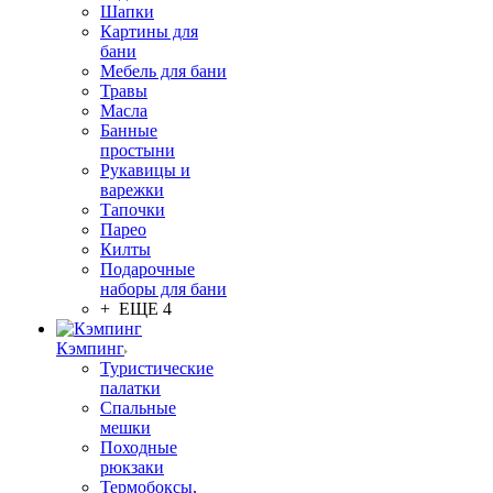
Шапки
Картины для
бани
Мебель для бани
Травы
Масла
Банные
простыни
Рукавицы и
варежки
Тапочки
Парео
Килты
Подарочные
наборы для бани
+ ЕЩЕ 4
Кэмпинг
Туристические
палатки
Спальные
мешки
Походные
рюкзаки
Термобоксы,