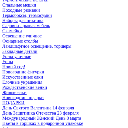
Спальные мешки
Походные рюкзаки
Термобоксы, термосумки
Наборы для пикника
Садово-парковая мебель
Скамейки
Освещение уличное
Фонарные столбы
Ландшафтное освещение, торшеры
Закладные детали
Урны уличные
Урны
Новый год!
Новогодние фигурки
Искусственные елки
Елочные украшения
Рождественские венки
Живые елки
Новогодние подарки
ПОДАРКИ
День Святого Валентина 14 февраля
День Защитника Отечества 23 февраля
Международный Женский День 8 марта
Цветы в горшках в подарочной упаковке