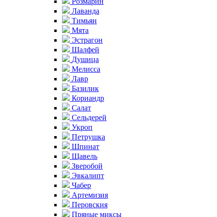
Розмарин
Лаванда
Тимьян
Мята
Эстрагон
Шалфей
Душица
Мелисса
Лавр
Базилик
Кориандр
Салат
Сельдерей
Укроп
Петрушка
Шпинат
Щавель
Зверобой
Эвкалипт
Чабер
Артемизия
Перовския
Пряные миксы