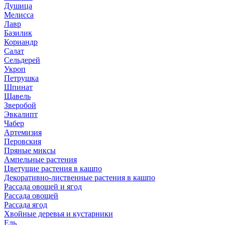
Душица
Мелисса
Лавр
Базилик
Кориандр
Салат
Сельдерей
Укроп
Петрушка
Шпинат
Щавель
Зверобой
Эвкалипт
Чабер
Артемизия
Перовския
Пряные миксы
Ампельные растения
Цветущие растения в кашпо
Декоративно-лиственные растения в кашпо
Рассада овощей и ягод
Рассада овощей
Рассада ягод
Хвойные деревья и кустарники
Ель