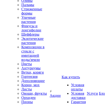
Оливы
Пальмы
Стриженные
формы
Уличные
растения
Фикусы и
лонгифолии
Шеффлеры
Экзотические
растения
Композиции в
стекле с
имитацией
воды/земли
Цветы
Антуриумы
Ветки, коряги
Гортензия
Как купить
Дополняющие
Корни, мох
Условия
Листы
оплаты
Овощи, фрукты
Условия
Услуги
Бло
Акции
Орхидеи
доставки
Пионы
Гарантия