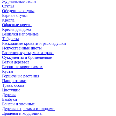
Журнальные столы
Стулья
Обеденные стулья
Барные стулья
Кресла
Офисные кресла
Кресла для дома
Вешалки напольные
Табуреты
Раскладные кровати и раскладушки
Искусственные цветы
Растения, кусты, мох и трава
Суккуленты и бромелиевые
Ветки деревьев
Газонные коврики/мох
Кусты
Горшечные растения
Папоротники
Трава, осока
Цветущие
Деревья
Бамбуки
Бонсаи и хвойные
Деревья с цветами и плодами
Драцены и кордилины