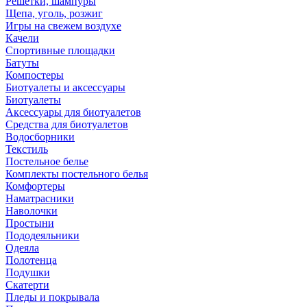
Решетки, шампуры
Щепа, уголь, розжиг
Игры на свежем воздухе
Качели
Спортивные площадки
Батуты
Компостеры
Биотуалеты и аксессуары
Биотуалеты
Аксессуары для биотуалетов
Средства для биотуалетов
Водосборники
Текстиль
Постельное белье
Комплекты постельного белья
Комфортеры
Наматрасники
Наволочки
Простыни
Пододеяльники
Одеяла
Полотенца
Подушки
Скатерти
Пледы и покрывала