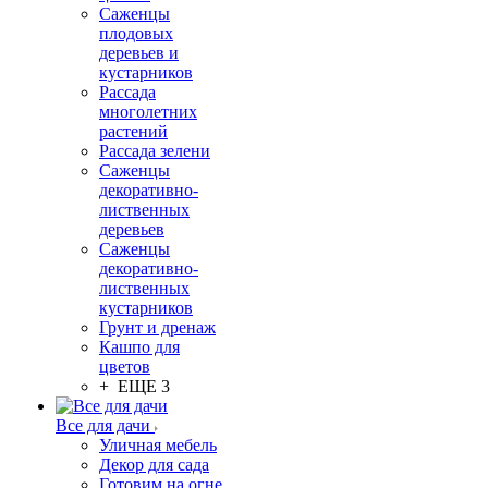
Саженцы
плодовых
деревьев и
кустарников
Рассада
многолетних
растений
Рассада зелени
Саженцы
декоративно-
лиственных
деревьев
Саженцы
декоративно-
лиственных
кустарников
Грунт и дренаж
Кашпо для
цветов
+ ЕЩЕ 3
Все для дачи
Уличная мебель
Декор для сада
Готовим на огне