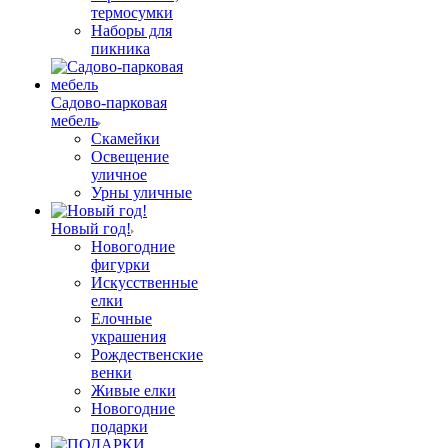
термосумки
Наборы для
пикника
Садово-парковая
мебель
Скамейки
Освещение
уличное
Урны уличные
Новый год!
Новогодние
фигурки
Искусственные
елки
Елочные
украшения
Рождественские
венки
Живые елки
Новогодние
подарки