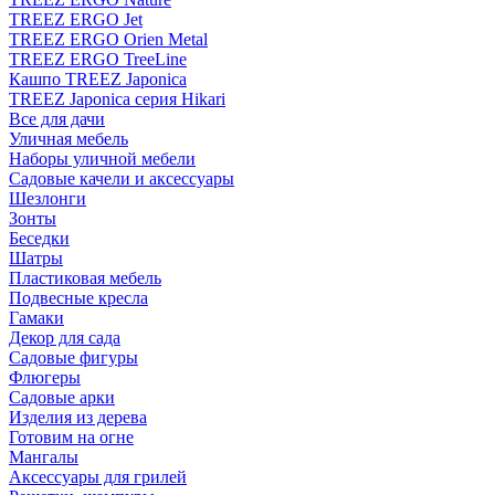
TREEZ ERGO Jet
TREEZ ERGO Orien Metal
TREEZ ERGO TreeLine
Кашпо TREEZ Japonica
TREEZ Japonica серия Hikari
Все для дачи
Уличная мебель
Наборы уличной мебели
Садовые качели и аксессуары
Шезлонги
Зонты
Беседки
Шатры
Пластиковая мебель
Подвесные кресла
Гамаки
Декор для сада
Садовые фигуры
Флюгеры
Садовые арки
Изделия из дерева
Готовим на огне
Мангалы
Аксессуары для грилей