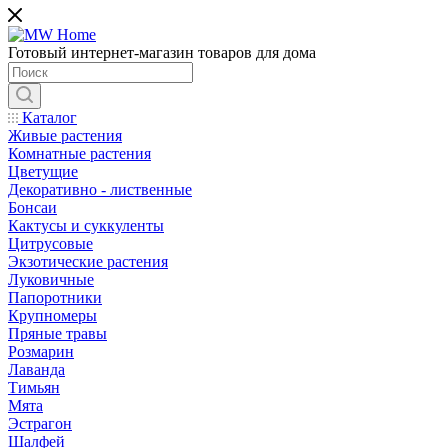
Готовый интернет-магазин товаров для дома
Каталог
Живые растения
Комнатные растения
Цветущие
Декоративно - лиственные
Бонсаи
Кактусы и суккуленты
Цитрусовые
Экзотические растения
Луковичные
Папоротники
Крупномеры
Пряные травы
Розмарин
Лаванда
Тимьян
Мята
Эстрагон
Шалфей