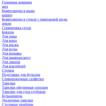
Газонные коврики
мох
Композиции в вазах
кашпо
Композиции в стекле с имитацией воды
земли
Сервировка стола
Бокалы
Для пива
Для вина
Для виски
Для воды
Для коньяка
Для шампанского
Для ликера
Для коктейлей
Стопки
Подставки для бутылок
Сервировочные салфетки
Тарелки
Тарелки обеденные плоские
Тарелки для супа глубокие
Бульонницы
Десертные тарелки
Столовые приборы