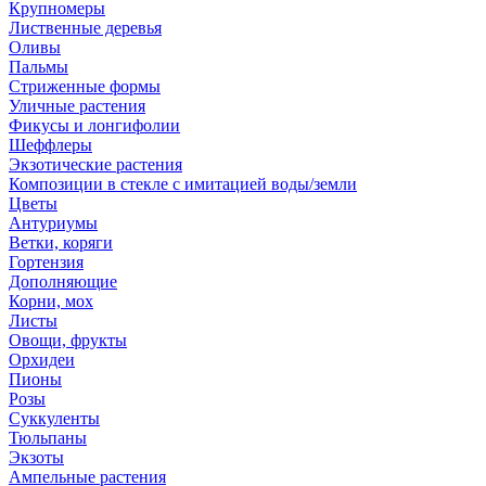
Крупномеры
Лиственные деревья
Оливы
Пальмы
Стриженные формы
Уличные растения
Фикусы и лонгифолии
Шеффлеры
Экзотические растения
Композиции в стекле с имитацией воды/земли
Цветы
Антуриумы
Ветки, коряги
Гортензия
Дополняющие
Корни, мох
Листы
Овощи, фрукты
Орхидеи
Пионы
Розы
Суккуленты
Тюльпаны
Экзоты
Ампельные растения