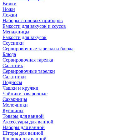
Вилки
Ножи
Ложки
Наборы столовых приборов
Емкости для закусок и соусов
Менажницы
Емкости для закусок
Соусники
Сервировочные тарелки и блюда
Блюда
Сервировочная тарелка
Салатник
Сервировочные тарелки
Салатники
Подносы
Чашки и кружки
Чайники заварочные
Сахарницы
Молочники
Кувшины
Товары для ванной
Аксессуары для ванной
Наборы для ванной
Шторы для ванной
Коврики для ванной