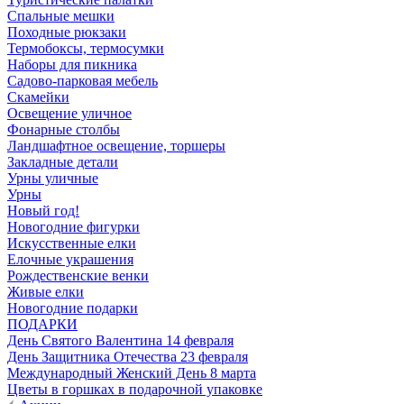
Спальные мешки
Походные рюкзаки
Термобоксы, термосумки
Наборы для пикника
Садово-парковая мебель
Скамейки
Освещение уличное
Фонарные столбы
Ландшафтное освещение, торшеры
Закладные детали
Урны уличные
Урны
Новый год!
Новогодние фигурки
Искусственные елки
Елочные украшения
Рождественские венки
Живые елки
Новогодние подарки
ПОДАРКИ
День Святого Валентина 14 февраля
День Защитника Отечества 23 февраля
Международный Женский День 8 марта
Цветы в горшках в подарочной упаковке