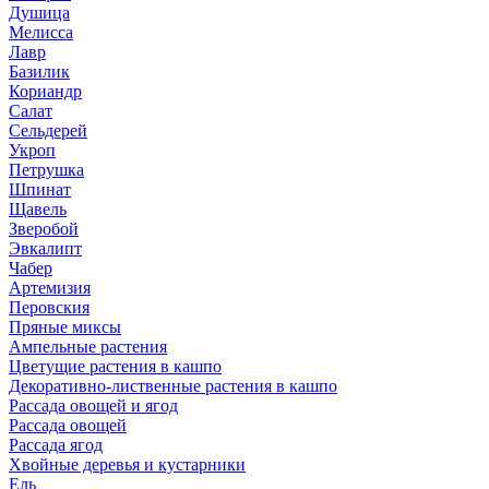
Душица
Мелисса
Лавр
Базилик
Кориандр
Салат
Сельдерей
Укроп
Петрушка
Шпинат
Щавель
Зверобой
Эвкалипт
Чабер
Артемизия
Перовския
Пряные миксы
Ампельные растения
Цветущие растения в кашпо
Декоративно-лиственные растения в кашпо
Рассада овощей и ягод
Рассада овощей
Рассада ягод
Хвойные деревья и кустарники
Ель