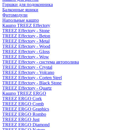
Горшки для подоконника
Балконные ящики
Фитомодули
Напольные кашпо
Кашпо TREEZ Effectory
TREEZ Effectory - Stone
TREEZ Effectory - Beton
TREEZ Effectory - Metal
TREEZ Effectory - Wood
TREEZ Effectory - Gloss
TREEZ Effectory - Wow
TREEZ Effectory - система автополива
TREEZ Effectory - Crystal
TREEZ Effectory - Volcano
TREEZ Effectory - Corten Steel
TREEZ Effectory - Black Stone
TREEZ Effectory - Quartz
Кашпо TREEZ ERGO
TREEZ ERGO Cork
TREEZ ERGO Comb
TREEZ ERGO Graphics
TREEZ ERGO Rombo
TREEZ ERGO Just
TREEZ ERGO Diamond
TREEZ ERGO Nature