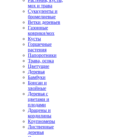
Растения, кусты,
мох и трава
Суккуленты и
бромелиевые
Ветки деревьев
Газонные
коврики/мох
Кусты
Горшечные
растения
Папоротники
Трава, осока
Цветущие
Деревья
Бамбуки
Бонсаи и
хвойные
Деревья с
цветами и
плодами
Драцены и
кордилины
Крупномеры
Лиственные
деревья