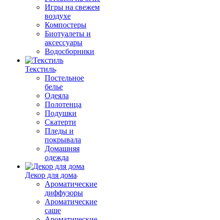
Игры на свежем
воздухе
Компостеры
Биотуалеты и
аксессуары
Водосборники
Текстиль
Постельное
белье
Одеяла
Полотенца
Подушки
Скатерти
Пледы и
покрывала
Домашняя
одежда
Декор для дома
Ароматические
диффузоры
Ароматические
саше
Ароматические