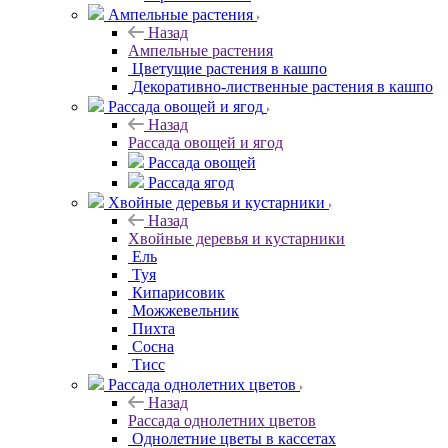
Ампельные растения
Назад
Ампельные растения
Цветущие растения в кашпо
Декоративно-лиственные растения в кашпо
Рассада овощей и ягод
Назад
Рассада овощей и ягод
Рассада овощей
Рассада ягод
Хвойные деревья и кустарники
Назад
Хвойные деревья и кустарники
Ель
Туя
Кипарисовик
Можжевельник
Пихта
Сосна
Тисc
Рассада однолетних цветов
Назад
Рассада однолетних цветов
Однолетние цветы в кассетах