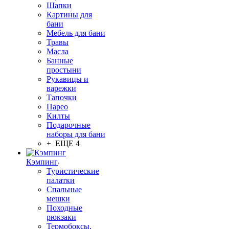
Шапки
Картины для
бани
Мебель для бани
Травы
Масла
Банные
простыни
Рукавицы и
варежки
Тапочки
Парео
Килты
Подарочные
наборы для бани
+ ЕЩЕ 4
Кэмпинг
Туристические
палатки
Спальные
мешки
Походные
рюкзаки
Термобоксы,