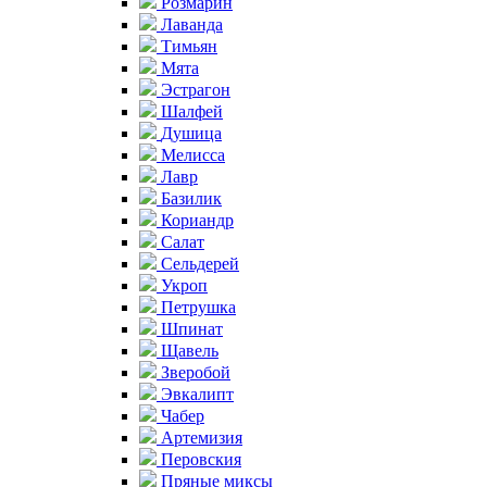
Розмарин
Лаванда
Тимьян
Мята
Эстрагон
Шалфей
Душица
Мелисса
Лавр
Базилик
Кориандр
Салат
Сельдерей
Укроп
Петрушка
Шпинат
Щавель
Зверобой
Эвкалипт
Чабер
Артемизия
Перовския
Пряные миксы