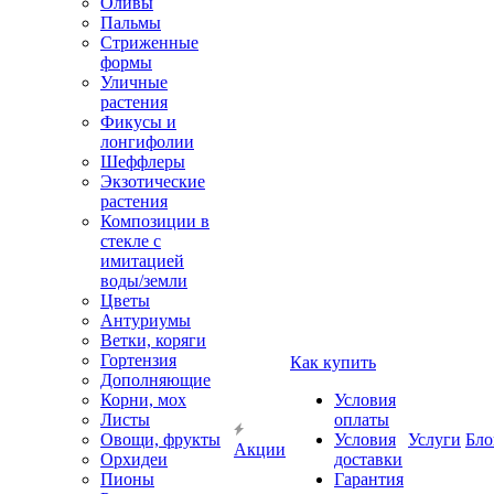
Оливы
Пальмы
Стриженные
формы
Уличные
растения
Фикусы и
лонгифолии
Шеффлеры
Экзотические
растения
Композиции в
стекле с
имитацией
воды/земли
Цветы
Антуриумы
Ветки, коряги
Гортензия
Как купить
Дополняющие
Корни, мох
Условия
Листы
оплаты
Овощи, фрукты
Условия
Услуги
Бло
Акции
Орхидеи
доставки
Пионы
Гарантия