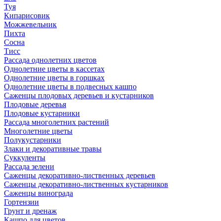
Туя
Кипарисовик
Можжевельник
Пихта
Сосна
Тисc
Рассада однолетних цветов
Однолетние цветы в кассетах
Однолетние цветы в горшках
Однолетние цветы в подвесных кашпо
Саженцы плодовых деревьев и кустарников
Плодовые деревья
Плодовые кустарники
Рассада многолетних растений
Многолетние цветы
Полукустарники
Злаки и декоративные травы
Суккуленты
Рассада зелени
Саженцы декоративно-лиственных деревьев
Саженцы декоративно-лиственных кустарников
Саженцы винограда
Гортензии
Грунт и дренаж
Кашпо для цветов