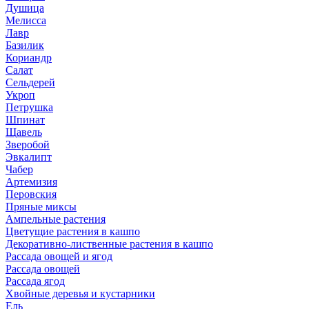
Душица
Мелисса
Лавр
Базилик
Кориандр
Салат
Сельдерей
Укроп
Петрушка
Шпинат
Щавель
Зверобой
Эвкалипт
Чабер
Артемизия
Перовския
Пряные миксы
Ампельные растения
Цветущие растения в кашпо
Декоративно-лиственные растения в кашпо
Рассада овощей и ягод
Рассада овощей
Рассада ягод
Хвойные деревья и кустарники
Ель