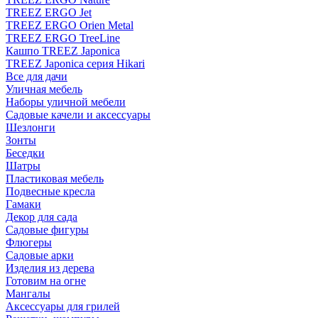
TREEZ ERGO Jet
TREEZ ERGO Orien Metal
TREEZ ERGO TreeLine
Кашпо TREEZ Japonica
TREEZ Japonica серия Hikari
Все для дачи
Уличная мебель
Наборы уличной мебели
Садовые качели и аксессуары
Шезлонги
Зонты
Беседки
Шатры
Пластиковая мебель
Подвесные кресла
Гамаки
Декор для сада
Садовые фигуры
Флюгеры
Садовые арки
Изделия из дерева
Готовим на огне
Мангалы
Аксессуары для грилей