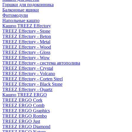
Горшки для подоконника
Балконные ящики
Фитомодули
Напольные кашпо
Кашпо TREEZ Effectory
TREEZ Effectory - Stone
TREEZ Effectory - Beton
TREEZ Effectory - Metal
TREEZ Effectory - Wood
TREEZ Effectory - Gloss
TREEZ Effectory - Wow
TREEZ Effectory - система автополива
TREEZ Effectory - Crystal
TREEZ Effectory - Volcano
TREEZ Effectory - Corten Steel
TREEZ Effectory - Black Stone
TREEZ Effectory - Quartz
Кашпо TREEZ ERGO
TREEZ ERGO Cork
TREEZ ERGO Comb
TREEZ ERGO Graphics
TREEZ ERGO Rombo
TREEZ ERGO Just
TREEZ ERGO Diamond
TREEZ ERGO Nature