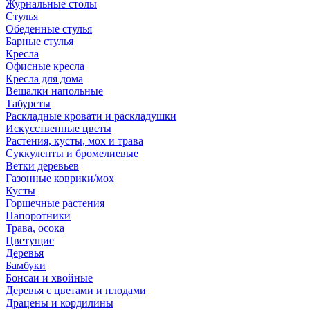
Журнальные столы
Стулья
Обеденные стулья
Барные стулья
Кресла
Офисные кресла
Кресла для дома
Вешалки напольные
Табуреты
Раскладные кровати и раскладушки
Искусственные цветы
Растения, кусты, мох и трава
Суккуленты и бромелиевые
Ветки деревьев
Газонные коврики/мох
Кусты
Горшечные растения
Папоротники
Трава, осока
Цветущие
Деревья
Бамбуки
Бонсаи и хвойные
Деревья с цветами и плодами
Драцены и кордилины