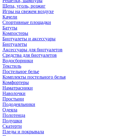
Решетки, шампуры
Щепа, уголь, розжиг
Игры на свежем воздухе
Качели
Спортивные площадки
Батуты
Компостеры
Биотуалеты и аксессуары
Биотуалеты
Аксессуары для биотуалетов
Средства для биотуалетов
Водосборники
Текстиль
Постельное белье
Комплекты постельного белья
Комфортеры
Наматрасники
Наволочки
Простыни
Пододеяльники
Одеяла
Полотенца
Подушки
Скатерти
Пледы и покрывала