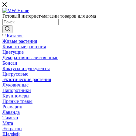
Готовый интернет-магазин товаров для дома
Каталог
Живые растения
Комнатные растения
Цветущие
Декоративно - лиственные
Бонсаи
Кактусы и суккуленты
Цитрусовые
Экзотические растения
Луковичные
Папоротники
Крупномеры
Пряные травы
Розмарин
Лаванда
Тимьян
Мята
Эстрагон
Шалфей