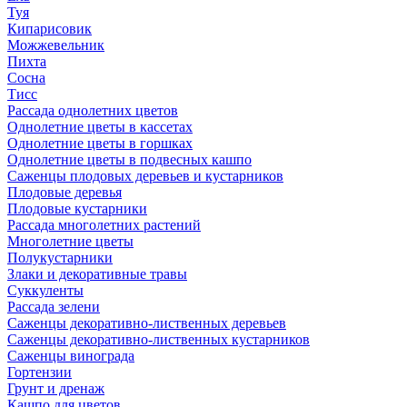
Туя
Кипарисовик
Можжевельник
Пихта
Сосна
Тисc
Рассада однолетних цветов
Однолетние цветы в кассетах
Однолетние цветы в горшках
Однолетние цветы в подвесных кашпо
Саженцы плодовых деревьев и кустарников
Плодовые деревья
Плодовые кустарники
Рассада многолетних растений
Многолетние цветы
Полукустарники
Злаки и декоративные травы
Суккуленты
Рассада зелени
Саженцы декоративно-лиственных деревьев
Саженцы декоративно-лиственных кустарников
Саженцы винограда
Гортензии
Грунт и дренаж
Кашпо для цветов