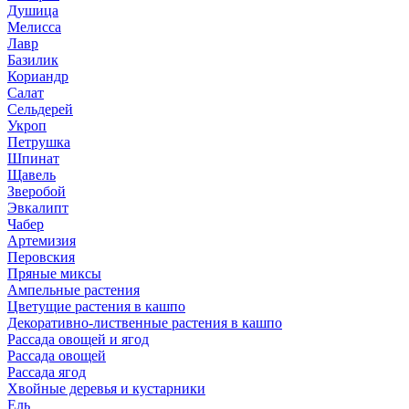
Душица
Мелисса
Лавр
Базилик
Кориандр
Салат
Сельдерей
Укроп
Петрушка
Шпинат
Щавель
Зверобой
Эвкалипт
Чабер
Артемизия
Перовския
Пряные миксы
Ампельные растения
Цветущие растения в кашпо
Декоративно-лиственные растения в кашпо
Рассада овощей и ягод
Рассада овощей
Рассада ягод
Хвойные деревья и кустарники
Ель