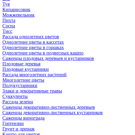
Туя
Кипарисовик
Можжевельник
Пихта
Сосна
Тисc
Рассада однолетних цветов
Однолетние цветы в кассетах
Однолетние цветы в горшках
Однолетние цветы в подвесных кашпо
Саженцы плодовых деревьев и кустарников
Плодовые деревья
Плодовые кустарники
Рассада многолетних растений
Многолетние цветы
Полукустарники
Злаки и декоративные травы
Суккуленты
Рассада зелени
Саженцы декоративно-лиственных деревьев
Саженцы декоративно-лиственных кустарников
Саженцы винограда
Гортензии
Грунт и дренаж
Кашпо для цветов