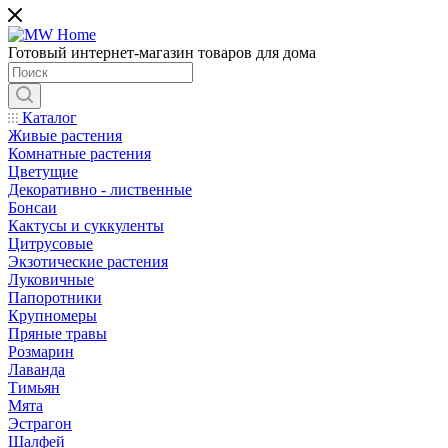
Готовый интернет-магазин товаров для дома
Каталог
Живые растения
Комнатные растения
Цветущие
Декоративно - лиственные
Бонсаи
Кактусы и суккуленты
Цитрусовые
Экзотические растения
Луковичные
Папоротники
Крупномеры
Пряные травы
Розмарин
Лаванда
Тимьян
Мята
Эстрагон
Шалфей