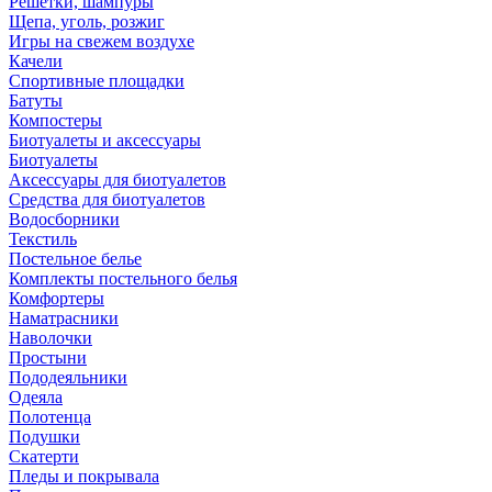
Решетки, шампуры
Щепа, уголь, розжиг
Игры на свежем воздухе
Качели
Спортивные площадки
Батуты
Компостеры
Биотуалеты и аксессуары
Биотуалеты
Аксессуары для биотуалетов
Средства для биотуалетов
Водосборники
Текстиль
Постельное белье
Комплекты постельного белья
Комфортеры
Наматрасники
Наволочки
Простыни
Пододеяльники
Одеяла
Полотенца
Подушки
Скатерти
Пледы и покрывала