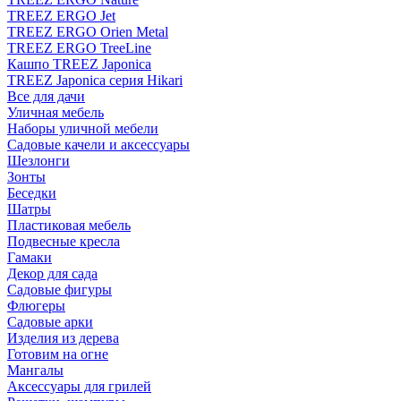
TREEZ ERGO Jet
TREEZ ERGO Orien Metal
TREEZ ERGO TreeLine
Кашпо TREEZ Japonica
TREEZ Japonica серия Hikari
Все для дачи
Уличная мебель
Наборы уличной мебели
Садовые качели и аксессуары
Шезлонги
Зонты
Беседки
Шатры
Пластиковая мебель
Подвесные кресла
Гамаки
Декор для сада
Садовые фигуры
Флюгеры
Садовые арки
Изделия из дерева
Готовим на огне
Мангалы
Аксессуары для грилей