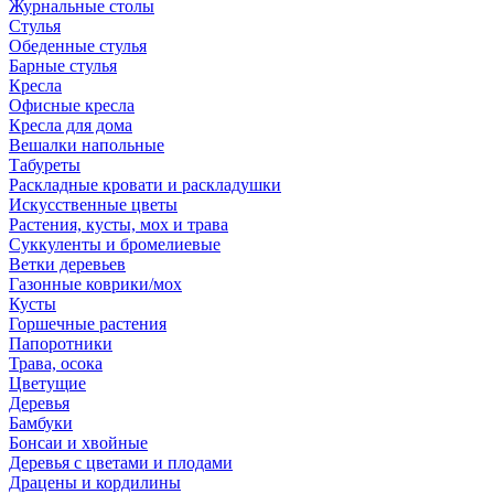
Журнальные столы
Стулья
Обеденные стулья
Барные стулья
Кресла
Офисные кресла
Кресла для дома
Вешалки напольные
Табуреты
Раскладные кровати и раскладушки
Искусственные цветы
Растения, кусты, мох и трава
Суккуленты и бромелиевые
Ветки деревьев
Газонные коврики/мох
Кусты
Горшечные растения
Папоротники
Трава, осока
Цветущие
Деревья
Бамбуки
Бонсаи и хвойные
Деревья с цветами и плодами
Драцены и кордилины