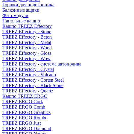
Горшки для подоконника
Балконные ящики
Фитомодули
Напольные кашпо
Кашпо TREEZ Effectory
TREEZ Effectory - Stone
TREEZ Effectory - Beton
TREEZ Effectory - Metal
TREEZ Effectory - Wood
TREEZ Effectory - Gloss
TREEZ Effectory - Wow
TREEZ Effectory - система автополива
TREEZ Effectory - Crystal
TREEZ Effectory - Volcano
TREEZ Effectory - Corten Steel
TREEZ Effectory - Black Stone
TREEZ Effectory - Quartz
Кашпо TREEZ ERGO
TREEZ ERGO Cork
TREEZ ERGO Comb
TREEZ ERGO Graphics
TREEZ ERGO Rombo
TREEZ ERGO Just
TREEZ ERGO Diamond
TREEZ ERGO Nature