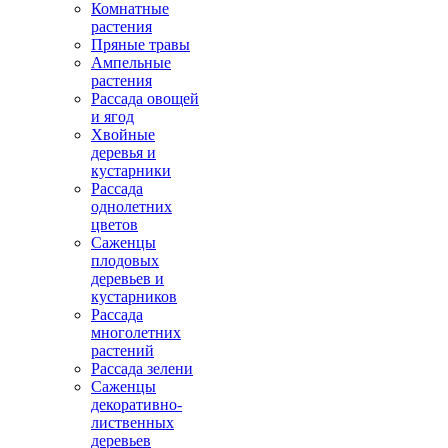
Комнатные
растения
Пряные травы
Ампельные
растения
Рассада овощей
и ягод
Хвойные
деревья и
кустарники
Рассада
однолетних
цветов
Саженцы
плодовых
деревьев и
кустарников
Рассада
многолетних
растений
Рассада зелени
Саженцы
декоративно-
лиственных
деревьев