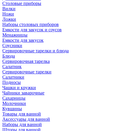
Столовые приборы
Вилки
Ножи
Ложки
Наборы столовых приборов
Емкости для закусок и соусов
Менажницы
Емкости для закусок
Соусники
Сервировочные тарелки и блюда
Блюда
Сервировочная тарелка
Салатник
Сервировочные тарелки
Салатники
Подносы
Чашки и кружки
Чайники заварочные
Сахарницы
Молочники
Кувшины
Товары для ванной
Аксессуары для ванной
Наборы для ванной
Шторы для ванной