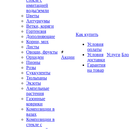
стекле с
имитацией
воды/земли
Цветы
Антуриумы
Ветки, коряги
Гортензия
Как купить
Дополняющие
Корни, мох
Условия
Листы
оплаты
Овощи, фрукты
Условия
Услуги
Бло
Орхидеи
Акции
доставки
Пионы
Гарантия
Розы
на товар
Суккуленты
Тюльпаны
Экзоты
Ампельные
растения
Газонные
коврики
Композиции в
вазах
Композиции в
стекле с