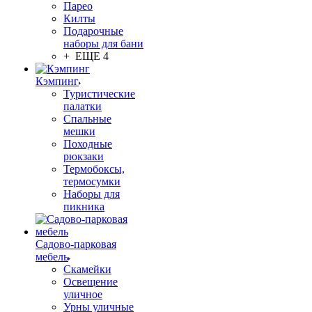
Парео
Килты
Подарочные
наборы для бани
+ ЕЩЕ 4
Кэмпинг
Туристические
палатки
Спальные
мешки
Походные
рюкзаки
Термобоксы,
термосумки
Наборы для
пикника
Садово-парковая
мебель
Скамейки
Освещение
уличное
Урны уличные