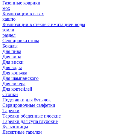
Газонные коврики
мох
Композиции в вазах
кашпо
Композиции в стекле с имитацией воды
земли
раздел
Сервировка стола
Бокалы
Для пива
Для вина
Для виски
Для воды
Для коньяка
Для шампанского
Для ликера
Для коктейлей
Стопки
Подставки для бутылок
Сервировочные салфетки
Тарелки
Тарелки обеденные плоские
Тарелки для супа глубокие
Бульонницы
Десертные тарелки