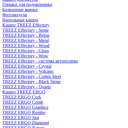
Горшки для подоконника
Балконные ящики
Фитомодули
Напольные кашпо
Кашпо TREEZ Effectory
TREEZ Effectory - Stone
TREEZ Effectory - Beton
TREEZ Effectory - Metal
TREEZ Effectory - Wood
TREEZ Effectory - Gloss
TREEZ Effectory - Wow
TREEZ Effectory - система автополива
TREEZ Effectory - Crystal
TREEZ Effectory - Volcano
TREEZ Effectory - Corten Steel
TREEZ Effectory - Black Stone
TREEZ Effectory - Quartz
Кашпо TREEZ ERGO
TREEZ ERGO Cork
TREEZ ERGO Comb
TREEZ ERGO Graphics
TREEZ ERGO Rombo
TREEZ ERGO Just
TREEZ ERGO Diamond
TREEZ ERGO Nature