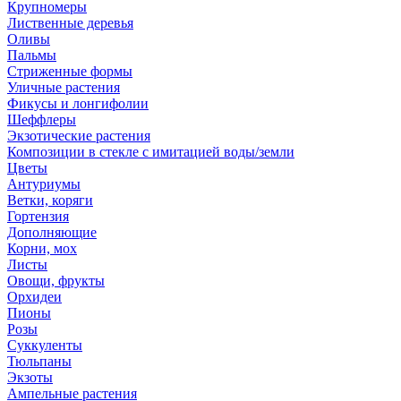
Крупномеры
Лиственные деревья
Оливы
Пальмы
Стриженные формы
Уличные растения
Фикусы и лонгифолии
Шеффлеры
Экзотические растения
Композиции в стекле с имитацией воды/земли
Цветы
Антуриумы
Ветки, коряги
Гортензия
Дополняющие
Корни, мох
Листы
Овощи, фрукты
Орхидеи
Пионы
Розы
Суккуленты
Тюльпаны
Экзоты
Ампельные растения