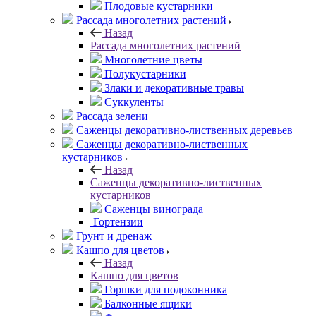
Плодовые кустарники
Рассада многолетних растений
Назад
Рассада многолетних растений
Многолетние цветы
Полукустарники
Злаки и декоративные травы
Суккуленты
Рассада зелени
Саженцы декоративно-лиственных деревьев
Саженцы декоративно-лиственных
кустарников
Назад
Саженцы декоративно-лиственных
кустарников
Саженцы винограда
Гортензии
Грунт и дренаж
Кашпо для цветов
Назад
Кашпо для цветов
Горшки для подоконника
Балконные ящики