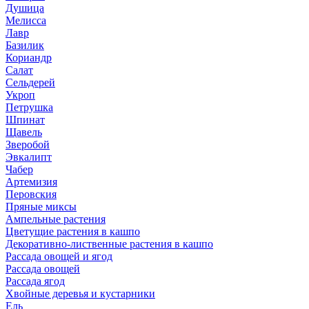
Душица
Мелисса
Лавр
Базилик
Кориандр
Салат
Сельдерей
Укроп
Петрушка
Шпинат
Щавель
Зверобой
Эвкалипт
Чабер
Артемизия
Перовския
Пряные миксы
Ампельные растения
Цветущие растения в кашпо
Декоративно-лиственные растения в кашпо
Рассада овощей и ягод
Рассада овощей
Рассада ягод
Хвойные деревья и кустарники
Ель