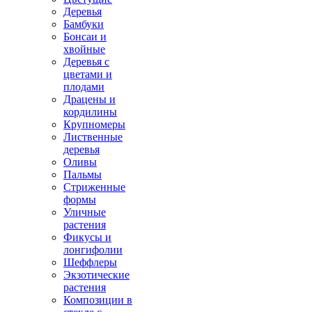
Деревья
Бамбуки
Бонсаи и
хвойные
Деревья с
цветами и
плодами
Драцены и
кордилины
Крупномеры
Лиственные
деревья
Оливы
Пальмы
Стриженные
формы
Уличные
растения
Фикусы и
лонгифолии
Шеффлеры
Экзотические
растения
Композиции в