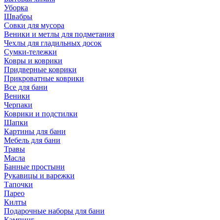
Уборка
Швабры
Совки для мусора
Веники и метлы для подметания
Чехлы для гладильных досок
Сумки-тележки
Ковры и коврики
Придверные коврики
Прикроватные коврики
Все для бани
Веники
Черпаки
Коврики и подстилки
Шапки
Картины для бани
Мебель для бани
Травы
Масла
Банные простыни
Рукавицы и варежки
Тапочки
Парео
Килты
Подарочные наборы для бани
Кэмпинг