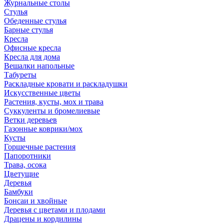
Журнальные столы
Стулья
Обеденные стулья
Барные стулья
Кресла
Офисные кресла
Кресла для дома
Вешалки напольные
Табуреты
Раскладные кровати и раскладушки
Искусственные цветы
Растения, кусты, мох и трава
Суккуленты и бромелиевые
Ветки деревьев
Газонные коврики/мох
Кусты
Горшечные растения
Папоротники
Трава, осока
Цветущие
Деревья
Бамбуки
Бонсаи и хвойные
Деревья с цветами и плодами
Драцены и кордилины