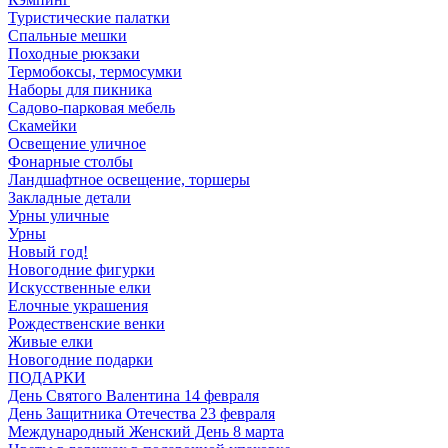
Туристические палатки
Спальные мешки
Походные рюкзаки
Термобоксы, термосумки
Наборы для пикника
Садово-парковая мебель
Скамейки
Освещение уличное
Фонарные столбы
Ландшафтное освещение, торшеры
Закладные детали
Урны уличные
Урны
Новый год!
Новогодние фигурки
Искусственные елки
Елочные украшения
Рождественские венки
Живые елки
Новогодние подарки
ПОДАРКИ
День Святого Валентина 14 февраля
День Защитника Отечества 23 февраля
Международный Женский День 8 марта