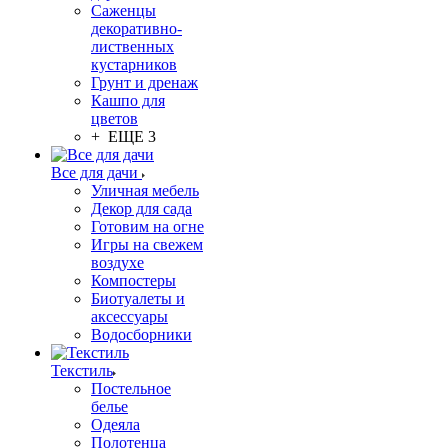
Саженцы
декоративно-
лиственных
кустарников
Грунт и дренаж
Кашпо для
цветов
+ ЕЩЕ 3
Все для дачи
Уличная мебель
Декор для сада
Готовим на огне
Игры на свежем
воздухе
Компостеры
Биотуалеты и
аксессуары
Водосборники
Текстиль
Постельное
белье
Одеяла
Полотенца