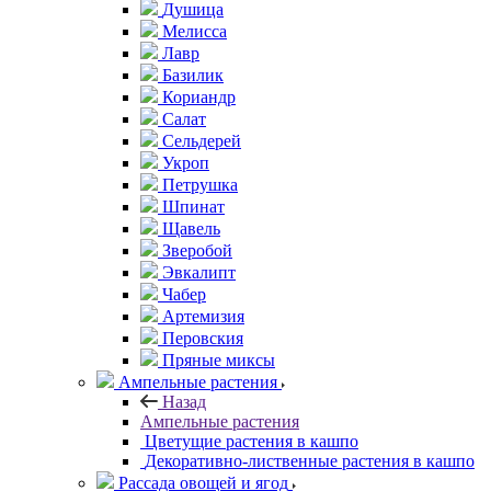
Душица
Мелисса
Лавр
Базилик
Кориандр
Салат
Сельдерей
Укроп
Петрушка
Шпинат
Щавель
Зверобой
Эвкалипт
Чабер
Артемизия
Перовския
Пряные миксы
Ампельные растения
Назад
Ампельные растения
Цветущие растения в кашпо
Декоративно-лиственные растения в кашпо
Рассада овощей и ягод