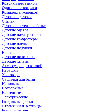
Коврики для ванной
Одиночные коврики
Комплекты ковриков
Детская и детское
Спальня
Детское постельное белье
Детские одеяла
Детские наматрасники
Детские комфортеры
Детские пледы
Детские подушки
Ванная
Детские полотенца
Детские халаты
Аксессуары для ванной
Игрушки
Хозтовары
Сушилки для белья
Напольные
Потолочные
Настенные
Электрические
Гладильные доски
Стремянки и лестницы
Бытовая химия