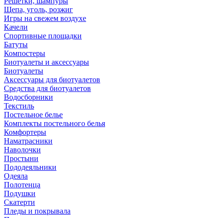
Решетки, шампуры
Щепа, уголь, розжиг
Игры на свежем воздухе
Качели
Спортивные площадки
Батуты
Компостеры
Биотуалеты и аксессуары
Биотуалеты
Аксессуары для биотуалетов
Средства для биотуалетов
Водосборники
Текстиль
Постельное белье
Комплекты постельного белья
Комфортеры
Наматрасники
Наволочки
Простыни
Пододеяльники
Одеяла
Полотенца
Подушки
Скатерти
Пледы и покрывала