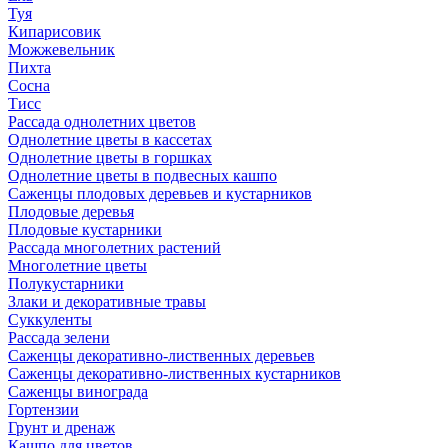
Туя
Кипарисовик
Можжевельник
Пихта
Сосна
Тисc
Рассада однолетних цветов
Однолетние цветы в кассетах
Однолетние цветы в горшках
Однолетние цветы в подвесных кашпо
Саженцы плодовых деревьев и кустарников
Плодовые деревья
Плодовые кустарники
Рассада многолетних растений
Многолетние цветы
Полукустарники
Злаки и декоративные травы
Суккуленты
Рассада зелени
Саженцы декоративно-лиственных деревьев
Саженцы декоративно-лиственных кустарников
Саженцы винограда
Гортензии
Грунт и дренаж
Кашпо для цветов