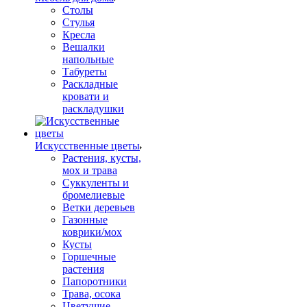
Столы
Стулья
Кресла
Вешалки
напольные
Табуреты
Раскладные
кровати и
раскладушки
Искусственные цветы
Растения, кусты,
мох и трава
Суккуленты и
бромелиевые
Ветки деревьев
Газонные
коврики/мох
Кусты
Горшечные
растения
Папоротники
Трава, осока
Цветущие