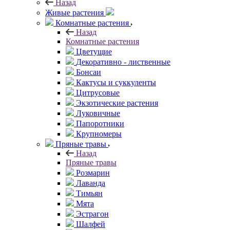
Назад
Живые растения
Комнатные растения
Назад
Комнатные растения
Цветущие
Декоративно - лиственные
Бонсаи
Кактусы и суккуленты
Цитрусовые
Экзотические растения
Луковичные
Папоротники
Крупномеры
Пряные травы
Назад
Пряные травы
Розмарин
Лаванда
Тимьян
Мята
Эстрагон
Шалфей