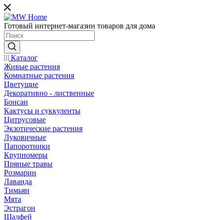
Готовый интернет-магазин товаров для дома
Каталог
Живые растения
Комнатные растения
Цветущие
Декоративно - лиственные
Бонсаи
Кактусы и суккуленты
Цитрусовые
Экзотические растения
Луковичные
Папоротники
Крупномеры
Пряные травы
Розмарин
Лаванда
Тимьян
Мята
Эстрагон
Шалфей