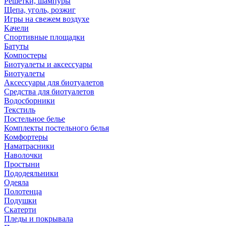
Решетки, шампуры
Щепа, уголь, розжиг
Игры на свежем воздухе
Качели
Спортивные площадки
Батуты
Компостеры
Биотуалеты и аксессуары
Биотуалеты
Аксессуары для биотуалетов
Средства для биотуалетов
Водосборники
Текстиль
Постельное белье
Комплекты постельного белья
Комфортеры
Наматрасники
Наволочки
Простыни
Пододеяльники
Одеяла
Полотенца
Подушки
Скатерти
Пледы и покрывала