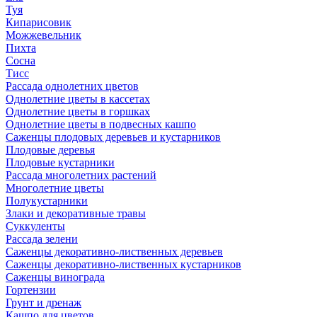
Туя
Кипарисовик
Можжевельник
Пихта
Сосна
Тисc
Рассада однолетних цветов
Однолетние цветы в кассетах
Однолетние цветы в горшках
Однолетние цветы в подвесных кашпо
Саженцы плодовых деревьев и кустарников
Плодовые деревья
Плодовые кустарники
Рассада многолетних растений
Многолетние цветы
Полукустарники
Злаки и декоративные травы
Суккуленты
Рассада зелени
Саженцы декоративно-лиственных деревьев
Саженцы декоративно-лиственных кустарников
Саженцы винограда
Гортензии
Грунт и дренаж
Кашпо для цветов