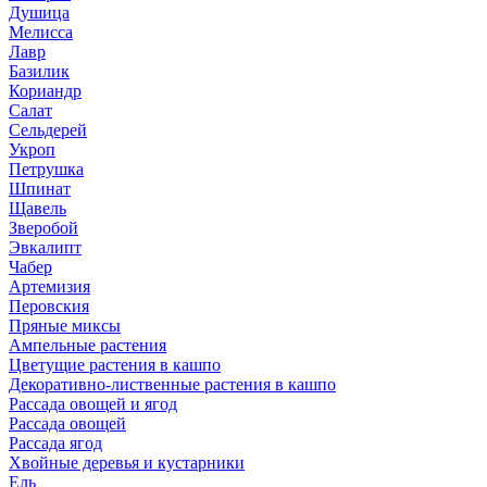
Душица
Мелисса
Лавр
Базилик
Кориандр
Салат
Сельдерей
Укроп
Петрушка
Шпинат
Щавель
Зверобой
Эвкалипт
Чабер
Артемизия
Перовския
Пряные миксы
Ампельные растения
Цветущие растения в кашпо
Декоративно-лиственные растения в кашпо
Рассада овощей и ягод
Рассада овощей
Рассада ягод
Хвойные деревья и кустарники
Ель