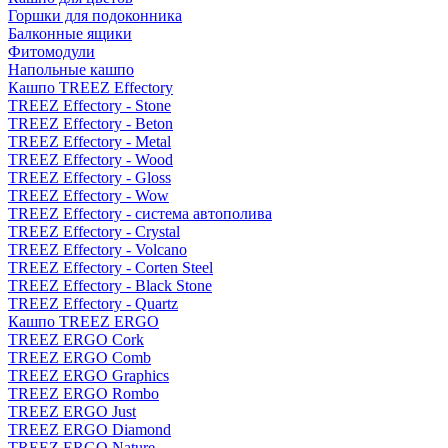
Горшки для подоконника
Балконные ящики
Фитомодули
Напольные кашпо
Кашпо TREEZ Effectory
TREEZ Effectory - Stone
TREEZ Effectory - Beton
TREEZ Effectory - Metal
TREEZ Effectory - Wood
TREEZ Effectory - Gloss
TREEZ Effectory - Wow
TREEZ Effectory - система автополива
TREEZ Effectory - Crystal
TREEZ Effectory - Volcano
TREEZ Effectory - Corten Steel
TREEZ Effectory - Black Stone
TREEZ Effectory - Quartz
Кашпо TREEZ ERGO
TREEZ ERGO Cork
TREEZ ERGO Comb
TREEZ ERGO Graphics
TREEZ ERGO Rombo
TREEZ ERGO Just
TREEZ ERGO Diamond
TREEZ ERGO Nature