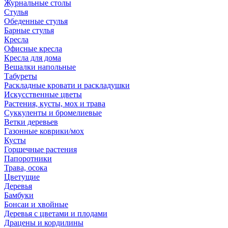
Журнальные столы
Стулья
Обеденные стулья
Барные стулья
Кресла
Офисные кресла
Кресла для дома
Вешалки напольные
Табуреты
Раскладные кровати и раскладушки
Искусственные цветы
Растения, кусты, мох и трава
Суккуленты и бромелиевые
Ветки деревьев
Газонные коврики/мох
Кусты
Горшечные растения
Папоротники
Трава, осока
Цветущие
Деревья
Бамбуки
Бонсаи и хвойные
Деревья с цветами и плодами
Драцены и кордилины