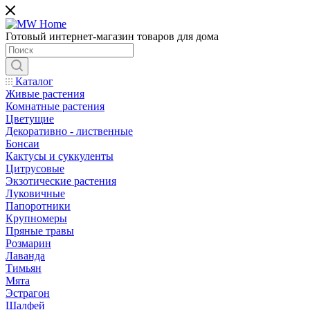
Готовый интернет-магазин товаров для дома
Каталог
Живые растения
Комнатные растения
Цветущие
Декоративно - лиственные
Бонсаи
Кактусы и суккуленты
Цитрусовые
Экзотические растения
Луковичные
Папоротники
Крупномеры
Пряные травы
Розмарин
Лаванда
Тимьян
Мята
Эстрагон
Шалфей