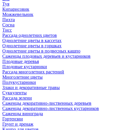
Туя
Кипарисовик
Можжевельник
Пихта
Сосна
Тисc
Рассада однолетних цветов
Однолетние цветы в кассетах
Однолетние цветы в горшках
Однолетние цветы в подвесных кашпо
Саженцы плодовых деревьев и кустарников
Плодовые деревья
Плодовые кустарники
Рассада многолетних растений
Многолетние цветы
Полукустарники
Злаки и декоративные травы
Суккуленты
Рассада зелени
Саженцы декоративно-лиственных деревьев
Саженцы декоративно-лиственных кустарников
Саженцы винограда
Гортензии
Грунт и дренаж
Кашпо для цветов