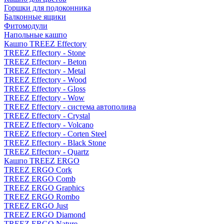
Горшки для подоконника
Балконные ящики
Фитомодули
Напольные кашпо
Кашпо TREEZ Effectory
TREEZ Effectory - Stone
TREEZ Effectory - Beton
TREEZ Effectory - Metal
TREEZ Effectory - Wood
TREEZ Effectory - Gloss
TREEZ Effectory - Wow
TREEZ Effectory - система автополива
TREEZ Effectory - Crystal
TREEZ Effectory - Volcano
TREEZ Effectory - Corten Steel
TREEZ Effectory - Black Stone
TREEZ Effectory - Quartz
Кашпо TREEZ ERGO
TREEZ ERGO Cork
TREEZ ERGO Comb
TREEZ ERGO Graphics
TREEZ ERGO Rombo
TREEZ ERGO Just
TREEZ ERGO Diamond
TREEZ ERGO Nature