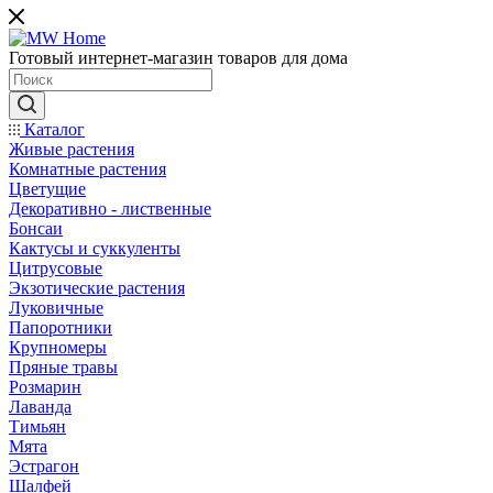
Готовый интернет-магазин товаров для дома
Каталог
Живые растения
Комнатные растения
Цветущие
Декоративно - лиственные
Бонсаи
Кактусы и суккуленты
Цитрусовые
Экзотические растения
Луковичные
Папоротники
Крупномеры
Пряные травы
Розмарин
Лаванда
Тимьян
Мята
Эстрагон
Шалфей