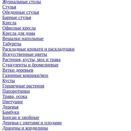
Журнальные столы
Стулья
Обеденные стулья
Барные стулья
Кресла
Офисные кресла
Кресла для дома
Вешалки напольные
Табуреты
Раскладные кровати и раскладушки
Искусственные цветы
Растения, кусты, мох и трава
Суккуленты и бромелиевые
Ветки деревьев
Газонные коврики/мох
Кусты
Горшечные растения
Папоротники
Трава, осока
Цветущие
Деревья
Бамбуки
Бонсаи и хвойные
Деревья с цветами и плодами
Драцены и кордилины