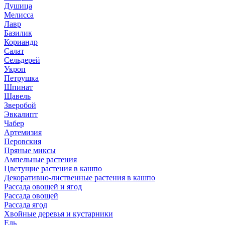
Душица
Мелисса
Лавр
Базилик
Кориандр
Салат
Сельдерей
Укроп
Петрушка
Шпинат
Щавель
Зверобой
Эвкалипт
Чабер
Артемизия
Перовския
Пряные миксы
Ампельные растения
Цветущие растения в кашпо
Декоративно-лиственные растения в кашпо
Рассада овощей и ягод
Рассада овощей
Рассада ягод
Хвойные деревья и кустарники
Ель