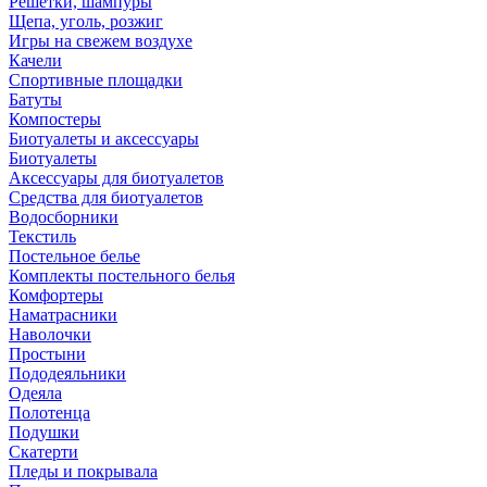
Решетки, шампуры
Щепа, уголь, розжиг
Игры на свежем воздухе
Качели
Спортивные площадки
Батуты
Компостеры
Биотуалеты и аксессуары
Биотуалеты
Аксессуары для биотуалетов
Средства для биотуалетов
Водосборники
Текстиль
Постельное белье
Комплекты постельного белья
Комфортеры
Наматрасники
Наволочки
Простыни
Пододеяльники
Одеяла
Полотенца
Подушки
Скатерти
Пледы и покрывала