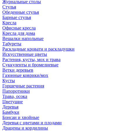
Журнальные столы
Стулья
Обеденные стулья
Барные стулья
Кресла
Офисные кресла
Кресла для дома
Вешалки напольные
Табуреты
Раскладные кровати и раскладушки
Искусственные цветы
Растения, кусты, мох и трава
Суккуленты и бромелиевые
Ветки деревьев
Газонные коврики/мох
Кусты
Горшечные растения
Папоротники
Трава, осока
Цветущие
Деревья
Бамбуки
Бонсаи и хвойные
Деревья с цветами и плодами
Драцены и кордилины