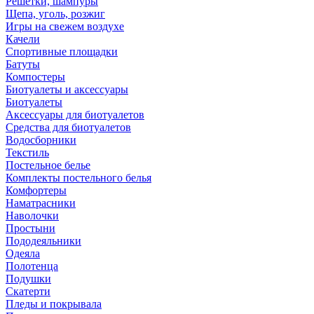
Решетки, шампуры
Щепа, уголь, розжиг
Игры на свежем воздухе
Качели
Спортивные площадки
Батуты
Компостеры
Биотуалеты и аксессуары
Биотуалеты
Аксессуары для биотуалетов
Средства для биотуалетов
Водосборники
Текстиль
Постельное белье
Комплекты постельного белья
Комфортеры
Наматрасники
Наволочки
Простыни
Пододеяльники
Одеяла
Полотенца
Подушки
Скатерти
Пледы и покрывала