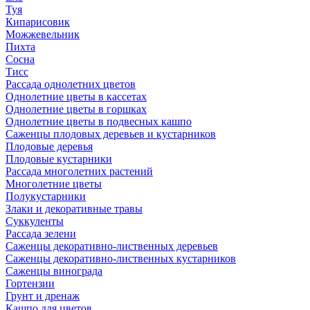
Туя
Кипарисовик
Можжевельник
Пихта
Сосна
Тисc
Рассада однолетних цветов
Однолетние цветы в кассетах
Однолетние цветы в горшках
Однолетние цветы в подвесных кашпо
Саженцы плодовых деревьев и кустарников
Плодовые деревья
Плодовые кустарники
Рассада многолетних растений
Многолетние цветы
Полукустарники
Злаки и декоративные травы
Суккуленты
Рассада зелени
Саженцы декоративно-лиственных деревьев
Саженцы декоративно-лиственных кустарников
Саженцы винограда
Гортензии
Грунт и дренаж
Кашпо для цветов