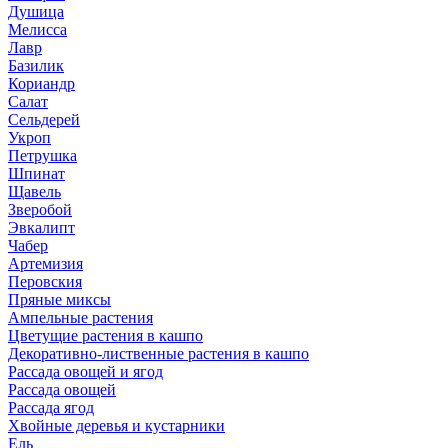
Душица
Мелисса
Лавр
Базилик
Кориандр
Салат
Сельдерей
Укроп
Петрушка
Шпинат
Щавель
Зверобой
Эвкалипт
Чабер
Артемизия
Перовския
Пряные миксы
Ампельные растения
Цветущие растения в кашпо
Декоративно-лиственные растения в кашпо
Рассада овощей и ягод
Рассада овощей
Рассада ягод
Хвойные деревья и кустарники
Ель