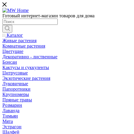
Готовый интернет-магазин товаров для дома
Каталог
Живые растения
Комнатные растения
Цветущие
Декоративно - лиственные
Бонсаи
Кактусы и суккуленты
Цитрусовые
Экзотические растения
Луковичные
Папоротники
Крупномеры
Пряные травы
Розмарин
Лаванда
Тимьян
Мята
Эстрагон
Шалфей