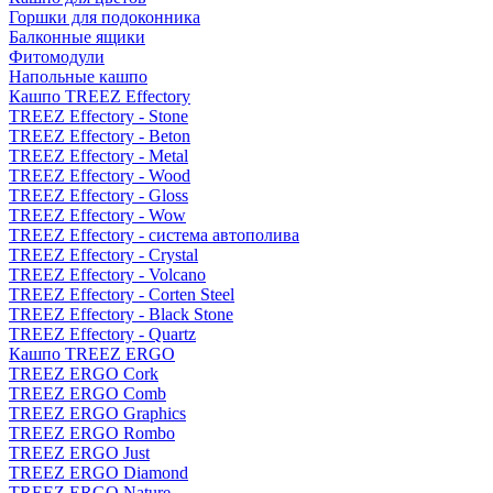
Горшки для подоконника
Балконные ящики
Фитомодули
Напольные кашпо
Кашпо TREEZ Effectory
TREEZ Effectory - Stone
TREEZ Effectory - Beton
TREEZ Effectory - Metal
TREEZ Effectory - Wood
TREEZ Effectory - Gloss
TREEZ Effectory - Wow
TREEZ Effectory - система автополива
TREEZ Effectory - Crystal
TREEZ Effectory - Volcano
TREEZ Effectory - Corten Steel
TREEZ Effectory - Black Stone
TREEZ Effectory - Quartz
Кашпо TREEZ ERGO
TREEZ ERGO Cork
TREEZ ERGO Comb
TREEZ ERGO Graphics
TREEZ ERGO Rombo
TREEZ ERGO Just
TREEZ ERGO Diamond
TREEZ ERGO Nature