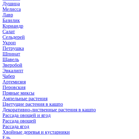
Душица
Мелисса
Лавр
Базилик
Кориандр
Салат
Сельдерей
Укроп
Петрушка
Шпинат
Щавель
Зверобой
Эвкалипт
Чабер
Артемизия
Перовския
Пряные миксы
Ампельные растения
Цветущие растения в кашпо
Декоративно-лиственные растения в кашпо
Рассада овощей и ягод
Рассада овощей
Рассада ягод
Хвойные деревья и кустарники
Ель