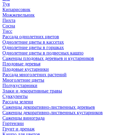
Туя
Кипарисовик
Можжевельник
Пихта
Сосна
Тисc
Рассада однолетних цветов
Однолетние цветы в кассетах
Однолетние цветы в горшках
Однолетние цветы в подвесных кашпо
Саженцы плодовых деревьев и кустарников
Плодовые деревья
Плодовые кустарники
Рассада многолетних растений
Многолетние цветы
Полукустарники
Злаки и декоративные травы
Суккуленты
Рассада зелени
Саженцы декоративно-лиственных деревьев
Саженцы декоративно-лиственных кустарников
Саженцы винограда
Гортензии
Грунт и дренаж
Кашпо для цветов