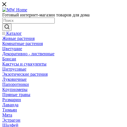
Готовый интернет-магазин товаров для дома
Каталог
Живые растения
Комнатные растения
Цветущие
Декоративно - лиственные
Бонсаи
Кактусы и суккуленты
Цитрусовые
Экзотические растения
Луковичные
Папоротники
Крупномеры
Пряные травы
Розмарин
Лаванда
Тимьян
Мята
Эстрагон
Шалфей