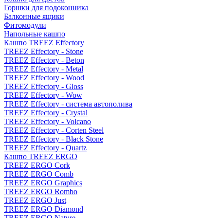
Горшки для подоконника
Балконные ящики
Фитомодули
Напольные кашпо
Кашпо TREEZ Effectory
TREEZ Effectory - Stone
TREEZ Effectory - Beton
TREEZ Effectory - Metal
TREEZ Effectory - Wood
TREEZ Effectory - Gloss
TREEZ Effectory - Wow
TREEZ Effectory - система автополива
TREEZ Effectory - Crystal
TREEZ Effectory - Volcano
TREEZ Effectory - Corten Steel
TREEZ Effectory - Black Stone
TREEZ Effectory - Quartz
Кашпо TREEZ ERGO
TREEZ ERGO Cork
TREEZ ERGO Comb
TREEZ ERGO Graphics
TREEZ ERGO Rombo
TREEZ ERGO Just
TREEZ ERGO Diamond
TREEZ ERGO Nature