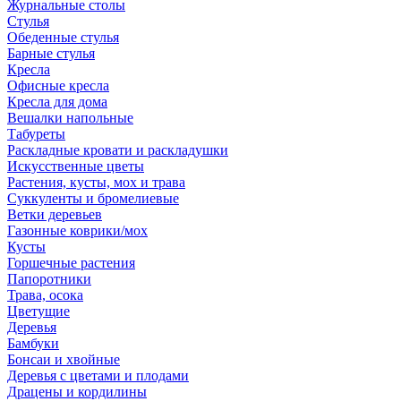
Журнальные столы
Стулья
Обеденные стулья
Барные стулья
Кресла
Офисные кресла
Кресла для дома
Вешалки напольные
Табуреты
Раскладные кровати и раскладушки
Искусственные цветы
Растения, кусты, мох и трава
Суккуленты и бромелиевые
Ветки деревьев
Газонные коврики/мох
Кусты
Горшечные растения
Папоротники
Трава, осока
Цветущие
Деревья
Бамбуки
Бонсаи и хвойные
Деревья с цветами и плодами
Драцены и кордилины