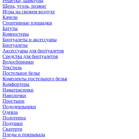
Решетки, шампуры
Щепа, уголь, розжиг
Игры на свежем воздухе
Качели
Спортивные площадки
Батуты
Компостеры
Биотуалеты и аксессуары
Биотуалеты
Аксессуары для биотуалетов
Средства для биотуалетов
Водосборники
Текстиль
Постельное белье
Комплекты постельного белья
Комфортеры
Наматрасники
Наволочки
Простыни
Пододеяльники
Одеяла
Полотенца
Подушки
Скатерти
Пледы и покрывала