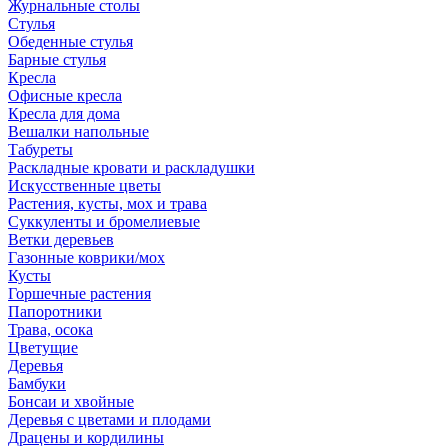
Журнальные столы
Стулья
Обеденные стулья
Барные стулья
Кресла
Офисные кресла
Кресла для дома
Вешалки напольные
Табуреты
Раскладные кровати и раскладушки
Искусственные цветы
Растения, кусты, мох и трава
Суккуленты и бромелиевые
Ветки деревьев
Газонные коврики/мох
Кусты
Горшечные растения
Папоротники
Трава, осока
Цветущие
Деревья
Бамбуки
Бонсаи и хвойные
Деревья с цветами и плодами
Драцены и кордилины