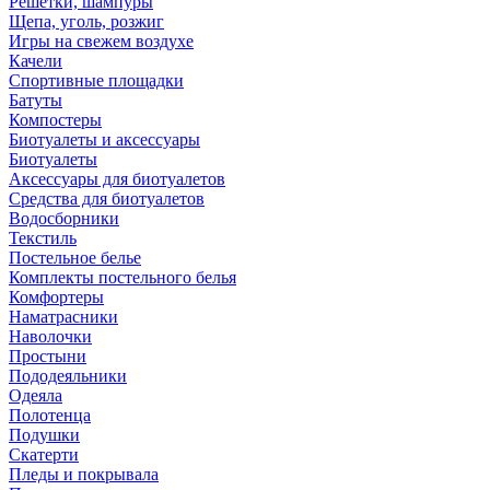
Решетки, шампуры
Щепа, уголь, розжиг
Игры на свежем воздухе
Качели
Спортивные площадки
Батуты
Компостеры
Биотуалеты и аксессуары
Биотуалеты
Аксессуары для биотуалетов
Средства для биотуалетов
Водосборники
Текстиль
Постельное белье
Комплекты постельного белья
Комфортеры
Наматрасники
Наволочки
Простыни
Пододеяльники
Одеяла
Полотенца
Подушки
Скатерти
Пледы и покрывала