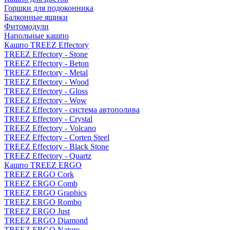
Горшки для подоконника
Балконные ящики
Фитомодули
Напольные кашпо
Кашпо TREEZ Effectory
TREEZ Effectory - Stone
TREEZ Effectory - Beton
TREEZ Effectory - Metal
TREEZ Effectory - Wood
TREEZ Effectory - Gloss
TREEZ Effectory - Wow
TREEZ Effectory - система автополива
TREEZ Effectory - Crystal
TREEZ Effectory - Volcano
TREEZ Effectory - Corten Steel
TREEZ Effectory - Black Stone
TREEZ Effectory - Quartz
Кашпо TREEZ ERGO
TREEZ ERGO Cork
TREEZ ERGO Comb
TREEZ ERGO Graphics
TREEZ ERGO Rombo
TREEZ ERGO Just
TREEZ ERGO Diamond
TREEZ ERGO Nature