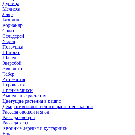
Душица
Мелисса
Лавр
Базилик
Кориандр
Салат
Сельдерей
Укроп
Петрушка
Шпинат
Щавель
Зверобой
Эвкалипт
Чабер
Артемизия
Перовския
Пряные миксы
Ампельные растения
Цветущие растения в кашпо
Декоративно-лиственные растения в кашпо
Рассада овощей и ягод
Рассада овощей
Рассада ягод
Хвойные деревья и кустарники
Ель