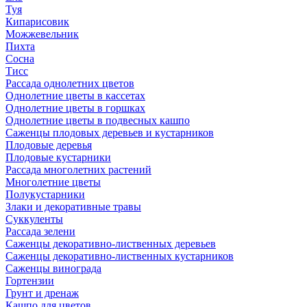
Туя
Кипарисовик
Можжевельник
Пихта
Сосна
Тисc
Рассада однолетних цветов
Однолетние цветы в кассетах
Однолетние цветы в горшках
Однолетние цветы в подвесных кашпо
Саженцы плодовых деревьев и кустарников
Плодовые деревья
Плодовые кустарники
Рассада многолетних растений
Многолетние цветы
Полукустарники
Злаки и декоративные травы
Суккуленты
Рассада зелени
Саженцы декоративно-лиственных деревьев
Саженцы декоративно-лиственных кустарников
Саженцы винограда
Гортензии
Грунт и дренаж
Кашпо для цветов