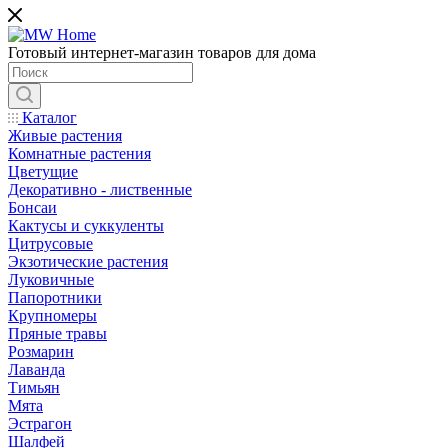
Готовый интернет-магазин товаров для дома
Каталог
Живые растения
Комнатные растения
Цветущие
Декоративно - лиственные
Бонсаи
Кактусы и суккуленты
Цитрусовые
Экзотические растения
Луковичные
Папоротники
Крупномеры
Пряные травы
Розмарин
Лаванда
Тимьян
Мята
Эстрагон
Шалфей