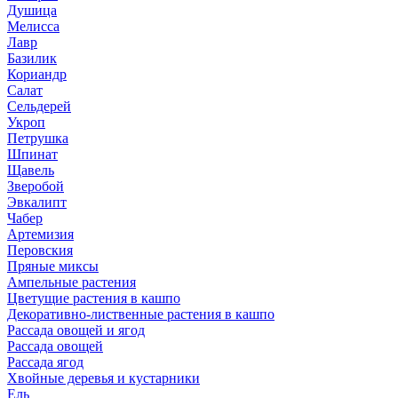
Душица
Мелисса
Лавр
Базилик
Кориандр
Салат
Сельдерей
Укроп
Петрушка
Шпинат
Щавель
Зверобой
Эвкалипт
Чабер
Артемизия
Перовския
Пряные миксы
Ампельные растения
Цветущие растения в кашпо
Декоративно-лиственные растения в кашпо
Рассада овощей и ягод
Рассада овощей
Рассада ягод
Хвойные деревья и кустарники
Ель