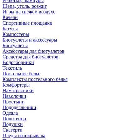
Решетки, шампуры
Щепа, уголь, розжиг
Игры на свежем воздухе
Качели
Спортивные площадки
Батуты
Компостеры
Биотуалеты и аксессуары
Биотуалеты
Аксессуары для биотуалетов
Средства для биотуалетов
Водосборники
Текстиль
Постельное белье
Комплекты постельного белья
Комфортеры
Наматрасники
Наволочки
Простыни
Пододеяльники
Одеяла
Полотенца
Подушки
Скатерти
Пледы и покрывала