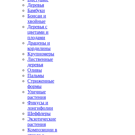
Деревья
Бамбуки
Бонсаи и
хвойные
Деревья с
цветами и
плодами
Драцены и
кордилины
Крупномеры
Лиственные
деревья
Оливы
Пальмы
Стриженные
формы
Уличные
растения
Фикусы и
лонгифолии
Шеффлеры
Экзотические
растения
Композиции в