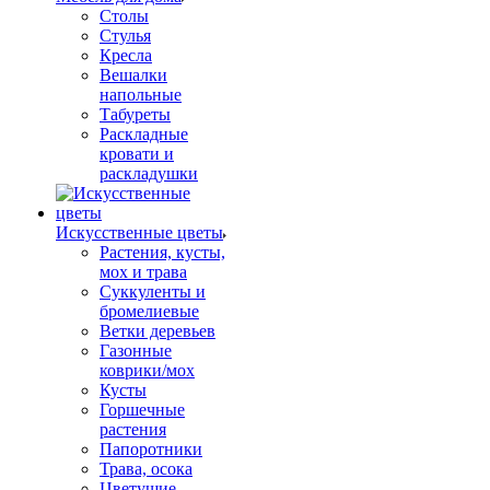
Столы
Стулья
Кресла
Вешалки
напольные
Табуреты
Раскладные
кровати и
раскладушки
Искусственные цветы
Растения, кусты,
мох и трава
Суккуленты и
бромелиевые
Ветки деревьев
Газонные
коврики/мох
Кусты
Горшечные
растения
Папоротники
Трава, осока
Цветущие