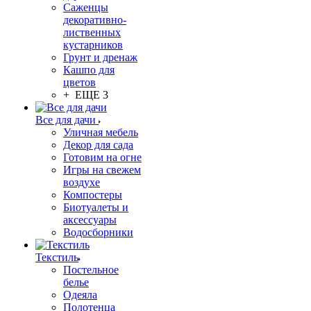
Саженцы
декоративно-
лиственных
кустарников
Грунт и дренаж
Кашпо для
цветов
+ ЕЩЕ 3
Все для дачи
Уличная мебель
Декор для сада
Готовим на огне
Игры на свежем
воздухе
Компостеры
Биотуалеты и
аксессуары
Водосборники
Текстиль
Постельное
белье
Одеяла
Полотенца