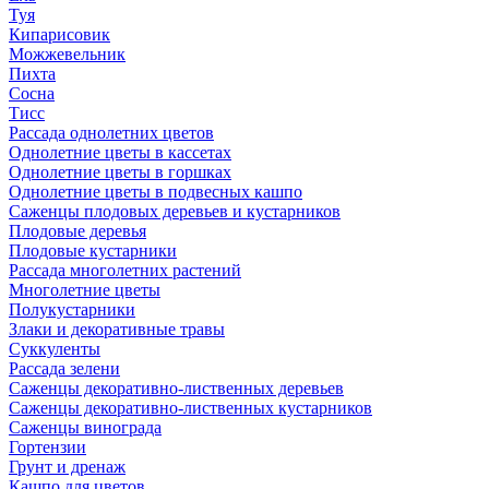
Туя
Кипарисовик
Можжевельник
Пихта
Сосна
Тисc
Рассада однолетних цветов
Однолетние цветы в кассетах
Однолетние цветы в горшках
Однолетние цветы в подвесных кашпо
Саженцы плодовых деревьев и кустарников
Плодовые деревья
Плодовые кустарники
Рассада многолетних растений
Многолетние цветы
Полукустарники
Злаки и декоративные травы
Суккуленты
Рассада зелени
Саженцы декоративно-лиственных деревьев
Саженцы декоративно-лиственных кустарников
Саженцы винограда
Гортензии
Грунт и дренаж
Кашпо для цветов