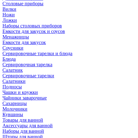
Столовые приборы
Вилки
Ножи
Ложки
Наборы столовых приборов
Емкости для закусок и соусов
Менажницы
Емкости для закусок
Соусники
Сервировочные тарелки и блюда
Блюда
Сервировочная тарелка
Салатник
Сервировочные тарелки
Салатники
Подносы
Чашки и кружки
Чайники заварочные
Сахарницы
Молочники
Кувшины
Товары для ванной
Аксессуары для ванной
Наборы для ванной
Шторы для ванной