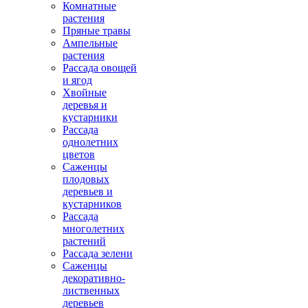
Комнатные
растения
Пряные травы
Ампельные
растения
Рассада овощей
и ягод
Хвойные
деревья и
кустарники
Рассада
однолетних
цветов
Саженцы
плодовых
деревьев и
кустарников
Рассада
многолетних
растений
Рассада зелени
Саженцы
декоративно-
лиственных
деревьев