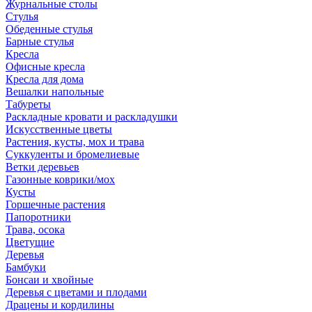
Журнальные столы
Стулья
Обеденные стулья
Барные стулья
Кресла
Офисные кресла
Кресла для дома
Вешалки напольные
Табуреты
Раскладные кровати и раскладушки
Искусственные цветы
Растения, кусты, мох и трава
Суккуленты и бромелиевые
Ветки деревьев
Газонные коврики/мох
Кусты
Горшечные растения
Папоротники
Трава, осока
Цветущие
Деревья
Бамбуки
Бонсаи и хвойные
Деревья с цветами и плодами
Драцены и кордилины