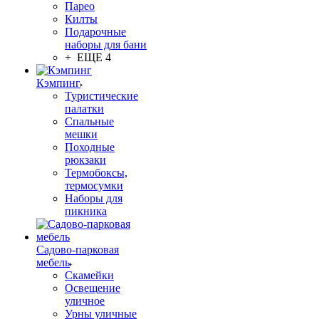
Парео
Килты
Подарочные
наборы для бани
+ ЕЩЕ 4
Кэмпинг
Туристические
палатки
Спальные
мешки
Походные
рюкзаки
Термобоксы,
термосумки
Наборы для
пикника
Садово-парковая
мебель
Скамейки
Освещение
уличное
Урны уличные