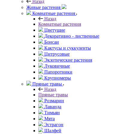
Назад
Живые растения
Комнатные растения
Назад
Комнатные растения
Цветущие
Декоративно - лиственные
Бонсаи
Кактусы и суккуленты
Цитрусовые
Экзотические растения
Луковичные
Папоротники
Крупномеры
Пряные травы
Назад
Пряные травы
Розмарин
Лаванда
Тимьян
Мята
Эстрагон
Шалфей