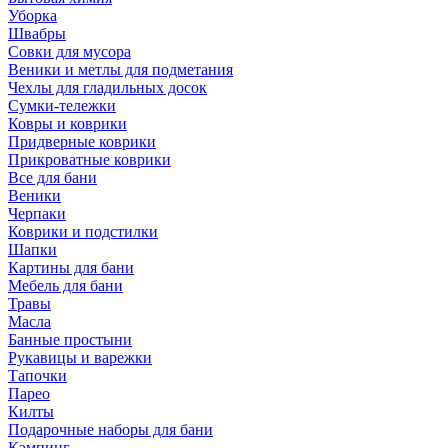
Уборка
Швабры
Совки для мусора
Веники и метлы для подметания
Чехлы для гладильных досок
Сумки-тележки
Ковры и коврики
Придверные коврики
Прикроватные коврики
Все для бани
Веники
Черпаки
Коврики и подстилки
Шапки
Картины для бани
Мебель для бани
Травы
Масла
Банные простыни
Рукавицы и варежки
Тапочки
Парео
Килты
Подарочные наборы для бани
Кэмпинг