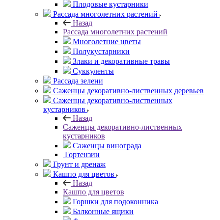
Плодовые кустарники
Рассада многолетних растений
Назад
Рассада многолетних растений
Многолетние цветы
Полукустарники
Злаки и декоративные травы
Суккуленты
Рассада зелени
Саженцы декоративно-лиственных деревьев
Саженцы декоративно-лиственных
кустарников
Назад
Саженцы декоративно-лиственных
кустарников
Саженцы винограда
Гортензии
Грунт и дренаж
Кашпо для цветов
Назад
Кашпо для цветов
Горшки для подоконника
Балконные ящики