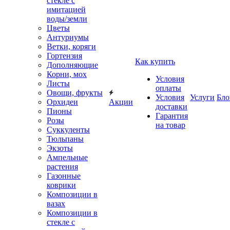
стекле с
имитацией
воды/земли
Цветы
Антуриумы
Ветки, коряги
Гортензия
Как купить
Дополняющие
Корни, мох
Условия
Листы
оплаты
Овощи, фрукты
Условия
Услуги
Бло
Орхидеи
Акции
доставки
Пионы
Гарантия
Розы
на товар
Суккуленты
Тюльпаны
Экзоты
Ампельные
растения
Газонные
коврики
Композиции в
вазах
Композиции в
стекле с