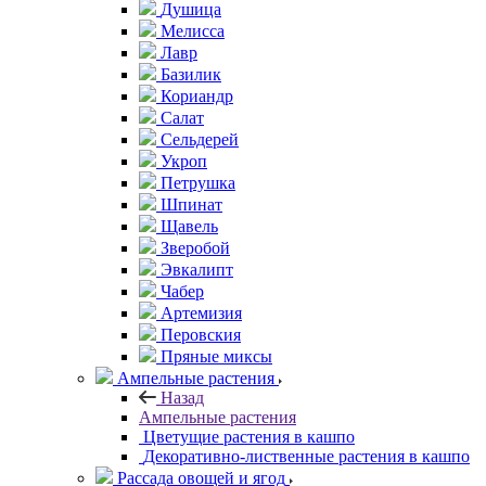
Душица
Мелисса
Лавр
Базилик
Кориандр
Салат
Сельдерей
Укроп
Петрушка
Шпинат
Щавель
Зверобой
Эвкалипт
Чабер
Артемизия
Перовския
Пряные миксы
Ампельные растения
Назад
Ампельные растения
Цветущие растения в кашпо
Декоративно-лиственные растения в кашпо
Рассада овощей и ягод