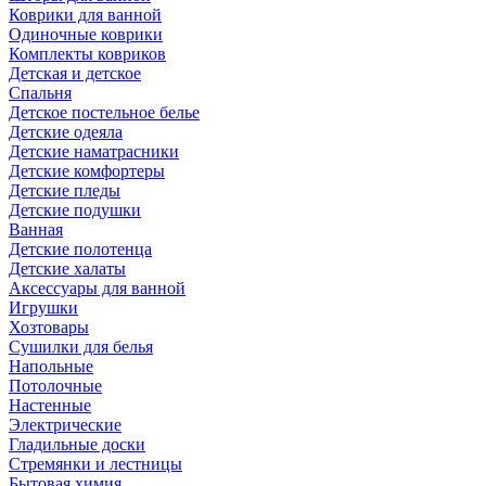
Коврики для ванной
Одиночные коврики
Комплекты ковриков
Детская и детское
Спальня
Детское постельное белье
Детские одеяла
Детские наматрасники
Детские комфортеры
Детские пледы
Детские подушки
Ванная
Детские полотенца
Детские халаты
Аксессуары для ванной
Игрушки
Хозтовары
Сушилки для белья
Напольные
Потолочные
Настенные
Электрические
Гладильные доски
Стремянки и лестницы
Бытовая химия