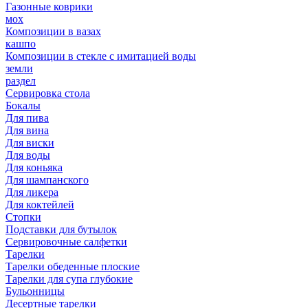
Газонные коврики
мох
Композиции в вазах
кашпо
Композиции в стекле с имитацией воды
земли
раздел
Сервировка стола
Бокалы
Для пива
Для вина
Для виски
Для воды
Для коньяка
Для шампанского
Для ликера
Для коктейлей
Стопки
Подставки для бутылок
Сервировочные салфетки
Тарелки
Тарелки обеденные плоские
Тарелки для супа глубокие
Бульонницы
Десертные тарелки