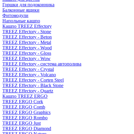
Горшки для подоконника
Балконные ящики
Фитомодули
Напольные кашпо
Кашпо TREEZ Effectory
TREEZ Effectory - Stone
TREEZ Effectory - Beton
TREEZ Effectory - Metal
TREEZ Effectory - Wood
TREEZ Effectory - Gloss
TREEZ Effectory - Wow
TREEZ Effectory - система автополива
TREEZ Effectory - Crystal
TREEZ Effectory - Volcano
TREEZ Effectory - Corten Steel
TREEZ Effectory - Black Stone
TREEZ Effectory - Quartz
Кашпо TREEZ ERGO
TREEZ ERGO Cork
TREEZ ERGO Comb
TREEZ ERGO Graphics
TREEZ ERGO Rombo
TREEZ ERGO Just
TREEZ ERGO Diamond
TREEZ ERGO Nature