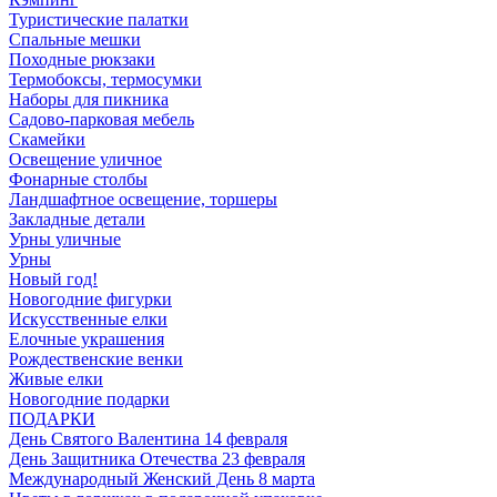
Туристические палатки
Спальные мешки
Походные рюкзаки
Термобоксы, термосумки
Наборы для пикника
Садово-парковая мебель
Скамейки
Освещение уличное
Фонарные столбы
Ландшафтное освещение, торшеры
Закладные детали
Урны уличные
Урны
Новый год!
Новогодние фигурки
Искусственные елки
Елочные украшения
Рождественские венки
Живые елки
Новогодние подарки
ПОДАРКИ
День Святого Валентина 14 февраля
День Защитника Отечества 23 февраля
Международный Женский День 8 марта