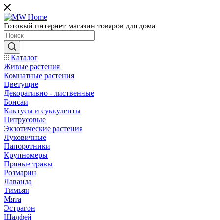
Готовый интернет-магазин товаров для дома
Каталог
Живые растения
Комнатные растения
Цветущие
Декоративно - лиственные
Бонсаи
Кактусы и суккуленты
Цитрусовые
Экзотические растения
Луковичные
Папоротники
Крупномеры
Пряные травы
Розмарин
Лаванда
Тимьян
Мята
Эстрагон
Шалфей