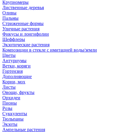
Крупномеры
Лиственные деревья
Оливы
Пальмы
Стриженные формы
Уличные растения
Фикусы и лонгифолии
Шеффлеры
Экзотические растения
Композиции в стекле с имитацией воды/земли
Цветы
Антуриумы
Ветки, коряги
Гортензия
Дополняющие
Корни, мох
Листы
Овощи, фрукты
Орхидеи
Пионы
Розы
Суккуленты
Тюльпаны
Экзоты
Ампельные растения