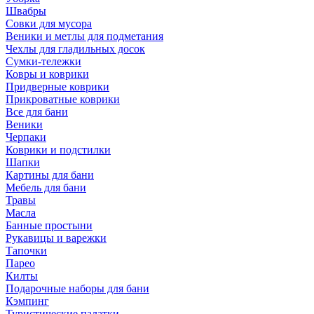
Швабры
Совки для мусора
Веники и метлы для подметания
Чехлы для гладильных досок
Сумки-тележки
Ковры и коврики
Придверные коврики
Прикроватные коврики
Все для бани
Веники
Черпаки
Коврики и подстилки
Шапки
Картины для бани
Мебель для бани
Травы
Масла
Банные простыни
Рукавицы и варежки
Тапочки
Парео
Килты
Подарочные наборы для бани
Кэмпинг
Туристические палатки