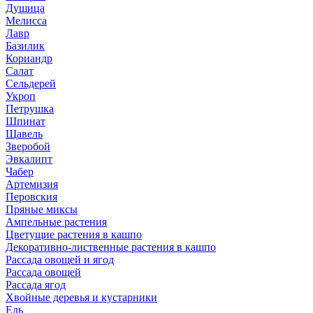
Душица
Мелисса
Лавр
Базилик
Кориандр
Салат
Сельдерей
Укроп
Петрушка
Шпинат
Щавель
Зверобой
Эвкалипт
Чабер
Артемизия
Перовския
Пряные миксы
Ампельные растения
Цветущие растения в кашпо
Декоративно-лиственные растения в кашпо
Рассада овощей и ягод
Рассада овощей
Рассада ягод
Хвойные деревья и кустарники
Ель