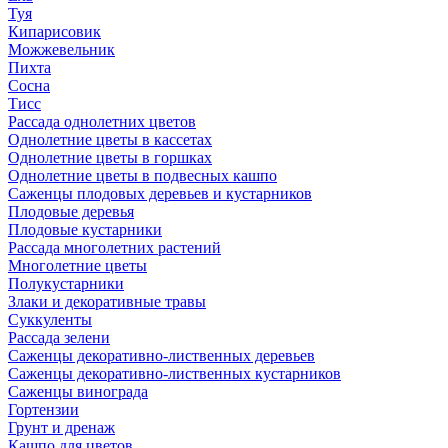
Туя
Кипарисовик
Можжевельник
Пихта
Сосна
Тисc
Рассада однолетних цветов
Однолетние цветы в кассетах
Однолетние цветы в горшках
Однолетние цветы в подвесных кашпо
Саженцы плодовых деревьев и кустарников
Плодовые деревья
Плодовые кустарники
Рассада многолетних растений
Многолетние цветы
Полукустарники
Злаки и декоративные травы
Суккуленты
Рассада зелени
Саженцы декоративно-лиственных деревьев
Саженцы декоративно-лиственных кустарников
Саженцы винограда
Гортензии
Грунт и дренаж
Кашпо для цветов