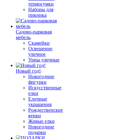
термосумки
Наборы для
пикника
Садово-парковая
мебель
Скамейки
Освещение
уличное
Урны уличные
Новый год!
Новогодние
фигурки
Искусственные
елки
Елочные
украшения
Рождественские
венки
Живые елки
Новогодние
подарки