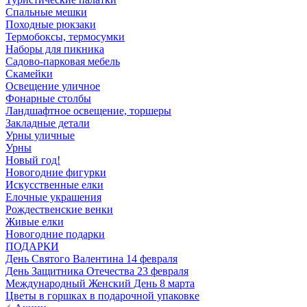
Спальные мешки
Походные рюкзаки
Термобоксы, термосумки
Наборы для пикника
Садово-парковая мебель
Скамейки
Освещение уличное
Фонарные столбы
Ландшафтное освещение, торшеры
Закладные детали
Урны уличные
Урны
Новый год!
Новогодние фигурки
Искусственные елки
Елочные украшения
Рождественские венки
Живые елки
Новогодние подарки
ПОДАРКИ
День Святого Валентина 14 февраля
День Защитника Отечества 23 февраля
Международный Женский День 8 марта
Цветы в горшках в подарочной упаковке