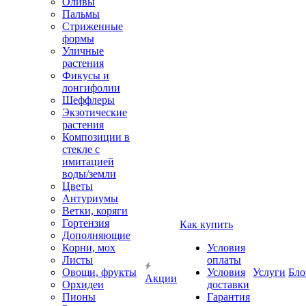
Оливы
Пальмы
Стриженные
формы
Уличные
растения
Фикусы и
лонгифолии
Шеффлеры
Экзотические
растения
Композиции в
стекле с
имитацией
воды/земли
Цветы
Антуриумы
Ветки, коряги
Гортензия
Как купить
Дополняющие
Корни, мох
Условия
Листы
оплаты
Овощи, фрукты
Условия
Услуги
Бло
Акции
Орхидеи
доставки
Пионы
Гарантия