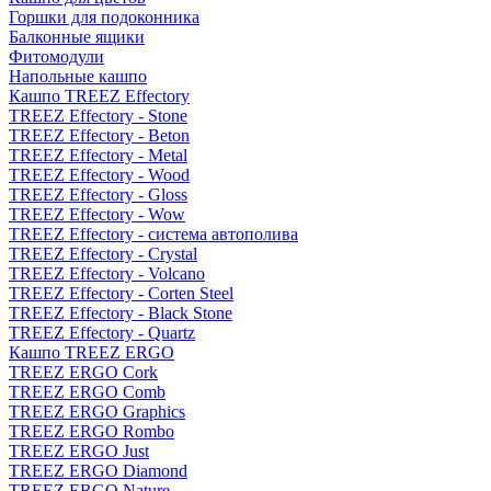
Горшки для подоконника
Балконные ящики
Фитомодули
Напольные кашпо
Кашпо TREEZ Effectory
TREEZ Effectory - Stone
TREEZ Effectory - Beton
TREEZ Effectory - Metal
TREEZ Effectory - Wood
TREEZ Effectory - Gloss
TREEZ Effectory - Wow
TREEZ Effectory - система автополива
TREEZ Effectory - Crystal
TREEZ Effectory - Volcano
TREEZ Effectory - Corten Steel
TREEZ Effectory - Black Stone
TREEZ Effectory - Quartz
Кашпо TREEZ ERGO
TREEZ ERGO Cork
TREEZ ERGO Comb
TREEZ ERGO Graphics
TREEZ ERGO Rombo
TREEZ ERGO Just
TREEZ ERGO Diamond
TREEZ ERGO Nature