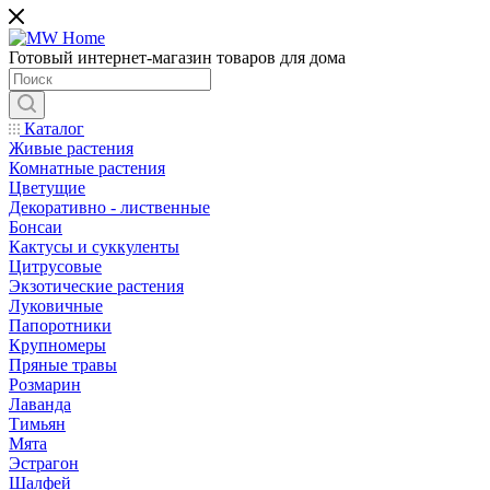
Готовый интернет-магазин товаров для дома
Каталог
Живые растения
Комнатные растения
Цветущие
Декоративно - лиственные
Бонсаи
Кактусы и суккуленты
Цитрусовые
Экзотические растения
Луковичные
Папоротники
Крупномеры
Пряные травы
Розмарин
Лаванда
Тимьян
Мята
Эстрагон
Шалфей