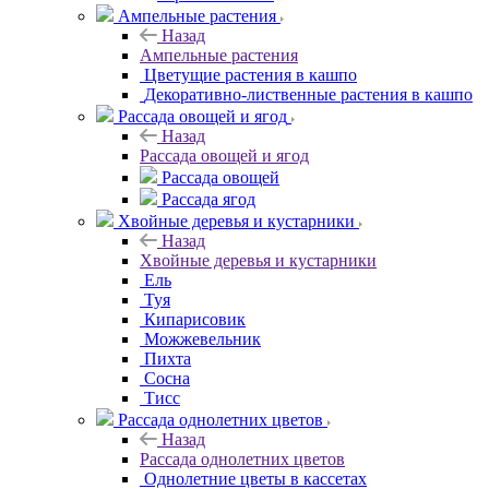
Ампельные растения
Назад
Ампельные растения
Цветущие растения в кашпо
Декоративно-лиственные растения в кашпо
Рассада овощей и ягод
Назад
Рассада овощей и ягод
Рассада овощей
Рассада ягод
Хвойные деревья и кустарники
Назад
Хвойные деревья и кустарники
Ель
Туя
Кипарисовик
Можжевельник
Пихта
Сосна
Тисc
Рассада однолетних цветов
Назад
Рассада однолетних цветов
Однолетние цветы в кассетах