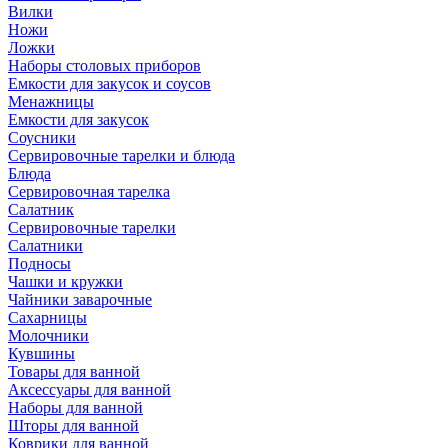
Вилки
Ножи
Ложки
Наборы столовых приборов
Емкости для закусок и соусов
Менажницы
Емкости для закусок
Соусники
Сервировочные тарелки и блюда
Блюда
Сервировочная тарелка
Салатник
Сервировочные тарелки
Салатники
Подносы
Чашки и кружки
Чайники заварочные
Сахарницы
Молочники
Кувшины
Товары для ванной
Аксессуары для ванной
Наборы для ванной
Шторы для ванной
Коврики для ванной