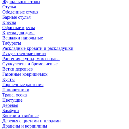
Журнальные столы
Стулья
Обеденные стулья
Барные стулья
Кресла
Офисные кресла
Кресла для дома
Вешалки напольные
Табуреты
Раскладные кровати и раскладушки
Искусственные цветы
Растения, кусты, мох и трава
Суккуленты и бромелиевые
Ветки деревьев
Газонные коврики/мох
Кусты
Горшечные растения
Папоротники
Трава, осока
Цветущие
Деревья
Бамбуки
Бонсаи и хвойные
Деревья с цветами и плодами
Драцены и кордилины