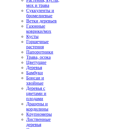
Растения, кусты,
мох и трава
Суккуленты и
бромелиевые
Ветки деревьев
Газонные
коврики/мох
Кусты
Горшечные
растения
Папоротники
Трава, осока
Цветущие
Деревья
Бамбуки
Бонсаи и
хвойные
Деревья с
цветами и
плодами
Драцены и
кордилины
Крупномеры
Лиственные
деревья