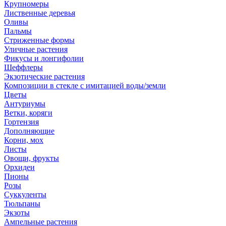
Крупномеры
Лиственные деревья
Оливы
Пальмы
Стриженные формы
Уличные растения
Фикусы и лонгифолии
Шеффлеры
Экзотические растения
Композиции в стекле с имитацией воды/земли
Цветы
Антуриумы
Ветки, коряги
Гортензия
Дополняющие
Корни, мох
Листы
Овощи, фрукты
Орхидеи
Пионы
Розы
Суккуленты
Тюльпаны
Экзоты
Ампельные растения