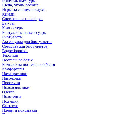
Решетки, шампуры
Щепа, уголь, розжиг
Игры на свежем воздухе
Качели
Спортивные площадки
Батуты
Компостеры
Биотуалеты и аксессуары
Биотуалеты
Аксессуары для биотуалетов
Средства для биотуалетов
Водосборники
Текстиль
Постельное белье
Комплекты постельного белья
Комфортеры
Наматрасники
Наволочки
Простыни
Пододеяльники
Одеяла
Полотенца
Подушки
Скатерти
Пледы и покрывала