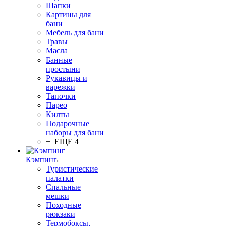
Шапки
Картины для
бани
Мебель для бани
Травы
Масла
Банные
простыни
Рукавицы и
варежки
Тапочки
Парео
Килты
Подарочные
наборы для бани
+ ЕЩЕ 4
Кэмпинг
Туристические
палатки
Спальные
мешки
Походные
рюкзаки
Термобоксы,