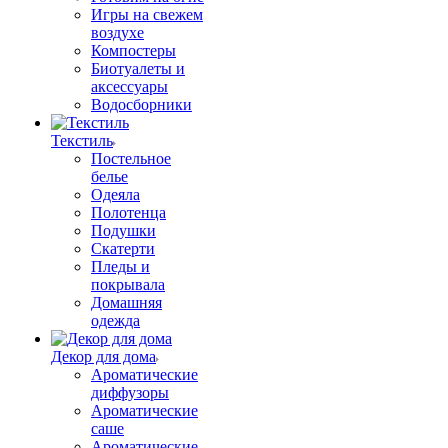
Игры на свежем
воздухе
Компостеры
Биотуалеты и
аксессуары
Водосборники
Текстиль
Постельное
белье
Одеяла
Полотенца
Подушки
Скатерти
Пледы и
покрывала
Домашняя
одежда
Декор для дома
Ароматические
диффузоры
Ароматические
саше
Ароматические