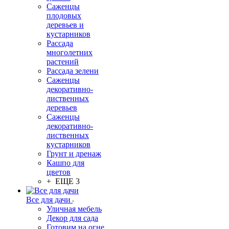
Саженцы
плодовых
деревьев и
кустарников
Рассада
многолетних
растений
Рассада зелени
Саженцы
декоративно-
лиственных
деревьев
Саженцы
декоративно-
лиственных
кустарников
Грунт и дренаж
Кашпо для
цветов
+ ЕЩЕ 3
Все для дачи
Уличная мебель
Декор для сада
Готовим на огне