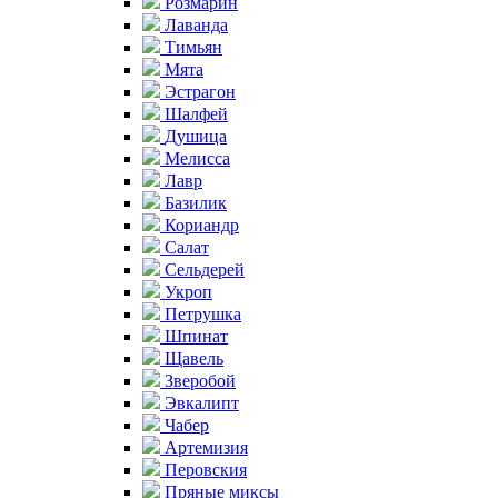
Розмарин
Лаванда
Тимьян
Мята
Эстрагон
Шалфей
Душица
Мелисса
Лавр
Базилик
Кориандр
Салат
Сельдерей
Укроп
Петрушка
Шпинат
Щавель
Зверобой
Эвкалипт
Чабер
Артемизия
Перовския
Пряные миксы