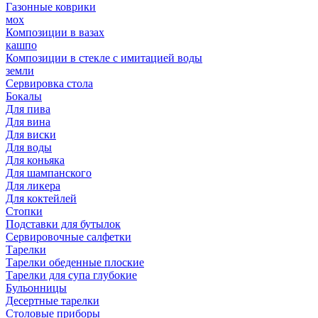
Газонные коврики
мох
Композиции в вазах
кашпо
Композиции в стекле с имитацией воды
земли
Сервировка стола
Бокалы
Для пива
Для вина
Для виски
Для воды
Для коньяка
Для шампанского
Для ликера
Для коктейлей
Стопки
Подставки для бутылок
Сервировочные салфетки
Тарелки
Тарелки обеденные плоские
Тарелки для супа глубокие
Бульонницы
Десертные тарелки
Столовые приборы