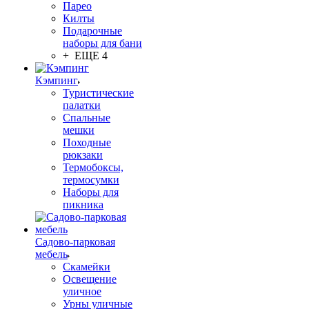
Парео
Килты
Подарочные
наборы для бани
+ ЕЩЕ 4
Кэмпинг
Туристические
палатки
Спальные
мешки
Походные
рюкзаки
Термобоксы,
термосумки
Наборы для
пикника
Садово-парковая
мебель
Скамейки
Освещение
уличное
Урны уличные