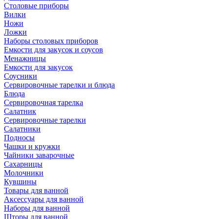
Столовые приборы
Вилки
Ножи
Ложки
Наборы столовых приборов
Емкости для закусок и соусов
Менажницы
Емкости для закусок
Соусники
Сервировочные тарелки и блюда
Блюда
Сервировочная тарелка
Салатник
Сервировочные тарелки
Салатники
Подносы
Чашки и кружки
Чайники заварочные
Сахарницы
Молочники
Кувшины
Товары для ванной
Аксессуары для ванной
Наборы для ванной
Шторы для ванной