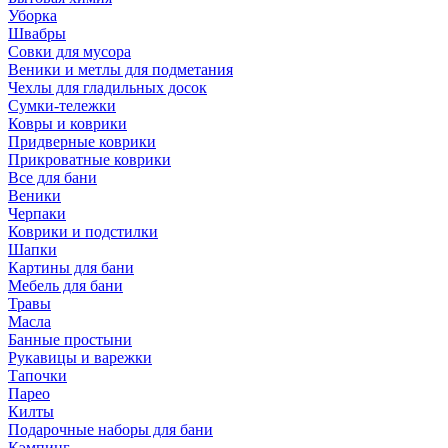
Уборка
Швабры
Совки для мусора
Веники и метлы для подметания
Чехлы для гладильных досок
Сумки-тележки
Ковры и коврики
Придверные коврики
Прикроватные коврики
Все для бани
Веники
Черпаки
Коврики и подстилки
Шапки
Картины для бани
Мебель для бани
Травы
Масла
Банные простыни
Рукавицы и варежки
Тапочки
Парео
Килты
Подарочные наборы для бани
Кэмпинг