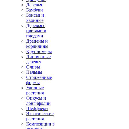
Деревья
Бамбуки
Бонсаи и
хвойные
Деревья с
цветами и
плодами
Драцены и
кордилины
Крупномеры
Лиственные
деревья
Оливы
Пальмы
Стриженные
формы
Уличные
растения
Фикусы и
лонгифолии
Шеффлеры
Экзотические
растения
Композиции в