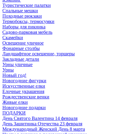
Туристические палатки
Спальные мешки
Походные рюкзаки
Термобоксы, термосумки
Наборы для пикника
Садово-парковая мебель
Скамейки
Освещение уличное
Фонарные столбы
Ландшафтное освещение, торшеры
Закладные детали
Урны уличные
Урны
Новый год!
Новогодние фигурки
Искусственные елки
Елочные украшения
Рождественские венки
Живые елки
Новогодние подарки
ПОДАРКИ
День Святого Валентина 14 февраля
День Защитника Отечества 23 февраля
Международный Женский День 8 марта