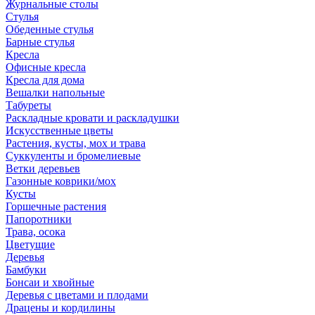
Журнальные столы
Стулья
Обеденные стулья
Барные стулья
Кресла
Офисные кресла
Кресла для дома
Вешалки напольные
Табуреты
Раскладные кровати и раскладушки
Искусственные цветы
Растения, кусты, мох и трава
Суккуленты и бромелиевые
Ветки деревьев
Газонные коврики/мох
Кусты
Горшечные растения
Папоротники
Трава, осока
Цветущие
Деревья
Бамбуки
Бонсаи и хвойные
Деревья с цветами и плодами
Драцены и кордилины