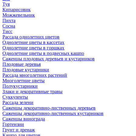
Туя
Кипарисовик
Можжевельник
Пихта
Сосна
Тисc
Рассада однолетних цветов
Однолетние цветы в кассетах
Однолетние цветы в горшках
Однолетние цветы в подвесных кашпо
Саженцы плодовых деревьев и кустарников
Плодовые деревья
Плодовые кустарники
Рассада многолетних растений
Многолетние цветы
Полукустарники
Злаки и декоративные травы
Суккуленты
Рассада зелени
Саженцы декоративно-лиственных деревьев
Саженцы декоративно-лиственных кустарников
Саженцы винограда
Гортензии
Грунт и дренаж
Кашпо для цветов