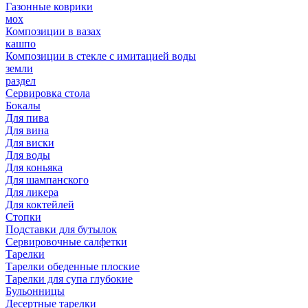
Газонные коврики
мох
Композиции в вазах
кашпо
Композиции в стекле с имитацией воды
земли
раздел
Сервировка стола
Бокалы
Для пива
Для вина
Для виски
Для воды
Для коньяка
Для шампанского
Для ликера
Для коктейлей
Стопки
Подставки для бутылок
Сервировочные салфетки
Тарелки
Тарелки обеденные плоские
Тарелки для супа глубокие
Бульонницы
Десертные тарелки