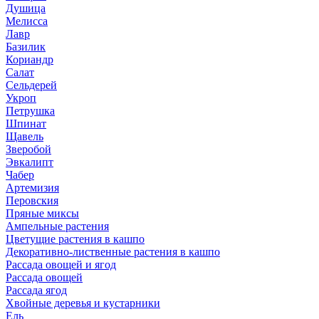
Душица
Мелисса
Лавр
Базилик
Кориандр
Салат
Сельдерей
Укроп
Петрушка
Шпинат
Щавель
Зверобой
Эвкалипт
Чабер
Артемизия
Перовския
Пряные миксы
Ампельные растения
Цветущие растения в кашпо
Декоративно-лиственные растения в кашпо
Рассада овощей и ягод
Рассада овощей
Рассада ягод
Хвойные деревья и кустарники
Ель