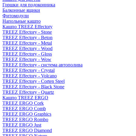
Горшки для подоконника
Балконные ящики
Фитомодули
Напольные кашпо
Кашпо TREEZ Effectory
TREEZ Effectory - Stone
TREEZ Effectory - Beton
TREEZ Effectory - Metal
TREEZ Effectory - Wood
TREEZ Effectory - Gloss
TREEZ Effectory - Wow
TREEZ Effectory - система автополива
TREEZ Effectory - Crystal
TREEZ Effectory - Volcano
TREEZ Effectory - Corten Steel
TREEZ Effectory - Black Stone
TREEZ Effectory - Quartz
Кашпо TREEZ ERGO
TREEZ ERGO Cork
TREEZ ERGO Comb
TREEZ ERGO Graphics
TREEZ ERGO Rombo
TREEZ ERGO Just
TREEZ ERGO Diamond
TREEZ ERGO Nature