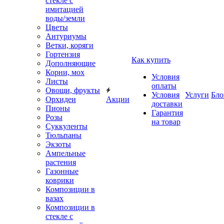
стекле с
имитацией
воды/земли
Цветы
Антуриумы
Ветки, коряги
Гортензия
Как купить
Дополняющие
Корни, мох
Условия
Листы
оплаты
Овощи, фрукты
Условия
Услуги
Бло
Орхидеи
Акции
доставки
Пионы
Гарантия
Розы
на товар
Суккуленты
Тюльпаны
Экзоты
Ампельные
растения
Газонные
коврики
Композиции в
вазах
Композиции в
стекле с