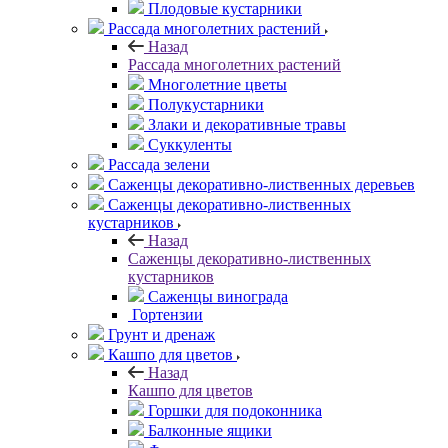
Плодовые кустарники
Рассада многолетних растений
Назад
Рассада многолетних растений
Многолетние цветы
Полукустарники
Злаки и декоративные травы
Суккуленты
Рассада зелени
Саженцы декоративно-лиственных деревьев
Саженцы декоративно-лиственных
кустарников
Назад
Саженцы декоративно-лиственных
кустарников
Саженцы винограда
Гортензии
Грунт и дренаж
Кашпо для цветов
Назад
Кашпо для цветов
Горшки для подоконника
Балконные ящики