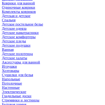
Коврики для ванной
Одиночные коврики
Комплекты ковриков
Детская и детское
Спальня
Детское постельное белье
Детские одеяла
Детские наматрасники
Детские комфортеры
Детские пледы
Детские подушки
Ванная
Детские полотенца
Детские халаты
Аксессуары для ванной
Игрушки
Хозтовары
Сушилки для белья
Напольные
Потолочные
Настенные
Электрические
Гладильные доски
Стремянки и лестницы
Бытовая химия