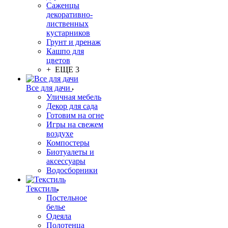
Саженцы
декоративно-
лиственных
кустарников
Грунт и дренаж
Кашпо для
цветов
+ ЕЩЕ 3
Все для дачи
Уличная мебель
Декор для сада
Готовим на огне
Игры на свежем
воздухе
Компостеры
Биотуалеты и
аксессуары
Водосборники
Текстиль
Постельное
белье
Одеяла
Полотенца