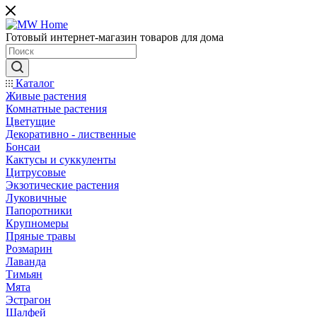
Готовый интернет-магазин товаров для дома
Каталог
Живые растения
Комнатные растения
Цветущие
Декоративно - лиственные
Бонсаи
Кактусы и суккуленты
Цитрусовые
Экзотические растения
Луковичные
Папоротники
Крупномеры
Пряные травы
Розмарин
Лаванда
Тимьян
Мята
Эстрагон
Шалфей