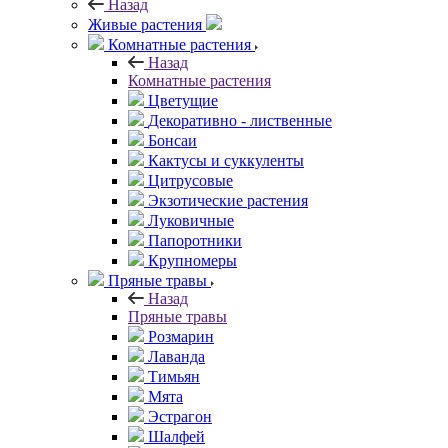
Назад
Живые растения
Комнатные растения
Назад
Комнатные растения
Цветущие
Декоративно - лиственные
Бонсаи
Кактусы и суккуленты
Цитрусовые
Экзотические растения
Луковичные
Папоротники
Крупномеры
Пряные травы
Назад
Пряные травы
Розмарин
Лаванда
Тимьян
Мята
Эстрагон
Шалфей