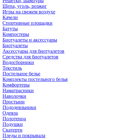
Решетки, шампуры
Щепа, уголь, розжиг
Игры на свежем воздухе
Качели
Спортивные площадки
Батуты
Компостеры
Биотуалеты и аксессуары
Биотуалеты
Аксессуары для биотуалетов
Средства для биотуалетов
Водосборники
Текстиль
Постельное белье
Комплекты постельного белья
Комфортеры
Наматрасники
Наволочки
Простыни
Пододеяльники
Одеяла
Полотенца
Подушки
Скатерти
Пледы и покрывала