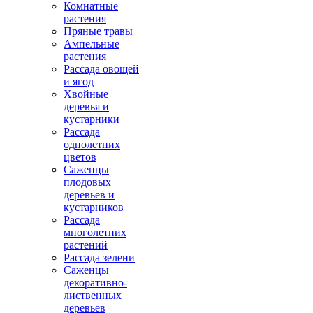
Комнатные
растения
Пряные травы
Ампельные
растения
Рассада овощей
и ягод
Хвойные
деревья и
кустарники
Рассада
однолетних
цветов
Саженцы
плодовых
деревьев и
кустарников
Рассада
многолетних
растений
Рассада зелени
Саженцы
декоративно-
лиственных
деревьев