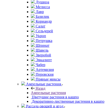
Душица
Мелисса
Лавр
Базилик
Кориандр
Салат
Сельдерей
Укроп
Петрушка
Шпинат
Щавель
Зверобой
Эвкалипт
Чабер
Артемизия
Перовския
Пряные миксы
Ампельные растения
Назад
Ампельные растения
Цветущие растения в кашпо
Декоративно-лиственные растения в кашпо
Рассада овощей и ягод