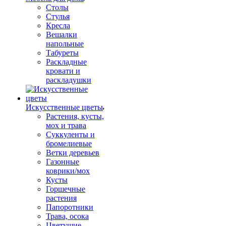
Столы
Стулья
Кресла
Вешалки
напольные
Табуреты
Раскладные
кровати и
раскладушки
Искусственные цветы
Растения, кусты,
мох и трава
Суккуленты и
бромелиевые
Ветки деревьев
Газонные
коврики/мох
Кусты
Горшечные
растения
Папоротники
Трава, осока
Цветущие