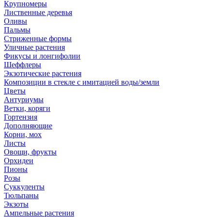
Крупномеры
Лиственные деревья
Оливы
Пальмы
Стриженные формы
Уличные растения
Фикусы и лонгифолии
Шеффлеры
Экзотические растения
Композиции в стекле с имитацией воды/земли
Цветы
Антуриумы
Ветки, коряги
Гортензия
Дополняющие
Корни, мох
Листы
Овощи, фрукты
Орхидеи
Пионы
Розы
Суккуленты
Тюльпаны
Экзоты
Ампельные растения