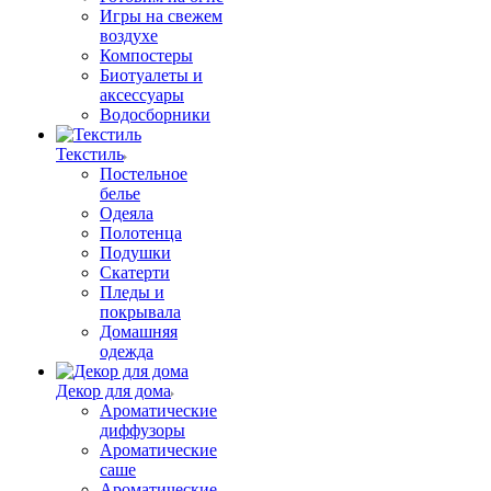
Игры на свежем
воздухе
Компостеры
Биотуалеты и
аксессуары
Водосборники
Текстиль
Постельное
белье
Одеяла
Полотенца
Подушки
Скатерти
Пледы и
покрывала
Домашняя
одежда
Декор для дома
Ароматические
диффузоры
Ароматические
саше
Ароматические