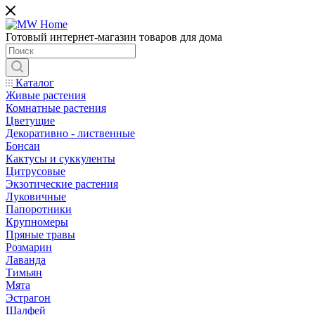
Готовый интернет-магазин товаров для дома
Каталог
Живые растения
Комнатные растения
Цветущие
Декоративно - лиственные
Бонсаи
Кактусы и суккуленты
Цитрусовые
Экзотические растения
Луковичные
Папоротники
Крупномеры
Пряные травы
Розмарин
Лаванда
Тимьян
Мята
Эстрагон
Шалфей