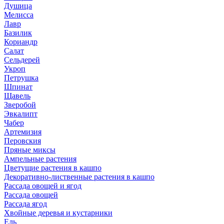
Душица
Мелисса
Лавр
Базилик
Кориандр
Салат
Сельдерей
Укроп
Петрушка
Шпинат
Щавель
Зверобой
Эвкалипт
Чабер
Артемизия
Перовския
Пряные миксы
Ампельные растения
Цветущие растения в кашпо
Декоративно-лиственные растения в кашпо
Рассада овощей и ягод
Рассада овощей
Рассада ягод
Хвойные деревья и кустарники
Ель