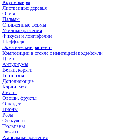
Крупномеры
Лиственные деревья
Оливы
Пальмы
Стриженные формы
Уличные растения
Фикусы и лонгифолии
Шеффлеры
Экзотические растения
Композиции в стекле с имитацией воды/земли
Цветы
Антуриумы
Ветки, коряги
Гортензия
Дополняющие
Корни, мох
Листы
Овощи, фрукты
Орхидеи
Пионы
Розы
Суккуленты
Тюльпаны
Экзоты
Ампельные растения