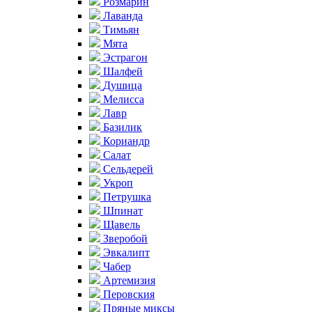
Розмарин
Лаванда
Тимьян
Мята
Эстрагон
Шалфей
Душица
Мелисса
Лавр
Базилик
Кориандр
Салат
Сельдерей
Укроп
Петрушка
Шпинат
Щавель
Зверобой
Эвкалипт
Чабер
Артемизия
Перовския
Пряные миксы