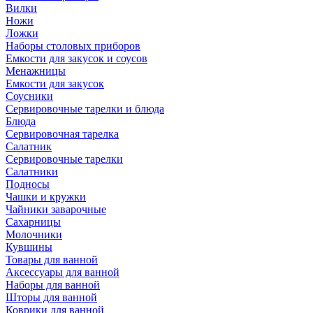
Вилки
Ножи
Ложки
Наборы столовых приборов
Емкости для закусок и соусов
Менажницы
Емкости для закусок
Соусники
Сервировочные тарелки и блюда
Блюда
Сервировочная тарелка
Салатник
Сервировочные тарелки
Салатники
Подносы
Чашки и кружки
Чайники заварочные
Сахарницы
Молочники
Кувшины
Товары для ванной
Аксессуары для ванной
Наборы для ванной
Шторы для ванной
Коврики для ванной