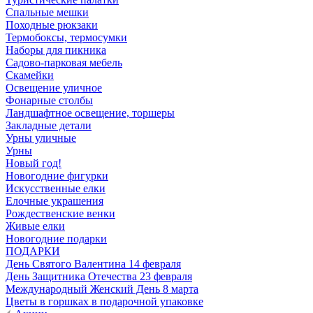
Спальные мешки
Походные рюкзаки
Термобоксы, термосумки
Наборы для пикника
Садово-парковая мебель
Скамейки
Освещение уличное
Фонарные столбы
Ландшафтное освещение, торшеры
Закладные детали
Урны уличные
Урны
Новый год!
Новогодние фигурки
Искусственные елки
Елочные украшения
Рождественские венки
Живые елки
Новогодние подарки
ПОДАРКИ
День Святого Валентина 14 февраля
День Защитника Отечества 23 февраля
Международный Женский День 8 марта
Цветы в горшках в подарочной упаковке