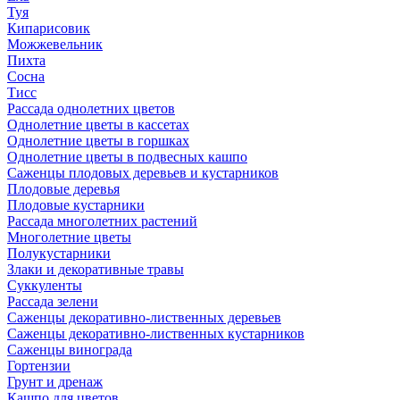
Туя
Кипарисовик
Можжевельник
Пихта
Сосна
Тисc
Рассада однолетних цветов
Однолетние цветы в кассетах
Однолетние цветы в горшках
Однолетние цветы в подвесных кашпо
Саженцы плодовых деревьев и кустарников
Плодовые деревья
Плодовые кустарники
Рассада многолетних растений
Многолетние цветы
Полукустарники
Злаки и декоративные травы
Суккуленты
Рассада зелени
Саженцы декоративно-лиственных деревьев
Саженцы декоративно-лиственных кустарников
Саженцы винограда
Гортензии
Грунт и дренаж
Кашпо для цветов