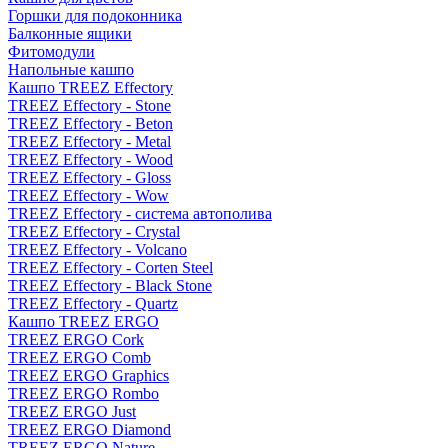
Горшки для подоконника
Балконные ящики
Фитомодули
Напольные кашпо
Кашпо TREEZ Effectory
TREEZ Effectory - Stone
TREEZ Effectory - Beton
TREEZ Effectory - Metal
TREEZ Effectory - Wood
TREEZ Effectory - Gloss
TREEZ Effectory - Wow
TREEZ Effectory - система автополива
TREEZ Effectory - Crystal
TREEZ Effectory - Volcano
TREEZ Effectory - Corten Steel
TREEZ Effectory - Black Stone
TREEZ Effectory - Quartz
Кашпо TREEZ ERGO
TREEZ ERGO Cork
TREEZ ERGO Comb
TREEZ ERGO Graphics
TREEZ ERGO Rombo
TREEZ ERGO Just
TREEZ ERGO Diamond
TREEZ ERGO Nature