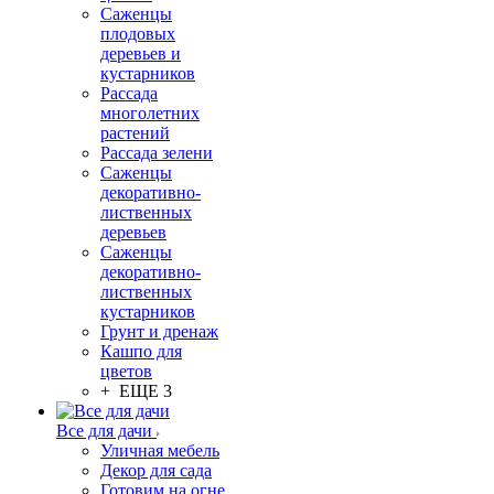
Саженцы
плодовых
деревьев и
кустарников
Рассада
многолетних
растений
Рассада зелени
Саженцы
декоративно-
лиственных
деревьев
Саженцы
декоративно-
лиственных
кустарников
Грунт и дренаж
Кашпо для
цветов
+ ЕЩЕ 3
Все для дачи
Уличная мебель
Декор для сада
Готовим на огне