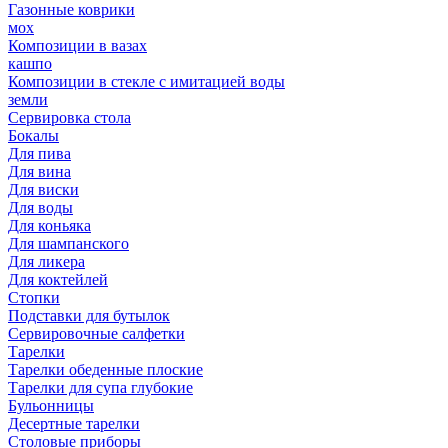
Газонные коврики
мох
Композиции в вазах
кашпо
Композиции в стекле с имитацией воды
земли
Сервировка стола
Бокалы
Для пива
Для вина
Для виски
Для воды
Для коньяка
Для шампанского
Для ликера
Для коктейлей
Стопки
Подставки для бутылок
Сервировочные салфетки
Тарелки
Тарелки обеденные плоские
Тарелки для супа глубокие
Бульонницы
Десертные тарелки
Столовые приборы