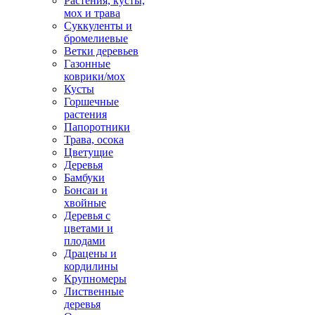
Растения, кусты,
мох и трава
Суккуленты и
бромелиевые
Ветки деревьев
Газонные
коврики/мох
Кусты
Горшечные
растения
Папоротники
Трава, осока
Цветущие
Деревья
Бамбуки
Бонсаи и
хвойные
Деревья с
цветами и
плодами
Драцены и
кордилины
Крупномеры
Лиственные
деревья