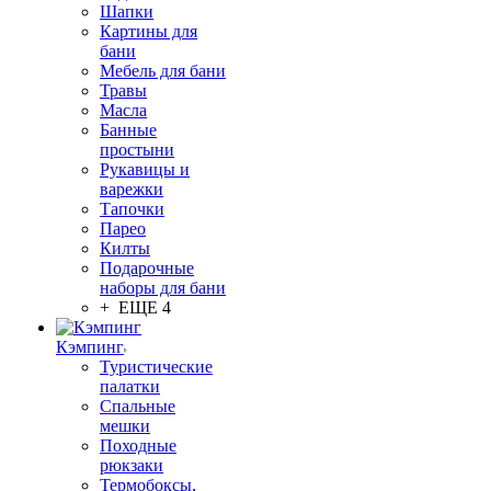
Шапки
Картины для
бани
Мебель для бани
Травы
Масла
Банные
простыни
Рукавицы и
варежки
Тапочки
Парео
Килты
Подарочные
наборы для бани
+ ЕЩЕ 4
Кэмпинг
Туристические
палатки
Спальные
мешки
Походные
рюкзаки
Термобоксы,