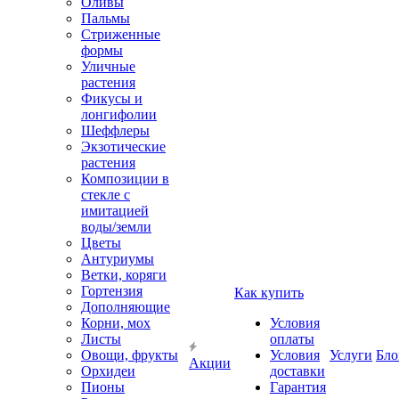
Оливы
Пальмы
Стриженные
формы
Уличные
растения
Фикусы и
лонгифолии
Шеффлеры
Экзотические
растения
Композиции в
стекле с
имитацией
воды/земли
Цветы
Антуриумы
Ветки, коряги
Гортензия
Как купить
Дополняющие
Корни, мох
Условия
Листы
оплаты
Овощи, фрукты
Условия
Услуги
Бло
Акции
Орхидеи
доставки
Пионы
Гарантия