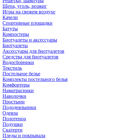
Решетки, шампуры
Щепа, уголь, розжиг
Игры на свежем воздухе
Качели
Спортивные площадки
Батуты
Компостеры
Биотуалеты и аксессуары
Биотуалеты
Аксессуары для биотуалетов
Средства для биотуалетов
Водосборники
Текстиль
Постельное белье
Комплекты постельного белья
Комфортеры
Наматрасники
Наволочки
Простыни
Пододеяльники
Одеяла
Полотенца
Подушки
Скатерти
Пледы и покрывала