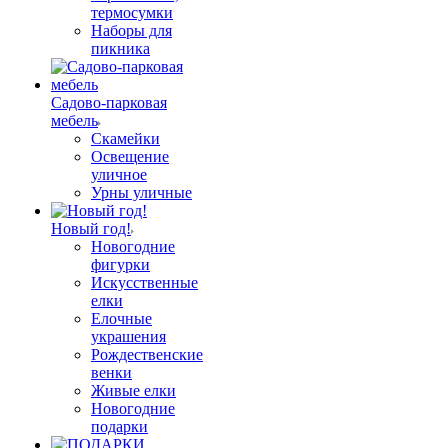
термосумки
Наборы для
пикника
Садово-парковая
мебель
Скамейки
Освещение
уличное
Урны уличные
Новый год!
Новогодние
фигурки
Искусственные
елки
Елочные
украшения
Рождественские
венки
Живые елки
Новогодние
подарки