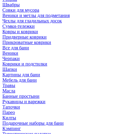
Швабры
Совки для мусора
Веники и метлы для подметания
Чехлы для гладильных досок
Сумки-тележки
Ковры и коврики
Придверные коврики
Прикроватные коврики
Все для бани
Веники
Черпаки
Коврики и подстилки
Шапки
Картины для бани
Мебель для бани
Травы
Масла
Банные простыни
Рукавицы и варежки
Тапочки
Парео
Килты
Подарочные наборы для бани
Кэмпинг
Туристические палатки