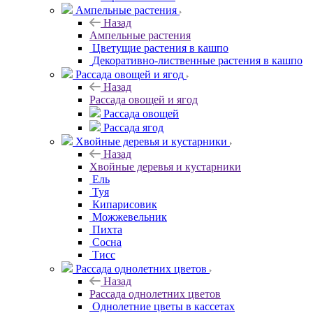
Ампельные растения
Назад
Ампельные растения
Цветущие растения в кашпо
Декоративно-лиственные растения в кашпо
Рассада овощей и ягод
Назад
Рассада овощей и ягод
Рассада овощей
Рассада ягод
Хвойные деревья и кустарники
Назад
Хвойные деревья и кустарники
Ель
Туя
Кипарисовик
Можжевельник
Пихта
Сосна
Тисc
Рассада однолетних цветов
Назад
Рассада однолетних цветов
Однолетние цветы в кассетах