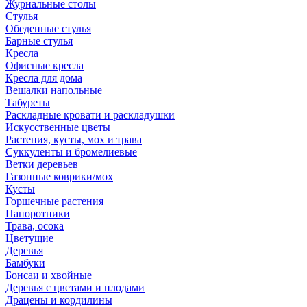
Журнальные столы
Стулья
Обеденные стулья
Барные стулья
Кресла
Офисные кресла
Кресла для дома
Вешалки напольные
Табуреты
Раскладные кровати и раскладушки
Искусственные цветы
Растения, кусты, мох и трава
Суккуленты и бромелиевые
Ветки деревьев
Газонные коврики/мох
Кусты
Горшечные растения
Папоротники
Трава, осока
Цветущие
Деревья
Бамбуки
Бонсаи и хвойные
Деревья с цветами и плодами
Драцены и кордилины