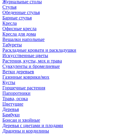
Журнальные столы
Стулья
Обеденные стулья
Барные стулья
Кресла
Офисные кресла
Кресла для дома
Вешалки напольные
Табуреты
Раскладные кровати и раскладушки
Искусственные цветы
Растения, кусты, мох и трава
Суккуленты и бромелиевые
Ветки деревьев
Газонные коврики/мох
Кусты
Горшечные растения
Папоротники
Трава, осока
Цветущие
Деревья
Бамбуки
Бонсаи и хвойные
Деревья с цветами и плодами
Драцены и кордилины