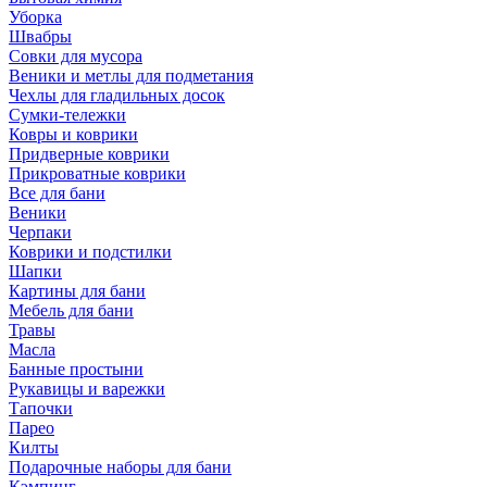
Уборка
Швабры
Совки для мусора
Веники и метлы для подметания
Чехлы для гладильных досок
Сумки-тележки
Ковры и коврики
Придверные коврики
Прикроватные коврики
Все для бани
Веники
Черпаки
Коврики и подстилки
Шапки
Картины для бани
Мебель для бани
Травы
Масла
Банные простыни
Рукавицы и варежки
Тапочки
Парео
Килты
Подарочные наборы для бани
Кэмпинг