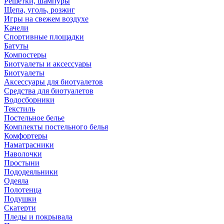
Решетки, шампуры
Щепа, уголь, розжиг
Игры на свежем воздухе
Качели
Спортивные площадки
Батуты
Компостеры
Биотуалеты и аксессуары
Биотуалеты
Аксессуары для биотуалетов
Средства для биотуалетов
Водосборники
Текстиль
Постельное белье
Комплекты постельного белья
Комфортеры
Наматрасники
Наволочки
Простыни
Пододеяльники
Одеяла
Полотенца
Подушки
Скатерти
Пледы и покрывала