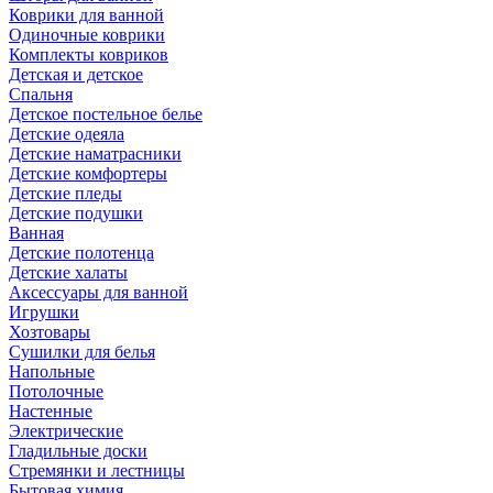
Коврики для ванной
Одиночные коврики
Комплекты ковриков
Детская и детское
Спальня
Детское постельное белье
Детские одеяла
Детские наматрасники
Детские комфортеры
Детские пледы
Детские подушки
Ванная
Детские полотенца
Детские халаты
Аксессуары для ванной
Игрушки
Хозтовары
Сушилки для белья
Напольные
Потолочные
Настенные
Электрические
Гладильные доски
Стремянки и лестницы
Бытовая химия