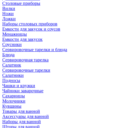
Столовые приборы
Вилки
Ножи
Ложки
Наборы столовых приборов
Емкости для закусок и соусов
Менажницы
Емкости для закусок
Соусники
Сервировочные тарелки и блюда
Блюда
Сервировочная тарелка
Салатник
Сервировочные тарелки
Салатники
Подносы
Чашки и кружки
Чайники заварочные
Сахарницы
Молочники
Кувшины
Товары для ванной
Аксессуары для ванной
Наборы для ванной
Шторы для ванной