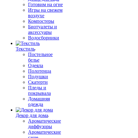
Готовим на огне
Игры на свежем
воздухе
Компостеры
Биотуалеты и
аксессуары
Водосборники
Текстиль
Постельное
белье
Одеяла
Полотенца
Подушки
Скатерти
Пледы и
покрывала
Домашняя
одежда
Декор для дома
Ароматические
диффузоры
Ароматические
саше