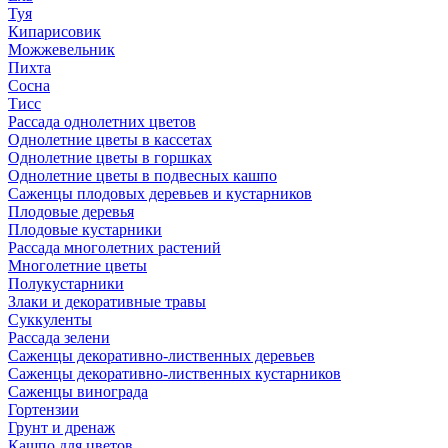
Туя
Кипарисовик
Можжевельник
Пихта
Сосна
Тисc
Рассада однолетних цветов
Однолетние цветы в кассетах
Однолетние цветы в горшках
Однолетние цветы в подвесных кашпо
Саженцы плодовых деревьев и кустарников
Плодовые деревья
Плодовые кустарники
Рассада многолетних растений
Многолетние цветы
Полукустарники
Злаки и декоративные травы
Суккуленты
Рассада зелени
Саженцы декоративно-лиственных деревьев
Саженцы декоративно-лиственных кустарников
Саженцы винограда
Гортензии
Грунт и дренаж
Кашпо для цветов