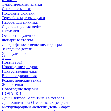
Туристические палатки
Спальные мешки
Походные рюкзаки
Термобоксы, термосумки
Наборы для пикника
Садово-парковая мебель
Скамейки
Освещение уличное
Фонарные столбы
Ландшафтное освещение, торшеры
Закладные детали
Урны уличные
Урны
Новый год!
Новогодние фигурки
Искусственные елки
Елочные украшения
Рождественские венки
Живые елки
Новогодние подарки
ПОДАРКИ
День Святого Валентина 14 февраля
День Защитника Отечества 23 февраля
Международный Женский День 8 марта