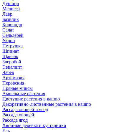
Душица
Мелисса
Лавр
Базилик
Кориандр
Салат
Сельдерей
Укроп
Петрушка
Шпинат
Щавель
Зверобой
Эвкалипт
Чабер
Артемизия
Перовския
Пряные миксы
Ампельные растения
Цветущие растения в кашпо
Декоративно-лиственные растения в кашпо
Рассада овощей и ягод
Рассада овощей
Рассада ягод
Хвойные деревья и кустарники
Ель