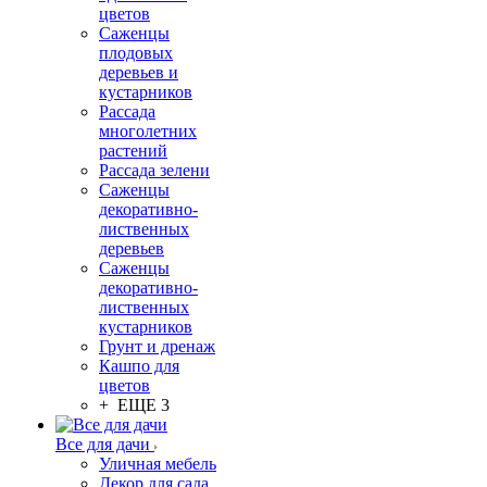
цветов
Саженцы
плодовых
деревьев и
кустарников
Рассада
многолетних
растений
Рассада зелени
Саженцы
декоративно-
лиственных
деревьев
Саженцы
декоративно-
лиственных
кустарников
Грунт и дренаж
Кашпо для
цветов
+ ЕЩЕ 3
Все для дачи
Уличная мебель
Декор для сада