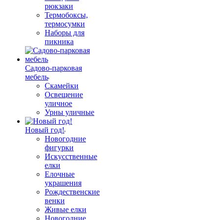
рюкзаки
Термобоксы,
термосумки
Наборы для
пикника
Садово-парковая
мебель
Скамейки
Освещение
уличное
Урны уличные
Новый год!
Новогодние
фигурки
Искусственные
елки
Елочные
украшения
Рождественские
венки
Живые елки
Новогодние