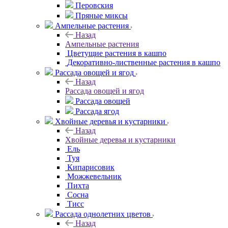
Перовския
Пряные миксы
Ампельные растения
Назад
Ампельные растения
Цветущие растения в кашпо
Декоративно-лиственные растения в кашпо
Рассада овощей и ягод
Назад
Рассада овощей и ягод
Рассада овощей
Рассада ягод
Хвойные деревья и кустарники
Назад
Хвойные деревья и кустарники
Ель
Туя
Кипарисовик
Можжевельник
Пихта
Сосна
Тисc
Рассада однолетних цветов
Назад