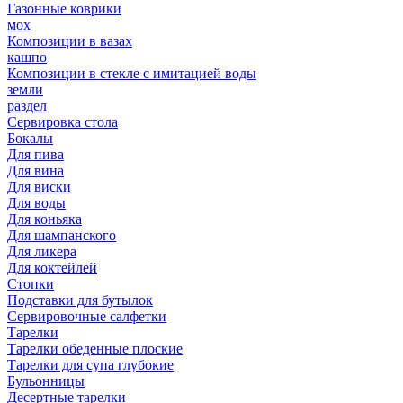
Газонные коврики
мох
Композиции в вазах
кашпо
Композиции в стекле с имитацией воды
земли
раздел
Сервировка стола
Бокалы
Для пива
Для вина
Для виски
Для воды
Для коньяка
Для шампанского
Для ликера
Для коктейлей
Стопки
Подставки для бутылок
Сервировочные салфетки
Тарелки
Тарелки обеденные плоские
Тарелки для супа глубокие
Бульонницы
Десертные тарелки