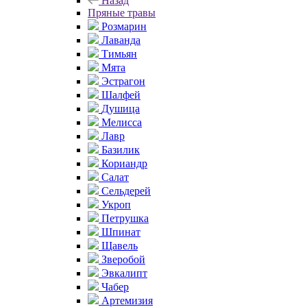
Назад
Пряные травы
Розмарин
Лаванда
Тимьян
Мята
Эстрагон
Шалфей
Душица
Мелисса
Лавр
Базилик
Кориандр
Салат
Сельдерей
Укроп
Петрушка
Шпинат
Щавель
Зверобой
Эвкалипт
Чабер
Артемизия