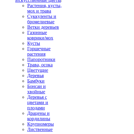
Искусственные цветы
Растения, кусты,
мох и трава
Суккуленты и
бромелиевые
Ветки деревьев
Газонные
коврики/мох
Кусты
Горшечные
растения
Папоротники
Трава, осока
Цветущие
Деревья
Бамбуки
Бонсаи и
хвойные
Деревья с
цветами и
плодами
Драцены и
кордилины
Крупномеры
Лиственные