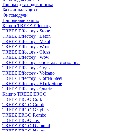
Горшки для подоконника
Балконные ящики
Фитомодули
Напольные кашпо
Кашпо TREEZ Effectory
TREEZ Effectory - Stone
TREEZ Effectory - Beton
TREEZ Effectory - Metal
TREEZ Effectory - Wood
TREEZ Effectory - Gloss
TREEZ Effectory - Wow
TREEZ Effectory - система автополива
TREEZ Effectory - Crystal
TREEZ Effectory - Volcano
TREEZ Effectory - Corten Steel
TREEZ Effectory - Black Stone
TREEZ Effectory - Quartz
Кашпо TREEZ ERGO
TREEZ ERGO Cork
TREEZ ERGO Comb
TREEZ ERGO Graphics
TREEZ ERGO Rombo
TREEZ ERGO Just
TREEZ ERGO Diamond
TREEZ ERGO Nature