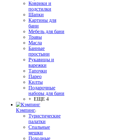
Коврики и
подстилки
Шапки
Картины для
бани
Мебель для бани
Травы
Масла
Банные
простыни
Рукавицы и
варежки
Тапочки
Парео
Килты
Подарочные
наборы для бани
+ ЕЩЕ 4
Кэмпинг
Туристические
палатки
Спальные
мешки
Походные