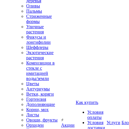
деревья
Оливы
Пальмы
Стриженные
формы
Уличные
растения
Фикусы и
лонгифолии
Шеффлеры
Экзотические
растения
Композиции в
стекле с
имитацией
воды/земли
Цветы
Антуриумы
Ветки, коряги
Гортензия
Как купить
Дополняющие
Корни, мох
Условия
Листы
оплаты
Овощи, фрукты
Условия
Услуги
Бло
Орхидеи
Акции
доставки