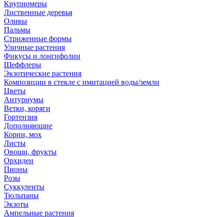
Крупномеры
Лиственные деревья
Оливы
Пальмы
Стриженные формы
Уличные растения
Фикусы и лонгифолии
Шеффлеры
Экзотические растения
Композиции в стекле с имитацией воды/земли
Цветы
Антуриумы
Ветки, коряги
Гортензия
Дополняющие
Корни, мох
Листы
Овощи, фрукты
Орхидеи
Пионы
Розы
Суккуленты
Тюльпаны
Экзоты
Ампельные растения