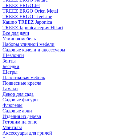
TREEZ ERGO Jet
TREEZ ERGO Orien Metal
TREEZ ERGO TreeLine
Кашпо TREEZ Japonica
TREEZ Japonica серия Hikari
Все для дачи
Уличная мебель
Наборы уличной мебели
Садовые качели и аксессуары
Шезлонги
Зонты
Беседки
Шатры
Пластиковая мебель
Подвесные кресла
Гамаки
Декор для сада
Садовые фигуры
Флюгеры
Садовые арки
Изделия из дерева
Готовим на огне
Мангалы
Аксессуары для грилей