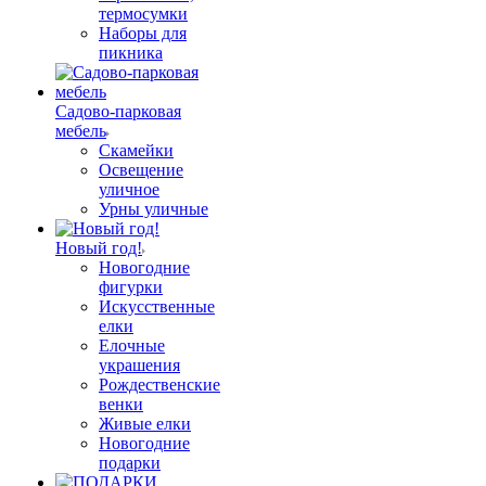
термосумки
Наборы для
пикника
Садово-парковая
мебель
Скамейки
Освещение
уличное
Урны уличные
Новый год!
Новогодние
фигурки
Искусственные
елки
Елочные
украшения
Рождественские
венки
Живые елки
Новогодние
подарки