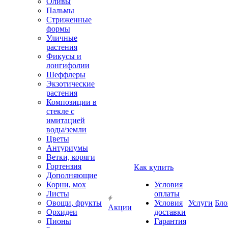
Оливы
Пальмы
Стриженные
формы
Уличные
растения
Фикусы и
лонгифолии
Шеффлеры
Экзотические
растения
Композиции в
стекле с
имитацией
воды/земли
Цветы
Антуриумы
Ветки, коряги
Гортензия
Как купить
Дополняющие
Корни, мох
Условия
Листы
оплаты
Овощи, фрукты
Условия
Услуги
Бло
Акции
Орхидеи
доставки
Пионы
Гарантия