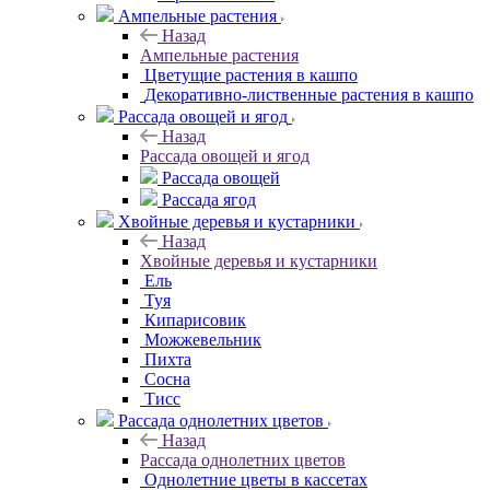
Ампельные растения
Назад
Ампельные растения
Цветущие растения в кашпо
Декоративно-лиственные растения в кашпо
Рассада овощей и ягод
Назад
Рассада овощей и ягод
Рассада овощей
Рассада ягод
Хвойные деревья и кустарники
Назад
Хвойные деревья и кустарники
Ель
Туя
Кипарисовик
Можжевельник
Пихта
Сосна
Тисc
Рассада однолетних цветов
Назад
Рассада однолетних цветов
Однолетние цветы в кассетах