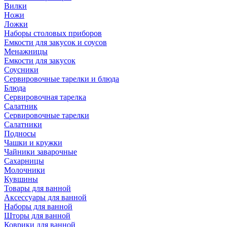
Вилки
Ножи
Ложки
Наборы столовых приборов
Емкости для закусок и соусов
Менажницы
Емкости для закусок
Соусники
Сервировочные тарелки и блюда
Блюда
Сервировочная тарелка
Салатник
Сервировочные тарелки
Салатники
Подносы
Чашки и кружки
Чайники заварочные
Сахарницы
Молочники
Кувшины
Товары для ванной
Аксессуары для ванной
Наборы для ванной
Шторы для ванной
Коврики для ванной