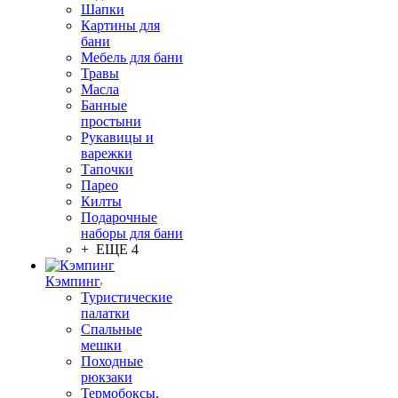
Шапки
Картины для
бани
Мебель для бани
Травы
Масла
Банные
простыни
Рукавицы и
варежки
Тапочки
Парео
Килты
Подарочные
наборы для бани
+ ЕЩЕ 4
Кэмпинг
Туристические
палатки
Спальные
мешки
Походные
рюкзаки
Термобоксы,