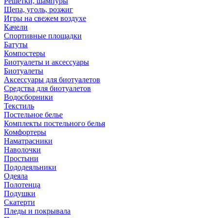
Решетки, шампуры
Щепа, уголь, розжиг
Игры на свежем воздухе
Качели
Спортивные площадки
Батуты
Компостеры
Биотуалеты и аксессуары
Биотуалеты
Аксессуары для биотуалетов
Средства для биотуалетов
Водосборники
Текстиль
Постельное белье
Комплекты постельного белья
Комфортеры
Наматрасники
Наволочки
Простыни
Пододеяльники
Одеяла
Полотенца
Подушки
Скатерти
Пледы и покрывала