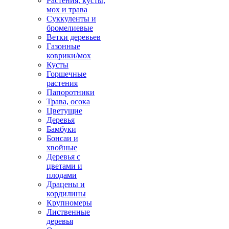
Растения, кусты,
мох и трава
Суккуленты и
бромелиевые
Ветки деревьев
Газонные
коврики/мох
Кусты
Горшечные
растения
Папоротники
Трава, осока
Цветущие
Деревья
Бамбуки
Бонсаи и
хвойные
Деревья с
цветами и
плодами
Драцены и
кордилины
Крупномеры
Лиственные
деревья