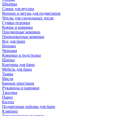
Швабры
Совки для мусора
Веники и метлы для подметания
Чехлы для гладильных досок
Сумки-тележки
Ковры и коврики
Придверные коврики
Прикроватные коврики
Все для бани
Веники
Черпаки
Коврики и подстилки
Шапки
Картины для бани
Мебель для бани
Травы
Масла
Банные простыни
Рукавицы и варежки
Тапочки
Парео
Килты
Подарочные наборы для бани
Кэмпинг
Туристические палатки