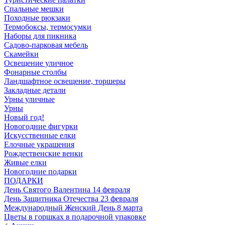
Спальные мешки
Походные рюкзаки
Термобоксы, термосумки
Наборы для пикника
Садово-парковая мебель
Скамейки
Освещение уличное
Фонарные столбы
Ландшафтное освещение, торшеры
Закладные детали
Урны уличные
Урны
Новый год!
Новогодние фигурки
Искусственные елки
Елочные украшения
Рождественские венки
Живые елки
Новогодние подарки
ПОДАРКИ
День Святого Валентина 14 февраля
День Защитника Отечества 23 февраля
Международный Женский День 8 марта
Цветы в горшках в подарочной упаковке