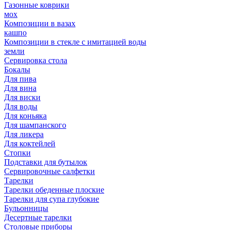
Газонные коврики
мох
Композиции в вазах
кашпо
Композиции в стекле с имитацией воды
земли
Сервировка стола
Бокалы
Для пива
Для вина
Для виски
Для воды
Для коньяка
Для шампанского
Для ликера
Для коктейлей
Стопки
Подставки для бутылок
Сервировочные салфетки
Тарелки
Тарелки обеденные плоские
Тарелки для супа глубокие
Бульонницы
Десертные тарелки
Столовые приборы