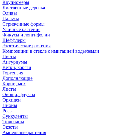
Крупномеры
Лиственные деревья
Оливы
Пальмы
Стриженные формы
Уличные растения
Фикусы и лонгифолии
Шеффлеры
Экзотические растения
Композиции в стекле с имитацией воды/земли
Цветы
Антуриумы
Ветки, коряги
Гортензия
Дополняющие
Корни, мох
Листы
Овощи, фрукты
Орхидеи
Пионы
Розы
Суккуленты
Тюльпаны
Экзоты
Ампельные растения