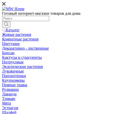
Готовый интернет-магазин товаров для дома
Каталог
Живые растения
Комнатные растения
Цветущие
Декоративно - лиственные
Бонсаи
Кактусы и суккуленты
Цитрусовые
Экзотические растения
Луковичные
Папоротники
Крупномеры
Пряные травы
Розмарин
Лаванда
Тимьян
Мята
Эстрагон
Шалфей