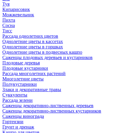
Туя
Кипарисовик
Можжевельник
Пихта
Сосна
Тисc
Рассада однолетних цветов
Однолетние цветы в кассетах
Однолетние цветы в горшках
Однолетние цветы в подвесных кашпо
Саженцы плодовых деревьев и кустарников
Плодовые деревья
Плодовые кустарники
Рассада многолетних растений
Многолетние цветы
Полукустарники
Злаки и декоративные травы
Суккуленты
Рассада зелени
Саженцы декоративно-лиственных деревьев
Саженцы декоративно-лиственных кустарников
Саженцы винограда
Гортензии
Грунт и дренаж
Кашпо для цветов