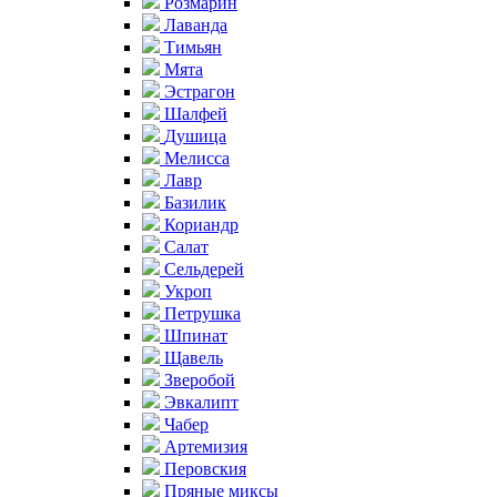
Розмарин
Лаванда
Тимьян
Мята
Эстрагон
Шалфей
Душица
Мелисса
Лавр
Базилик
Кориандр
Салат
Сельдерей
Укроп
Петрушка
Шпинат
Щавель
Зверобой
Эвкалипт
Чабер
Артемизия
Перовския
Пряные миксы