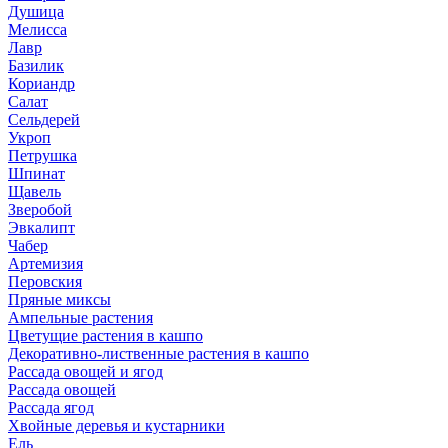
Душица
Мелисса
Лавр
Базилик
Кориандр
Салат
Сельдерей
Укроп
Петрушка
Шпинат
Щавель
Зверобой
Эвкалипт
Чабер
Артемизия
Перовския
Пряные миксы
Ампельные растения
Цветущие растения в кашпо
Декоративно-лиственные растения в кашпо
Рассада овощей и ягод
Рассада овощей
Рассада ягод
Хвойные деревья и кустарники
Ель