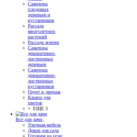
Саженцы
плодовых
деревьев и
кустарников
Рассада
многолетних
растений
Рассада зелени
Саженцы
декоративно-
лиственных
деревьев
Саженцы
декоративно-
лиственных
кустарников
Грунт и дренаж
Кашпо для
цветов
+ ЕЩЕ 3
Все для дачи
Уличная мебель
Декор для сада
Готовим на огне