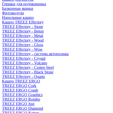
Горшки для подоконника
Балконные ящики
Фитомодули
Напольные кашпо
Кашпо TREEZ Effectory
TREEZ Effectory - Stone
TREEZ Effectory - Beton
TREEZ Effectory - Metal
TREEZ Effectory - Wood
TREEZ Effectory - Gloss
TREEZ Effectory - Wow
TREEZ Effectory - система автополива
TREEZ Effectory - Crystal
TREEZ Effectory - Volcano
TREEZ Effectory - Corten Steel
TREEZ Effectory - Black Stone
TREEZ Effectory - Quartz
Кашпо TREEZ ERGO
TREEZ ERGO Cork
TREEZ ERGO Comb
TREEZ ERGO Graphics
TREEZ ERGO Rombo
TREEZ ERGO Just
TREEZ ERGO Diamond
TREEZ ERGO Nature