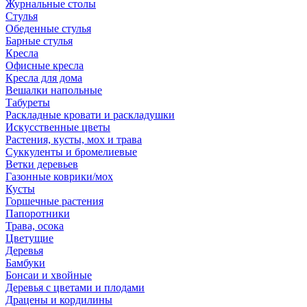
Журнальные столы
Стулья
Обеденные стулья
Барные стулья
Кресла
Офисные кресла
Кресла для дома
Вешалки напольные
Табуреты
Раскладные кровати и раскладушки
Искусственные цветы
Растения, кусты, мох и трава
Суккуленты и бромелиевые
Ветки деревьев
Газонные коврики/мох
Кусты
Горшечные растения
Папоротники
Трава, осока
Цветущие
Деревья
Бамбуки
Бонсаи и хвойные
Деревья с цветами и плодами
Драцены и кордилины