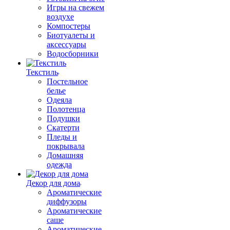
Игры на свежем
воздухе
Компостеры
Биотуалеты и
аксессуары
Водосборники
Текстиль
Постельное
белье
Одеяла
Полотенца
Подушки
Скатерти
Пледы и
покрывала
Домашняя
одежда
Декор для дома
Ароматические
диффузоры
Ароматические
саше
Ароматические