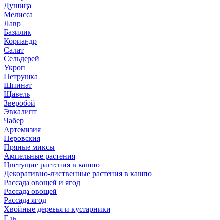
Душица
Мелисса
Лавр
Базилик
Кориандр
Салат
Сельдерей
Укроп
Петрушка
Шпинат
Щавель
Зверобой
Эвкалипт
Чабер
Артемизия
Перовския
Пряные миксы
Ампельные растения
Цветущие растения в кашпо
Декоративно-лиственные растения в кашпо
Рассада овощей и ягод
Рассада овощей
Рассада ягод
Хвойные деревья и кустарники
Ель