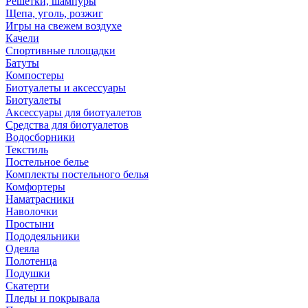
Решетки, шампуры
Щепа, уголь, розжиг
Игры на свежем воздухе
Качели
Спортивные площадки
Батуты
Компостеры
Биотуалеты и аксессуары
Биотуалеты
Аксессуары для биотуалетов
Средства для биотуалетов
Водосборники
Текстиль
Постельное белье
Комплекты постельного белья
Комфортеры
Наматрасники
Наволочки
Простыни
Пододеяльники
Одеяла
Полотенца
Подушки
Скатерти
Пледы и покрывала