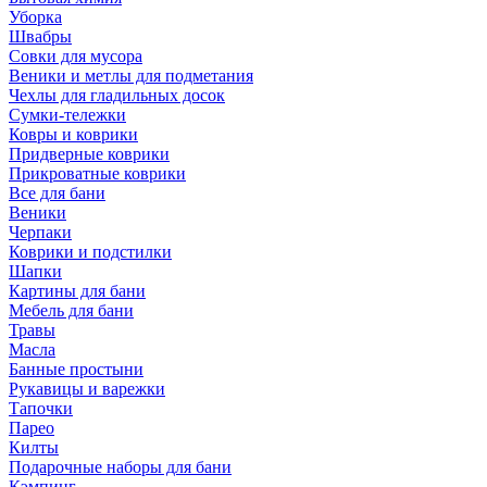
Уборка
Швабры
Совки для мусора
Веники и метлы для подметания
Чехлы для гладильных досок
Сумки-тележки
Ковры и коврики
Придверные коврики
Прикроватные коврики
Все для бани
Веники
Черпаки
Коврики и подстилки
Шапки
Картины для бани
Мебель для бани
Травы
Масла
Банные простыни
Рукавицы и варежки
Тапочки
Парео
Килты
Подарочные наборы для бани
Кэмпинг