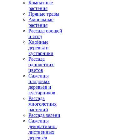
Комнатные
растения
Пряные травы
Ампельные
растения
Рассада овощей
и ягод
Хвойные
деревья и
кустарники
Рассада
однолетних
цветов
Саженцы
плодовых
деревьев и
кустарников
Рассада
многолетних
растений
Рассада зелени
Саженцы
декоративно-
лиственных
деревьев