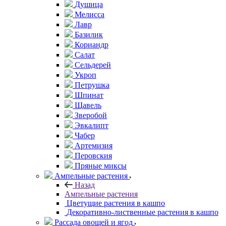
Душица
Мелисса
Лавр
Базилик
Кориандр
Салат
Сельдерей
Укроп
Петрушка
Шпинат
Щавель
Зверобой
Эвкалипт
Чабер
Артемизия
Перовския
Пряные миксы
Ампельные растения
Назад
Ампельные растения
Цветущие растения в кашпо
Декоративно-лиственные растения в кашпо
Рассада овощей и ягод