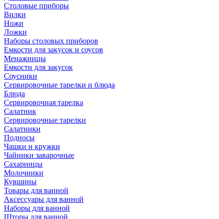
Столовые приборы
Вилки
Ножи
Ложки
Наборы столовых приборов
Емкости для закусок и соусов
Менажницы
Емкости для закусок
Соусники
Сервировочные тарелки и блюда
Блюда
Сервировочная тарелка
Салатник
Сервировочные тарелки
Салатники
Подносы
Чашки и кружки
Чайники заварочные
Сахарницы
Молочники
Кувшины
Товары для ванной
Аксессуары для ванной
Наборы для ванной
Шторы для ванной