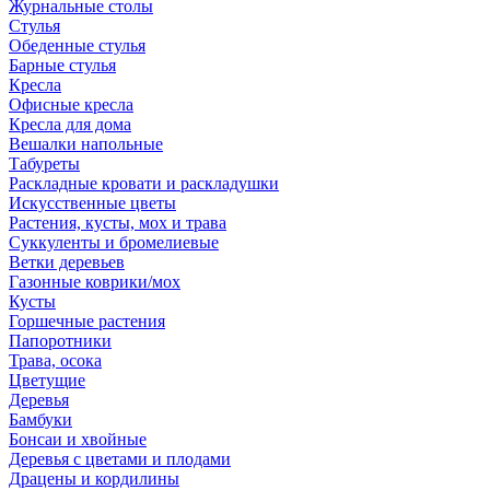
Журнальные столы
Стулья
Обеденные стулья
Барные стулья
Кресла
Офисные кресла
Кресла для дома
Вешалки напольные
Табуреты
Раскладные кровати и раскладушки
Искусственные цветы
Растения, кусты, мох и трава
Суккуленты и бромелиевые
Ветки деревьев
Газонные коврики/мох
Кусты
Горшечные растения
Папоротники
Трава, осока
Цветущие
Деревья
Бамбуки
Бонсаи и хвойные
Деревья с цветами и плодами
Драцены и кордилины