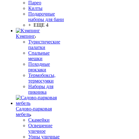
Парео
Килты
Подарочные
наборы для бани
+ ЕЩЕ 4
Кэмпинг
Туристические
палатки
Спальные
мешки
Походные
рюкзаки
Термобоксы,
термосумки
Наборы для
пикника
Садово-парковая
мебель
Скамейки
Освещение
уличное
Урны уличные