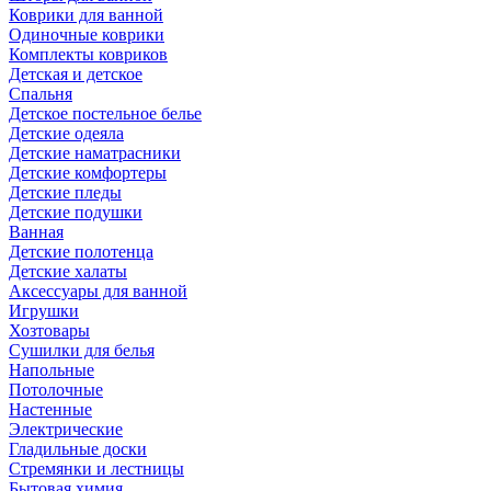
Коврики для ванной
Одиночные коврики
Комплекты ковриков
Детская и детское
Спальня
Детское постельное белье
Детские одеяла
Детские наматрасники
Детские комфортеры
Детские пледы
Детские подушки
Ванная
Детские полотенца
Детские халаты
Аксессуары для ванной
Игрушки
Хозтовары
Сушилки для белья
Напольные
Потолочные
Настенные
Электрические
Гладильные доски
Стремянки и лестницы
Бытовая химия