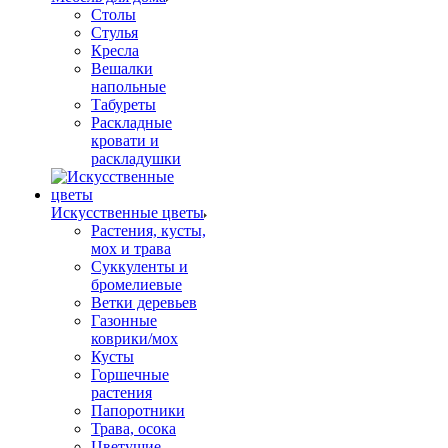
Столы
Стулья
Кресла
Вешалки
напольные
Табуреты
Раскладные
кровати и
раскладушки
Искусственные цветы
Растения, кусты,
мох и трава
Суккуленты и
бромелиевые
Ветки деревьев
Газонные
коврики/мох
Кусты
Горшечные
растения
Папоротники
Трава, осока
Цветущие