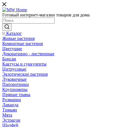
Готовый интернет-магазин товаров для дома
Каталог
Живые растения
Комнатные растения
Цветущие
Декоративно - лиственные
Бонсаи
Кактусы и суккуленты
Цитрусовые
Экзотические растения
Луковичные
Папоротники
Крупномеры
Пряные травы
Розмарин
Лаванда
Тимьян
Мята
Эстрагон
Шалфей