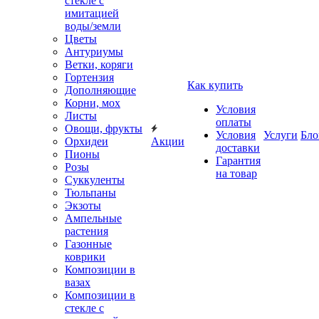
стекле с
имитацией
воды/земли
Цветы
Антуриумы
Ветки, коряги
Гортензия
Как купить
Дополняющие
Корни, мох
Условия
Листы
оплаты
Овощи, фрукты
Условия
Услуги
Бло
Орхидеи
Акции
доставки
Пионы
Гарантия
Розы
на товар
Суккуленты
Тюльпаны
Экзоты
Ампельные
растения
Газонные
коврики
Композиции в
вазах
Композиции в
стекле с