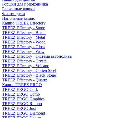
Горшки для подоконника
Балконные ящики
Фитомодули
Напольные кашпо
Кашпо TREEZ Effectory
TREEZ Effectory - Stone
TREEZ Effectory - Beton
TREEZ Effectory - Metal
TREEZ Effectory - Wood
TREEZ Effectory - Gloss
TREEZ Effectory - Wow
TREEZ Effectory - система автополива
TREEZ Effectory - Crystal
TREEZ Effectory - Volcano
TREEZ Effectory - Corten Steel
TREEZ Effectory - Black Stone
TREEZ Effectory - Quartz
Кашпо TREEZ ERGO
TREEZ ERGO Cork
TREEZ ERGO Comb
TREEZ ERGO Graphics
TREEZ ERGO Rombo
TREEZ ERGO Just
TREEZ ERGO Diamond
TREEZ ERGO Nature