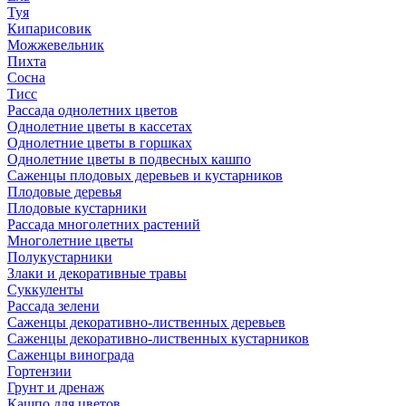
Туя
Кипарисовик
Можжевельник
Пихта
Сосна
Тисc
Рассада однолетних цветов
Однолетние цветы в кассетах
Однолетние цветы в горшках
Однолетние цветы в подвесных кашпо
Саженцы плодовых деревьев и кустарников
Плодовые деревья
Плодовые кустарники
Рассада многолетних растений
Многолетние цветы
Полукустарники
Злаки и декоративные травы
Суккуленты
Рассада зелени
Саженцы декоративно-лиственных деревьев
Саженцы декоративно-лиственных кустарников
Саженцы винограда
Гортензии
Грунт и дренаж
Кашпо для цветов