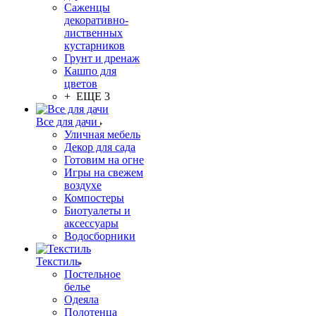
Саженцы
декоративно-
лиственных
кустарников
Грунт и дренаж
Кашпо для
цветов
+ ЕЩЕ 3
Все для дачи
Уличная мебель
Декор для сада
Готовим на огне
Игры на свежем
воздухе
Компостеры
Биотуалеты и
аксессуары
Водосборники
Текстиль
Постельное
белье
Одеяла
Полотенца