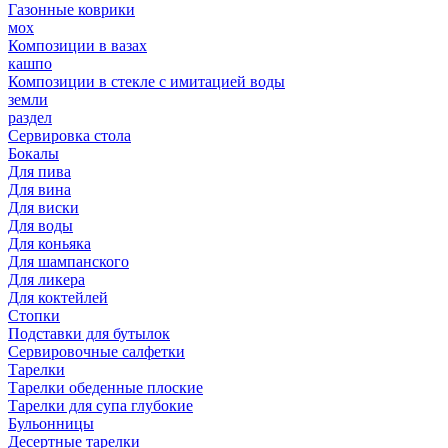
Газонные коврики
мох
Композиции в вазах
кашпо
Композиции в стекле с имитацией воды
земли
раздел
Сервировка стола
Бокалы
Для пива
Для вина
Для виски
Для воды
Для коньяка
Для шампанского
Для ликера
Для коктейлей
Стопки
Подставки для бутылок
Сервировочные салфетки
Тарелки
Тарелки обеденные плоские
Тарелки для супа глубокие
Бульонницы
Десертные тарелки