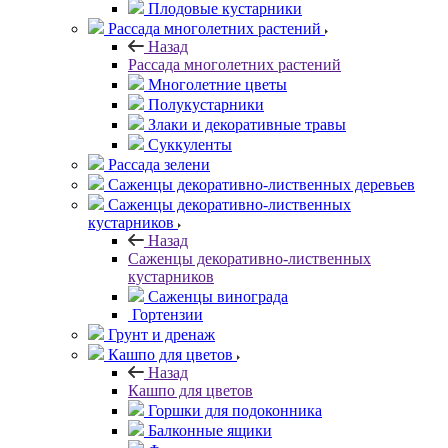
Плодовые кустарники
Рассада многолетних растений
Назад
Рассада многолетних растений
Многолетние цветы
Полукустарники
Злаки и декоративные травы
Суккуленты
Рассада зелени
Саженцы декоративно-лиственных деревьев
Саженцы декоративно-лиственных
кустарников
Назад
Саженцы декоративно-лиственных
кустарников
Саженцы винограда
Гортензии
Грунт и дренаж
Кашпо для цветов
Назад
Кашпо для цветов
Горшки для подоконника
Балконные ящики