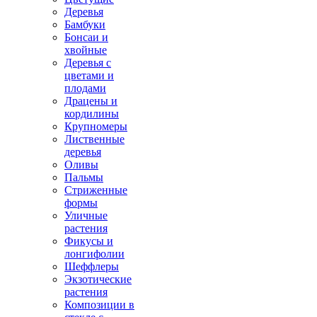
Деревья
Бамбуки
Бонсаи и
хвойные
Деревья с
цветами и
плодами
Драцены и
кордилины
Крупномеры
Лиственные
деревья
Оливы
Пальмы
Стриженные
формы
Уличные
растения
Фикусы и
лонгифолии
Шеффлеры
Экзотические
растения
Композиции в