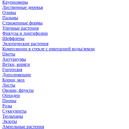
Крупномеры
Лиственные деревья
Оливы
Пальмы
Стриженные формы
Уличные растения
Фикусы и лонгифолии
Шеффлеры
Экзотические растения
Композиции в стекле с имитацией воды/земли
Цветы
Антуриумы
Ветки, коряги
Гортензия
Дополняющие
Корни, мох
Листы
Овощи, фрукты
Орхидеи
Пионы
Розы
Суккуленты
Тюльпаны
Экзоты
Ампельные растения