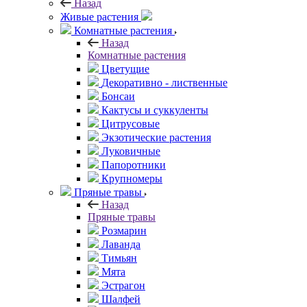
Назад
Живые растения
Комнатные растения
Назад
Комнатные растения
Цветущие
Декоративно - лиственные
Бонсаи
Кактусы и суккуленты
Цитрусовые
Экзотические растения
Луковичные
Папоротники
Крупномеры
Пряные травы
Назад
Пряные травы
Розмарин
Лаванда
Тимьян
Мята
Эстрагон
Шалфей