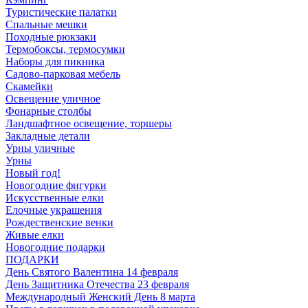
Туристические палатки
Спальные мешки
Походные рюкзаки
Термобоксы, термосумки
Наборы для пикника
Садово-парковая мебель
Скамейки
Освещение уличное
Фонарные столбы
Ландшафтное освещение, торшеры
Закладные детали
Урны уличные
Урны
Новый год!
Новогодние фигурки
Искусственные елки
Елочные украшения
Рождественские венки
Живые елки
Новогодние подарки
ПОДАРКИ
День Святого Валентина 14 февраля
День Защитника Отечества 23 февраля
Международный Женский День 8 марта