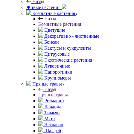
Назад
Живые растения
Комнатные растения
Назад
Комнатные растения
Цветущие
Декоративно - лиственные
Бонсаи
Кактусы и суккуленты
Цитрусовые
Экзотические растения
Луковичные
Папоротники
Крупномеры
Пряные травы
Назад
Пряные травы
Розмарин
Лаванда
Тимьян
Мята
Эстрагон
Шалфей