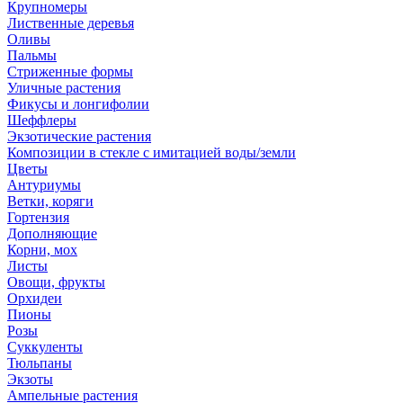
Крупномеры
Лиственные деревья
Оливы
Пальмы
Стриженные формы
Уличные растения
Фикусы и лонгифолии
Шеффлеры
Экзотические растения
Композиции в стекле с имитацией воды/земли
Цветы
Антуриумы
Ветки, коряги
Гортензия
Дополняющие
Корни, мох
Листы
Овощи, фрукты
Орхидеи
Пионы
Розы
Суккуленты
Тюльпаны
Экзоты
Ампельные растения