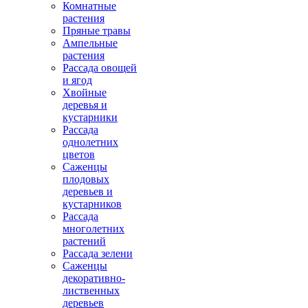
Комнатные
растения
Пряные травы
Ампельные
растения
Рассада овощей
и ягод
Хвойные
деревья и
кустарники
Рассада
однолетних
цветов
Саженцы
плодовых
деревьев и
кустарников
Рассада
многолетних
растений
Рассада зелени
Саженцы
декоративно-
лиственных
деревьев