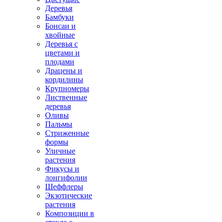
Деревья
Бамбуки
Бонсаи и
хвойные
Деревья с
цветами и
плодами
Драцены и
кордилины
Крупномеры
Лиственные
деревья
Оливы
Пальмы
Стриженные
формы
Уличные
растения
Фикусы и
лонгифолии
Шеффлеры
Экзотические
растения
Композиции в