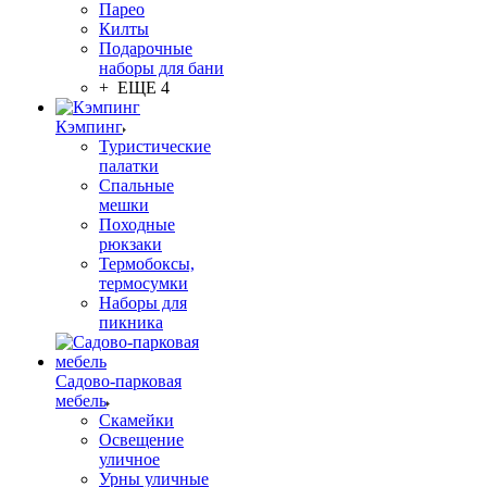
Парео
Килты
Подарочные
наборы для бани
+ ЕЩЕ 4
Кэмпинг
Туристические
палатки
Спальные
мешки
Походные
рюкзаки
Термобоксы,
термосумки
Наборы для
пикника
Садово-парковая
мебель
Скамейки
Освещение
уличное
Урны уличные