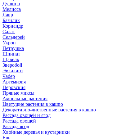
Душица
Мелисса
Лавр
Базилик
Кориандр
Салат
Сельдерей
Укроп
Петрушка
Шпинат
Щавель
Зверобой
Эвкалипт
Чабер
Артемизия
Перовския
Пряные миксы
Ампельные растения
Цветущие растения в кашпо
Декоративно-лиственные растения в кашпо
Рассада овощей и ягод
Рассада овощей
Рассада ягод
Хвойные деревья и кустарники
Ель