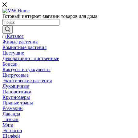
Готовый интернет-магазин товаров для дома
Каталог
Живые растения
Комнатные растения
Цветущие
Декоративно - лиственные
Бонсаи
Кактусы и суккуленты
Цитрусовые
Экзотические растения
Луковичные
Папоротники
Крупномеры
Пряные травы
Розмарин
Лаванда
Тимьян
Мята
Эстрагон
Шалфей