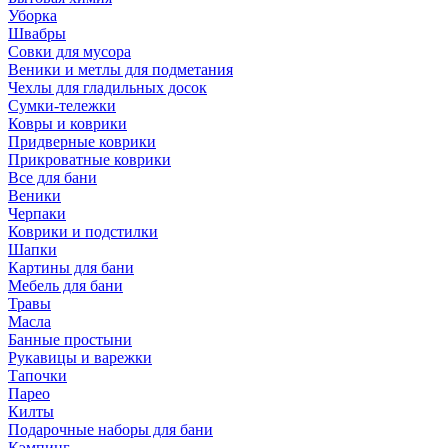
Уборка
Швабры
Совки для мусора
Веники и метлы для подметания
Чехлы для гладильных досок
Сумки-тележки
Ковры и коврики
Придверные коврики
Прикроватные коврики
Все для бани
Веники
Черпаки
Коврики и подстилки
Шапки
Картины для бани
Мебель для бани
Травы
Масла
Банные простыни
Рукавицы и варежки
Тапочки
Парео
Килты
Подарочные наборы для бани
Кэмпинг