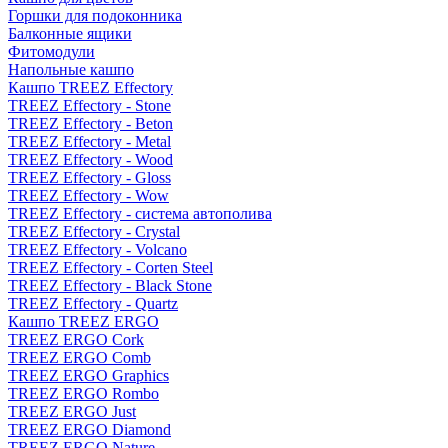
Горшки для подоконника
Балконные ящики
Фитомодули
Напольные кашпо
Кашпо TREEZ Effectory
TREEZ Effectory - Stone
TREEZ Effectory - Beton
TREEZ Effectory - Metal
TREEZ Effectory - Wood
TREEZ Effectory - Gloss
TREEZ Effectory - Wow
TREEZ Effectory - система автополива
TREEZ Effectory - Crystal
TREEZ Effectory - Volcano
TREEZ Effectory - Corten Steel
TREEZ Effectory - Black Stone
TREEZ Effectory - Quartz
Кашпо TREEZ ERGO
TREEZ ERGO Cork
TREEZ ERGO Comb
TREEZ ERGO Graphics
TREEZ ERGO Rombo
TREEZ ERGO Just
TREEZ ERGO Diamond
TREEZ ERGO Nature