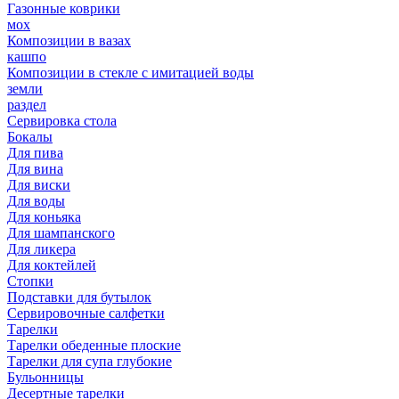
Газонные коврики
мох
Композиции в вазах
кашпо
Композиции в стекле с имитацией воды
земли
раздел
Сервировка стола
Бокалы
Для пива
Для вина
Для виски
Для воды
Для коньяка
Для шампанского
Для ликера
Для коктейлей
Стопки
Подставки для бутылок
Сервировочные салфетки
Тарелки
Тарелки обеденные плоские
Тарелки для супа глубокие
Бульонницы
Десертные тарелки