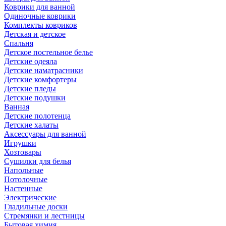
Коврики для ванной
Одиночные коврики
Комплекты ковриков
Детская и детское
Спальня
Детское постельное белье
Детские одеяла
Детские наматрасники
Детские комфортеры
Детские пледы
Детские подушки
Ванная
Детские полотенца
Детские халаты
Аксессуары для ванной
Игрушки
Хозтовары
Сушилки для белья
Напольные
Потолочные
Настенные
Электрические
Гладильные доски
Стремянки и лестницы
Бытовая химия