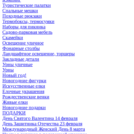
Туристические палатки
Спальные мешки
Походные рюкзаки
Термобоксы, термосумки
Наборы для пикника
Садово-парковая мебель
Скамейки
Освещение уличное
Фонарные столбы
Ландшафтное освещение, торшеры
Закладные детали
Урны уличные
Урны
Новый год!
Новогодние фигурки
Искусственные елки
Елочные украшения
Рождественские венки
Живые елки
Новогодние подарки
ПОДАРКИ
День Святого Валентина 14 февраля
День Защитника Отечества 23 февраля
Международный Женский День 8 марта