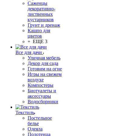
Саженцы
декоративно-
лиственных
кустарников
Грунт и дренаж
Кашпо для
цветов
+ ЕЩЕ 3
Все для дачи
Уличная мебель
Декор для сада
Готовим на огне
Игры на свежем
воздухе
Компостеры
Биотуалеты и
аксессуары
Водосборники
Текстиль
Постельное
белье
Одеяла
Полотенца