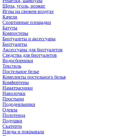
Решетки, шампуры
Щепа, уголь, розжиг
Игры на свежем воздухе
Качели
Спортивные площадки
Батуты
Компостеры
Биотуалеты и аксессуары
Биотуалеты
Аксессуары для биотуалетов
Средства для биотуалетов
Водосборники
Текстиль
Постельное белье
Комплекты постельного белья
Комфортеры
Наматрасники
Наволочки
Простыни
Пододеяльники
Одеяла
Полотенца
Подушки
Скатерти
Пледы и покрывала