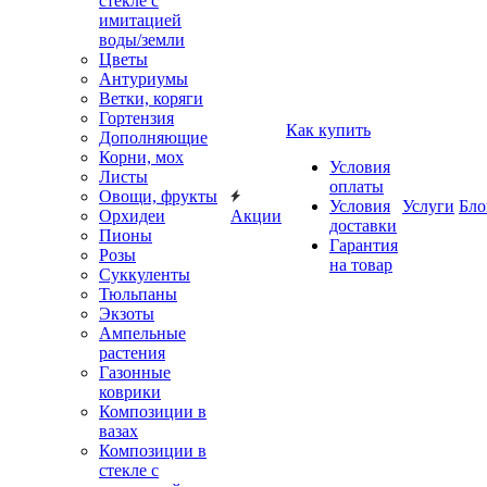
стекле с
имитацией
воды/земли
Цветы
Антуриумы
Ветки, коряги
Гортензия
Как купить
Дополняющие
Корни, мох
Условия
Листы
оплаты
Овощи, фрукты
Условия
Услуги
Бло
Орхидеи
Акции
доставки
Пионы
Гарантия
Розы
на товар
Суккуленты
Тюльпаны
Экзоты
Ампельные
растения
Газонные
коврики
Композиции в
вазах
Композиции в
стекле с