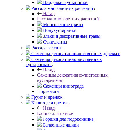
Плодовые кустарники
Рассада многолетних растений
Назад
Рассада многолетних растений
Многолетние цветы
Полукустарники
Злаки и декоративные травы
Суккуленты
Рассада зелени
Саженцы декоративно-лиственных деревьев
Саженцы декоративно-лиственных
кустарников
Назад
Саженцы декоративно-лиственных
кустарников
Саженцы винограда
Гортензии
Грунт и дренаж
Кашпо для цветов
Назад
Кашпо для цветов
Горшки для подоконника
Балконные ящики