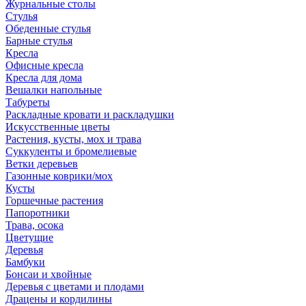
Журнальные столы
Стулья
Обеденные стулья
Барные стулья
Кресла
Офисные кресла
Кресла для дома
Вешалки напольные
Табуреты
Раскладные кровати и раскладушки
Искусственные цветы
Растения, кусты, мох и трава
Суккуленты и бромелиевые
Ветки деревьев
Газонные коврики/мох
Кусты
Горшечные растения
Папоротники
Трава, осока
Цветущие
Деревья
Бамбуки
Бонсаи и хвойные
Деревья с цветами и плодами
Драцены и кордилины