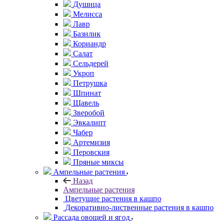
Душица
Мелисса
Лавр
Базилик
Кориандр
Салат
Сельдерей
Укроп
Петрушка
Шпинат
Щавель
Зверобой
Эвкалипт
Чабер
Артемизия
Перовския
Пряные миксы
Ампельные растения
Назад
Ампельные растения
Цветущие растения в кашпо
Декоративно-лиственные растения в кашпо
Рассада овощей и ягод