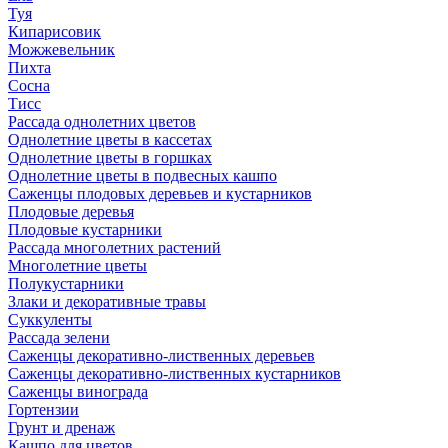
Туя
Кипарисовик
Можжевельник
Пихта
Сосна
Тисc
Рассада однолетних цветов
Однолетние цветы в кассетах
Однолетние цветы в горшках
Однолетние цветы в подвесных кашпо
Саженцы плодовых деревьев и кустарников
Плодовые деревья
Плодовые кустарники
Рассада многолетних растений
Многолетние цветы
Полукустарники
Злаки и декоративные травы
Суккуленты
Рассада зелени
Саженцы декоративно-лиственных деревьев
Саженцы декоративно-лиственных кустарников
Саженцы винограда
Гортензии
Грунт и дренаж
Кашпо для цветов