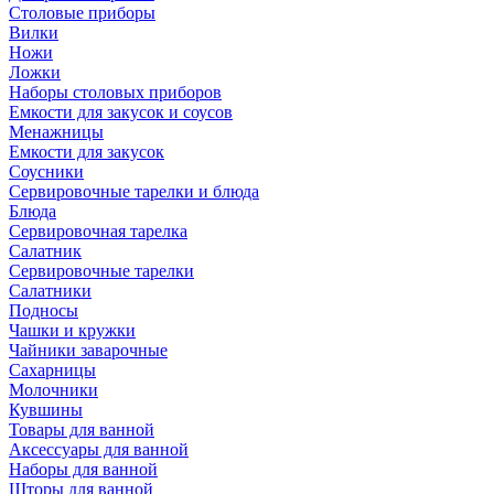
Столовые приборы
Вилки
Ножи
Ложки
Наборы столовых приборов
Емкости для закусок и соусов
Менажницы
Емкости для закусок
Соусники
Сервировочные тарелки и блюда
Блюда
Сервировочная тарелка
Салатник
Сервировочные тарелки
Салатники
Подносы
Чашки и кружки
Чайники заварочные
Сахарницы
Молочники
Кувшины
Товары для ванной
Аксессуары для ванной
Наборы для ванной
Шторы для ванной