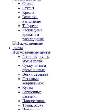
Столы
Стулья
Кресла
Вешалки
напольные
Табуреты
Раскладные
кровати и
раскладушки
Искусственные цветы
Растения, кусты,
мох и трава
Суккуленты и
бромелиевые
Ветки деревьев
Газонные
коврики/мох
Кусты
Горшечные
растения
Папоротники
Трава, осока
Цветущие