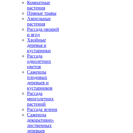
Комнатные
растения
Пряные травы
Ампельные
растения
Рассада овощей
и ягод
Хвойные
деревья и
кустарники
Рассада
однолетних
цветов
Саженцы
плодовых
деревьев и
кустарников
Рассада
многолетних
растений
Рассада зелени
Саженцы
декоративно-
лиственных
деревьев