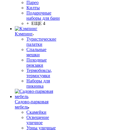
Парео
Килты
Подарочные
наборы для бани
+ ЕЩЕ 4
Кэмпинг
Туристические
палатки
Спальные
мешки
Походные
рюкзаки
Термобоксы,
термосумки
Наборы для
пикника
Садово-парковая
мебель
Скамейки
Освещение
уличное
Урны уличные