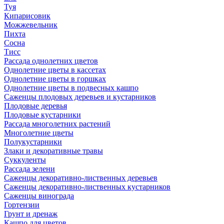
Туя
Кипарисовик
Можжевельник
Пихта
Сосна
Тисc
Рассада однолетних цветов
Однолетние цветы в кассетах
Однолетние цветы в горшках
Однолетние цветы в подвесных кашпо
Саженцы плодовых деревьев и кустарников
Плодовые деревья
Плодовые кустарники
Рассада многолетних растений
Многолетние цветы
Полукустарники
Злаки и декоративные травы
Суккуленты
Рассада зелени
Саженцы декоративно-лиственных деревьев
Саженцы декоративно-лиственных кустарников
Саженцы винограда
Гортензии
Грунт и дренаж
Кашпо для цветов