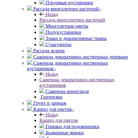
Плодовые кустарники
Рассада многолетних растений
Назад
Рассада многолетних растений
Многолетние цветы
Полукустарники
Злаки и декоративные травы
Суккуленты
Рассада зелени
Саженцы декоративно-лиственных деревьев
Саженцы декоративно-лиственных
кустарников
Назад
Саженцы декоративно-лиственных
кустарников
Саженцы винограда
Гортензии
Грунт и дренаж
Кашпо для цветов
Назад
Кашпо для цветов
Горшки для подоконника
Балконные ящики