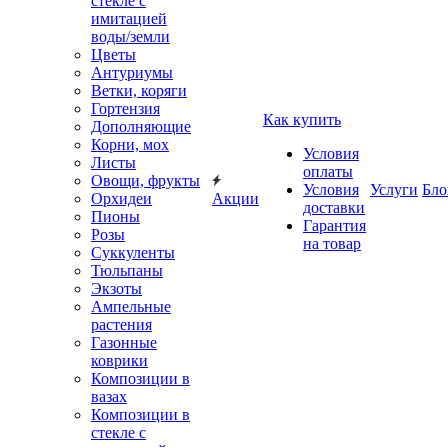
стекле с
имитацией
воды/земли
Цветы
Антуриумы
Ветки, коряги
Гортензия
Как купить
Дополняющие
Корни, мох
Условия
Листы
оплаты
Овощи, фрукты
Условия
Услуги
Бло
Орхидеи
Акции
доставки
Пионы
Гарантия
Розы
на товар
Суккуленты
Тюльпаны
Экзоты
Ампельные
растения
Газонные
коврики
Композиции в
вазах
Композиции в
стекле с