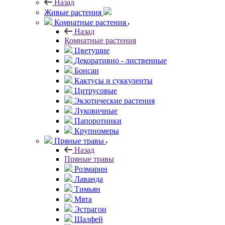
Назад
Живые растения
Комнатные растения
Назад
Комнатные растения
Цветущие
Декоративно - лиственные
Бонсаи
Кактусы и суккуленты
Цитрусовые
Экзотические растения
Луковичные
Папоротники
Крупномеры
Пряные травы
Назад
Пряные травы
Розмарин
Лаванда
Тимьян
Мята
Эстрагон
Шалфей