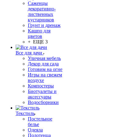
Саженцы
декоративно-
лиственных
кустарников
Грунт и дренаж
Кашпо для
цветов
+ ЕЩЕ 3
Все для дачи
Уличная мебель
Декор для сада
Готовим на огне
Игры на свежем
воздухе
Компостеры
Биотуалеты и
аксессуары
Водосборники
Текстиль
Постельное
белье
Одеяла
Полотенца