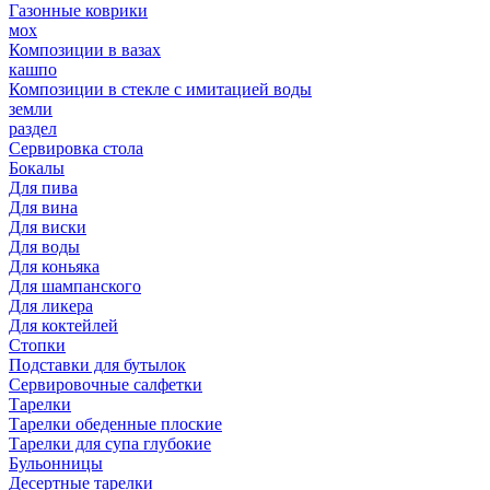
Газонные коврики
мох
Композиции в вазах
кашпо
Композиции в стекле с имитацией воды
земли
раздел
Сервировка стола
Бокалы
Для пива
Для вина
Для виски
Для воды
Для коньяка
Для шампанского
Для ликера
Для коктейлей
Стопки
Подставки для бутылок
Сервировочные салфетки
Тарелки
Тарелки обеденные плоские
Тарелки для супа глубокие
Бульонницы
Десертные тарелки