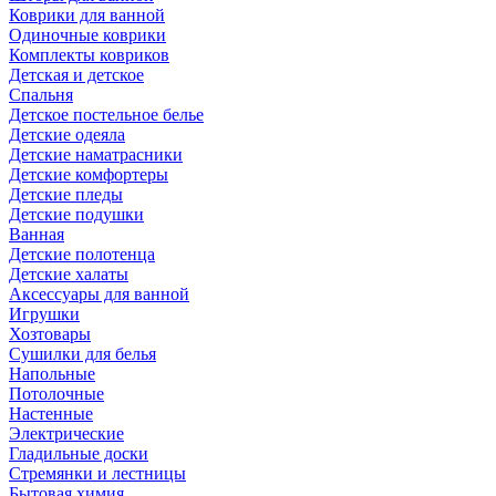
Коврики для ванной
Одиночные коврики
Комплекты ковриков
Детская и детское
Спальня
Детское постельное белье
Детские одеяла
Детские наматрасники
Детские комфортеры
Детские пледы
Детские подушки
Ванная
Детские полотенца
Детские халаты
Аксессуары для ванной
Игрушки
Хозтовары
Сушилки для белья
Напольные
Потолочные
Настенные
Электрические
Гладильные доски
Стремянки и лестницы
Бытовая химия