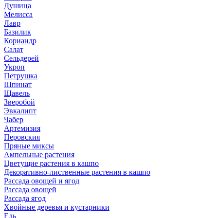
Душица
Мелисса
Лавр
Базилик
Кориандр
Салат
Сельдерей
Укроп
Петрушка
Шпинат
Щавель
Зверобой
Эвкалипт
Чабер
Артемизия
Перовския
Пряные миксы
Ампельные растения
Цветущие растения в кашпо
Декоративно-лиственные растения в кашпо
Рассада овощей и ягод
Рассада овощей
Рассада ягод
Хвойные деревья и кустарники
Ель