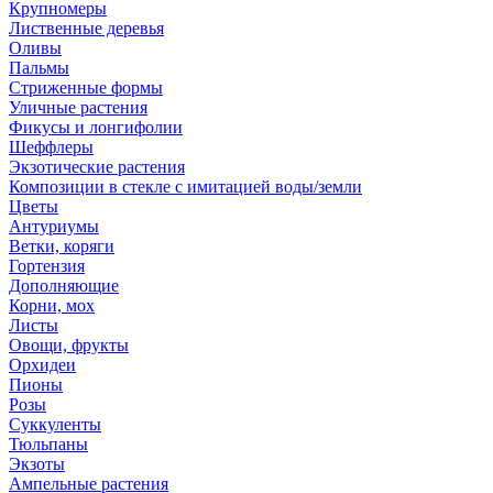
Крупномеры
Лиственные деревья
Оливы
Пальмы
Стриженные формы
Уличные растения
Фикусы и лонгифолии
Шеффлеры
Экзотические растения
Композиции в стекле с имитацией воды/земли
Цветы
Антуриумы
Ветки, коряги
Гортензия
Дополняющие
Корни, мох
Листы
Овощи, фрукты
Орхидеи
Пионы
Розы
Суккуленты
Тюльпаны
Экзоты
Ампельные растения