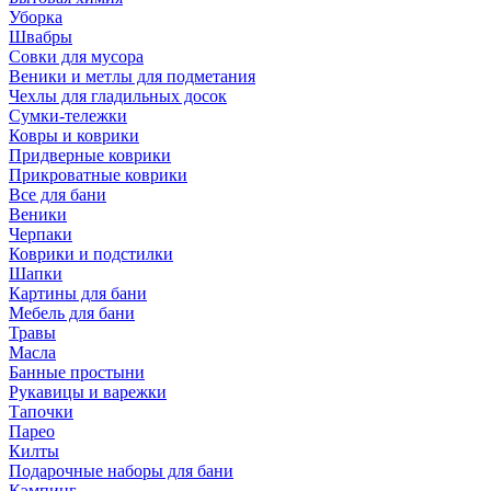
Уборка
Швабры
Совки для мусора
Веники и метлы для подметания
Чехлы для гладильных досок
Сумки-тележки
Ковры и коврики
Придверные коврики
Прикроватные коврики
Все для бани
Веники
Черпаки
Коврики и подстилки
Шапки
Картины для бани
Мебель для бани
Травы
Масла
Банные простыни
Рукавицы и варежки
Тапочки
Парео
Килты
Подарочные наборы для бани
Кэмпинг