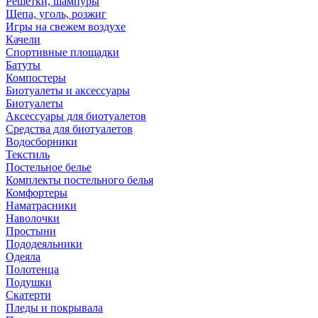
Решетки, шампуры
Щепа, уголь, розжиг
Игры на свежем воздухе
Качели
Спортивные площадки
Батуты
Компостеры
Биотуалеты и аксессуары
Биотуалеты
Аксессуары для биотуалетов
Средства для биотуалетов
Водосборники
Текстиль
Постельное белье
Комплекты постельного белья
Комфортеры
Наматрасники
Наволочки
Простыни
Пододеяльники
Одеяла
Полотенца
Подушки
Скатерти
Пледы и покрывала