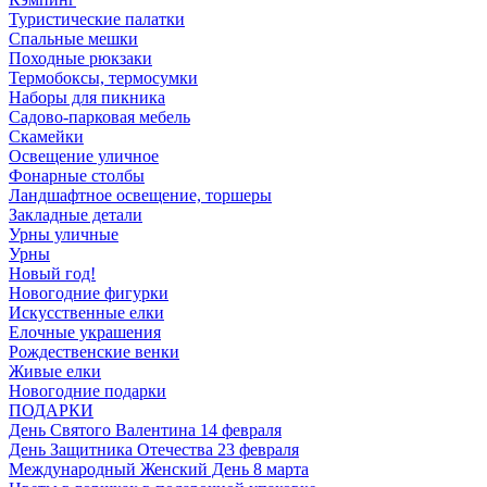
Туристические палатки
Спальные мешки
Походные рюкзаки
Термобоксы, термосумки
Наборы для пикника
Садово-парковая мебель
Скамейки
Освещение уличное
Фонарные столбы
Ландшафтное освещение, торшеры
Закладные детали
Урны уличные
Урны
Новый год!
Новогодние фигурки
Искусственные елки
Елочные украшения
Рождественские венки
Живые елки
Новогодние подарки
ПОДАРКИ
День Святого Валентина 14 февраля
День Защитника Отечества 23 февраля
Международный Женский День 8 марта