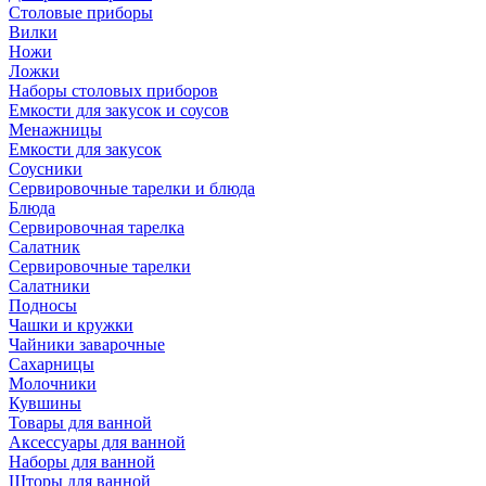
Столовые приборы
Вилки
Ножи
Ложки
Наборы столовых приборов
Емкости для закусок и соусов
Менажницы
Емкости для закусок
Соусники
Сервировочные тарелки и блюда
Блюда
Сервировочная тарелка
Салатник
Сервировочные тарелки
Салатники
Подносы
Чашки и кружки
Чайники заварочные
Сахарницы
Молочники
Кувшины
Товары для ванной
Аксессуары для ванной
Наборы для ванной
Шторы для ванной