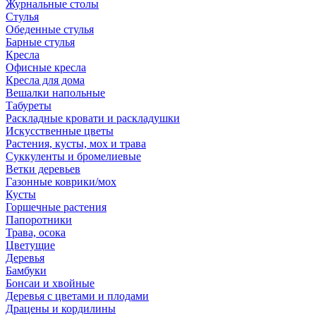
Журнальные столы
Стулья
Обеденные стулья
Барные стулья
Кресла
Офисные кресла
Кресла для дома
Вешалки напольные
Табуреты
Раскладные кровати и раскладушки
Искусственные цветы
Растения, кусты, мох и трава
Суккуленты и бромелиевые
Ветки деревьев
Газонные коврики/мох
Кусты
Горшечные растения
Папоротники
Трава, осока
Цветущие
Деревья
Бамбуки
Бонсаи и хвойные
Деревья с цветами и плодами
Драцены и кордилины