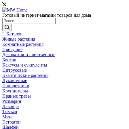
Готовый интернет-магазин товаров для дома
Каталог
Живые растения
Комнатные растения
Цветущие
Декоративно - лиственные
Бонсаи
Кактусы и суккуленты
Цитрусовые
Экзотические растения
Луковичные
Папоротники
Крупномеры
Пряные травы
Розмарин
Лаванда
Тимьян
Мята
Эстрагон
Шалфей