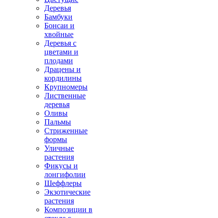
Деревья
Бамбуки
Бонсаи и
хвойные
Деревья с
цветами и
плодами
Драцены и
кордилины
Крупномеры
Лиственные
деревья
Оливы
Пальмы
Стриженные
формы
Уличные
растения
Фикусы и
лонгифолии
Шеффлеры
Экзотические
растения
Композиции в