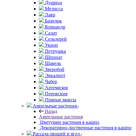
Душица
Мелисса
Лавр
Базилик
Кориандр
Салат
Сельдерей
Укроп
Петрушка
Шпинат
Щавель
Зверобой
Эвкалипт
Чабер
Артемизия
Перовския
Пряные миксы
Ампельные растения
Назад
Ампельные растения
Цветущие растения в кашпо
Декоративно-лиственные растения в кашпо
Рассада овощей и ягод