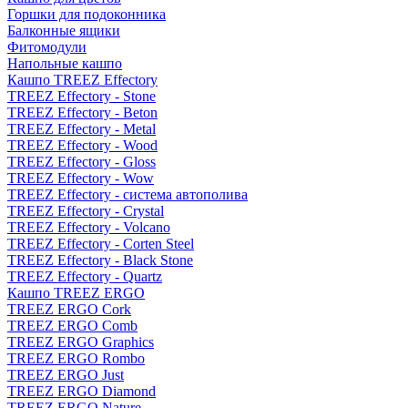
Горшки для подоконника
Балконные ящики
Фитомодули
Напольные кашпо
Кашпо TREEZ Effectory
TREEZ Effectory - Stone
TREEZ Effectory - Beton
TREEZ Effectory - Metal
TREEZ Effectory - Wood
TREEZ Effectory - Gloss
TREEZ Effectory - Wow
TREEZ Effectory - система автополива
TREEZ Effectory - Crystal
TREEZ Effectory - Volcano
TREEZ Effectory - Corten Steel
TREEZ Effectory - Black Stone
TREEZ Effectory - Quartz
Кашпо TREEZ ERGO
TREEZ ERGO Cork
TREEZ ERGO Comb
TREEZ ERGO Graphics
TREEZ ERGO Rombo
TREEZ ERGO Just
TREEZ ERGO Diamond
TREEZ ERGO Nature