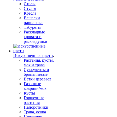
Столы
Стулья
Кресла
Вешалки
напольные
Табуреты
Раскладные
кровати и
раскладушки
Искусственные цветы
Растения, кусты,
мох и трава
Суккуленты и
бромелиевые
Ветки деревьев
Газонные
коврики/мох
Кусты
Горшечные
растения
Папоротники
Трава, осока
Цветущие