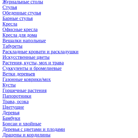
Журнальные столы
Стулья
Обеденные стулья
Барные стулья
Кресла
Офисные кресла
Кресла для дома
Вешалки напольные
Табуреты
Раскладные кровати и раскладушки
Искусственные цветы
Растения, кусты, мох и трава
Суккуленты и бромелиевые
Ветки деревьев
Газонные коврики/мох
Кусты
Горшечные растения
Папоротники
Трава, осока
Цветущие
Деревья
Бамбуки
Бонсаи и хвойные
Деревья с цветами и плодами
Драцены и кордилины