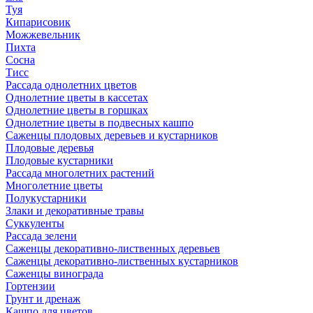
Туя
Кипарисовик
Можжевельник
Пихта
Сосна
Тисc
Рассада однолетних цветов
Однолетние цветы в кассетах
Однолетние цветы в горшках
Однолетние цветы в подвесных кашпо
Саженцы плодовых деревьев и кустарников
Плодовые деревья
Плодовые кустарники
Рассада многолетних растений
Многолетние цветы
Полукустарники
Злаки и декоративные травы
Суккуленты
Рассада зелени
Саженцы декоративно-лиственных деревьев
Саженцы декоративно-лиственных кустарников
Саженцы винограда
Гортензии
Грунт и дренаж
Кашпо для цветов