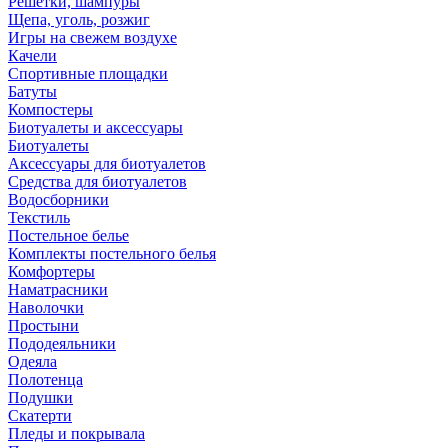
Решетки, шампуры
Щепа, уголь, розжиг
Игры на свежем воздухе
Качели
Спортивные площадки
Батуты
Компостеры
Биотуалеты и аксессуары
Биотуалеты
Аксессуары для биотуалетов
Средства для биотуалетов
Водосборники
Текстиль
Постельное белье
Комплекты постельного белья
Комфортеры
Наматрасники
Наволочки
Простыни
Пододеяльники
Одеяла
Полотенца
Подушки
Скатерти
Пледы и покрывала