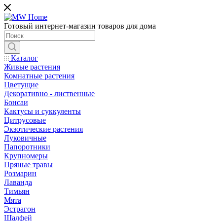
Готовый интернет-магазин товаров для дома
Каталог
Живые растения
Комнатные растения
Цветущие
Декоративно - лиственные
Бонсаи
Кактусы и суккуленты
Цитрусовые
Экзотические растения
Луковичные
Папоротники
Крупномеры
Пряные травы
Розмарин
Лаванда
Тимьян
Мята
Эстрагон
Шалфей