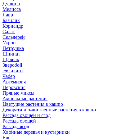
Душица
Мелисса
Лавр
Базилик
Кориандр
Салат
Сельдерей
Укроп
Петрушка
Шпинат
Щавель
Зверобой
Эвкалипт
Чабер
Артемизия
Перовския
Пряные миксы
Ампельные растения
Цветущие растения в кашпо
Декоративно-лиственные растения в кашпо
Рассада овощей и ягод
Рассада овощей
Рассада ягод
Хвойные деревья и кустарники
Ель