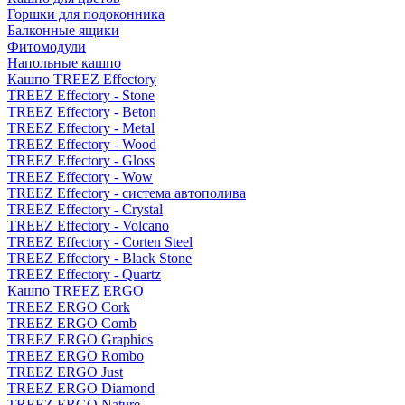
Горшки для подоконника
Балконные ящики
Фитомодули
Напольные кашпо
Кашпо TREEZ Effectory
TREEZ Effectory - Stone
TREEZ Effectory - Beton
TREEZ Effectory - Metal
TREEZ Effectory - Wood
TREEZ Effectory - Gloss
TREEZ Effectory - Wow
TREEZ Effectory - система автополива
TREEZ Effectory - Crystal
TREEZ Effectory - Volcano
TREEZ Effectory - Corten Steel
TREEZ Effectory - Black Stone
TREEZ Effectory - Quartz
Кашпо TREEZ ERGO
TREEZ ERGO Cork
TREEZ ERGO Comb
TREEZ ERGO Graphics
TREEZ ERGO Rombo
TREEZ ERGO Just
TREEZ ERGO Diamond
TREEZ ERGO Nature